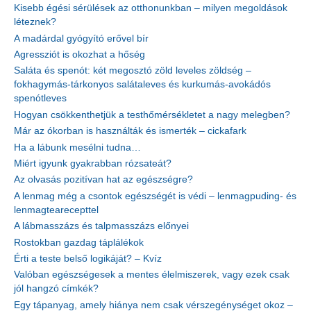
Kisebb égési sérülések az otthonunkban – milyen megoldások
léteznek?
A madárdal gyógyító erővel bír
Agressziót is okozhat a hőség
Saláta és spenót: két megosztó zöld leveles zöldség –
fokhagymás-tárkonyos salátaleves és kurkumás-avokádós
spenótleves
Hogyan csökkenthetjük a testhőmérsékletet a nagy melegben?
Már az ókorban is használták és ismerték – cickafark
Ha a lábunk mesélni tudna…
Miért igyunk gyakrabban rózsateát?
Az olvasás pozitívan hat az egészségre?
A lenmag még a csontok egészségét is védi – lenmagpuding- és
lenmagtearecepttel
A lábmasszázs és talpmasszázs előnyei
Rostokban gazdag táplálékok
Érti a teste belső logikáját? – Kvíz
Valóban egészségesek a mentes élelmiszerek, vagy ezek csak
jól hangzó címkék?
Egy tápanyag, amely hiánya nem csak vérszegénységet okoz –