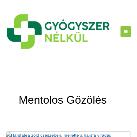
Skip
to
content
Mentolos Gőzölés