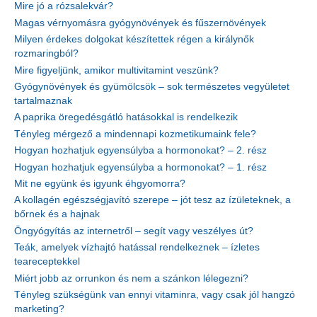
Mire jó a rózsalekvár?
Magas vérnyomásra gyógynövények és fűszernövények
Milyen érdekes dolgokat készítettek régen a királynők
rozmaringból?
Mire figyeljünk, amikor multivitamint veszünk?
Gyógynövények és gyümölcsök – sok természetes vegyületet
tartalmaznak
A paprika öregedésgátló hatásokkal is rendelkezik
Tényleg mérgező a mindennapi kozmetikumaink fele?
Hogyan hozhatjuk egyensúlyba a hormonokat? – 2. rész
Hogyan hozhatjuk egyensúlyba a hormonokat? – 1. rész
Mit ne együnk és igyunk éhgyomorra?
A kollagén egészségjavító szerepe – jót tesz az ízületeknek, a
bőrnek és a hajnak
Öngyógyítás az internetről – segít vagy veszélyes út?
Teák, amelyek vízhajtó hatással rendelkeznek – ízletes
teareceptekkel
Miért jobb az orrunkon és nem a szánkon lélegezni?
Tényleg szükségünk van ennyi vitaminra, vagy csak jól hangzó
marketing?