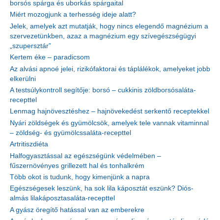
borsós spárga és uborkás spárgaital
Miért mozogjunk a terhesség ideje alatt?
Jelek, amelyek azt mutatják, hogy nincs elegendő magnézium a
szervezetünkben, azaz a magnézium egy szívegészségügyi
„szupersztár”
Kertem éke – paradicsom
Az alvási apnoé jelei, rizikófaktorai és táplálékok, amelyeket jobb
elkerülni
A testsúlykontroll segítője: borsó – cukkinis zöldborsósaláta-
recepttel
Lenmag hajnövesztéshez – hajnövekedést serkentő receptekkel
Nyári zöldségek és gyümölcsök, amelyek tele vannak vitaminnal
– zöldség- és gyümölcssaláta-recepttel
Artritiszdiéta
Halfogyasztással az egészségünk védelmében –
fűszernövényes grillezett hal és tonhalkrém
Több okot is tudunk, hogy kimenjünk a napra
Egészségesek leszünk, ha sok lila káposztát eszünk? Diós-
almás lilakáposztasaláta-recepttel
A gyász öregítő hatással van az emberekre