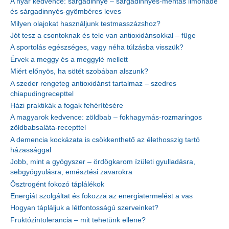
A nyár kedvence: sárgadinnye – sárgadinnyés-mentás limonádé
és sárgadinnyés-gyömbéres leves
Milyen olajokat használjunk testmasszázshoz?
Jót tesz a csontoknak és tele van antioxidánsokkal – füge
A sportolás egészséges, vagy néha túlzásba visszük?
Érvek a meggy és a meggylé mellett
Miért előnyös, ha sötét szobában alszunk?
A szeder rengeteg antioxidánst tartalmaz – szedres
chiapudingrecepttel
Házi praktikák a fogak fehérítésére
A magyarok kedvence: zöldbab – fokhagymás-rozmaringos
zöldbabsaláta-recepttel
A demencia kockázata is csökkenthető az élethosszig tartó
házassággal
Jobb, mint a gyógyszer – ördögkarom ízületi gyulladásra,
sebgyógyulásra, emésztési zavarokra
Ösztrogént fokozó táplálékok
Energiát szolgáltat és fokozza az energiatermelést a vas
Hogyan tápláljuk a létfontosságú szerveinket?
Fruktózintolerancia – mit tehetünk ellene?