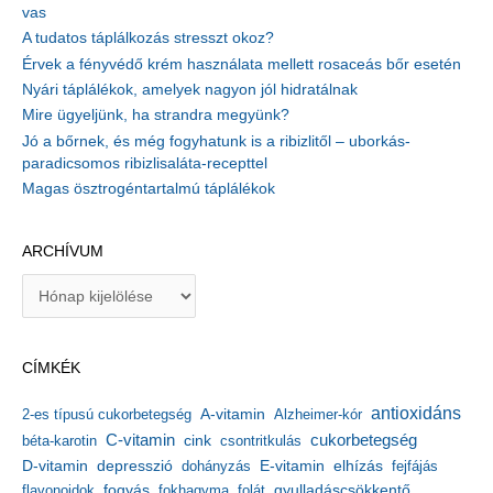
vas
A tudatos táplálkozás stresszt okoz?
Érvek a fényvédő krém használata mellett rosaceás bőr esetén
Nyári táplálékok, amelyek nagyon jól hidratálnak
Mire ügyeljünk, ha strandra megyünk?
Jó a bőrnek, és még fogyhatunk is a ribizlitől – uborkás-
paradicsomos ribizlisaláta-recepttel
Magas ösztrogéntartalmú táplálékok
ARCHÍVUM
A
r
c
h
CÍMKÉK
í
v
antioxidáns
A-vitamin
2-es típusú cukorbetegség
Alzheimer-kór
u
m
C-vitamin
cukorbetegség
béta-karotin
cink
csontritkulás
depresszió
E-vitamin
D-vitamin
dohányzás
elhízás
fejfájás
gyulladáscsökkentő
flavonoidok
fogyás
fokhagyma
folát