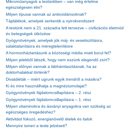
Mikroműanyagok a testünkben – van még értelme
egészségesen élni?
Milyen típusai vannak az antioxidánsoknak?
Táplálékok, amelyek serkentik a nyirokrendszert
A testünk nem a 21. századra lett tervezve – civilizációs életmód
és betegségek ütközése
Gyógynövények, amelyek jók máj- és vesetisztításra,
salaktalanításra és méregtelenítésre
A hormonháztartásunk a közösségi média miatt borul fel?
Milyen jelekből látszik, hogy nem eszünk elegendő zsírt?
Milyen előnyei vannak a lábhámlasztásnak, ha az
doktorhalakkal történik?
Divatdiéták – miért ugrunk egyik trendről a másikra?
Ki és mire használhatja a magnéziumolajat?
Gyógynövények fájdalomcsillapításra – 2. rész
Gyógynövények fájdalomcsillapításra – 1. rész
Milyen vitaminokra és ásványi anyagokra van szükség az
egészséges öregedéshez?
Aktivitást fokozó, energianövelő ételek és italok
Mennyire ismeri a teste jelzéseit?