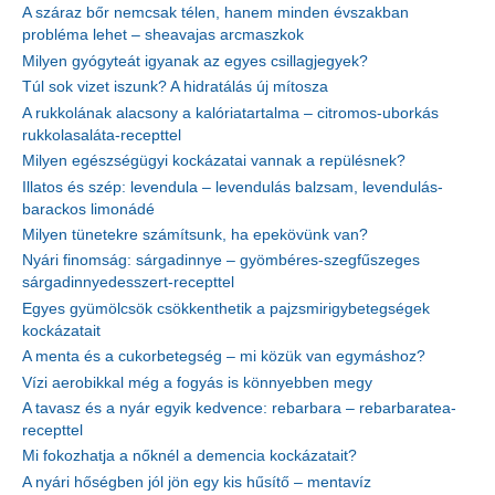
A száraz bőr nemcsak télen, hanem minden évszakban
probléma lehet – sheavajas arcmaszkok
Milyen gyógyteát igyanak az egyes csillagjegyek?
Túl sok vizet iszunk? A hidratálás új mítosza
A rukkolának alacsony a kalóriatartalma – citromos-uborkás
rukkolasaláta-recepttel
Milyen egészségügyi kockázatai vannak a repülésnek?
Illatos és szép: levendula – levendulás balzsam, levendulás-
barackos limonádé
Milyen tünetekre számítsunk, ha epekövünk van?
Nyári finomság: sárgadinnye – gyömbéres-szegfűszeges
sárgadinnyedesszert-recepttel
Egyes gyümölcsök csökkenthetik a pajzsmirigybetegségek
kockázatait
A menta és a cukorbetegség – mi közük van egymáshoz?
Vízi aerobikkal még a fogyás is könnyebben megy
A tavasz és a nyár egyik kedvence: rebarbara – rebarbaratea-
recepttel
Mi fokozhatja a nőknél a demencia kockázatait?
A nyári hőségben jól jön egy kis hűsítő – mentavíz