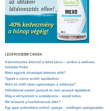
LEGFRISSEBB CIKKEK
A természetes életmód is lehet káros – amikor a wellness
túlzásba fordul
Miért együnk olívaolajat lefekvés előtt?
Tippek a zsíros arcbőr ápolásához
Miért és mitől olyan egészséges a zabkorpa?
Hőhullámok esetén javasolt és nem javasolt táplálékok
Még a vérnyomást is szabályozza – aszalt szilva
Mit tehetünk a homlokráncok ellen?
Egy igazi antioxidáns-erőmű: spárga – snidlinges spárgasaláta,