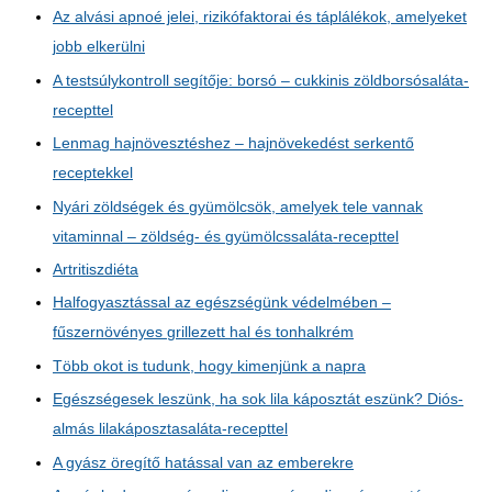
Az alvási apnoé jelei, rizikófaktorai és táplálékok, amelyeket
jobb elkerülni
A testsúlykontroll segítője: borsó – cukkinis zöldborsósaláta-
recepttel
Lenmag hajnövesztéshez – hajnövekedést serkentő
receptekkel
Nyári zöldségek és gyümölcsök, amelyek tele vannak
vitaminnal – zöldség- és gyümölcssaláta-recepttel
Artritiszdiéta
Halfogyasztással az egészségünk védelmében –
fűszernövényes grillezett hal és tonhalkrém
Több okot is tudunk, hogy kimenjünk a napra
Egészségesek leszünk, ha sok lila káposztát eszünk? Diós-
almás lilakáposztasaláta-recepttel
A gyász öregítő hatással van az emberekre