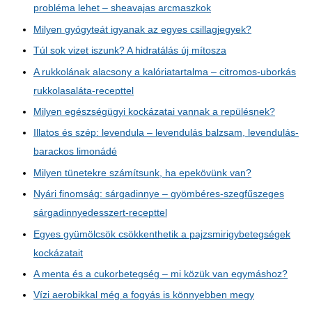
probléma lehet – sheavajas arcmaszkok
Milyen gyógyteát igyanak az egyes csillagjegyek?
Túl sok vizet iszunk? A hidratálás új mítosza
A rukkolának alacsony a kalóriatartalma – citromos-uborkás
rukkolasaláta-recepttel
Milyen egészségügyi kockázatai vannak a repülésnek?
Illatos és szép: levendula – levendulás balzsam, levendulás-
barackos limonádé
Milyen tünetekre számítsunk, ha epekövünk van?
Nyári finomság: sárgadinnye – gyömbéres-szegfűszeges
sárgadinnyedesszert-recepttel
Egyes gyümölcsök csökkenthetik a pajzsmirigybetegségek
kockázatait
A menta és a cukorbetegség – mi közük van egymáshoz?
Vízi aerobikkal még a fogyás is könnyebben megy