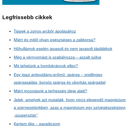
Legfrissebb cikkek
Tippek a zsíros arcbőr ápolásához
Miért és mitől olyan egészséges a zabkorpa?
Hőhullámok esetén javasolt és nem javasolt táplálékok
Még a vérnyomást is szabályozza – aszalt szilva
Mit tehetünk a homlokráncok ellen?
Egy igazi antioxidáns-erőmű: spárga – snidlinges
spárgasaláta, borsós spárga és uborkás spárgaital
Miért mozogjunk a terhesség ideje alatt?
Jelek, amelyek azt mutatják, hogy nincs elegendő magnézium
a szervezetünkben, azaz a magnézium egy szívegészségügyi
„szupersztár”
Kertem éke – paradicsom