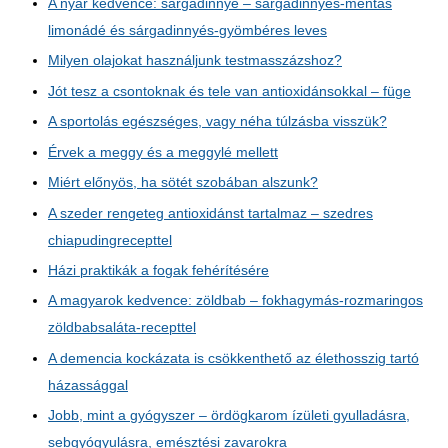
A nyár kedvence: sárgadinnye – sárgadinnyés-mentás
limonádé és sárgadinnyés-gyömbéres leves
Milyen olajokat használjunk testmasszázshoz?
Jót tesz a csontoknak és tele van antioxidánsokkal – füge
A sportolás egészséges, vagy néha túlzásba visszük?
Érvek a meggy és a meggylé mellett
Miért előnyös, ha sötét szobában alszunk?
A szeder rengeteg antioxidánst tartalmaz – szedres
chiapudingrecepttel
Házi praktikák a fogak fehérítésére
A magyarok kedvence: zöldbab – fokhagymás-rozmaringos
zöldbabsaláta-recepttel
A demencia kockázata is csökkenthető az élethosszig tartó
házassággal
Jobb, mint a gyógyszer – ördögkarom ízületi gyulladásra,
sebgyógyulásra, emésztési zavarokra