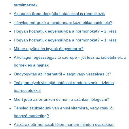
tartalmaznak
A paprika öregedésgátló hatásokkal is rendelkezik
Tényleg mérgező a mindennapi kozmetikumaink fele?
Hogyan hozhatjuk egyensúlyba a hormonokat? – 2. rész
Hogyan hozhatjuk egyensúlyba a hormonokat? – 1. rész
Mit ne együnk és igyunk éhgyomorra?
A kollagén egészségjavító szerepe – jót tesz az ízületeknek, a
bőrnek és a hajnak
Öngyógyítás az internetről – segít vagy veszélyes út?
Teák, amelyek vízhajtó hatással rendelkeznek – ízletes
teareceptekkel
Miért jobb az orrunkon és nem a szánkon lélegezni?
Tényleg szükségünk van ennyi vitaminra, vagy csak jól
hangzó marketing?
A száraz bőr nemcsak télen, hanem minden évszakban