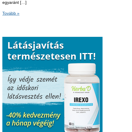
egyaránt […]
Felfekvés
Tovább »
–
még
mindig
probléma
az
ápolásban?