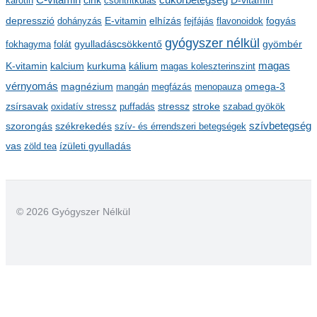
karotin
cink
csontritkulás
D-vitamin
v
depresszió
E-vitamin
dohányzás
elhízás
fejfájás
flavonoidok
fogyás
u
gyógyszer nélkül
m
gyulladáscsökkentő
fokhagyma
folát
gyömbér
kalcium
kálium
magas
K-vitamin
kurkuma
magas koleszterinszint
vérnyomás
magnézium
mangán
megfázás
menopauza
omega-3
stressz
stroke
zsírsavak
oxidatív stressz
puffadás
szabad gyökök
szorongás
székrekedés
szívbetegség
szív- és érrendszeri betegségek
ízületi gyulladás
vas
zöld tea
© 2026 Gyógyszer Nélkül