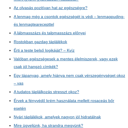
Az olvasás pozitívan hat az egészségre?
A lenmag még a csontok egészségét is védi – lenmagpuding-
és lenmagtearecepttel
A lábmasszázs és talpmasszázs előnyei
Rostokban gazdag táplálékok
Érti a teste belső logikáját? – Kvíz
Valóban egészségesek a mentes élelmiszerek, vagy ezek
csak jól hangzó címkék?
Egy tápanyag, amely hiánya nem csak vérszegénységet okoz
– vas
A tudatos táplálkozás stresszt okoz?
Érvek a fényvédő krém használata mellett rosaceás bőr
esetén
Nyári táplálékok, amelyek nagyon jól hidratálnak
Mire ügyeljünk, ha strandra megyünk?