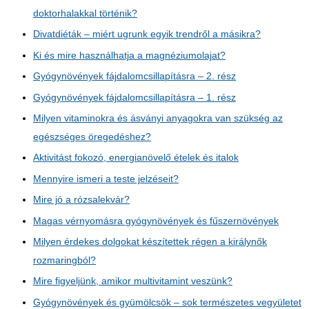
doktorhalakkal történik?
Divatdiéták – miért ugrunk egyik trendről a másikra?
Ki és mire használhatja a magnéziumolajat?
Gyógynövények fájdalomcsillapításra – 2. rész
Gyógynövények fájdalomcsillapításra – 1. rész
Milyen vitaminokra és ásványi anyagokra van szükség az
egészséges öregedéshez?
Aktivitást fokozó, energianövelő ételek és italok
Mennyire ismeri a teste jelzéseit?
Mire jó a rózsalekvár?
Magas vérnyomásra gyógynövények és fűszernövények
Milyen érdekes dolgokat készítettek régen a királynők
rozmaringból?
Mire figyeljünk, amikor multivitamint veszünk?
Gyógynövények és gyümölcsök – sok természetes vegyületet