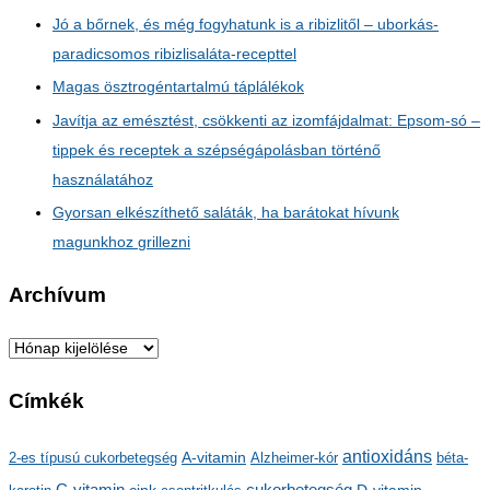
Jó a bőrnek, és még fogyhatunk is a ribizlitől – uborkás-
paradicsomos ribizlisaláta-recepttel
Magas ösztrogéntartalmú táplálékok
Javítja az emésztést, csökkenti az izomfájdalmat: Epsom-só –
tippek és receptek a szépségápolásban történő
használatához
Gyorsan elkészíthető saláták, ha barátokat hívunk
magunkhoz grillezni
Archívum
A
r
Címkék
c
h
antioxidáns
A-vitamin
2-es típusú cukorbetegség
Alzheimer-kór
béta-
í
C-vitamin
cukorbetegség