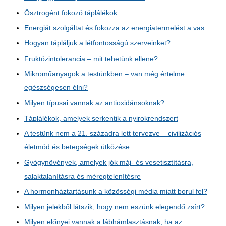
Ösztrogént fokozó táplálékok
Energiát szolgáltat és fokozza az energiatermelést a vas
Hogyan tápláljuk a létfontosságú szerveinket?
Fruktózintolerancia – mit tehetünk ellene?
Mikroműanyagok a testünkben – van még értelme
egészségesen élni?
Milyen típusai vannak az antioxidánsoknak?
Táplálékok, amelyek serkentik a nyirokrendszert
A testünk nem a 21. századra lett tervezve – civilizációs
életmód és betegségek ütközése
Gyógynövények, amelyek jók máj- és vesetisztításra,
salaktalanításra és méregtelenítésre
A hormonháztartásunk a közösségi média miatt borul fel?
Milyen jelekből látszik, hogy nem eszünk elegendő zsírt?
Milyen előnyei vannak a lábhámlasztásnak, ha az