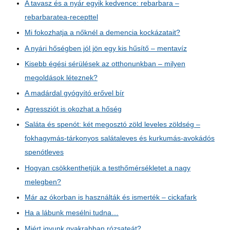
A tavasz és a nyár egyik kedvence: rebarbara –
rebarbaratea-recepttel
Mi fokozhatja a nőknél a demencia kockázatait?
A nyári hőségben jól jön egy kis hűsítő – mentavíz
Kisebb égési sérülések az otthonunkban – milyen
megoldások léteznek?
A madárdal gyógyító erővel bír
Agressziót is okozhat a hőség
Saláta és spenót: két megosztó zöld leveles zöldség –
fokhagymás-tárkonyos salátaleves és kurkumás-avokádós
spenótleves
Hogyan csökkenthetjük a testhőmérsékletet a nagy
melegben?
Már az ókorban is használták és ismerték – cickafark
Ha a lábunk mesélni tudna…
Miért igyunk gyakrabban rózsateát?