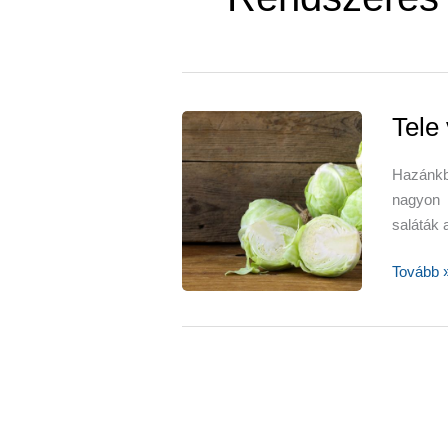
Tele
Hazánkb
nagyon 
saláták 
Tele
Tovább 
van
C-
vitaminn
–
káposzt