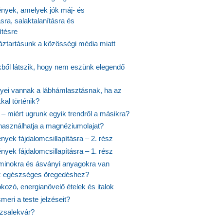
yek, amelyek jók máj- és
ásra, salaktalanításra és
ítésre
ztartásunk a közösségi média miatt
ekből látszik, hogy nem eszünk elegendő
nyei vannak a lábhámlasztásnak, ha az
kal történik?
 – miért ugrunk egyik trendről a másikra?
 használhatja a magnéziumolajat?
yek fájdalomcsillapításra – 2. rész
yek fájdalomcsillapításra – 1. rész
aminokra és ásványi anyagokra van
z egészséges öregedéshez?
fokozó, energianövelő ételek és italok
meri a teste jelzéseit?
ózsalekvár?