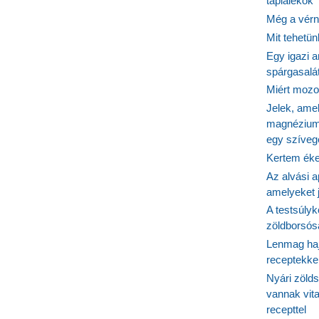
táplálékok
Még a vérn
Mit tehetü
Egy igazi a
spárgasalá
Miért mozog
Jelek, ame
magnézium
egy szíveg
Kertem éke
Az alvási ap
amelyeket j
A testsúlyk
zöldborsósa
Lenmag haj
receptekke
Nyári zöld
vannak vit
recepttel