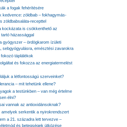
ecepttel
kák a fogak fehérítésére
 kedvence: zöldbab – fokhagymás-
s zöldbabsaláta-recepttel
 kockázata is csökkenthető az
 tartó házassággal
 a gyógyszer – ördögkarom ízületi
a, sebgyógyulásra, emésztési zavarokra
 fokozó táplálékok
olgáltat és fokozza az energiatermelést
áljuk a létfontosságú szerveinket?
lerancia – mit tehetünk ellene?
agok a testünkben – van még értelme
en élni?
usai vannak az antioxidánsoknak?
, amelyek serkentik a nyirokrendszert
em a 21. századra lett tervezve –
ós életmód és betegségek ütközése