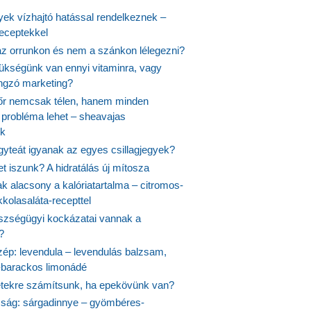
yek vízhajtó hatással rendelkeznek –
receptekkel
 az orrunkon és nem a szánkon lélegezni?
ükségünk van ennyi vitaminra, vagy
angzó marketing?
őr nemcsak télen, hanem minden
probléma lehet – sheavajas
k
gyteát igyanak az egyes csillagjegyek?
et iszunk? A hidratálás új mítosza
k alacsony a kalóriatartalma – citromos-
kolasaláta-recepttel
szségügyi kockázatai vannak a
?
szép: levendula – levendulás balzsam,
-barackos limonádé
etekre számítsunk, ha epekövünk van?
mság: sárgadinnye – gyömbéres-