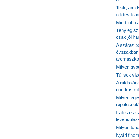
Teák, amel
ízletes tea
Miért jobb
Tényleg sz
csak jól h
A száraz b
évszakban 
arcmaszko
Milyen gyó
Túl sok viz
A rukkolána
uborkás ruk
Milyen egé
repülésnek
Illatos és 
levendulás
Milyen tün
Nyári fino