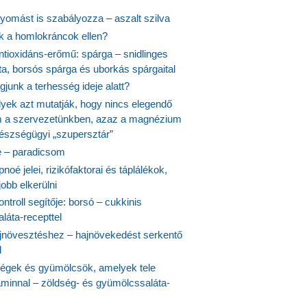
yomást is szabályozza – aszalt szilva
nk a homlokráncok ellen?
ntioxidáns-erőmű: spárga – snidlinges
ta, borsós spárga és uborkás spárgaital
junk a terhesség ideje alatt?
lyek azt mutatják, hogy nincs elegendő
 a szervezetünkben, azaz a magnézium
észségügyi „szupersztár”
 – paradicsom
noé jelei, rizikófaktorai és táplálékok,
obb elkerülni
ontroll segítője: borsó – cukkinis
láta-recepttel
növesztéshez – hajnövekedést serkentő
l
ségek és gyümölcsök, amelyek tele
aminnal – zöldség- és gyümölcssaláta-