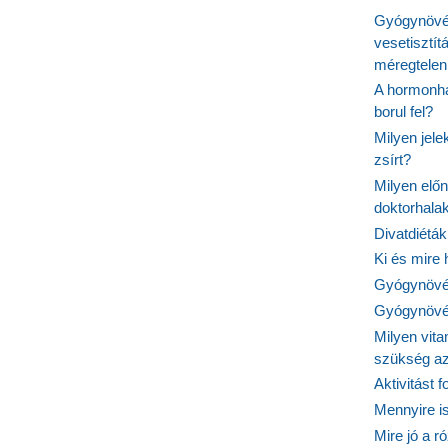
Gyógynövén
vesetisztít
méregtelen
A hormonhá
borul fel?
Milyen jel
zsírt?
Milyen elő
doktorhalak
Divatdiéták
Ki és mire
Gyógynövén
Gyógynövén
Milyen vit
szükség a
Aktivitást 
Mennyire is
Mire jó a r