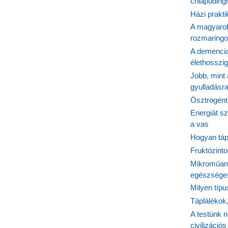
chiapudingr
Házi prakti
A magyarok
rozmaringo
A demencia
élethosszig
Jobb, mint
gyulladásr
Ösztrogént
Energiát sz
a vas
Hogyan tápl
Fruktózinto
Mikroműany
egészséges
Milyen típ
Táplálékok
A testünk n
civilizáci