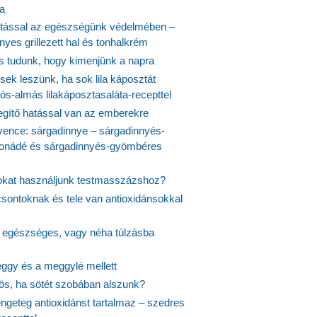
ta
tással az egészségünk védelmében –
yes grillezett hal és tonhalkrém
is tudunk, hogy kimenjünk a napra
ek leszünk, ha sok lila káposztát
s-almás lilakáposztasaláta-recepttel
egítő hatással van az emberekre
vence: sárgadinnye – sárgadinnyés-
onádé és sárgadinnyés-gyömbéres
jokat használjunk testmasszázshoz?
csontoknak és tele van antioxidánsokkal
s egészséges, vagy néha túlzásba
ggy és a meggylé mellett
yös, ha sötét szobában alszunk?
ngeteg antioxidánst tartalmaz – szedres