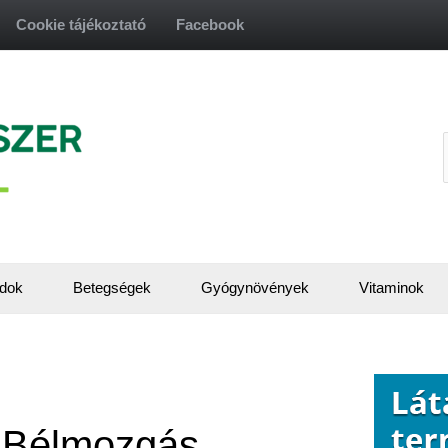
Cookie tájékoztató
Facebook
f
dok
Betegségek
Gyógynövények
Vitaminok
 Bélmozgás