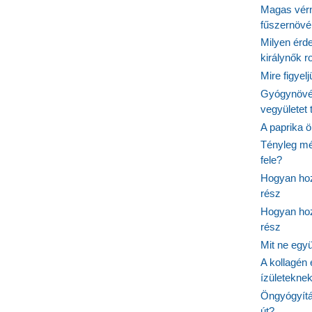
Magas vér
fűszernöv
Milyen érde
királynők 
Mire figyel
Gyógynövé
vegyületet
A paprika ö
Tényleg mé
fele?
Hogyan hoz
rész
Hogyan hoz
rész
Mit ne egy
A kollagén 
ízületeknek
Öngyógyítás
út?