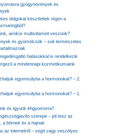
nyomásra gyógynövények és
ények
kes dolgokat készítettek régen a
rozmaringból?
jünk, amikor multivitamint veszünk?
nyek és gyümölcsök – sok természetes
 tartalmaznak
regedésgátló hatásokkal is rendelkezik
rgező a mindennapi kozmetikumaink
hatjuk egyensúlyba a hormonokat? – 2.
hatjuk egyensúlyba a hormonokat? – 1.
ünk és igyunk éhgyomorra?
egészségjavító szerepe – jót tesz az
, a bőrnek és a hajnak
 az internetről – segít vagy veszélyes