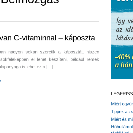
 van C-vitaminnal – káposzta
an nagyon sokan szeretik a káposztát, hiszen
sokféleképpen el lehet készíteni, például remek
alapanyaga is lehet ez a […]
»
LEGFRISS
al
Miért együn
Tippek a z
a
Miért és m
Hőhullámok