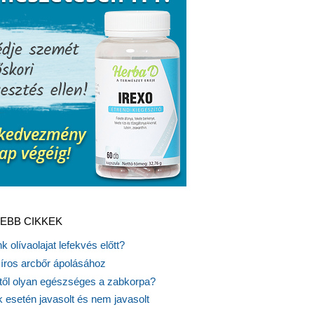
EBB CIKKEK
k olívaolajat lefekvés előtt?
síros arcbőr ápolásához
itől olyan egészséges a zabkorpa?
 esetén javasolt és nem javasolt