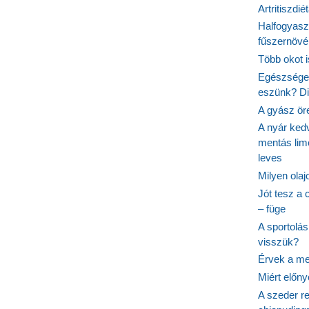
Artritiszdié
Halfogyasz
fűszernövén
Több okot 
Egészséges
eszünk? Dió
A gyász ör
A nyár ked
mentás lim
leves
Milyen ola
Jót tesz a 
– füge
A sportolá
visszük?
Érvek a me
Miért előn
A szeder re