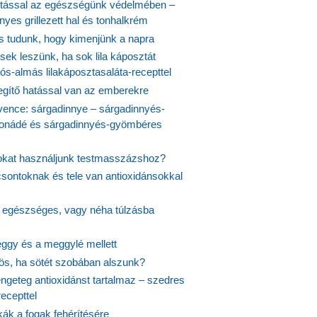
tással az egészségünk védelmében –
yes grillezett hal és tonhalkrém
is tudunk, hogy kimenjünk a napra
ek leszünk, ha sok lila káposztát
s-almás lilakáposztasaláta-recepttel
egítő hatással van az emberekre
vence: sárgadinnye – sárgadinnyés-
onádé és sárgadinnyés-gyömbéres
jokat használjunk testmasszázshoz?
csontoknak és tele van antioxidánsokkal
s egészséges, vagy néha túlzásba
ggy és a meggylé mellett
yös, ha sötét szobában alszunk?
ngeteg antioxidánst tartalmaz – szedres
ecepttel
kák a fogak fehérítésére