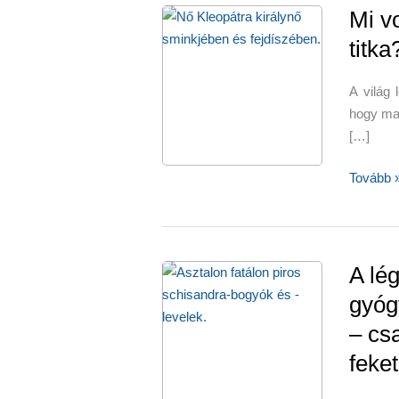
Mi v
titka
A világ 
hogy ma
[…]
Mi
Tovább 
volt
Kleopátr
szépség
titka?
A lég
gyóg
– cs
feke