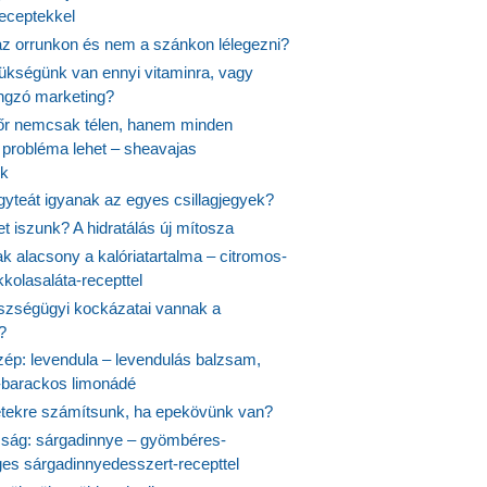
receptekkel
 az orrunkon és nem a szánkon lélegezni?
ükségünk van ennyi vitaminra, vagy
angzó marketing?
őr nemcsak télen, hanem minden
probléma lehet – sheavajas
k
gyteát igyanak az egyes csillagjegyek?
et iszunk? A hidratálás új mítosza
k alacsony a kalóriatartalma – citromos-
kolasaláta-recepttel
szségügyi kockázatai vannak a
?
szép: levendula – levendulás balzsam,
-barackos limonádé
etekre számítsunk, ha epekövünk van?
mság: sárgadinnye – gyömbéres-
es sárgadinnyedesszert-recepttel