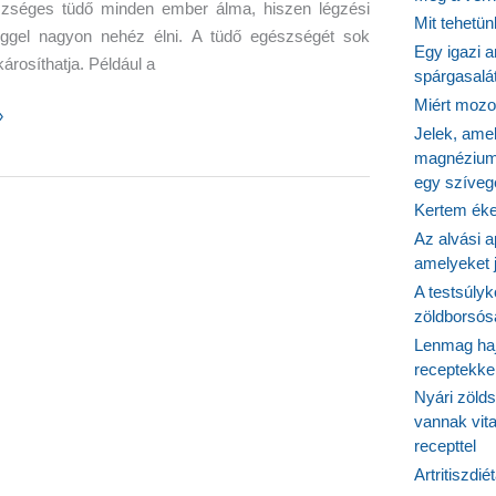
zséges tüdő minden ember álma, hiszen légzési
Mit tehetü
ggel nagyon nehéz élni. A tüdő egészségét sok
Egy igazi a
árosíthatja. Például a
spárgasalá
Miért mozog
»
Jelek, ame
magnézium
egy szíveg
vényekkel
Kertem éke
Az alvási ap
juk
amelyeket j
A testsúlyk
zöldborsósa
k,
Lenmag haj
,
receptekke
öménymag-
Nyári zöld
vannak vit
recepttel
Artritiszdié