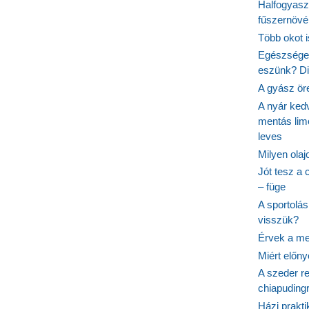
Halfogyasz
fűszernövén
Több okot 
Egészséges
eszünk? Dió
A gyász ör
A nyár ked
mentás lim
leves
Milyen ola
Jót tesz a 
– füge
A sportolá
visszük?
Érvek a me
Miért előn
A szeder re
chiapudingr
Házi prakti