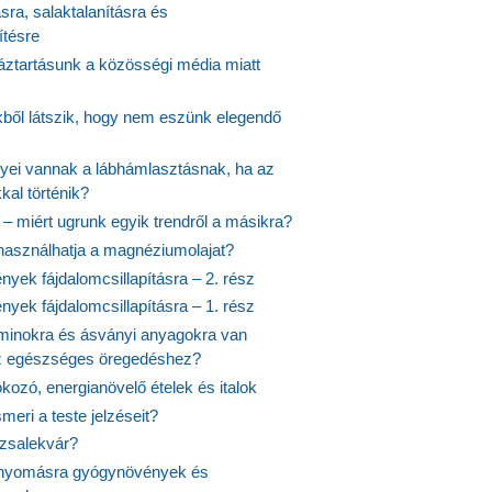
ásra, salaktalanításra és
ítésre
ztartásunk a közösségi média miatt
ekből látszik, hogy nem eszünk elegendő
nyei vannak a lábhámlasztásnak, ha az
kal történik?
 – miért ugrunk egyik trendről a másikra?
 használhatja a magnéziumolajat?
yek fájdalomcsillapításra – 2. rész
yek fájdalomcsillapításra – 1. rész
aminokra és ásványi anyagokra van
z egészséges öregedéshez?
fokozó, energianövelő ételek és italok
meri a teste jelzéseit?
ózsalekvár?
nyomásra gyógynövények és