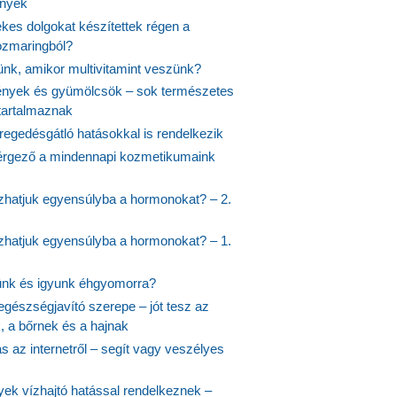
ények
kes dolgokat készítettek régen a
rozmaringból?
jünk, amikor multivitamint veszünk?
nyek és gyümölcsök – sok természetes
 tartalmaznak
regedésgátló hatásokkal is rendelkezik
rgező a mindennapi kozmetikumaink
hatjuk egyensúlyba a hormonokat? – 2.
hatjuk egyensúlyba a hormonokat? – 1.
ünk és igyunk éhgyomorra?
egészségjavító szerepe – jót tesz az
, a bőrnek és a hajnak
 az internetről – segít vagy veszélyes
yek vízhajtó hatással rendelkeznek –