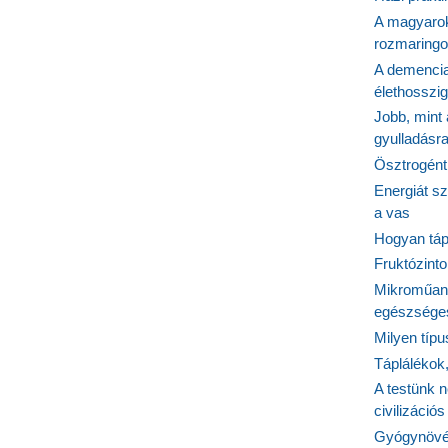
A magyarok
rozmaringo
A demencia
élethosszig
Jobb, mint
gyulladásr
Ösztrogént
Energiát sz
a vas
Hogyan tápl
Fruktózinto
Mikroműany
egészséges
Milyen típ
Táplálékok
A testünk n
civilizáci
Gyógynövén