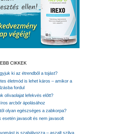
EBB CIKKEK
gyjuk ki az étrendből a tojást?
es életmód is lehet káros – amikor a
lzásba fordul
k olívaolajat lefekvés előtt?
síros arcbőr ápolásához
itől olyan egészséges a zabkorpa?
 esetén javasolt és nem javasolt
yomást is szabályozza – aszalt szilva