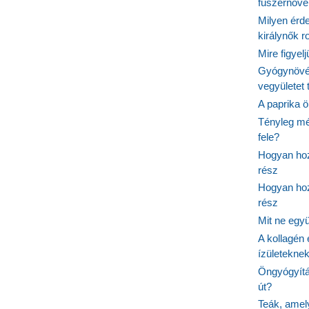
fűszernöv
Milyen érde
királynők 
Mire figyel
Gyógynövé
vegyületet
A paprika ö
Tényleg mé
fele?
Hogyan hoz
rész
Hogyan hoz
rész
Mit ne egy
A kollagén 
ízületeknek
Öngyógyítás
út?
Teák, amel