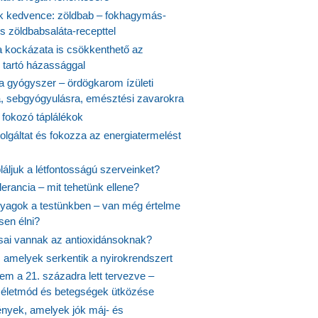
 kedvence: zöldbab – fokhagymás-
s zöldbabsaláta-recepttel
 kockázata is csökkenthető az
 tartó házassággal
 a gyógyszer – ördögkarom ízületi
a, sebgyógyulásra, emésztési zavarokra
 fokozó táplálékok
olgáltat és fokozza az energiatermelést
áljuk a létfontosságú szerveinket?
lerancia – mit tehetünk ellene?
agok a testünkben – van még értelme
en élni?
usai vannak az antioxidánsoknak?
, amelyek serkentik a nyirokrendszert
em a 21. századra lett tervezve –
ós életmód és betegségek ütközése
yek, amelyek jók máj- és