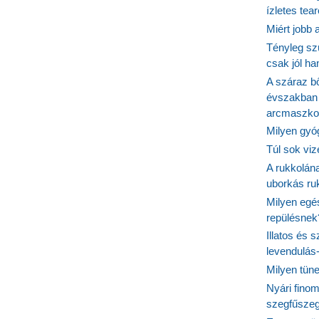
ízletes tea
Miért jobb
Tényleg sz
csak jól h
A száraz b
évszakban 
arcmaszko
Milyen gyó
Túl sok viz
A rukkolána
uborkás ruk
Milyen egé
repülésnek
Illatos és 
levendulás
Milyen tün
Nyári fino
szegfűszeg