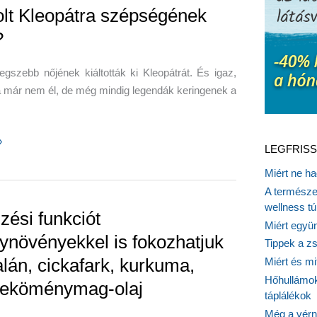
olt Kleopátra szépségének
?
legszebb nőjének kiáltották ki Kleopátrát. És igaz,
 már nem él, de még mindig legendák keringenek a
»
LEGFRISS
Miért ne ha
a
A természet
ének
wellness tú
zési funkciót
Miért együn
ynövényekkel is fokozhatjuk
Tippek a z
alán, cickafark, kurkuma,
Miért és m
Hőhullámok
teköménymag-olaj
táplálékok
Még a vérn