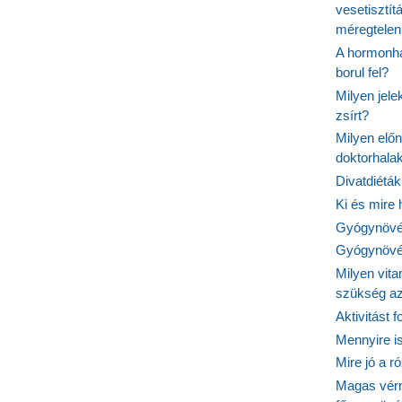
vesetisztít
méregtelen
A hormonhá
borul fel?
Milyen jel
zsírt?
Milyen elő
doktorhalak
Divatdiéták
Ki és mire
Gyógynövén
Gyógynövén
Milyen vit
szükség a
Aktivitást 
Mennyire is
Mire jó a r
Magas vér