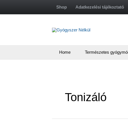
Skip
Shop
Adatkezelési tájékoztató
to
content
Home
Természetes gyógymó
Tonizáló