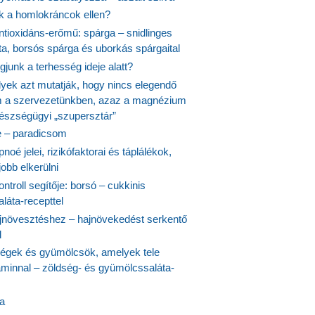
nk a homlokráncok ellen?
ntioxidáns-erőmű: spárga – snidlinges
ta, borsós spárga és uborkás spárgaital
junk a terhesség ideje alatt?
lyek azt mutatják, hogy nincs elegendő
 a szervezetünkben, azaz a magnézium
észségügyi „szupersztár”
 – paradicsom
noé jelei, rizikófaktorai és táplálékok,
obb elkerülni
ontroll segítője: borsó – cukkinis
láta-recepttel
növesztéshez – hajnövekedést serkentő
l
ségek és gyümölcsök, amelyek tele
aminnal – zöldség- és gyümölcssaláta-
ta