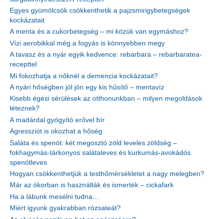
Egyes gyümölcsök csökkenthetik a pajzsmirigybetegségek
kockázatait
A menta és a cukorbetegség – mi közük van egymáshoz?
Vízi aerobikkal még a fogyás is könnyebben megy
A tavasz és a nyár egyik kedvence: rebarbara – rebarbaratea-
recepttel
Mi fokozhatja a nőknél a demencia kockázatait?
A nyári hőségben jól jön egy kis hűsítő – mentavíz
Kisebb égési sérülések az otthonunkban – milyen megoldások
léteznek?
A madárdal gyógyító erővel bír
Agressziót is okozhat a hőség
Saláta és spenót: két megosztó zöld leveles zöldség –
fokhagymás-tárkonyos salátaleves és kurkumás-avokádós
spenótleves
Hogyan csökkenthetjük a testhőmérsékletet a nagy melegben?
Már az ókorban is használták és ismerték – cickafark
Ha a lábunk mesélni tudna…
Miért igyunk gyakrabban rózsateát?