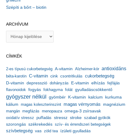
grillezni
Szépíti a bőrt – biotin
ARCHÍVUM
A
r
c
h
CÍMKÉK
í
v
antioxidáns
A-vitamin
2-es típusú cukorbetegség
Alzheimer-kór
u
m
C-vitamin
cukorbetegség
béta-karotin
cink
csontritkulás
depresszió
E-vitamin
D-vitamin
dohányzás
elhízás
fejfájás
gyulladáscsökkentő
flavonoidok
fogyás
fokhagyma
folát
gyógyszer nélkül
kalcium
gyömbér
K-vitamin
kurkuma
kálium
magas vérnyomás
magnézium
magas koleszterinszint
mangán
megfázás
menopauza
omega-3 zsírsavak
stressz
stroke
oxidatív stressz
puffadás
szabad gyökök
szorongás
székrekedés
szív- és érrendszeri betegségek
szívbetegség
ízületi gyulladás
vas
zöld tea