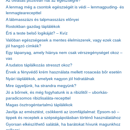
Az olvasás pozitívan hat az egészségre?
A lenmag még a csontok egészségét is védi – lenmagpuding- és
lenmagtearecepttel
A lábmasszázs és talpmasszázs előnyei
Rostokban gazdag táplálékok
Érti a teste belső logikáját? – Kvíz
Valóban egészségesek a mentes élelmiszerek, vagy ezek csak
jól hangzó címkék?
Egy tápanyag, amely hiánya nem csak vérszegénységet okoz –
vas
A tudatos táplálkozás stresszt okoz?
Érvek a fényvédő krém használata mellett rosaceás bőr esetén
Nyári táplálékok, amelyek nagyon jól hidratálnak
Mire ügyeljünk, ha strandra megyünk?
Jó a bőrnek, és még fogyhatunk is a ribizlitől – uborkás-
paradicsomos ribizlisaláta-recepttel
Magas ösztrogéntartalmú táplálékok
Javítja az emésztést, csökkenti az izomfájdalmat: Epsom-só –
tippek és receptek a szépségápolásban történő használatához
Gyorsan elkészíthető saláták, ha barátokat hívunk magunkhoz