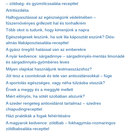
– zöldség- és gyümölcssaláta-recepttel
Artritiszdiéta
Halfogyasztással az egészségünk védelmében –
fűszernövényes grillezett hal és tonhalkrém
Több okot is tudunk, hogy kimenjünk a napra
Egészségesek leszünk, ha sok lila káposztát eszünk? Diós-
almás lilakáposztasaláta-recepttel
A gyász öregítő hatással van az emberekre
A nyár kedvence: sárgadinnye – sárgadinnyés-mentás limonádé
és sárgadinnyés-gyömbéres leves
Milyen olajokat használjunk testmasszázshoz?
Jót tesz a csontoknak és tele van antioxidánsokkal – füge
A sportolás egészséges, vagy néha túlzásba visszük?
Érvek a meggy és a meggylé mellett
Miért előnyös, ha sötét szobában alszunk?
A szeder rengeteg antioxidánst tartalmaz – szedres
chiapudingrecepttel
Házi praktikák a fogak fehérítésére
A magyarok kedvence: zöldbab – fokhagymás-rozmaringos
zöldbabsaláta-recepttel