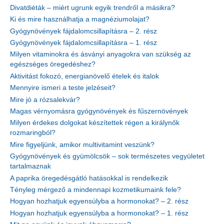
Divatdiéták – miért ugrunk egyik trendről a másikra?
Ki és mire használhatja a magnéziumolajat?
Gyógynövények fájdalomcsillapításra – 2. rész
Gyógynövények fájdalomcsillapításra – 1. rész
Milyen vitaminokra és ásványi anyagokra van szükség az
egészséges öregedéshez?
Aktivitást fokozó, energianövelő ételek és italok
Mennyire ismeri a teste jelzéseit?
Mire jó a rózsalekvár?
Magas vérnyomásra gyógynövények és fűszernövények
Milyen érdekes dolgokat készítettek régen a királynők
rozmaringból?
Mire figyeljünk, amikor multivitamint veszünk?
Gyógynövények és gyümölcsök – sok természetes vegyületet
tartalmaznak
A paprika öregedésgátló hatásokkal is rendelkezik
Tényleg mérgező a mindennapi kozmetikumaink fele?
Hogyan hozhatjuk egyensúlyba a hormonokat? – 2. rész
Hogyan hozhatjuk egyensúlyba a hormonokat? – 1. rész