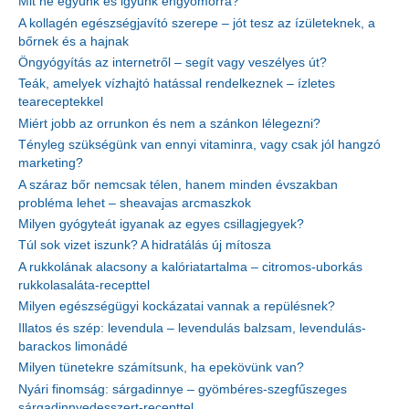
Mit ne együnk és igyunk éhgyomorra?
A kollagén egészségjavító szerepe – jót tesz az ízületeknek, a
bőrnek és a hajnak
Öngyógyítás az internetről – segít vagy veszélyes út?
Teák, amelyek vízhajtó hatással rendelkeznek – ízletes
teareceptekkel
Miért jobb az orrunkon és nem a szánkon lélegezni?
Tényleg szükségünk van ennyi vitaminra, vagy csak jól hangzó
marketing?
A száraz bőr nemcsak télen, hanem minden évszakban
probléma lehet – sheavajas arcmaszkok
Milyen gyógyteát igyanak az egyes csillagjegyek?
Túl sok vizet iszunk? A hidratálás új mítosza
A rukkolának alacsony a kalóriatartalma – citromos-uborkás
rukkolasaláta-recepttel
Milyen egészségügyi kockázatai vannak a repülésnek?
Illatos és szép: levendula – levendulás balzsam, levendulás-
barackos limonádé
Milyen tünetekre számítsunk, ha epekövünk van?
Nyári finomság: sárgadinnye – gyömbéres-szegfűszeges
sárgadinnyedesszert-recepttel