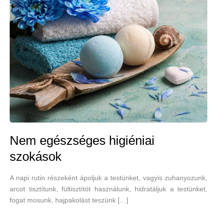
Nem egészséges higiéniai
szokások
A napi rutin részeként ápoljuk a testünket, vagyis zuhanyozunk,
arcot tisztítunk, fültisztítót használunk, hidratáljuk a testünket,
fogat mosunk, hajpakolást teszünk […]