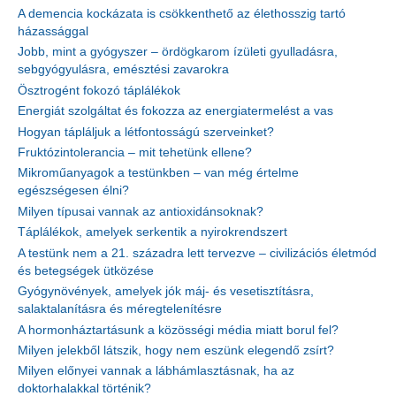
A demencia kockázata is csökkenthető az élethosszig tartó
házassággal
Jobb, mint a gyógyszer – ördögkarom ízületi gyulladásra,
sebgyógyulásra, emésztési zavarokra
Ösztrogént fokozó táplálékok
Energiát szolgáltat és fokozza az energiatermelést a vas
Hogyan tápláljuk a létfontosságú szerveinket?
Fruktózintolerancia – mit tehetünk ellene?
Mikroműanyagok a testünkben – van még értelme
egészségesen élni?
Milyen típusai vannak az antioxidánsoknak?
Táplálékok, amelyek serkentik a nyirokrendszert
A testünk nem a 21. századra lett tervezve – civilizációs életmód
és betegségek ütközése
Gyógynövények, amelyek jók máj- és vesetisztításra,
salaktalanításra és méregtelenítésre
A hormonháztartásunk a közösségi média miatt borul fel?
Milyen jelekből látszik, hogy nem eszünk elegendő zsírt?
Milyen előnyei vannak a lábhámlasztásnak, ha az
doktorhalakkal történik?