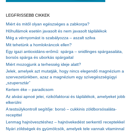
LEGFRISSEBB CIKKEK
Miért és mitől olyan egészséges a zabkorpa?
Hőhullámok esetén javasolt és nem javasolt táplálékok
Még a vérnyomást is szabályozza – aszalt szilva
Mit tehetünk a homlokráncok ellen?
Egy igazi antioxidáns-erőmű: spárga – snidlinges spárgasaláta,
borsós spárga és uborkás spárgaital
Miért mozogjunk a terhesség ideje alatt?
Jelek, amelyek azt mutatják, hogy nincs elegendő magnézium a
szervezetünkben, azaz a magnézium egy szívegészségügyi
„szupersztár”
Kertem éke – paradicsom
Az alvási apnoé jelei, rizikófaktorai és táplálékok, amelyeket jobb
elkerülni
A testsúlykontroll segítője: borsó – cukkinis zöldborsósaláta-
recepttel
Lenmag hajnövesztéshez – hajnövekedést serkentő receptekkel
Nyári zöldségek és gyümölcsök, amelyek tele vannak vitaminnal