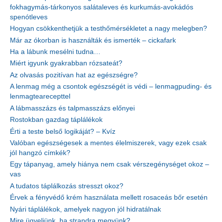
fokhagymás-tárkonyos salátaleves és kurkumás-avokádós
spenótleves
Hogyan csökkenthetjük a testhőmérsékletet a nagy melegben?
Már az ókorban is használták és ismerték – cickafark
Ha a lábunk mesélni tudna…
Miért igyunk gyakrabban rózsateát?
Az olvasás pozitívan hat az egészségre?
A lenmag még a csontok egészségét is védi – lenmagpuding- és
lenmagtearecepttel
A lábmasszázs és talpmasszázs előnyei
Rostokban gazdag táplálékok
Érti a teste belső logikáját? – Kvíz
Valóban egészségesek a mentes élelmiszerek, vagy ezek csak
jól hangzó címkék?
Egy tápanyag, amely hiánya nem csak vérszegénységet okoz –
vas
A tudatos táplálkozás stresszt okoz?
Érvek a fényvédő krém használata mellett rosaceás bőr esetén
Nyári táplálékok, amelyek nagyon jól hidratálnak
Mire ügyeljünk, ha strandra megyünk?