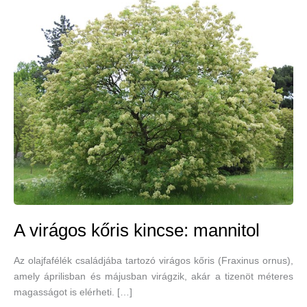
A virágos kőris kincse: mannitol
Az olajfafélék családjába tartozó virágos kőris (Fraxinus ornus),
amely áprilisban és májusban virágzik, akár a tizenöt méteres
magasságot is elérheti. […]