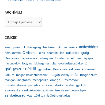
ARCHÍVUM
A
r
c
h
CÍMKÉK
í
v
antioxidáns
A-vitamin
2-es típusú cukorbetegség
Alzheimer-kór
u
m
C-vitamin
cukorbetegség
béta-karotin
cink
csontritkulás
depresszió
E-vitamin
D-vitamin
dohányzás
elhízás
fejfájás
gyulladáscsökkentő
flavonoidok
fogyás
fokhagyma
folát
gyógyszer nélkül
kalcium
gyömbér
K-vitamin
kurkuma
kálium
magas vérnyomás
magnézium
magas koleszterinszint
mangán
megfázás
menopauza
omega-3 zsírsavak
stressz
stroke
oxidatív stressz
puffadás
szabad gyökök
szorongás
székrekedés
szív- és érrendszeri betegségek
szívbetegség
ízületi gyulladás
vas
zöld tea