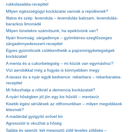
rukkolasaláta-recepttel
Milyen egészségügyi kockázatai vannak a repülésnek?
Illatos és szép: levendula – levendulás balzsam, levendulás-
barackos limonádé
Milyen tünetekre számítsunk, ha epekövünk van?
Nyári finomság: sárgadinnye – gyömbéres-szegfűszeges
sárgadinnyedesszert-recepttel
Egyes gyümölcsök csökkenthetik a pajzsmirigybetegségek
kockázatait
A menta és a cukorbetegség – mi közük van egymáshoz?
Vízi aerobikkal még a fogyás is könnyebben megy
A tavasz és a nyár egyik kedvence: rebarbara – rebarbaratea-
recepttel
Mi fokozhatja a nőknél a demencia kockázatait?
A nyári hőségben jól jön egy kis hűsítő – mentavíz
Kisebb égési sérülések az otthonunkban – milyen megoldások
léteznek?
A madárdal gyógyító erővel bír
Agressziót is okozhat a hőség
Saláta és spenót: két megosztó zöld leveles zöldség –