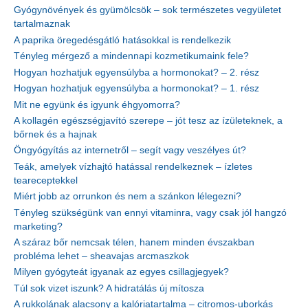
Gyógynövények és gyümölcsök – sok természetes vegyületet
tartalmaznak
A paprika öregedésgátló hatásokkal is rendelkezik
Tényleg mérgező a mindennapi kozmetikumaink fele?
Hogyan hozhatjuk egyensúlyba a hormonokat? – 2. rész
Hogyan hozhatjuk egyensúlyba a hormonokat? – 1. rész
Mit ne együnk és igyunk éhgyomorra?
A kollagén egészségjavító szerepe – jót tesz az ízületeknek, a
bőrnek és a hajnak
Öngyógyítás az internetről – segít vagy veszélyes út?
Teák, amelyek vízhajtó hatással rendelkeznek – ízletes
teareceptekkel
Miért jobb az orrunkon és nem a szánkon lélegezni?
Tényleg szükségünk van ennyi vitaminra, vagy csak jól hangzó
marketing?
A száraz bőr nemcsak télen, hanem minden évszakban
probléma lehet – sheavajas arcmaszkok
Milyen gyógyteát igyanak az egyes csillagjegyek?
Túl sok vizet iszunk? A hidratálás új mítosza
A rukkolának alacsony a kalóriatartalma – citromos-uborkás