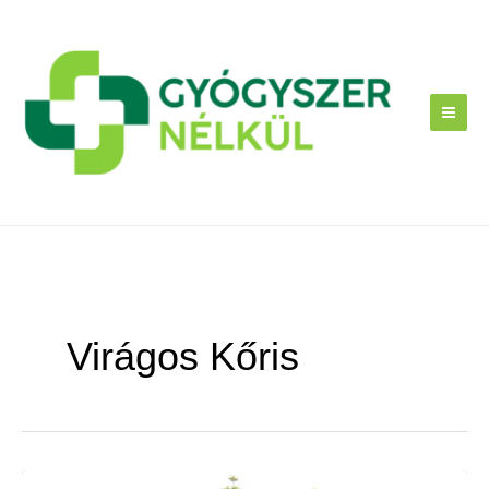
Skip
to
content
Virágos Kőris