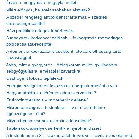
Érvek a meggy és a meggylé mellett
Miért előnyös, ha sötét szobában alszunk?
A szeder rengeteg antioxidánst tartalmaz – szedres
chiapudingrecepttel
Házi praktikák a fogak fehérítésére
A magyarok kedvence: zöldbab – fokhagymás-rozmaringos
zöldbabsaláta-recepttel
A demencia kockázata is csökkenthető az élethosszig tartó
házassággal
Jobb, mint a gyógyszer – ördögkarom ízületi gyulladásra,
sebgyógyulásra, emésztési zavarokra
Ösztrogént fokozó táplálékok
Energiát szolgáltat és fokozza az energiatermelést a vas
Hogyan tápláljuk a létfontosságú szerveinket?
Fruktózintolerancia – mit tehetünk ellene?
Mikroműanyagok a testünkben – van még értelme
egészségesen élni?
Milyen típusai vannak az antioxidánsoknak?
Táplálékok, amelyek serkentik a nyirokrendszert
A testünk nem a 21. századra lett tervezve – civilizációs életmód