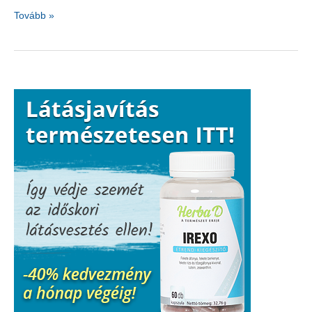
A
Tovább »
virágos
kőris
kincse:
mannitol