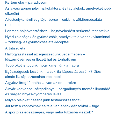
Kertem éke – paradicsom
Az alvási apnoé jelei, rizikófaktorai és táplálékok, amelyeket jobb
elkerülni
A testsúlykontroll segítője: borsó – cukkinis zöldborsósaláta-
recepttel
Lenmag hajnövesztéshez – hajnövekedést serkentő receptekkel
Nyári zöldségek és gyümölcsök, amelyek tele vannak vitaminnal
– zöldség- és gyümölcssaláta-recepttel
Artritiszdiéta
Halfogyasztással az egészségünk védelmében –
fűszernövényes grillezett hal és tonhalkrém
Több okot is tudunk, hogy kimenjünk a napra
Egészségesek leszünk, ha sok lila káposztát eszünk? Diós-
almás lilakáposztasaláta-recepttel
A gyász öregítő hatással van az emberekre
A nyár kedvence: sárgadinnye – sárgadinnyés-mentás limonádé
és sárgadinnyés-gyömbéres leves
Milyen olajokat használjunk testmasszázshoz?
Jót tesz a csontoknak és tele van antioxidánsokkal – füge
A sportolás egészséges, vagy néha túlzásba visszük?