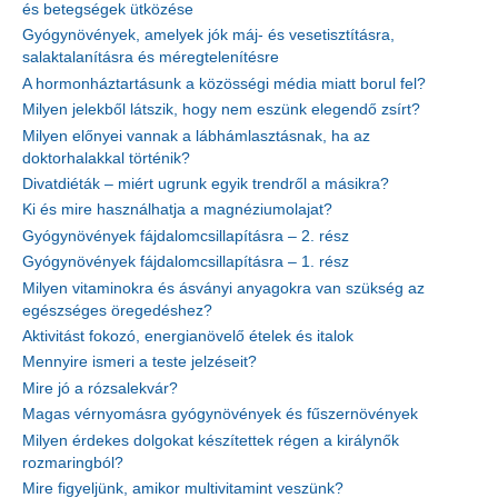
és betegségek ütközése
Gyógynövények, amelyek jók máj- és vesetisztításra,
salaktalanításra és méregtelenítésre
A hormonháztartásunk a közösségi média miatt borul fel?
Milyen jelekből látszik, hogy nem eszünk elegendő zsírt?
Milyen előnyei vannak a lábhámlasztásnak, ha az
doktorhalakkal történik?
Divatdiéták – miért ugrunk egyik trendről a másikra?
Ki és mire használhatja a magnéziumolajat?
Gyógynövények fájdalomcsillapításra – 2. rész
Gyógynövények fájdalomcsillapításra – 1. rész
Milyen vitaminokra és ásványi anyagokra van szükség az
egészséges öregedéshez?
Aktivitást fokozó, energianövelő ételek és italok
Mennyire ismeri a teste jelzéseit?
Mire jó a rózsalekvár?
Magas vérnyomásra gyógynövények és fűszernövények
Milyen érdekes dolgokat készítettek régen a királynők
rozmaringból?
Mire figyeljünk, amikor multivitamint veszünk?