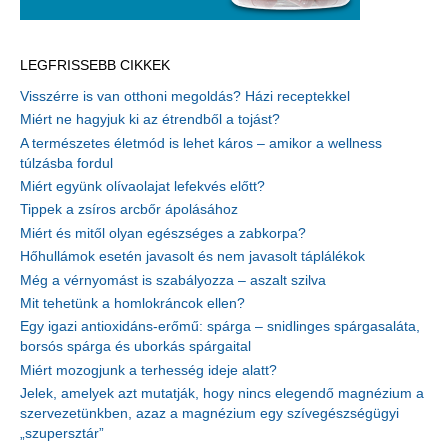
LEGFRISSEBB CIKKEK
Visszérre is van otthoni megoldás? Házi receptekkel
Miért ne hagyjuk ki az étrendből a tojást?
A természetes életmód is lehet káros – amikor a wellness
túlzásba fordul
Miért együnk olívaolajat lefekvés előtt?
Tippek a zsíros arcbőr ápolásához
Miért és mitől olyan egészséges a zabkorpa?
Hőhullámok esetén javasolt és nem javasolt táplálékok
Még a vérnyomást is szabályozza – aszalt szilva
Mit tehetünk a homlokráncok ellen?
Egy igazi antioxidáns-erőmű: spárga – snidlinges spárgasaláta,
borsós spárga és uborkás spárgaital
Miért mozogjunk a terhesség ideje alatt?
Jelek, amelyek azt mutatják, hogy nincs elegendő magnézium a
szervezetünkben, azaz a magnézium egy szívegészségügyi
„szupersztár”