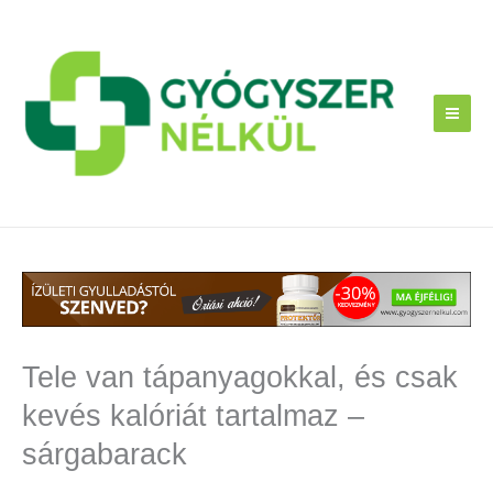
Skip
to
content
Tele van tápanyagokkal, és csak
kevés kalóriát tartalmaz –
sárgabarack