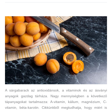
A sárgabarack az antioxidánsok, a vitaminok és az ásványi
anyagok gazdag tárháza. Nagy mennyiségben a következő
tápanyagokat tartalmazza: A-vitamin, kálium, magnézium, C-
vitamin, béta-karotin. Cikkünkből megtudhatja, hogy miért is