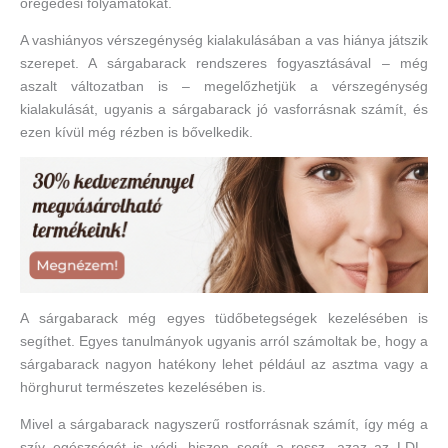
öregedési folyamatokat.
A vashiányos vérszegénység kialakulásában a vas hiánya játszik
szerepet. A sárgabarack rendszeres fogyasztásával – még
aszalt változatban is – megelőzhetjük a vérszegénység
kialakulását, ugyanis a sárgabarack jó vasforrásnak számít, és
ezen kívül még rézben is bővelkedik.
A sárgabarack még egyes tüdőbetegségek kezelésében is
segíthet. Egyes tanulmányok ugyanis arról számoltak be, hogy a
sárgabarack nagyon hatékony lehet például az asztma vagy a
hörghurut természetes kezelésében is.
Mivel a sárgabarack nagyszerű rostforrásnak számít, így még a
szív egészségét is védi, hiszen segít a rossz, azaz az LDL-