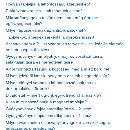
Hogyan tápláljuk a létfontosságú szerveinket?
Fruktózintolerancia – mit tehetünk ellene?
Mikroműanyagok a testünkben – van még értelme
egészségesen élni?
Milyen típusai vannak az antioxidánsoknak?
Táplálékok, amelyek serkentik a nyirokrendszert
A testünk nem a 21. századra lett tervezve – civilizációs életmód
és betegségek ütközése
Gyógynövények, amelyek jók máj- és vesetisztításra,
salaktalanításra és méregtelenítésre
A hormonháztartásunk a közösségi média miatt borul fel?
Milyen jelekből látszik, hogy nem eszünk elegendő zsírt?
Milyen előnyei vannak a lábhámlasztásnak, ha az
doktorhalakkal történik?
Divatdiéták – miért ugrunk egyik trendről a másikra?
Ki és mire használhatja a magnéziumolajat?
Gyógynövények fájdalomcsillapításra – 2. rész
Gyógynövények fájdalomcsillapításra – 1. rész
Milyen vitaminokra és ásványi anyagokra van szükség az
egészséges öregedéshez?