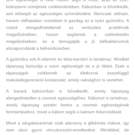
koleszterin szintjének csökkentésében. Káliumban is bővelkedik,
ami elősegíti az egészséges szívműködést. Nemcsak oldható,
hanem oldhatatlan rostokban is gazdag ez a nyári gyümölcs. A
rostok elengedhetetlenek az emésztési problémák
megelőzésében, hiszen segítenek a székrekedés
megelőzésében, és a támogatják a jó bélbaktériumok
elszaporodását a bélrendszerben.
A gyümölcs sok A-vitamint és béta-karotint is tartalmaz. Mindkét
tápanyag biztosítja a szem egészségét és a jó látást. Ezek a
tápanyagok csökkentik az életkorral összefüggő
makuladegeneráció kockázatát, amely vaksághoz is vezethet.
A barack kalciumban is bővelkedik, amely tápanyag
elengedhetetlen a csontok egészségéhez. Káliumot is tartalmaz,
amely tápanyag szintén fontos a csontok egészségének
fenntartásához, mivel a kálium segíti a kalcium felszívódását.
Mivel a sárgabaracknak csak alacsony a glikémiás indexe, így
nem okoz gyors vércukorszint-emelkedést. Mértékkel, de