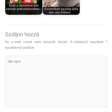
Ezek a táplálékok tele
vannak antioxidánsokkal –
A rostokban gazdag árpa
…
tele van értékes…
Szóljon hozzá
Az e-mail címet nem tesszük közzé.
A kötelező mezőket
*
karakterrel jelöltük
Ide
írjon