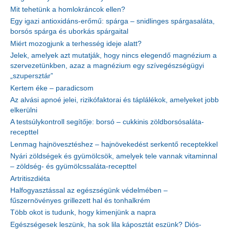
Mit tehetünk a homlokráncok ellen?
Egy igazi antioxidáns-erőmű: spárga – snidlinges spárgasaláta,
borsós spárga és uborkás spárgaital
Miért mozogjunk a terhesség ideje alatt?
Jelek, amelyek azt mutatják, hogy nincs elegendő magnézium a
szervezetünkben, azaz a magnézium egy szívegészségügyi
„szupersztár”
Kertem éke – paradicsom
Az alvási apnoé jelei, rizikófaktorai és táplálékok, amelyeket jobb
elkerülni
A testsúlykontroll segítője: borsó – cukkinis zöldborsósaláta-
recepttel
Lenmag hajnövesztéshez – hajnövekedést serkentő receptekkel
Nyári zöldségek és gyümölcsök, amelyek tele vannak vitaminnal
– zöldség- és gyümölcssaláta-recepttel
Artritiszdiéta
Halfogyasztással az egészségünk védelmében –
fűszernövényes grillezett hal és tonhalkrém
Több okot is tudunk, hogy kimenjünk a napra
Egészségesek leszünk, ha sok lila káposztát eszünk? Diós-