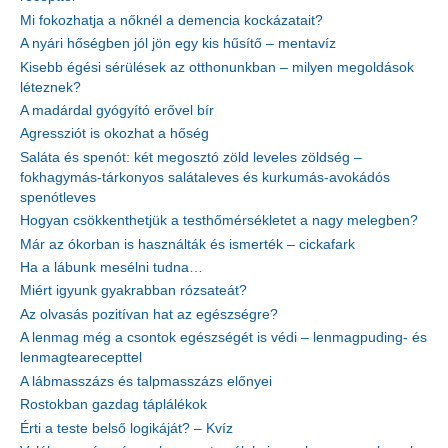
Mi fokozhatja a nőknél a demencia kockázatait?
A nyári hőségben jól jön egy kis hűsítő – mentavíz
Kisebb égési sérülések az otthonunkban – milyen megoldások
léteznek?
A madárdal gyógyító erővel bír
Agressziót is okozhat a hőség
Saláta és spenót: két megosztó zöld leveles zöldség –
fokhagymás-tárkonyos salátaleves és kurkumás-avokádós
spenótleves
Hogyan csökkenthetjük a testhőmérsékletet a nagy melegben?
Már az ókorban is használták és ismerték – cickafark
Ha a lábunk mesélni tudna…
Miért igyunk gyakrabban rózsateát?
Az olvasás pozitívan hat az egészségre?
A lenmag még a csontok egészségét is védi – lenmagpuding- és
lenmagtearecepttel
A lábmasszázs és talpmasszázs előnyei
Rostokban gazdag táplálékok
Érti a teste belső logikáját? – Kvíz