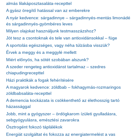
almás lilakáposztasaláta-recepttel
A gyász öregítő hatással van az emberekre
A nyár kedvence: sárgadinnye – sárgadinnyés-mentás limonádé
és sárgadinnyés-gyömbéres leves
Milyen olajokat használjunk testmasszázshoz?
Jót tesz a csontoknak és tele van antioxidánsokkal – füge
A sportolás egészséges, vagy néha túlzásba visszük?
Érvek a meggy és a meggylé mellett
Miért előnyös, ha sötét szobában alszunk?
A szeder rengeteg antioxidánst tartalmaz – szedres
chiapudingrecepttel
Házi praktikák a fogak fehérítésére
A magyarok kedvence: zöldbab – fokhagymás-rozmaringos
zöldbabsaláta-recepttel
A demencia kockázata is csökkenthető az élethosszig tartó
házassággal
Jobb, mint a gyógyszer – ördögkarom ízületi gyulladásra,
sebgyógyulásra, emésztési zavarokra
Ösztrogént fokozó táplálékok
Energiát szolgáltat és fokozza az energiatermelést a vas