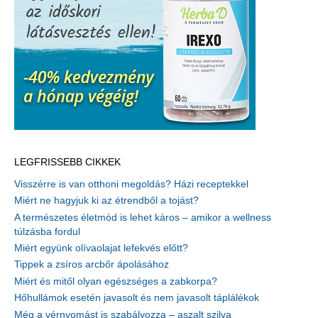
LEGFRISSEBB CIKKEK
Visszérre is van otthoni megoldás? Házi receptekkel
Miért ne hagyjuk ki az étrendből a tojást?
A természetes életmód is lehet káros – amikor a wellness
túlzásba fordul
Miért együnk olívaolajat lefekvés előtt?
Tippek a zsíros arcbőr ápolásához
Miért és mitől olyan egészséges a zabkorpa?
Hőhullámok esetén javasolt és nem javasolt táplálékok
Még a vérnyomást is szabályozza – aszalt szilva