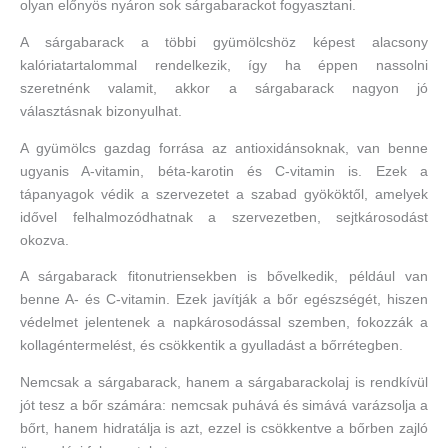
olyan előnyös nyáron sok sárgabarackot fogyasztani.
A sárgabarack a többi gyümölcshöz képest alacsony
kalóriatartalommal rendelkezik, így ha éppen nassolni
szeretnénk valamit, akkor a sárgabarack nagyon jó
választásnak bizonyulhat.
A gyümölcs gazdag forrása az antioxidánsoknak, van benne
ugyanis A-vitamin, béta-karotin és C-vitamin is. Ezek a
tápanyagok védik a szervezetet a szabad gyököktől, amelyek
idővel felhalmozódhatnak a szervezetben, sejtkárosodást
okozva.
A sárgabarack fitonutriensekben is bővelkedik, például van
benne A- és C-vitamin. Ezek javítják a bőr egészségét, hiszen
védelmet jelentenek a napkárosodással szemben, fokozzák a
kollagéntermelést, és csökkentik a gyulladást a bőrrétegben.
Nemcsak a sárgabarack, hanem a sárgabarackolaj is rendkívül
jót tesz a bőr számára: nemcsak puhává és simává varázsolja a
bőrt, hanem hidratálja is azt, ezzel is csökkentve a bőrben zajló