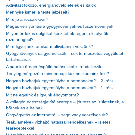
Aktivitást fokozó, energianövelő ételek és italok
Mennyire ismeri a teste jelzéseit?
Mire jó a rózsalekvár?
Magas vérnyomásra gyógynövények és fűszernövények
Milyen érdekes dolgokat készítettek régen a királynők
rozmaringból?
Mire figyeljünk, amikor multivitamint veszünk?
Gyógynövények és gyümölcsök – sok természetes vegyületet
tartalmaznak
A paprika öregedésgátló hatásokkal is rendelkezik
Tényleg mérgező a mindennapi kozmetikumaink fele?
Hogyan hozhatjuk egyensúlyba a hormonokat? – 2. rész
Hogyan hozhatjuk egyensúlyba a hormonokat? – 1. rész
Mit ne együnk és igyunk éhgyomorra?
A kollagén egészségjavító szerepe – jót tesz az ízületeknek, a
bőrnek és a hajnak
Öngyógyítás az internetről – segít vagy veszélyes út?
Teák, amelyek vízhajtó hatással rendelkeznek – ízletes
teareceptekkel