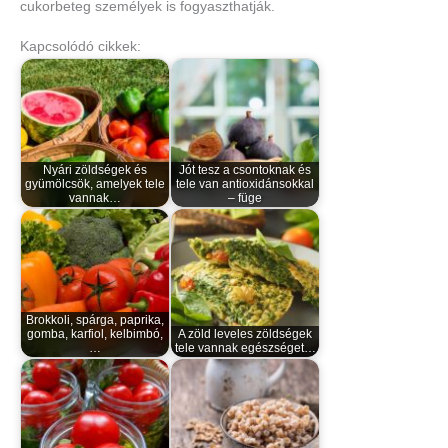
cukorbeteg személyek is fogyaszthatják.
Kapcsolódó cikkek:
Nyári zöldségek és
Jót tesz a csontoknak és
gyümölcsök, amelyek tele
tele van antioxidánsokkal
vannak…
– füge
Brokkoli, spárga, paprika,
gomba, karfiol, kelbimbó,
A zöld leveles zöldségek
…
tele vannak egészséget…