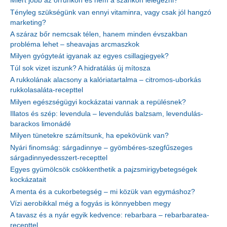
Miért jobb az orrunkon és nem a szánkon lélegezni?
Tényleg szükségünk van ennyi vitaminra, vagy csak jól hangzó
marketing?
A száraz bőr nemcsak télen, hanem minden évszakban
probléma lehet – sheavajas arcmaszkok
Milyen gyógyteát igyanak az egyes csillagjegyek?
Túl sok vizet iszunk? A hidratálás új mítosza
A rukkolának alacsony a kalóriatartalma – citromos-uborkás
rukkolasaláta-recepttel
Milyen egészségügyi kockázatai vannak a repülésnek?
Illatos és szép: levendula – levendulás balzsam, levendulás-
barackos limonádé
Milyen tünetekre számítsunk, ha epekövünk van?
Nyári finomság: sárgadinnye – gyömbéres-szegfűszeges
sárgadinnyedesszert-recepttel
Egyes gyümölcsök csökkenthetik a pajzsmirigybetegségek
kockázatait
A menta és a cukorbetegség – mi közük van egymáshoz?
Vízi aerobikkal még a fogyás is könnyebben megy
A tavasz és a nyár egyik kedvence: rebarbara – rebarbaratea-
recepttel