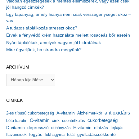
Valóban egészségesek a mentes élelmiszerek, vagy ezek csak
jól hangzó címkék?
Egy tápanyag, amely hiánya nem csak vérszegénységet okoz –
vas
A tudatos táplálkozás stresszt okoz?
Érvek a fényvédő krém használata mellett rosaceás bőr esetén
Nyári táplálékok, amelyek nagyon jól hidratálnak
Mire ügyeljünk, ha strandra megyünk?
ARCHÍVUM
A
r
c
h
CÍMKÉK
í
v
antioxidáns
A-vitamin
2-es típusú cukorbetegség
Alzheimer-kór
u
m
C-vitamin
cukorbetegség
béta-karotin
cink
csontritkulás
depresszió
E-vitamin
D-vitamin
dohányzás
elhízás
fejfájás
gyulladáscsökkentő
flavonoidok
fogyás
fokhagyma
folát