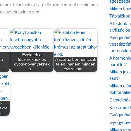
egészséges
snek tekinthető, és a közhiedelemmel ellentétben
Milyen típ
leszterinszintet sem.
Táplálékok
A testünk n
civilizáci
Gyógynövén
vesetisztít
méregtelen
Ezeknek a
A hormonhá
 a
fűszereknek és
A száraz bőr nemcsak
borul fel?
gyógynövényeknek
télen, hanem minden
…
a…
évszakban…
Milyen jel
zsírt?
Milyen elő
doktorhalak
Divatdiéták
ak
Ki és mire
ekre
ra
Gyógynövén
Gyógynövén
Milyen vit