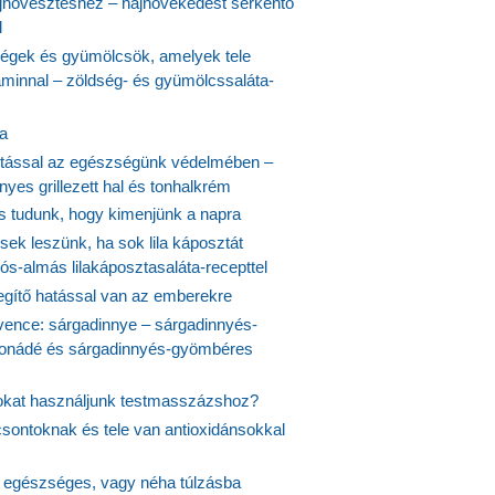
növesztéshez – hajnövekedést serkentő
l
ségek és gyümölcsök, amelyek tele
aminnal – zöldség- és gyümölcssaláta-
ta
tással az egészségünk védelmében –
yes grillezett hal és tonhalkrém
is tudunk, hogy kimenjünk a napra
ek leszünk, ha sok lila káposztát
s-almás lilakáposztasaláta-recepttel
egítő hatással van az emberekre
vence: sárgadinnye – sárgadinnyés-
onádé és sárgadinnyés-gyömbéres
jokat használjunk testmasszázshoz?
csontoknak és tele van antioxidánsokkal
s egészséges, vagy néha túlzásba