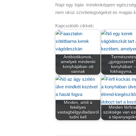
Napi egy tojás mindenképpen egészsége
nem okoz szívbetegségeket és magas ko
Kapcsolódó cikkek:
Antibiotikumok,
Természetes
amelyek mindenki
„gyógyszerek”
konyhájában ott
konyhában –
vannak
fokhagyma,
Minden, amit a
fekélyes
Minden férfin
vastagbélgyulladásról
szüksége van ez
tudni kell
a tápanyagok