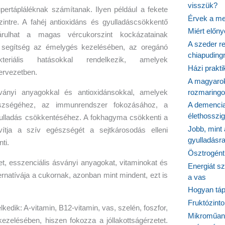
visszük?
ertápláléknak számítanak. Ilyen például a fekete
Érvek a me
intre. A fahéj antioxidáns és gyulladáscsökkentő
Miért előn
árulhat a magas vércukorszint kockázatainak
A szeder re
segítség az émelygés kezelésében, az oregánó
chiapudingr
eriális hatásokkal rendelkezik, amelyek
Házi prakti
ervezetben.
A magyarok
rozmaringo
ányi anyagokkal és antioxidánsokkal, amelyek
szségéhez, az immunrendszer fokozásához, a
A demencia
élethosszig
ulladás csökkentéséhez. A fokhagyma csökkenti a
Jobb, mint
avítja a szív egészségét a sejtkárosodás elleni
gyulladásr
ti.
Ösztrogént
t, esszenciális ásványi anyagokat, vitaminokat és
Energiát sz
ternatívája a cukornak, azonban mint mindent, ezt is
a vas
Hogyan tápl
Fruktózinto
edik: A-vitamin, B12-vitamin, vas, szelén, foszfor,
Mikroműany
 kezelésében, hiszen fokozza a jóllakottságérzetet.