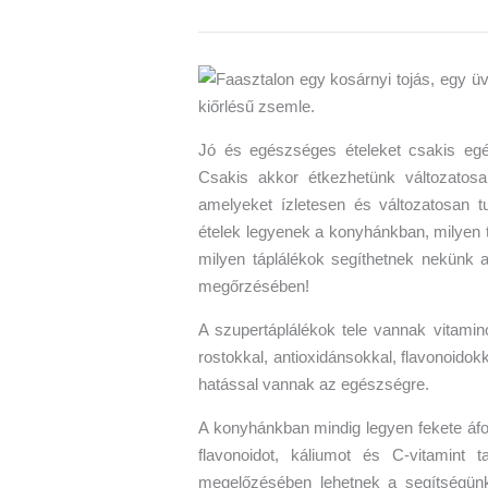
Jó és egészséges ételeket csakis egés
Csakis akkor étkezhetünk változatosa
amelyeket ízletesen és változatosan t
ételek legyenek a konyhánkban, milyen
milyen táplálékok segíthetnek nekün
megőrzésében!
A szupertáplálékok tele vannak vitamin
rostokkal, antioxidánsokkal, flavonoido
hatással vannak az egészségre.
A konyhánkban mindig legyen fekete áfon
flavonoidot, káliumot és C-vitamint
megelőzésében lehetnek a segítségünk