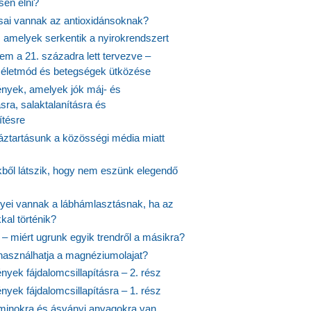
en élni?
usai vannak az antioxidánsoknak?
, amelyek serkentik a nyirokrendszert
em a 21. századra lett tervezve –
ós életmód és betegségek ütközése
yek, amelyek jók máj- és
ásra, salaktalanításra és
ítésre
ztartásunk a közösségi média miatt
ekből látszik, hogy nem eszünk elegendő
nyei vannak a lábhámlasztásnak, ha az
kal történik?
 – miért ugrunk egyik trendről a másikra?
 használhatja a magnéziumolajat?
yek fájdalomcsillapításra – 2. rész
yek fájdalomcsillapításra – 1. rész
aminokra és ásványi anyagokra van