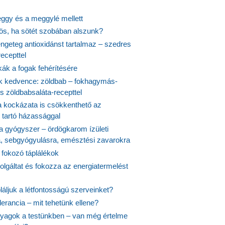
ggy és a meggylé mellett
yös, ha sötét szobában alszunk?
ngeteg antioxidánst tartalmaz – szedres
ecepttel
kák a fogak fehérítésére
 kedvence: zöldbab – fokhagymás-
s zöldbabsaláta-recepttel
 kockázata is csökkenthető az
 tartó házassággal
 a gyógyszer – ördögkarom ízületi
a, sebgyógyulásra, emésztési zavarokra
 fokozó táplálékok
olgáltat és fokozza az energiatermelést
áljuk a létfontosságú szerveinket?
lerancia – mit tehetünk ellene?
agok a testünkben – van még értelme