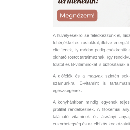
A hüvelyesekről se feledkezzünk el, his
fehérjékkel és rostokkal, illetve energ
eltelítenek, ily módon pedig csökkentik
oldható rostot tartalmaznak, így rendkí
folátot és B-vitaminokat is biztosítanak
A diófélék és a magvak szintén sok-
számunkra. E-vitamint is tartalma
egészségének.
A konyhánkban mindig legyenek teljes
profillal rendelkeznek. A fitokémiai an
található vitaminok és ásványi anya
cukorbetegség és az elhízás kockázatait