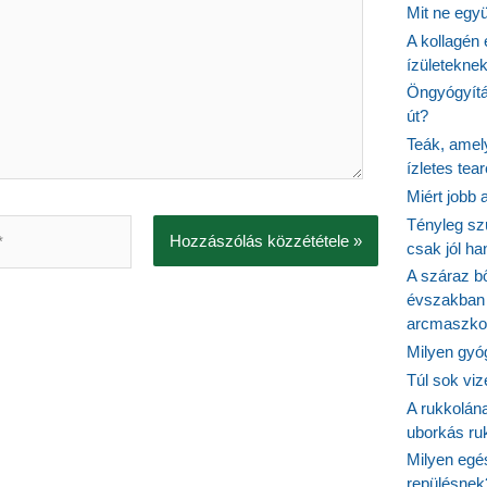
Mit ne egy
A kollagén 
ízületeknek
Öngyógyítás
út?
Teák, amel
ízletes tea
Miért jobb
Tényleg sz
csak jól h
A száraz b
évszakban 
arcmaszko
Milyen gyó
Túl sok viz
A rukkolána
uborkás ruk
Milyen egé
repülésnek