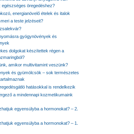
z egészséges öregedéshez?
fokozó, energianövelő ételek és italok
meri a teste jelzéseit?
ózsalekvár?
nyomásra gyógynövények és
ények
kes dolgokat készítettek régen a
rozmaringból?
jünk, amikor multivitamint veszünk?
nyek és gyümölcsök – sok természetes
 tartalmaznak
regedésgátló hatásokkal is rendelkezik
rgező a mindennapi kozmetikumaink
hatjuk egyensúlyba a hormonokat? – 2.
hatjuk egyensúlyba a hormonokat? – 1.