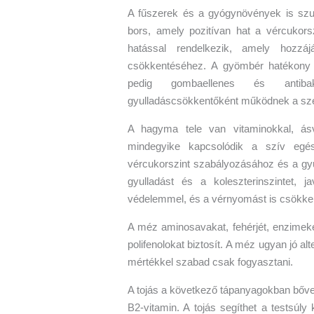
A fűszerek és a gyógynövények is szup
bors, amely pozitívan hat a vércukorsz
hatással rendelkezik, amely hozzáj
csökkentéséhez. A gyömbér hatékony 
pedig gombaellenes és antibakt
gyulladáscsökkentőként működnek a sz
A hagyma tele van vitaminokkal, ásv
mindegyike kapcsolódik a szív egé
vércukorszint szabályozásához és a gy
gyulladást és a koleszterinszintet, j
védelemmel, és a vérnyomást is csökken
A méz aminosavakat, fehérjét, enzimeke
polifenolokat biztosít. A méz ugyan jó al
mértékkel szabad csak fogyasztani.
A tojás a következő tápanyagokban bővelk
B2-vitamin. A tojás segíthet a testsúly