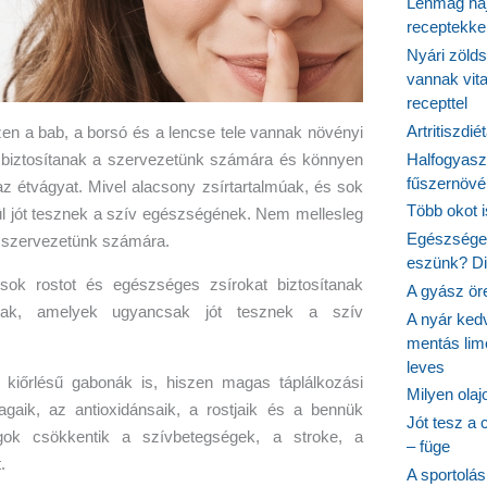
Lenmag haj
receptekke
Nyári zöld
vannak vit
recepttel
Artritiszdié
zen a bab, a borsó és a lencse tele vannak növényi
Halfogyasz
iát biztosítanak a szervezetünk számára és könnyen
fűszernövén
 az étvágyat. Mivel alacsony zsírtartalmúak, és sok
Több okot 
vül jót tesznek a szív egészségének. Nem mellesleg
Egészséges
 a szervezetünk számára.
eszünk? Dió
sok rostot és egészséges zsírokat biztosítanak
A gyász ör
znak, amelyek ugyancsak jót tesznek a szív
A nyár ked
mentás lim
leves
 kiőrlésű gabonák is, hiszen magas táplálkozási
Milyen ola
yagaik, az antioxidánsaik, a rostjaik és a bennük
Jót tesz a 
gok csökkentik a szívbetegségek, a stroke, a
– füge
.
A sportolá