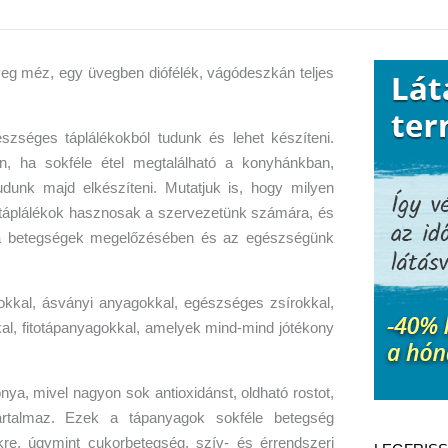
zséges táplálékokból tudunk és lehet készíteni.
n, ha sokféle étel megtalálható a konyhánkban,
udunk majd elkészíteni. Mutatjuk is, hogy milyen
 táplálékok hasznosak a szervezetünk számára, és
k a betegségek megelőzésében és az egészségünk
okkal, ásványi anyagokkal, egészséges zsírokkal,
kkal, fitotápanyagokkal, amelyek mind-mind jótékony
ya, mivel nagyon sok antioxidánst, oldható rostot,
 tartalmaz. Ezek a tápanyagok sokféle betegség
re, úgymint cukorbetegség, szív- és érrendszeri