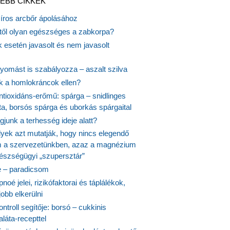
EBB CIKKEK
síros arcbőr ápolásához
itől olyan egészséges a zabkorpa?
 esetén javasolt és nem javasolt
yomást is szabályozza – aszalt szilva
nk a homlokráncok ellen?
ntioxidáns-erőmű: spárga – snidlinges
ta, borsós spárga és uborkás spárgaital
junk a terhesség ideje alatt?
lyek azt mutatják, hogy nincs elegendő
 a szervezetünkben, azaz a magnézium
észségügyi „szupersztár”
 – paradicsom
noé jelei, rizikófaktorai és táplálékok,
obb elkerülni
ontroll segítője: borsó – cukkinis
láta-recepttel