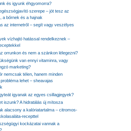
ünk és igyunk éhgyomorra?
egészségjavító szerepe – jót tesz az
, a bőrnek és a hajnak
 az internetről – segít vagy veszélyes
yek vízhajtó hatással rendelkeznek –
receptekkel
 az orrunkon és nem a szánkon lélegezni?
ükségünk van ennyi vitaminra, vagy
angzó marketing?
őr nemcsak télen, hanem minden
probléma lehet – sheavajas
k
gyteát igyanak az egyes csillagjegyek?
et iszunk? A hidratálás új mítosza
k alacsony a kalóriatartalma – citromos-
kolasaláta-recepttel
szségügyi kockázatai vannak a
?