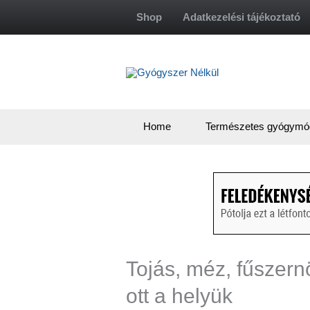
Skip
Shop
Adatkezelési tájékoztató
to
content
Home
Természetes gyógymó
Tojás, méz, fűszer
ott a helyük