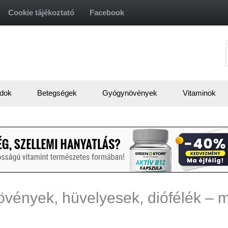
Cookie tájékoztató
Facebook
f
dok
Betegségek
Gyógynövények
Vitaminok
növények, hüvelyesek, diófélék –