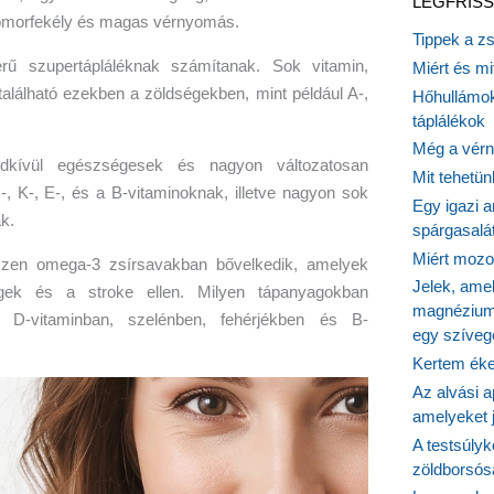
LEGFRISS
yomorfekély és magas vérnyomás.
Tippek a z
rű szupertápláléknak számítanak. Sok vitamin,
Miért és m
alálható ezekben a zöldségekben, mint például A-,
Hőhullámok
táplálékok
Még a vérn
ndkívül egészségesek és nagyon változatosan
Mit tehetü
-, K-, E-, és a B-vitaminoknak, illetve nagyon sok
Egy igazi a
ak.
spárgasalá
Miért mozog
hiszen omega-3 zsírsavakban bővelkedik, amelyek
Jelek, ame
égek és a stroke ellen. Milyen tápanyagokban
magnézium
D-vitaminban, szelénben, fehérjékben és B-
egy szíveg
Kertem éke
Az alvási ap
amelyeket j
A testsúlyk
zöldborsósa