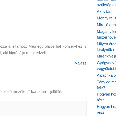
szükség a
Aktivitást 
Mennyire is
Mire jó a r
Magas vér
fűszernöv
Milyen érde
zá a leltárhoz. Még egy olajos hal konzervhez is
királynők 
, aki kipróbálja megkedveli.
Mire figyel
Gyógynövé
Válasz
vegyületet
A paprika ö
Tényleg mé
fele?
ötelező mezőket
*
karakterrel jelöltük
Hogyan hoz
rész
Hogyan hoz
rész