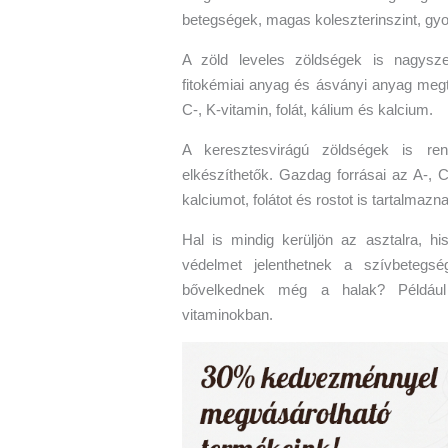
betegségek, magas koleszterinszint, g
A zöld leveles zöldségek is nagysze
fitokémiai anyag és ásványi anyag megt
C-, K-vitamin, folát, kálium és kalcium.
A keresztesvirágú zöldségek is re
elkészíthetők. Gazdag forrásai az A-, C
kalciumot, folátot és rostot is tartalmazn
Hal is mindig kerüljön az asztalra, 
védelmet jelenthetnek a szívbetegs
bővelkednek még a halak? Például 
vitaminokban.