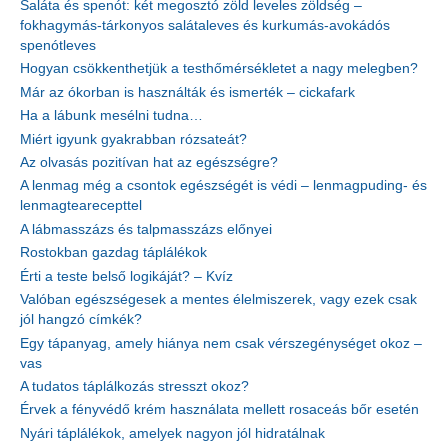
Saláta és spenót: két megosztó zöld leveles zöldség –
fokhagymás-tárkonyos salátaleves és kurkumás-avokádós
spenótleves
Hogyan csökkenthetjük a testhőmérsékletet a nagy melegben?
Már az ókorban is használták és ismerték – cickafark
Ha a lábunk mesélni tudna…
Miért igyunk gyakrabban rózsateát?
Az olvasás pozitívan hat az egészségre?
A lenmag még a csontok egészségét is védi – lenmagpuding- és
lenmagtearecepttel
A lábmasszázs és talpmasszázs előnyei
Rostokban gazdag táplálékok
Érti a teste belső logikáját? – Kvíz
Valóban egészségesek a mentes élelmiszerek, vagy ezek csak
jól hangzó címkék?
Egy tápanyag, amely hiánya nem csak vérszegénységet okoz –
vas
A tudatos táplálkozás stresszt okoz?
Érvek a fényvédő krém használata mellett rosaceás bőr esetén
Nyári táplálékok, amelyek nagyon jól hidratálnak