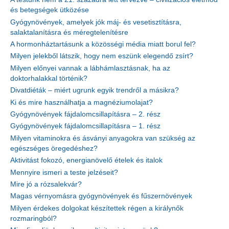
és betegségek ütközése
Gyógynövények, amelyek jók máj- és vesetisztításra,
salaktalanításra és méregtelenítésre
A hormonháztartásunk a közösségi média miatt borul fel?
Milyen jelekből látszik, hogy nem eszünk elegendő zsírt?
Milyen előnyei vannak a lábhámlasztásnak, ha az
doktorhalakkal történik?
Divatdiéták – miért ugrunk egyik trendről a másikra?
Ki és mire használhatja a magnéziumolajat?
Gyógynövények fájdalomcsillapításra – 2. rész
Gyógynövények fájdalomcsillapításra – 1. rész
Milyen vitaminokra és ásványi anyagokra van szükség az
egészséges öregedéshez?
Aktivitást fokozó, energianövelő ételek és italok
Mennyire ismeri a teste jelzéseit?
Mire jó a rózsalekvár?
Magas vérnyomásra gyógynövények és fűszernövények
Milyen érdekes dolgokat készítettek régen a királynők
rozmaringból?