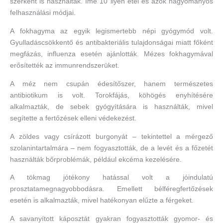
szerként is használtak. Íme 10 ilyen étel és azok hagyományos
felhasználási módjai.
A fokhagyma az egyik legismertebb népi gyógymód volt.
Gyulladáscsökkentő és antibakteriális tulajdonságai miatt főként
megfázás, influenza esetén ajánlották. Mézes fokhagymával
erősítették az immunrendszerüket.
A méz nem csupán édesítőszer, hanem természetes
antibiotikum is volt. Torokfájás, köhögés enyhítésére
alkalmazták, de sebek gyógyítására is használták, mivel
segítette a fertőzések elleni védekezést.
A zöldes vagy csírázott burgonyát – tekintettel a mérgező
szolanintartalmára – nem fogyasztották, de a levét és a főzetét
használták bőrproblémák, például ekcéma kezelésére.
A tökmag jótékony hatással volt a jóindulatú
prosztatamegnagyobbodásra. Emellett bélféregfertőzések
esetén is alkalmazták, mivel hatékonyan elűzte a férgeket.
A savanyított káposztát gyakran fogyasztották gyomor- és