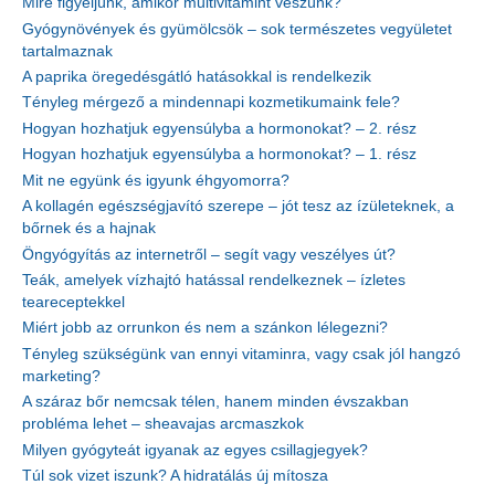
Mire figyeljünk, amikor multivitamint veszünk?
Gyógynövények és gyümölcsök – sok természetes vegyületet
tartalmaznak
A paprika öregedésgátló hatásokkal is rendelkezik
Tényleg mérgező a mindennapi kozmetikumaink fele?
Hogyan hozhatjuk egyensúlyba a hormonokat? – 2. rész
Hogyan hozhatjuk egyensúlyba a hormonokat? – 1. rész
Mit ne együnk és igyunk éhgyomorra?
A kollagén egészségjavító szerepe – jót tesz az ízületeknek, a
bőrnek és a hajnak
Öngyógyítás az internetről – segít vagy veszélyes út?
Teák, amelyek vízhajtó hatással rendelkeznek – ízletes
teareceptekkel
Miért jobb az orrunkon és nem a szánkon lélegezni?
Tényleg szükségünk van ennyi vitaminra, vagy csak jól hangzó
marketing?
A száraz bőr nemcsak télen, hanem minden évszakban
probléma lehet – sheavajas arcmaszkok
Milyen gyógyteát igyanak az egyes csillagjegyek?
Túl sok vizet iszunk? A hidratálás új mítosza