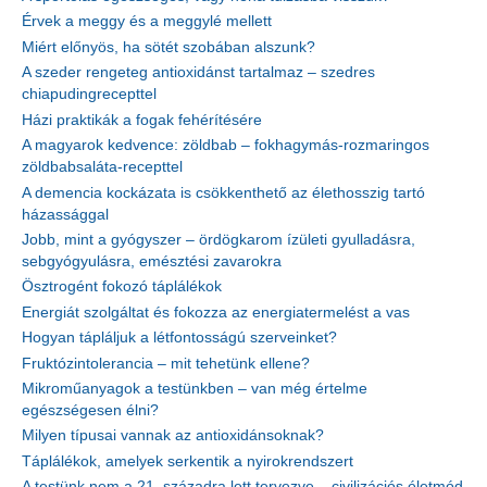
Érvek a meggy és a meggylé mellett
Miért előnyös, ha sötét szobában alszunk?
A szeder rengeteg antioxidánst tartalmaz – szedres
chiapudingrecepttel
Házi praktikák a fogak fehérítésére
A magyarok kedvence: zöldbab – fokhagymás-rozmaringos
zöldbabsaláta-recepttel
A demencia kockázata is csökkenthető az élethosszig tartó
házassággal
Jobb, mint a gyógyszer – ördögkarom ízületi gyulladásra,
sebgyógyulásra, emésztési zavarokra
Ösztrogént fokozó táplálékok
Energiát szolgáltat és fokozza az energiatermelést a vas
Hogyan tápláljuk a létfontosságú szerveinket?
Fruktózintolerancia – mit tehetünk ellene?
Mikroműanyagok a testünkben – van még értelme
egészségesen élni?
Milyen típusai vannak az antioxidánsoknak?
Táplálékok, amelyek serkentik a nyirokrendszert
A testünk nem a 21. századra lett tervezve – civilizációs életmód