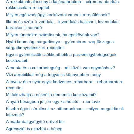
A rukkolának alacsony a kalóriatartalma – citromos-uborkás
rukkolasaláta-recepttel
Milyen egészségügyi kockázatai vannak a repülésnek?
Illatos és szép: levendula – levendulás balzsam, levendulás-
barackos limonádé
Milyen tünetekre számítsunk, ha epekövünk van?
Nyári finomság: sárgadinnye – gyömbéres-szegfűszeges
sárgadinnyedesszert-recepttel
Egyes gyümölcsök csökkenthetik a pajzsmirigybetegségek
kockázatait
A menta és a cukorbetegség – mi közük van egymáshoz?
Vízi aerobikkal még a fogyás is könnyebben megy
A tavasz és a nyár egyik kedvence: rebarbara – rebarbaratea-
recepttel
Mi fokozhatja a nőknél a demencia kockázatait?
A nyári hőségben jól jön egy kis hűsítő – mentavíz
Kisebb égési sérülések az otthonunkban – milyen megoldások
léteznek?
A madárdal gyógyító erővel bír
Agressziót is okozhat a hőség