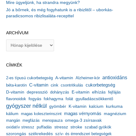
Mire ügyeljünk, ha strandra megyünk?
Jó a bőrnek, és még fogyhatunk is a ribizlitől – uborkás-
paradicsomos ribizlisaláta-recepttel
ARCHÍVUM
A
r
c
h
CÍMKÉK
í
v
antioxidáns
A-vitamin
2-es típusú cukorbetegség
Alzheimer-kór
u
m
C-vitamin
cukorbetegség
béta-karotin
cink
csontritkulás
depresszió
E-vitamin
D-vitamin
dohányzás
elhízás
fejfájás
gyulladáscsökkentő
flavonoidok
fogyás
fokhagyma
folát
gyógyszer nélkül
kalcium
gyömbér
K-vitamin
kurkuma
kálium
magas vérnyomás
magnézium
magas koleszterinszint
mangán
megfázás
menopauza
omega-3 zsírsavak
stressz
stroke
oxidatív stressz
puffadás
szabad gyökök
szorongás
székrekedés
szív- és érrendszeri betegségek