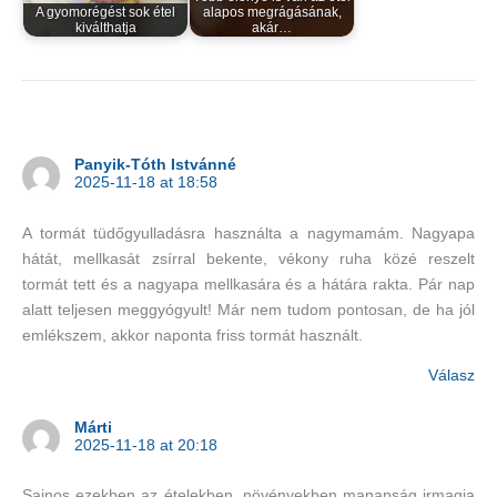
A gyomorégést sok étel
alapos megrágásának,
kiválthatja
akár…
Panyik-Tóth Istvánné
2025-11-18 at 18:58
A tormát tüdőgyulladásra használta a nagymamám. Nagyapa
hátát, mellkasát zsírral bekente, vékony ruha közé reszelt
tormát tett és a nagyapa mellkasára és a hátára rakta. Pár nap
alatt teljesen meggyógyult! Már nem tudom pontosan, de ha jól
emlékszem, akkor naponta friss tormát használt.
Válasz
Márti
2025-11-18 at 20:18
Sajnos ezekben az ételekben, növényekben manapság irmagja