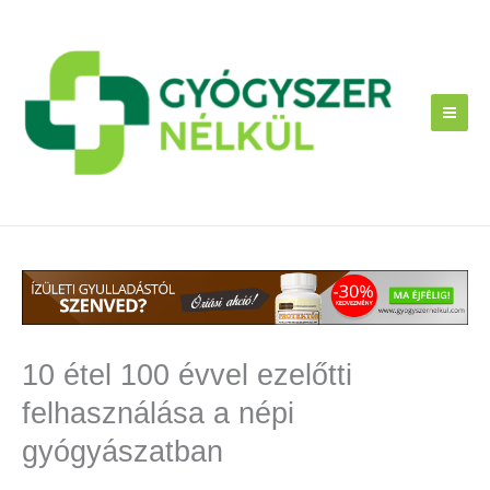
Skip
to
content
10 étel 100 évvel ezelőtti
felhasználása a népi
gyógyászatban