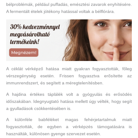
bélproblémák, például puffadás, emésztési zavarok enyhítésére.
A fermentált ételek jótékony hatással voltak a bélflórára.
A céklát vérképző hatása miatt gyakran fogyasztották, főleg
vérszegénység esetén. Frissen fogyasztva erősítette az
immunrendszert, és segített a méregtelenítésben.
A hajdina értékes táplálék volt a gyógyulás és erősödés
időszakában. Idegnyugtató hatása mellett úgy vélték, hogy segít
a gyulladások csökkentésében is.
A különféle babféléket magas fehérjetartalmuk miatt
fogyasztották, de egyben a vérképzés támogatására is
használták, különösen gyenge szervezet esetén.