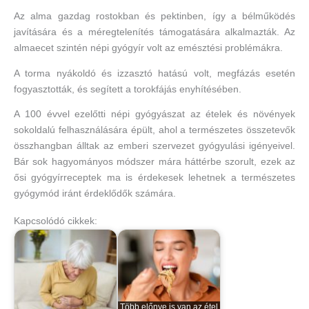
Az alma gazdag rostokban és pektinben, így a bélműködés
javítására és a méregtelenítés támogatására alkalmazták. Az
almaecet szintén népi gyógyír volt az emésztési problémákra.
A torma nyákoldó és izzasztó hatású volt, megfázás esetén
fogyasztották, és segített a torokfájás enyhítésében.
A 100 évvel ezelőtti népi gyógyászat az ételek és növények
sokoldalú felhasználására épült, ahol a természetes összetevők
összhangban álltak az emberi szervezet gyógyulási igényeivel.
Bár sok hagyományos módszer mára háttérbe szorult, ezek az
ősi gyógyírreceptek ma is érdekesek lehetnek a természetes
gyógymód iránt érdeklődők számára.
Kapcsolódó cikkek:
Több előnye is van az étel