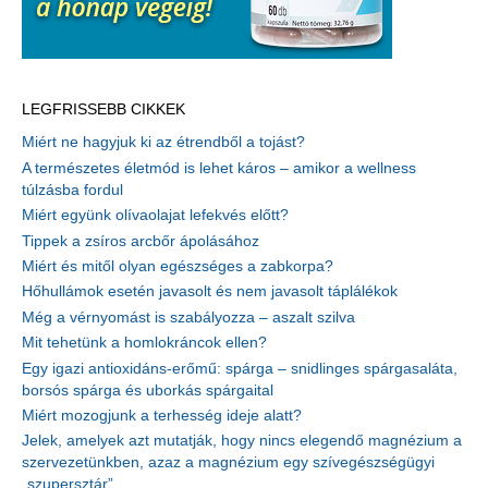
LEGFRISSEBB CIKKEK
Miért ne hagyjuk ki az étrendből a tojást?
A természetes életmód is lehet káros – amikor a wellness
túlzásba fordul
Miért együnk olívaolajat lefekvés előtt?
Tippek a zsíros arcbőr ápolásához
Miért és mitől olyan egészséges a zabkorpa?
Hőhullámok esetén javasolt és nem javasolt táplálékok
Még a vérnyomást is szabályozza – aszalt szilva
Mit tehetünk a homlokráncok ellen?
Egy igazi antioxidáns-erőmű: spárga – snidlinges spárgasaláta,
borsós spárga és uborkás spárgaital
Miért mozogjunk a terhesség ideje alatt?
Jelek, amelyek azt mutatják, hogy nincs elegendő magnézium a
szervezetünkben, azaz a magnézium egy szívegészségügyi
„szupersztár”