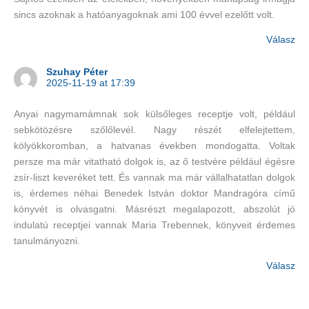
sincs azoknak a hatóanyagoknak ami 100 évvel ezelőtt volt.
Válasz
Szuhay Péter
2025-11-19 at 17:39
Anyai nagymamámnak sok külsőleges receptje volt, például
sebkötözésre szőlőlevél. Nagy részét elfelejtettem,
kölyökkoromban, a hatvanas években mondogatta. Voltak
persze ma már vitatható dolgok is, az ő testvére például égésre
zsír-liszt keveréket tett. És vannak ma már vállalhatatlan dolgok
is, érdemes néhai Benedek István doktor Mandragóra című
könyvét is olvasgatni. Másrészt megalapozott, abszolút jó
indulatú receptjei vannak Maria Trebennek, könyveit érdemes
tanulmányozni.
Válasz