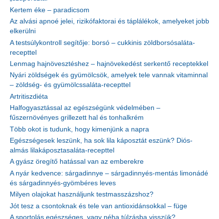
Kertem éke – paradicsom
Az alvási apnoé jelei, rizikófaktorai és táplálékok, amelyeket jobb
elkerülni
A testsúlykontroll segítője: borsó – cukkinis zöldborsósaláta-
recepttel
Lenmag hajnövesztéshez – hajnövekedést serkentő receptekkel
Nyári zöldségek és gyümölcsök, amelyek tele vannak vitaminnal
– zöldség- és gyümölcssaláta-recepttel
Artritiszdiéta
Halfogyasztással az egészségünk védelmében –
fűszernövényes grillezett hal és tonhalkrém
Több okot is tudunk, hogy kimenjünk a napra
Egészségesek leszünk, ha sok lila káposztát eszünk? Diós-
almás lilakáposztasaláta-recepttel
A gyász öregítő hatással van az emberekre
A nyár kedvence: sárgadinnye – sárgadinnyés-mentás limonádé
és sárgadinnyés-gyömbéres leves
Milyen olajokat használjunk testmasszázshoz?
Jót tesz a csontoknak és tele van antioxidánsokkal – füge
A sportolás egészséges, vagy néha túlzásba visszük?