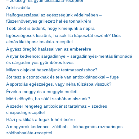
– zöldség- és gyümölcssaláta-recepttel
Artritiszdiéta
Halfogyasztással az egészségünk védelmében –
fűszernövényes grillezett hal és tonhalkrém
Több okot is tudunk, hogy kimenjünk a napra
Egészségesek leszünk, ha sok lila káposztát eszünk? Diós-
almás lilakáposztasaláta-recepttel
A gyász öregítő hatással van az emberekre
A nyár kedvence: sárgadinnye – sárgadinnyés-mentás limonádé
és sárgadinnyés-gyömbéres leves
Milyen olajokat használjunk testmasszázshoz?
Jót tesz a csontoknak és tele van antioxidánsokkal – füge
A sportolás egészséges, vagy néha túlzásba visszük?
Érvek a meggy és a meggylé mellett
Miért előnyös, ha sötét szobában alszunk?
A szeder rengeteg antioxidánst tartalmaz – szedres
chiapudingrecepttel
Házi praktikák a fogak fehérítésére
A magyarok kedvence: zöldbab – fokhagymás-rozmaringos
zöldbabsaláta-recepttel