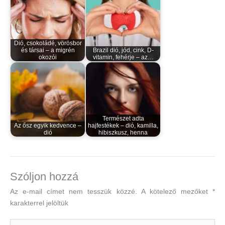
Dió, csokoládé, vörösbor
és társai – a migrén
Brazil dió, jód, cink, D-
okozói
vitamin, fehérje – az…
Természet adta
Az ősz egyik kedvence –
hajfestékek – dió, kamilla,
dió
hibiszkusz, henna
Szóljon hozzá
Az e-mail címet nem tesszük közzé.
A kötelező mezőket
*
karakterrel jelöltük
Ide