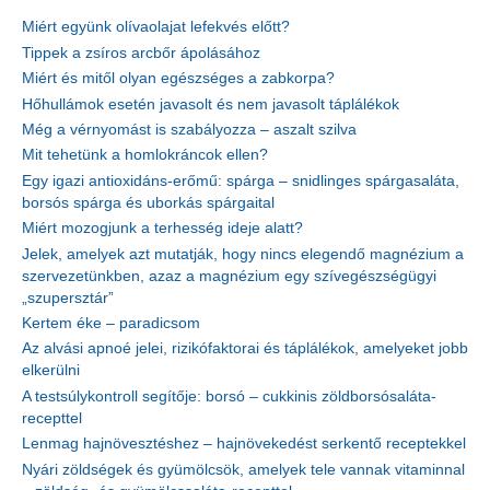
Miért együnk olívaolajat lefekvés előtt?
Tippek a zsíros arcbőr ápolásához
Miért és mitől olyan egészséges a zabkorpa?
Hőhullámok esetén javasolt és nem javasolt táplálékok
Még a vérnyomást is szabályozza – aszalt szilva
Mit tehetünk a homlokráncok ellen?
Egy igazi antioxidáns-erőmű: spárga – snidlinges spárgasaláta,
borsós spárga és uborkás spárgaital
Miért mozogjunk a terhesség ideje alatt?
Jelek, amelyek azt mutatják, hogy nincs elegendő magnézium a
szervezetünkben, azaz a magnézium egy szívegészségügyi
„szupersztár”
Kertem éke – paradicsom
Az alvási apnoé jelei, rizikófaktorai és táplálékok, amelyeket jobb
elkerülni
A testsúlykontroll segítője: borsó – cukkinis zöldborsósaláta-
recepttel
Lenmag hajnövesztéshez – hajnövekedést serkentő receptekkel
Nyári zöldségek és gyümölcsök, amelyek tele vannak vitaminnal