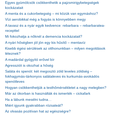
Egyes gyümölcsök csökkenthetik a pajzsmirigybetegségek
kockázatait
A menta és a cukorbetegség – mi közük van egymáshoz?
Vízi aerobikkal még a fogyás is könnyebben megy
A tavasz és a nyár egyik kedvence: rebarbara – rebarbaratea-
recepttel
Mi fokozhatja a nőknél a demencia kockázatait?
A nyári hőségben jól jön egy kis hűsítő – mentavíz
Kisebb égési sérülések az otthonunkban – milyen megoldások
léteznek?
A madárdal gyógyító erővel bír
Agressziót is okozhat a hőség
Saláta és spenót: két megosztó zöld leveles zöldség –
fokhagymás-tárkonyos salátaleves és kurkumás-avokádós
spenótleves
Hogyan csökkenthetjük a testhőmérsékletet a nagy melegben?
Már az ókorban is használták és ismerték – cickafark
Ha a lábunk mesélni tudna…
Miért igyunk gyakrabban rózsateát?
Az olvasás pozitívan hat az egészségre?