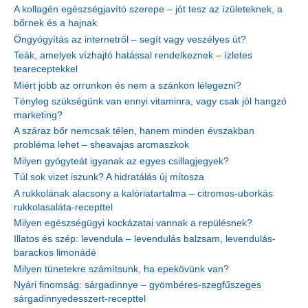
A kollagén egészségjavító szerepe – jót tesz az ízületeknek, a
bőrnek és a hajnak
Öngyógyítás az internetről – segít vagy veszélyes út?
Teák, amelyek vízhajtó hatással rendelkeznek – ízletes
teareceptekkel
Miért jobb az orrunkon és nem a szánkon lélegezni?
Tényleg szükségünk van ennyi vitaminra, vagy csak jól hangzó
marketing?
A száraz bőr nemcsak télen, hanem minden évszakban
probléma lehet – sheavajas arcmaszkok
Milyen gyógyteát igyanak az egyes csillagjegyek?
Túl sok vizet iszunk? A hidratálás új mítosza
A rukkolának alacsony a kalóriatartalma – citromos-uborkás
rukkolasaláta-recepttel
Milyen egészségügyi kockázatai vannak a repülésnek?
Illatos és szép: levendula – levendulás balzsam, levendulás-
barackos limonádé
Milyen tünetekre számítsunk, ha epekövünk van?
Nyári finomság: sárgadinnye – gyömbéres-szegfűszeges
sárgadinnyedesszert-recepttel