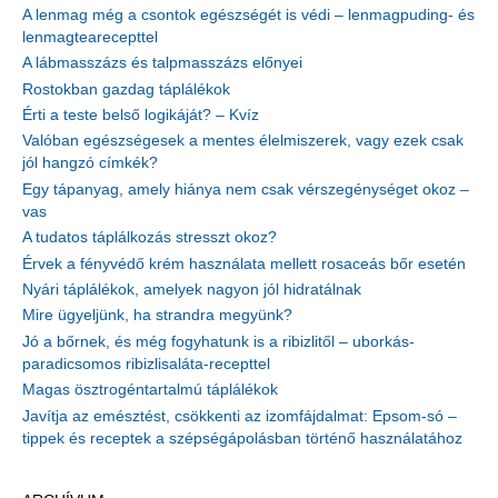
A lenmag még a csontok egészségét is védi – lenmagpuding- és
lenmagtearecepttel
A lábmasszázs és talpmasszázs előnyei
Rostokban gazdag táplálékok
Érti a teste belső logikáját? – Kvíz
Valóban egészségesek a mentes élelmiszerek, vagy ezek csak
jól hangzó címkék?
Egy tápanyag, amely hiánya nem csak vérszegénységet okoz –
vas
A tudatos táplálkozás stresszt okoz?
Érvek a fényvédő krém használata mellett rosaceás bőr esetén
Nyári táplálékok, amelyek nagyon jól hidratálnak
Mire ügyeljünk, ha strandra megyünk?
Jó a bőrnek, és még fogyhatunk is a ribizlitől – uborkás-
paradicsomos ribizlisaláta-recepttel
Magas ösztrogéntartalmú táplálékok
Javítja az emésztést, csökkenti az izomfájdalmat: Epsom-só –
tippek és receptek a szépségápolásban történő használatához