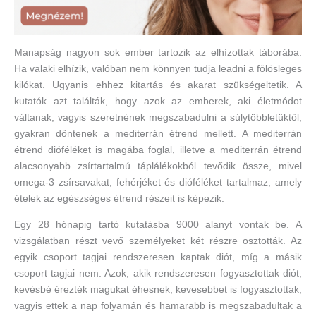
Manapság nagyon sok ember tartozik az elhízottak táborába.
Ha valaki elhízik, valóban nem könnyen tudja leadni a fölösleges
kilókat. Ugyanis ehhez kitartás és akarat szükségeltetik. A
kutatók azt találták, hogy azok az emberek, aki életmódot
váltanak, vagyis szeretnének megszabadulni a súlytöbbletüktől,
gyakran döntenek a mediterrán étrend mellett. A mediterrán
étrend dióféléket is magába foglal, illetve a mediterrán étrend
alacsonyabb zsírtartalmú táplálékokból tevődik össze, mivel
omega-3 zsírsavakat, fehérjéket és dióféléket tartalmaz, amely
ételek az egészséges étrend részeit is képezik.
Egy 28 hónapig tartó kutatásba 9000 alanyt vontak be. A
vizsgálatban részt vevő személyeket két részre osztották. Az
egyik csoport tagjai rendszeresen kaptak diót, míg a másik
csoport tagjai nem. Azok, akik rendszeresen fogyasztottak diót,
kevésbé érezték magukat éhesnek, kevesebbet is fogyasztottak,
vagyis ettek a nap folyamán és hamarabb is megszabadultak a