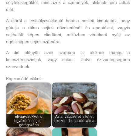
súlyfeleslegüktől, mint azok a személyek, akiknek nem adtak
diót.
A dióról a testsúlycsökkentő hatása mellett kimutatták, hogy
gátolja a rákos sejtek növekedését és apoptózist, vagyis
sejthalált képes elindítani, miközben védelmet nyújt az
egészséges sejtek számára.
A dió előnyös azok számára is, akiknek magas a
koleszterinszintjük, vagy cukor-, illetve szívbetegségben
szenvednek.
Kapcsolódó cikkek:
Étvágycsökkentő,
Az anyagcserét is lehet
fogyókúrát segítő –
fokozni – brazil dió, alma,
görögszéna
…