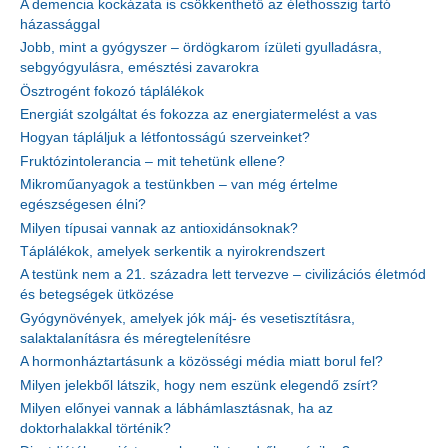
A demencia kockázata is csökkenthető az élethosszig tartó
házassággal
Jobb, mint a gyógyszer – ördögkarom ízületi gyulladásra,
sebgyógyulásra, emésztési zavarokra
Ösztrogént fokozó táplálékok
Energiát szolgáltat és fokozza az energiatermelést a vas
Hogyan tápláljuk a létfontosságú szerveinket?
Fruktózintolerancia – mit tehetünk ellene?
Mikroműanyagok a testünkben – van még értelme
egészségesen élni?
Milyen típusai vannak az antioxidánsoknak?
Táplálékok, amelyek serkentik a nyirokrendszert
A testünk nem a 21. századra lett tervezve – civilizációs életmód
és betegségek ütközése
Gyógynövények, amelyek jók máj- és vesetisztításra,
salaktalanításra és méregtelenítésre
A hormonháztartásunk a közösségi média miatt borul fel?
Milyen jelekből látszik, hogy nem eszünk elegendő zsírt?
Milyen előnyei vannak a lábhámlasztásnak, ha az
doktorhalakkal történik?