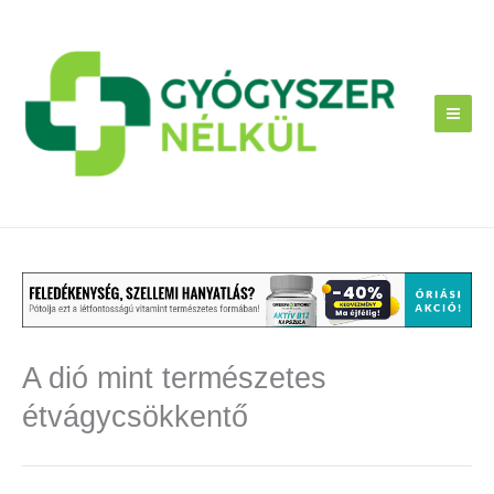
Skip
to
content
A dió mint természetes
étvágycsökkentő