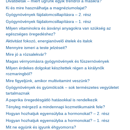
Divatdiéták – miért ugrunk egyik trendről a másikra?
Ki és mire használhatja a magnéziumolajat?
Gyógynövények fájdalomcsillapításra – 2. rész
Gyógynövények fájdalomcsillapításra – 1. rész
Milyen vitaminokra és ásványi anyagokra van szükség az
egészséges öregedéshez?
Aktivitást fokozó, energianövelő ételek és italok
Mennyire ismeri a teste jelzéseit?
Mire jó a rózsalekvár?
Magas vérnyomásra gyógynövények és fűszernövények
Milyen érdekes dolgokat készítettek régen a királynők
rozmaringból?
Mire figyeljünk, amikor multivitamint veszünk?
Gyógynövények és gyümölcsök – sok természetes vegyületet
tartalmaznak
A paprika öregedésgátló hatásokkal is rendelkezik
Tényleg mérgező a mindennapi kozmetikumaink fele?
Hogyan hozhatjuk egyensúlyba a hormonokat? – 2. rész
Hogyan hozhatjuk egyensúlyba a hormonokat? – 1. rész
Mit ne együnk és igyunk éhgyomorra?