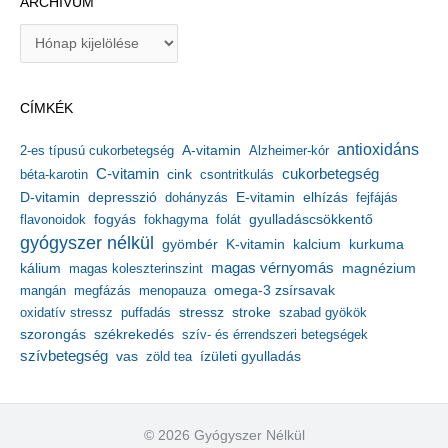
ARCHÍVUM
A
r
c
h
CÍMKÉK
í
v
antioxidáns
A-vitamin
2-es típusú cukorbetegség
Alzheimer-kór
u
m
C-vitamin
cukorbetegség
béta-karotin
cink
csontritkulás
depresszió
E-vitamin
D-vitamin
dohányzás
elhízás
fejfájás
gyulladáscsökkentő
flavonoidok
fogyás
fokhagyma
folát
gyógyszer nélkül
kalcium
gyömbér
K-vitamin
kurkuma
kálium
magas vérnyomás
magnézium
magas koleszterinszint
mangán
megfázás
menopauza
omega-3 zsírsavak
stressz
stroke
oxidatív stressz
puffadás
szabad gyökök
szorongás
székrekedés
szív- és érrendszeri betegségek
szívbetegség
ízületi gyulladás
vas
zöld tea
© 2026 Gyógyszer Nélkül