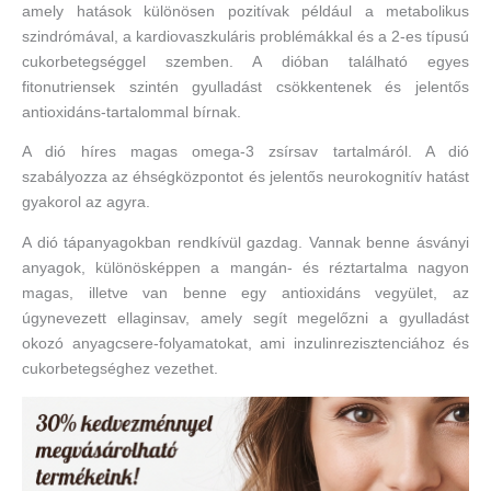
amely hatások különösen pozitívak például a metabolikus
szindrómával, a kardiovaszkuláris problémákkal és a 2-es típusú
cukorbetegséggel szemben. A dióban található egyes
fitonutriensek szintén gyulladást csökkentenek és jelentős
antioxidáns-tartalommal bírnak.
A dió híres magas omega-3 zsírsav tartalmáról. A dió
szabályozza az éhségközpontot és jelentős neurokognitív hatást
gyakorol az agyra.
A dió tápanyagokban rendkívül gazdag. Vannak benne ásványi
anyagok, különösképpen a mangán- és réztartalma nagyon
magas, illetve van benne egy antioxidáns vegyület, az
úgynevezett ellaginsav, amely segít megelőzni a gyulladást
okozó anyagcsere-folyamatokat, ami inzulinrezisztenciához és
cukorbetegséghez vezethet.