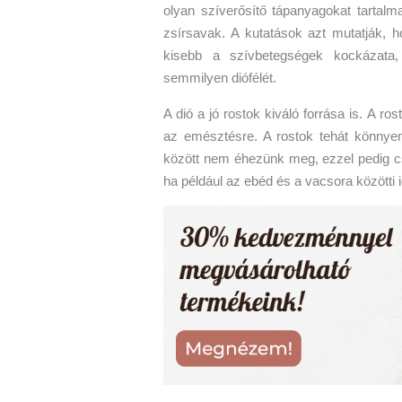
olyan szíverősítő tápanyagokat tartalm
zsírsavak. A kutatások azt mutatják, 
kisebb a szívbetegségek kockázata
semmilyen diófélét.
A dió a jó rostok kiváló forrása is. A r
az emésztésre. A rostok tehát könnyen e
között nem éhezünk meg, ezzel pedig cs
ha például az ebéd és a vacsora között