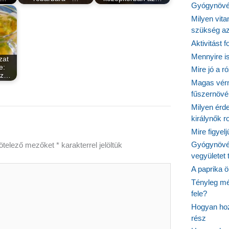
Gyógynövén
Milyen vit
szükség a
Aktivitást 
Mennyire is
zat
e:
Mire jó a r
sz…
Magas vér
fűszernöv
Milyen érde
királynők 
Mire figyel
Gyógynövé
ötelező mezőket
*
karakterrel jelöltük
vegyületet
A paprika ö
Tényleg mé
fele?
Hogyan hoz
rész