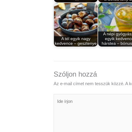
A népi gyógyás
A tél egyik nagy
egyik kedvenc
kedvence – gesztenye
hárstea – bónu
Szóljon hozzá
Az e-mail címet nem tesszük közzé.
A k
Ide
írjon