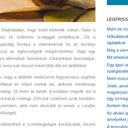
LEGFRISS
Miért és m
Vitathatatlan, hogy miért kedvelik sokan. Talán a
Hőhullámok
tes és kellemes ízvilággal rendelkezik. De a
táplálékok
 gazdag forrása a vitaminoknak és az ásványi
Még a vérn
hozzá az egészségünk megőrzéséhez. Napi egy
Mit tehetü
ra elkerülnek bennünket. Cikkünkben bemutatjuk,
Egy igazi a
nemcsak ősszel minél több diót és dióféléket.
spárgasalá
, hogy a diófélék rendszeres fogyasztása segíthet
Miért mozog
érfiakat és nőket vontak be, akiknek mindennap
Jelek, ame
mintegy 10 éven át tartott. A kutatást végzők azt a
magnézium
egy szíveg
i kockázat mintegy 23%-kal csökkent azok körében,
l szemben, akik nem élvezték ki ennek a csodás
Kertem éke
tőségeit.
Az alvási ap
amelyeket j
sökkentheti a szívbetegségek kockázatait, hiszen
A testsúlyk