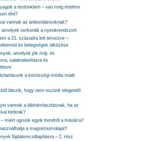
agok a testünkben – van még értelme
en élni?
usai vannak az antioxidánsoknak?
, amelyek serkentik a nyirokrendszert
em a 21. századra lett tervezve –
ós életmód és betegségek ütközése
yek, amelyek jók máj- és
ásra, salaktalanításra és
ítésre
ztartásunk a közösségi média miatt
ekből látszik, hogy nem eszünk elegendő
nyei vannak a lábhámlasztásnak, ha az
kal történik?
 – miért ugrunk egyik trendről a másikra?
 használhatja a magnéziumolajat?
yek fájdalomcsillapításra – 2. rész