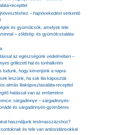
láta-recepttel
növesztéshez – hajnövekedést serkentő
l
ségek és gyümölcsök, amelyek tele
aminnal – zöldség- és gyümölcssaláta-
ta
tással az egészségünk védelmében –
yes grillezett hal és tonhalkrém
is tudunk, hogy kimenjünk a napra
ek leszünk, ha sok lila káposztát
s-almás lilakáposztasaláta-recepttel
egítő hatással van az emberekre
vence: sárgadinnye – sárgadinnyés-
onádé és sárgadinnyés-gyömbéres
jokat használjunk testmasszázshoz?
csontoknak és tele van antioxidánsokkal