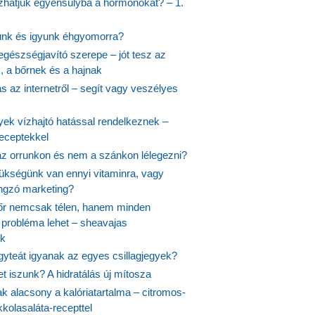
hatjuk egyensúlyba a hormonokat? – 1.
ünk és igyunk éhgyomorra?
egészségjavító szerepe – jót tesz az
, a bőrnek és a hajnak
 az internetről – segít vagy veszélyes
yek vízhajtó hatással rendelkeznek –
receptekkel
 az orrunkon és nem a szánkon lélegezni?
ükségünk van ennyi vitaminra, vagy
angzó marketing?
őr nemcsak télen, hanem minden
probléma lehet – sheavajas
k
gyteát igyanak az egyes csillagjegyek?
et iszunk? A hidratálás új mítosza
k alacsony a kalóriatartalma – citromos-
kolasaláta-recepttel