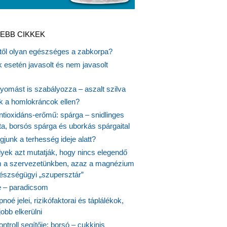
EBB CIKKEK
itől olyan egészséges a zabkorpa?
 esetén javasolt és nem javasolt
yomást is szabályozza – aszalt szilva
nk a homlokráncok ellen?
ntioxidáns-erőmű: spárga – snidlinges
ta, borsós spárga és uborkás spárgaital
junk a terhesség ideje alatt?
lyek azt mutatják, hogy nincs elegendő
 a szervezetünkben, azaz a magnézium
észségügyi „szupersztár”
 – paradicsom
noé jelei, rizikófaktorai és táplálékok,
obb elkerülni
ontroll segítője: borsó – cukkinis