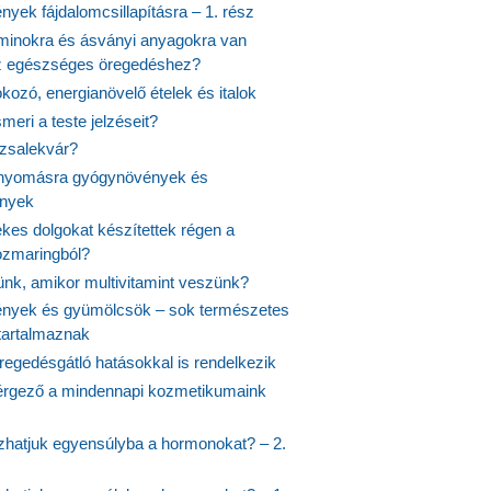
yek fájdalomcsillapításra – 1. rész
aminokra és ásványi anyagokra van
z egészséges öregedéshez?
fokozó, energianövelő ételek és italok
meri a teste jelzéseit?
ózsalekvár?
nyomásra gyógynövények és
ények
kes dolgokat készítettek régen a
rozmaringból?
jünk, amikor multivitamint veszünk?
nyek és gyümölcsök – sok természetes
 tartalmaznak
regedésgátló hatásokkal is rendelkezik
rgező a mindennapi kozmetikumaink
hatjuk egyensúlyba a hormonokat? – 2.