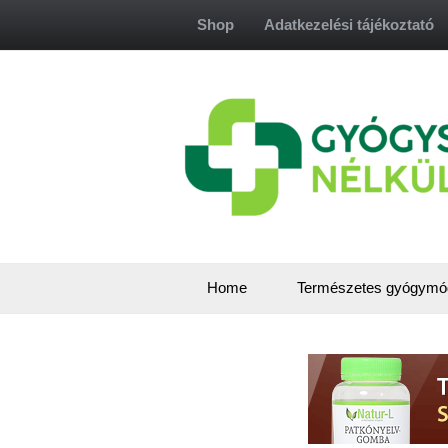
Skip
Shop
Adatkezelési tájékoztató
to
content
Home
Természetes gyógymó