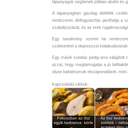
tápanyagok segítenek jobban aludni és g
A tápanyagban gazdag diófélék csökke
rendszeres diófogyasztás javíthatja a s
szabályozását, és az erek rugalmasságát 
Egy tanulmány szerint ha rendszere
csökkenhet a depresszió kialakulásának
Egy másik kutatás pedig arra világított 
azzal, hogy megtámogatja a jó bélbakt
olyan baktériumok elszaporodásét, mint a
Kapcsolódó cikkek:
Fókuszban az ősz
Az ősz kedven
egyik kedvence: körte
sütőtök – néhá
–…
érdekes tény 