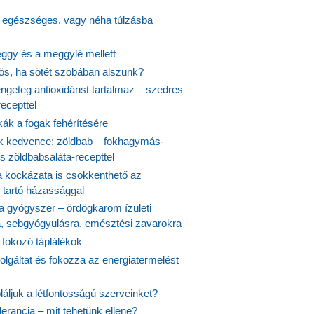
s egészséges, vagy néha túlzásba
ggy és a meggylé mellett
yös, ha sötét szobában alszunk?
ngeteg antioxidánst tartalmaz – szedres
ecepttel
kák a fogak fehérítésére
 kedvence: zöldbab – fokhagymás-
s zöldbabsaláta-recepttel
 kockázata is csökkenthető az
 tartó házassággal
 a gyógyszer – ördögkarom ízületi
a, sebgyógyulásra, emésztési zavarokra
 fokozó táplálékok
olgáltat és fokozza az energiatermelést
áljuk a létfontosságú szerveinket?
lerancia – mit tehetünk ellene?