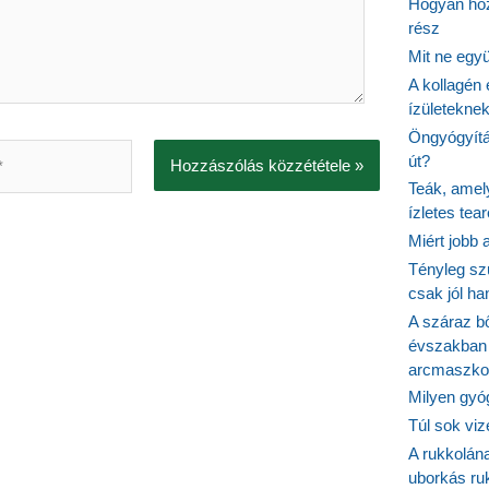
Hogyan hoz
rész
Mit ne egy
A kollagén 
ízületeknek
Öngyógyítás
út?
Teák, amel
ízletes tea
Miért jobb
Tényleg sz
csak jól h
A száraz b
évszakban 
arcmaszko
Milyen gyó
Túl sok viz
A rukkolána
uborkás ruk