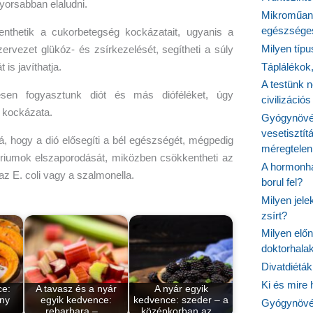
yorsabban elaludni.
Mikroműany
egészséges
nthetik a cukorbetegség kockázatait, ugyanis a
Milyen típ
zervezet glükóz- és zsírkezelését, segítheti a súly
Táplálékok
is javíthatja.
A testünk n
sen fogyasztunk diót és más dióféléket, úgy
civilizáci
 kockázata.
Gyógynövén
vesetisztít
rá, hogy a dió elősegíti a bél egészségét, mégpedig
méregtelen
ériumok elszaporodását, miközben csökkentheti az
A hormonhá
z E. coli vagy a szalmonella.
borul fel?
Milyen jel
zsírt?
Milyen elő
doktorhalak
Divatdiéták
Ki és mire
ce:
A tavasz és a nyár
A nyár egyik
ny
egyik kedvence:
kedvence: szeder – a
Gyógynövén
a…
rebarbara –…
középkorban az…