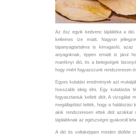
Az ősz egyik kedvenc tápláléka a dió. 
kellemes íze miatt. Nagyon jellegze
tápanyagtartalma is kimagasló, azaz
anyagoknak, éppen emiatt is járul 
maréknyi dió, és a betegségek bizonyá
hogy miért fogyasszunk rendszeresen és 
Egyes kutatási eredmények azt mutatják
hosszabb ideig élni. Egy kutatásba f
fogyasztaniuk kellett diót. A vizsgálat 
megállapítást tették, hogy a halálozás
akik rendszeresen ettek diót azokka
tápláléknak az egészségre gyakorolt lehe
A dió és voltaképpen minden dióféle c