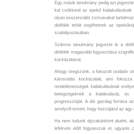
Egy másik tanulmány pedig azt jegyezte
kal csökkenti az epekő kialakulásának
olyan esszenciális zsírsavakat tartalmaz
diófélék tehát segíthetnek az epekőké
szabályozásában.
Számos tanulmány jegyezte le a diófél
diófélék magasabb fogyasztása szignif
kockázatával.
Ahogy öregszünk, a fokozott oxidatív st
károsodás kockázatait, ami fokozz
rendellenességek kialakulásának esélyei
betegségeknek a kialakulását, és 
progresszióját. A dió gazdag forrása az
amelyről ismert, hogy hozzájárul az agy
Ha nem tudunk éjszakánként aludni, ak
lefekvés előtt fogyasszuk el, ugyanis 