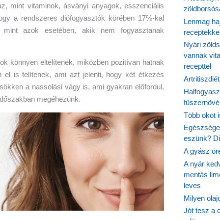
az, mint vitaminok, ásványi anyagok, esszenciális
zöldborsósa
hogy a rendszeres diófogyasztók körében 17%-kal
Lenmag haj
, mint azok esetében, akik nem fogyasztanak
receptekke
Nyári zöld
vannak vit
ostok könnyen eltelítenek, miközben pozitívan hatnak
recepttel
l is telítenek, ami azt jelenti, hogy két étkezés
Artritiszdié
ökken a nassolási vágy is, ami gyakran előfordul,
Halfogyasz
i időszakban megéhezünk.
fűszernövén
Több okot 
Egészséges
eszünk? Dió
A gyász ör
A nyár ked
mentás lim
leves
Milyen ola
Jót tesz a 