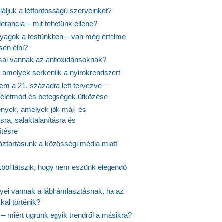
áljuk a létfontosságú szerveinket?
lerancia – mit tehetünk ellene?
agok a testünkben – van még értelme
en élni?
usai vannak az antioxidánsoknak?
, amelyek serkentik a nyirokrendszert
em a 21. századra lett tervezve –
ós életmód és betegségek ütközése
yek, amelyek jók máj- és
ásra, salaktalanításra és
ítésre
ztartásunk a közösségi média miatt
ekből látszik, hogy nem eszünk elegendő
nyei vannak a lábhámlasztásnak, ha az
kal történik?
 – miért ugrunk egyik trendről a másikra?