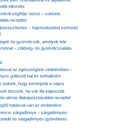
obb elkerülni
ontroll segítője: borsó – cukkinis
láta-recepttel
növesztéshez – hajnövekedést serkentő
l
ségek és gyümölcsök, amelyek tele
aminnal – zöldség- és gyümölcssaláta-
ta
tással az egészségünk védelmében –
yes grillezett hal és tonhalkrém
is tudunk, hogy kimenjünk a napra
ek leszünk, ha sok lila káposztát
s-almás lilakáposztasaláta-recepttel
egítő hatással van az emberekre
vence: sárgadinnye – sárgadinnyés-
onádé és sárgadinnyés-gyömbéres