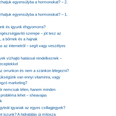
hatjuk egyensúlyba a hormonokat? – 2.
hatjuk egyensúlyba a hormonokat? – 1.
ünk és igyunk éhgyomorra?
egészségjavító szerepe – jót tesz az
, a bőrnek és a hajnak
 az internetről – segít vagy veszélyes
yek vízhajtó hatással rendelkeznek –
receptekkel
 az orrunkon és nem a szánkon lélegezni?
ükségünk van ennyi vitaminra, vagy
angzó marketing?
őr nemcsak télen, hanem minden
probléma lehet – sheavajas
k
gyteát igyanak az egyes csillagjegyek?
et iszunk? A hidratálás új mítosza