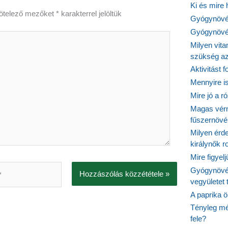
Ki és mire
ötelező mezőket
*
karakterrel jelöltük
Gyógynövén
Gyógynövén
Milyen vit
szükség a
Aktivitást 
Mennyire is
Mire jó a r
Magas vér
fűszernöv
Milyen érde
királynők 
Mire figyel
Gyógynövé
vegyületet
A paprika ö
Tényleg mé
fele?