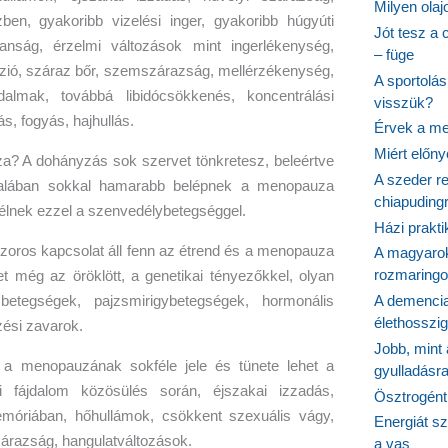
Milyen ola
ben, gyakoribb vizelési inger, gyakoribb húgyúti
Jót tesz a 
lanság, érzelmi változások mint ingerlékenység,
– füge
zió, száraz bőr, szemszárazság, mellérzékenység,
A sportolá
jdalmak, továbbá libidócsökkenés, koncentrálási
visszük?
, fogyás, hajhullás.
Érvek a me
Miért előn
? A dohányzás sok szervet tönkretesz, beleértve
A szeder re
talában sokkal hamarabb belépnek a menopauza
chiapudingr
élnek ezzel a szenvedélybetegséggel.
Házi prakti
szoros kapcsolat áll fenn az étrend és a menopauza
A magyarok
rozmaringo
 még az öröklött, a genetikai tényezőkkel, olyan
A demencia
etegségek, pajzsmirigybetegségek, hormonális
élethosszig
zési zavarok.
Jobb, mint
a menopauzának sokféle jele és tünete lehet a
gyulladásr
yi fájdalom közösülés során, éjszakai izzadás,
Ösztrogént
óriában, hőhullámok, csökkent szexuális vágy,
Energiát sz
árazság, hangulatváltozások.
a vas