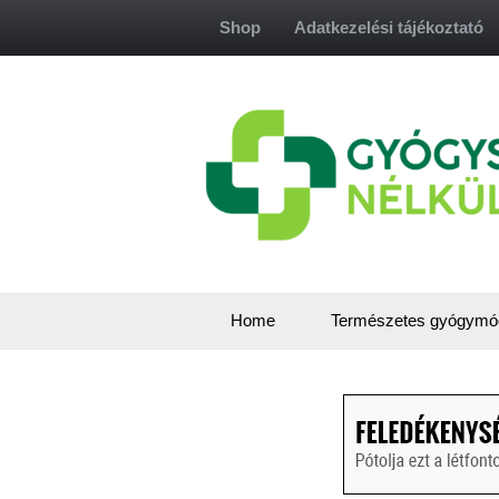
Skip
Shop
Adatkezelési tájékoztató
to
content
Home
Természetes gyógymó