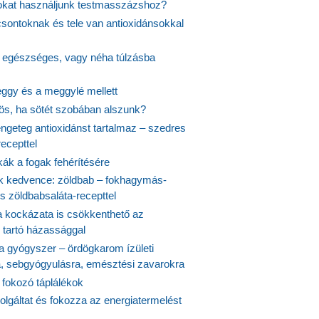
jokat használjunk testmasszázshoz?
csontoknak és tele van antioxidánsokkal
s egészséges, vagy néha túlzásba
ggy és a meggylé mellett
yös, ha sötét szobában alszunk?
ngeteg antioxidánst tartalmaz – szedres
ecepttel
kák a fogak fehérítésére
 kedvence: zöldbab – fokhagymás-
s zöldbabsaláta-recepttel
 kockázata is csökkenthető az
 tartó házassággal
 a gyógyszer – ördögkarom ízületi
a, sebgyógyulásra, emésztési zavarokra
 fokozó táplálékok
olgáltat és fokozza az energiatermelést