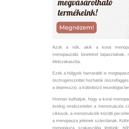
Azok a nők, akik a korai menopau
menopauzális tüneteket tapasztalnak,
életszakaszba.
Ezek a hölgyek hamarabb is megtapaszt
ösztrogénszinttel hozhatók összefüggésb
a depresszió, a különböző neurológiai b
Honnan tudhatjuk, hogy a korai menopauz
évekig rendszertelen a menstruációs c
ciklusok, a menstruációk közötti pecsét
a menopauza jeleinek számítanak. Különb
menopauza szakaszába léptünk: hőhu