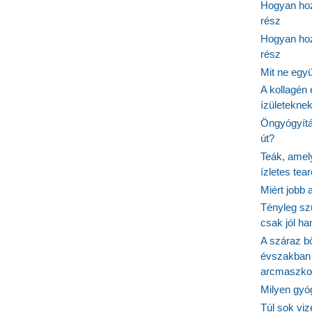
Hogyan hoz
rész
Hogyan hoz
rész
Mit ne egy
A kollagén 
ízületeknek
Öngyógyítás
út?
Teák, amel
ízletes tea
Miért jobb
Tényleg sz
csak jól h
A száraz b
évszakban 
arcmaszko
Milyen gyó
Túl sok viz