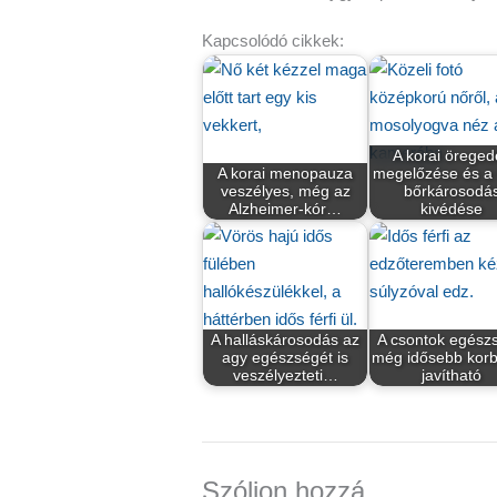
Kapcsolódó cikkek:
A korai öreged
A korai menopauza
megelőzése és a 
veszélyes, még az
bőrkárosodá
Alzheimer-kór…
kivédése
A halláskárosodás az
A csontok egész
agy egészségét is
még idősebb korb
veszélyezteti…
javítható
Szóljon hozzá