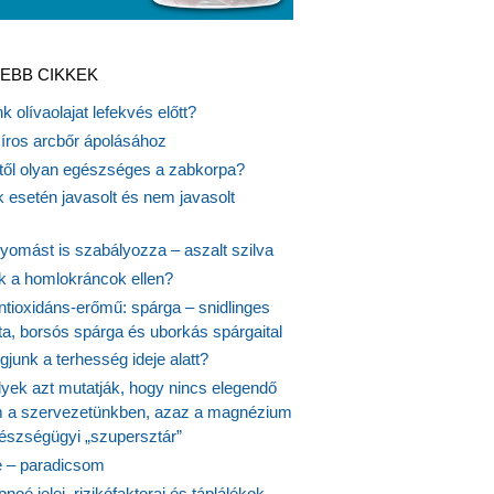
EBB CIKKEK
k olívaolajat lefekvés előtt?
síros arcbőr ápolásához
itől olyan egészséges a zabkorpa?
 esetén javasolt és nem javasolt
yomást is szabályozza – aszalt szilva
nk a homlokráncok ellen?
ntioxidáns-erőmű: spárga – snidlinges
ta, borsós spárga és uborkás spárgaital
junk a terhesség ideje alatt?
lyek azt mutatják, hogy nincs elegendő
 a szervezetünkben, azaz a magnézium
észségügyi „szupersztár”
 – paradicsom
noé jelei, rizikófaktorai és táplálékok,