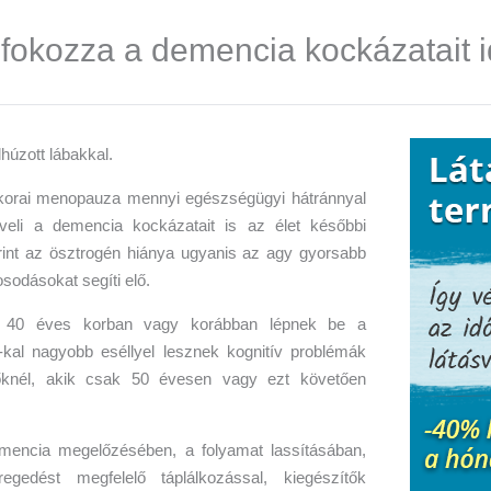
fokozza a demencia kockázatait 
 korai menopauza mennyi egészségügyi hátránnyal
öveli a demencia kockázatait is az élet későbbi
int az ösztrogén hiánya ugyanis az agy gyorsabb
sodásokat segíti elő.
ik 40 éves korban vagy korábban lépnek be a
al nagyobb eséllyel lesznek kognitív problémák
őknél, akik csak 50 évesen vagy ezt követően
mencia megelőzésében, a folyamat lassításában,
gedést megfelelő táplálkozással, kiegészítők