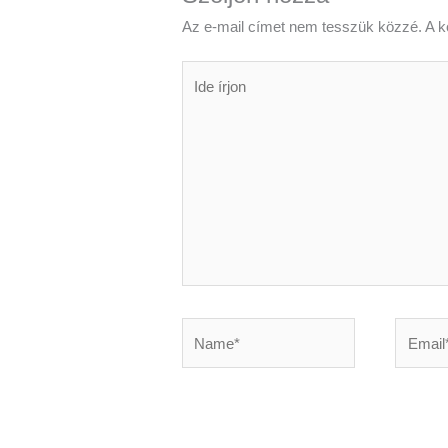
Az e-mail címet nem tesszük közzé.
A k
Ide
írjon
Name*
Email*