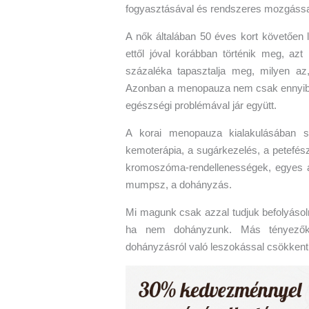
fogyasztásával és rendszeres mozgással la
A nők általában 50 éves kort követőe
ettől jóval korábban történik meg, az
százaléka tapasztalja meg, milyen az
Azonban a menopauza nem csak ennyiből 
egészségi problémával jár együtt.
A korai menopauza kialakulásában sz
kemoterápia, a sugárkezelés, a petefésze
kromoszóma-rendellenességek, egyes a
mumpsz, a dohányzás.
Mi magunk csak azzal tudjuk befolyásol
ha nem dohányzunk. Más tényezők
dohányzásról való leszokással csökkent