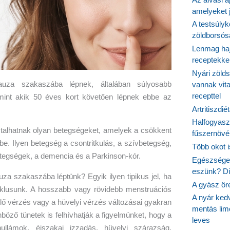
amelyeket j
A testsúlyk
zöldborsósa
Lenmag haj
receptekke
Nyári zöld
za szakaszába lépnek, általában súlyosabb
vannak vit
recepttel
 mint akik 50 éves kort követően lépnek ebbe az
Artritiszdié
Halfogyasz
alhatnak olyan betegségeket, amelyek a csökkent
fűszernövén
e. Ilyen betegség a csontritkulás, a szívbetegség,
Több okot 
etegségek, a demencia és a Parkinson-kór.
Egészséges
eszünk? Dió
a szakaszába léptünk? Egyik ilyen tipikus jel, ha
A gyász ör
iklusunk. A hosszabb vagy rövidebb menstruációs
A nyár ked
elő vérzés vagy a hüvelyi vérzés változásai gyakran
mentás lim
öző tünetek is felhívhatják a figyelmünket, hogy a
leves
llámok, éjszakai izzadás, hüvelyi szárazság,