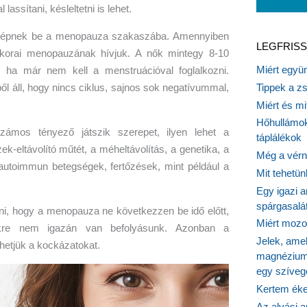
ssítani, késleltetni is lehet.
n lépnek be a menopauza szakaszába. Amennyiben
LEGFRISS
t korai menopauzának hívjuk. A nők mintegy 8-10
Miért együn
, ha már nem kell a menstruációval foglalkozni.
áll, hogy nincs ciklus, sajnos sok negatívummal,
Tippek a z
Miért és m
Hőhullámok
ámos tényező játszik szerepet, ilyen lehet a
táplálékok
k-eltávolító műtét, a méheltávolítás, a genetika, a
Még a vérn
utoimmun betegségek, fertőzések, mint például a
Mit tehetü
Egy igazi a
spárgasalá
ni, hogy a menopauza ne következzen be idő előtt,
Miért mozog
re nem igazán van befolyásunk. Azonban a
Jelek, ame
hetjük a kockázatokat.
magnézium
egy szíveg
Kertem éke
Az alvási ap