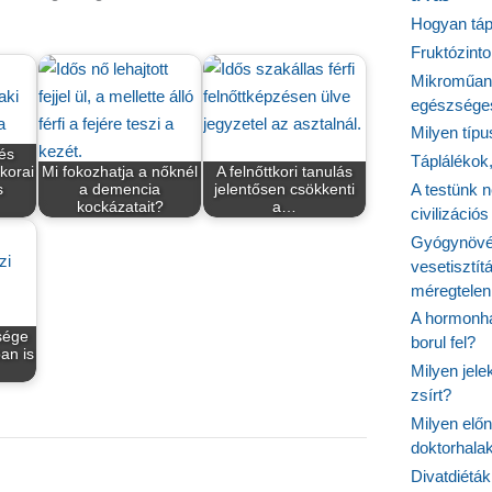
Hogyan tápl
Fruktózinto
Mikroműany
egészséges
Milyen típ
és
Táplálékok
korai
Mi fokozhatja a nőknél
A felnőttkori tanulás
A testünk n
s
a demencia
jelentősen csökkenti
kockázatait?
a…
civilizáci
Gyógynövén
vesetisztít
méregtelen
A hormonhá
sége
borul fel?
an is
Milyen jel
zsírt?
Milyen elő
doktorhalak
Divatdiéták