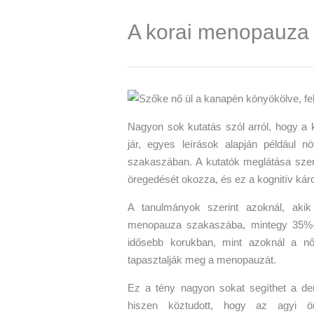
A korai menopauza 
Nagyon sok kutatás szól arról, hogy a
jár, egyes leírások alapján például n
szakaszában. A kutatók meglátása szer
öregedését okozza, és ez a kognitív káro
A tanulmányok szerint azoknál, ak
menopauza szakaszába, mintegy 35%-k
idősebb korukban, mint azoknál a n
tapasztalják meg a menopauzát.
Ez a tény nagyon sokat segíthet a de
hiszen köztudott, hogy az agyi öre