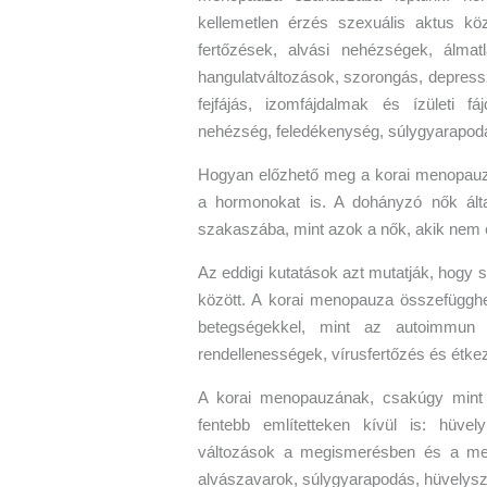
kellemetlen érzés szexuális aktus köz
fertőzések, alvási nehézségek, álmat
hangulatváltozások, szorongás, depress
fejfájás, izomfájdalmak és ízületi fá
nehézség, feledékenység, súlygyarapodás
Hogyan előzhető meg a korai menopauza
a hormonokat is. A dohányzó nők ál
szakaszába, mint azok a nők, akik nem 
Az eddigi kutatások azt mutatják, hogy 
között. A korai menopauza összefügghet
betegségekkel, mint az autoimmun b
rendellenességek, vírusfertőzés és étke
A korai menopauzának, csakúgy mint 
fentebb említetteken kívül is: hüvel
változások a megismerésben és a mem
alvászavarok, súlygyarapodás, hüvelysz