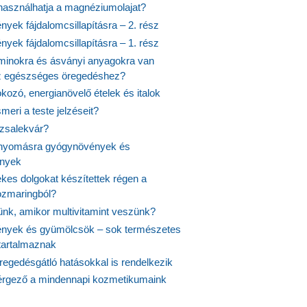
 használhatja a magnéziumolajat?
yek fájdalomcsillapításra – 2. rész
yek fájdalomcsillapításra – 1. rész
aminokra és ásványi anyagokra van
z egészséges öregedéshez?
fokozó, energianövelő ételek és italok
meri a teste jelzéseit?
ózsalekvár?
nyomásra gyógynövények és
ények
kes dolgokat készítettek régen a
rozmaringból?
jünk, amikor multivitamint veszünk?
nyek és gyümölcsök – sok természetes
 tartalmaznak
regedésgátló hatásokkal is rendelkezik
rgező a mindennapi kozmetikumaink