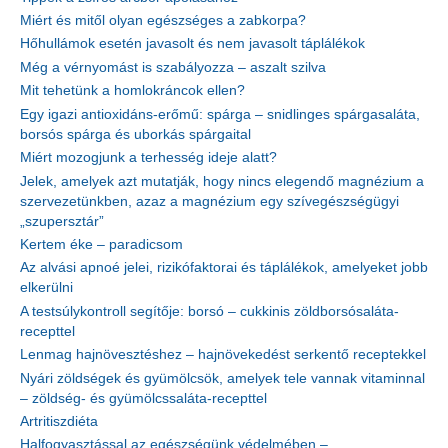
Miért és mitől olyan egészséges a zabkorpa?
Hőhullámok esetén javasolt és nem javasolt táplálékok
Még a vérnyomást is szabályozza – aszalt szilva
Mit tehetünk a homlokráncok ellen?
Egy igazi antioxidáns-erőmű: spárga – snidlinges spárgasaláta,
borsós spárga és uborkás spárgaital
Miért mozogjunk a terhesség ideje alatt?
Jelek, amelyek azt mutatják, hogy nincs elegendő magnézium a
szervezetünkben, azaz a magnézium egy szívegészségügyi
„szupersztár”
Kertem éke – paradicsom
Az alvási apnoé jelei, rizikófaktorai és táplálékok, amelyeket jobb
elkerülni
A testsúlykontroll segítője: borsó – cukkinis zöldborsósaláta-
recepttel
Lenmag hajnövesztéshez – hajnövekedést serkentő receptekkel
Nyári zöldségek és gyümölcsök, amelyek tele vannak vitaminnal
– zöldség- és gyümölcssaláta-recepttel
Artritiszdiéta
Halfogyasztással az egészségünk védelmében –