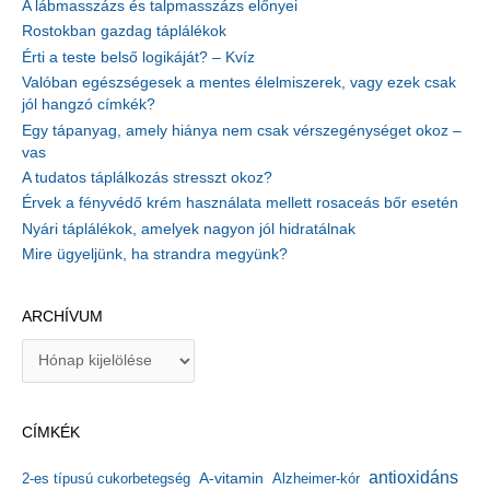
A lábmasszázs és talpmasszázs előnyei
Rostokban gazdag táplálékok
Érti a teste belső logikáját? – Kvíz
Valóban egészségesek a mentes élelmiszerek, vagy ezek csak
jól hangzó címkék?
Egy tápanyag, amely hiánya nem csak vérszegénységet okoz –
vas
A tudatos táplálkozás stresszt okoz?
Érvek a fényvédő krém használata mellett rosaceás bőr esetén
Nyári táplálékok, amelyek nagyon jól hidratálnak
Mire ügyeljünk, ha strandra megyünk?
ARCHÍVUM
A
r
c
h
CÍMKÉK
í
v
antioxidáns
A-vitamin
2-es típusú cukorbetegség
Alzheimer-kór
u