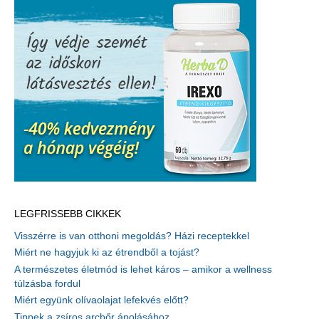
LEGFRISSEBB CIKKEK
Visszérre is van otthoni megoldás? Házi receptekkel
Miért ne hagyjuk ki az étrendből a tojást?
A természetes életmód is lehet káros – amikor a wellness
túlzásba fordul
Miért együnk olívaolajat lefekvés előtt?
Tippek a zsíros arcbőr ápolásához