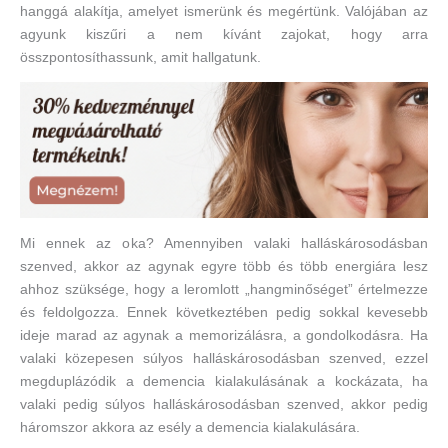
hanggá alakítja, amelyet ismerünk és megértünk. Valójában az
agyunk kiszűri a nem kívánt zajokat, hogy arra
összpontosíthassunk, amit hallgatunk.
Mi ennek az oka? Amennyiben valaki halláskárosodásban
szenved, akkor az agynak egyre több és több energiára lesz
ahhoz szüksége, hogy a leromlott „hangminőséget” értelmezze
és feldolgozza. Ennek következtében pedig sokkal kevesebb
ideje marad az agynak a memorizálásra, a gondolkodásra. Ha
valaki közepesen súlyos halláskárosodásban szenved, ezzel
megduplázódik a demencia kialakulásának a kockázata, ha
valaki pedig súlyos halláskárosodásban szenved, akkor pedig
háromszor akkora az esély a demencia kialakulására.