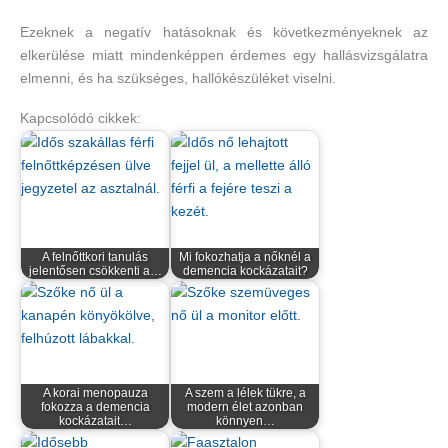
Ezeknek a negatív hatásoknak és következményeknek az
elkerülése miatt mindenképpen érdemes egy hallásvizsgálatra
elmenni, és ha szükséges, hallókészüléket viselni.
Kapcsolódó cikkek:
A felnőttkori tanulás
Mi fokozhatja a nőknél a
jelentősen csökkenti a…
demencia kockázatait?
A korai menopauza
A szem a lélek tükre, a
fokozza a demencia
modern élet azonban
kockázatait…
könnyen…