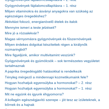
Gyógynövények fájdalomcsillapításra – 1. rész
Milyen vitaminokra és ásványi anyagokra van szükség az
egészséges öregedéshez?
Aktivitást fokozó, energianövelő ételek és italok
Mennyire ismeri a teste jelzéseit?
Mire jó a rózsalekvár?
Magas vérnyomásra gyógynövények és fűszernövények
Milyen érdekes dolgokat készítettek régen a királynők
rozmaringból?
Mire figyeljünk, amikor multivitamint veszünk?
Gyógynövények és gyümölcsök – sok természetes vegyületet
tartalmaznak
A paprika öregedésgátló hatásokkal is rendelkezik
Tényleg mérgező a mindennapi kozmetikumaink fele?
Hogyan hozhatjuk egyensúlyba a hormonokat? – 2. rész
Hogyan hozhatjuk egyensúlyba a hormonokat? – 1. rész
Mit ne együnk és igyunk éhgyomorra?
A kollagén egészségjavító szerepe – jót tesz az ízületeknek, a
bőrnek és a hajnak