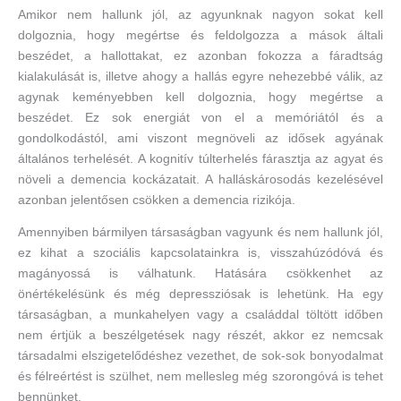
Amikor nem hallunk jól, az agyunknak nagyon sokat kell
dolgoznia, hogy megértse és feldolgozza a mások általi
beszédet, a hallottakat, ez azonban fokozza a fáradtság
kialakulását is, illetve ahogy a hallás egyre nehezebbé válik, az
agynak keményebben kell dolgoznia, hogy megértse a
beszédet. Ez sok energiát von el a memóriától és a
gondolkodástól, ami viszont megnöveli az idősek agyának
általános terhelését. A kognitív túlterhelés fárasztja az agyat és
növeli a demencia kockázatait. A halláskárosodás kezelésével
azonban jelentősen csökken a demencia rizikója.
Amennyiben bármilyen társaságban vagyunk és nem hallunk jól,
ez kihat a szociális kapcsolatainkra is, visszahúzódóvá és
magányossá is válhatunk. Hatására csökkenhet az
önértékelésünk és még depressziósak is lehetünk. Ha egy
társaságban, a munkahelyen vagy a családdal töltött időben
nem értjük a beszélgetések nagy részét, akkor ez nemcsak
társadalmi elszigetelődéshez vezethet, de sok-sok bonyodalmat
és félreértést is szülhet, nem mellesleg még szorongóvá is tehet
bennünket.