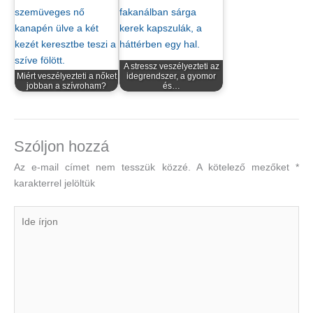
A stressz veszélyezteti az
Miért veszélyezteti a nőket
idegrendszer, a gyomor
jobban a szívroham?
és…
Szóljon hozzá
Az e-mail címet nem tesszük közzé.
A kötelező mezőket
*
karakterrel jelöltük
Ide
írjon