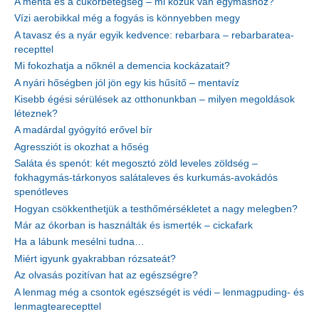
A menta és a cukorbetegség – mi közük van egymáshoz?
Vízi aerobikkal még a fogyás is könnyebben megy
A tavasz és a nyár egyik kedvence: rebarbara – rebarbaratea-
recepttel
Mi fokozhatja a nőknél a demencia kockázatait?
A nyári hőségben jól jön egy kis hűsítő – mentavíz
Kisebb égési sérülések az otthonunkban – milyen megoldások
léteznek?
A madárdal gyógyító erővel bír
Agressziót is okozhat a hőség
Saláta és spenót: két megosztó zöld leveles zöldség –
fokhagymás-tárkonyos salátaleves és kurkumás-avokádós
spenótleves
Hogyan csökkenthetjük a testhőmérsékletet a nagy melegben?
Már az ókorban is használták és ismerték – cickafark
Ha a lábunk mesélni tudna…
Miért igyunk gyakrabban rózsateát?
Az olvasás pozitívan hat az egészségre?
A lenmag még a csontok egészségét is védi – lenmagpuding- és
lenmagtearecepttel