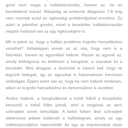
gond nem maga a halláskárosodás, hanem az, ha ez
kezeletlenül marad. Márpedig az emberek átlagosan 7-8 évig
nem mennek ezzel az egészségi problémájukkal orvoshoz. Ez
azért is jelenthet gondot, mivel a kezeletlen halláskárosodás
negatív hatással van az agy egészségére is.
Mit is jelent az, hogy a hallási probléma kognitív hanyatláshoz
vezethet? Voltaképpen ennek az az oka, hogy nem is a
fülünkkel, hanem az agyunkkal hallunk. Hiszen az agyunk az,
amely feldolgozza és értelmezi a hangokat, a szavakat és a
beszédet. Mint ahogyan a testünket is edzeni kell, hogy ne
legyünk betegek, így az agyunkat is folyamatosan trenírozni
szükséges. Éppen ezért van az, hogy ha nem hallunk rendesen,
akkor ez kognitív hanyatláshoz és demenciához is vezethet.
Amikor hallunk, a hanghullámok a külső fülből a középfülön
keresztül a belső fülbe jutnak, ahol a rezgések az apró
szőrsejtek ezreit stimulálják. A belső fülben lévő szőrsejtek
elektromos jeleket küldenek a hallóidegnek, amely az agy
hallóközpontjához kapcsolódik. Az agy az impulzusokat olyan