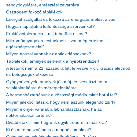
sebgyógyulásra, emésztési zavarokra
Ösztrogént fokozó táplálékok
Energiát szolgáltat és fokozza az energiatermelést a vas
Hogyan tápláljuk a létfontosságú szerveinket?
Fruktózintolerancia – mit tehetünk ellene?
Mikroműanyagok a testünkben – van még értelme
egészségesen élni?
Milyen típusai vannak az antioxidánsoknak?
Táplálékok, amelyek serkentik a nyirokrendszert
A testünk nem a 21. századra lett tervezve – civilizációs életmód
és betegségek ütközése
Gyógynövények, amelyek jók máj- és vesetisztításra,
salaktalanításra és méregtelenítésre
A hormonháztartásunk a közösségi média miatt borul fel?
Milyen jelekből látszik, hogy nem eszünk elegendő zsírt?
Milyen előnyei vannak a lábhámlasztásnak, ha az
doktorhalakkal történik?
Divatdiéták – miért ugrunk egyik trendről a másikra?
Ki és mire használhatja a magnéziumolajat?
Gyógynövények fájdalomcsillapításra – 2. rész