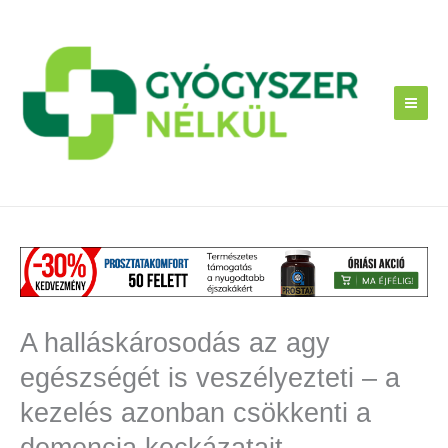
Skip
to
content
A halláskárosodás az agy
egészségét is veszélyezteti – a
kezelés azonban csökkenti a
demencia kockázatait