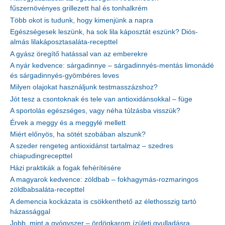
fűszernövényes grillezett hal és tonhalkrém
Több okot is tudunk, hogy kimenjünk a napra
Egészségesek leszünk, ha sok lila káposztát eszünk? Diós-
almás lilakáposztasaláta-recepttel
A gyász öregítő hatással van az emberekre
A nyár kedvence: sárgadinnye – sárgadinnyés-mentás limonádé
és sárgadinnyés-gyömbéres leves
Milyen olajokat használjunk testmasszázshoz?
Jót tesz a csontoknak és tele van antioxidánsokkal – füge
A sportolás egészséges, vagy néha túlzásba visszük?
Érvek a meggy és a meggylé mellett
Miért előnyös, ha sötét szobában alszunk?
A szeder rengeteg antioxidánst tartalmaz – szedres
chiapudingrecepttel
Házi praktikák a fogak fehérítésére
A magyarok kedvence: zöldbab – fokhagymás-rozmaringos
zöldbabsaláta-recepttel
A demencia kockázata is csökkenthető az élethosszig tartó
házassággal
Jobb, mint a gyógyszer – ördögkarom ízületi gyulladásra,