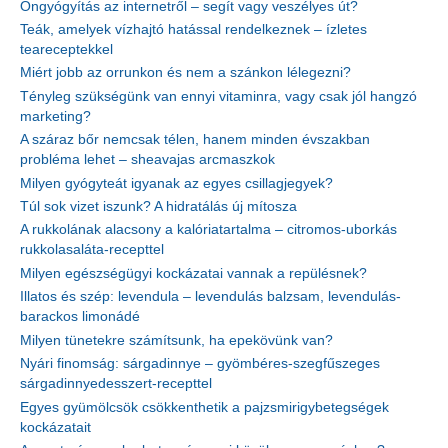
Öngyógyítás az internetről – segít vagy veszélyes út?
Teák, amelyek vízhajtó hatással rendelkeznek – ízletes
teareceptekkel
Miért jobb az orrunkon és nem a szánkon lélegezni?
Tényleg szükségünk van ennyi vitaminra, vagy csak jól hangzó
marketing?
A száraz bőr nemcsak télen, hanem minden évszakban
probléma lehet – sheavajas arcmaszkok
Milyen gyógyteát igyanak az egyes csillagjegyek?
Túl sok vizet iszunk? A hidratálás új mítosza
A rukkolának alacsony a kalóriatartalma – citromos-uborkás
rukkolasaláta-recepttel
Milyen egészségügyi kockázatai vannak a repülésnek?
Illatos és szép: levendula – levendulás balzsam, levendulás-
barackos limonádé
Milyen tünetekre számítsunk, ha epekövünk van?
Nyári finomság: sárgadinnye – gyömbéres-szegfűszeges
sárgadinnyedesszert-recepttel
Egyes gyümölcsök csökkenthetik a pajzsmirigybetegségek
kockázatait