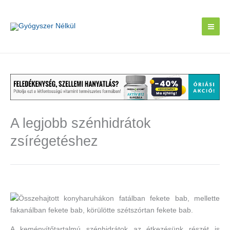
Skip
to
content
A legjobb szénhidrátok
zsírégetéshez
A keményítőtartalmú szénhidrátok az étkezésünk részét is