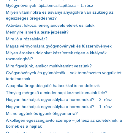
Gyógynövények fájdalomcsillapításra – 1. rész
Milyen vitaminokra és ásványi anyagokra van szükség az
egészséges öregedéshez?
Aktivitást fokozó, energianövelő ételek és italok
Mennyire ismeri a teste jelzéseit?
Mire jó a rózsalekvár?
Magas vérnyomásra gyógynövények és fűszernövények
Milyen érdekes dolgokat készítettek régen a királynők
rozmaringból?
Mire figyeljünk, amikor multivitamint veszünk?
Gyógynövények és gyümölcsök – sok természetes vegyületet
tartalmaznak
A paprika öregedésgátló hatásokkal is rendelkezik
Tényleg mérgező a mindennapi kozmetikumaink fele?
Hogyan hozhatjuk egyensúlyba a hormonokat? – 2. rész
Hogyan hozhatjuk egyensúlyba a hormonokat? – 1. rész
Mit ne együnk és igyunk éhgyomorra?
A kollagén egészségjavító szerepe – jót tesz az ízületeknek, a
bőrnek és a hajnak