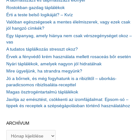
A lábmasszázs és talpmasszázs előnyei
Rostokban gazdag táplálékok
Érti a teste belső logikáját? – Kvíz
Valóban egészségesek a mentes élelmiszerek, vagy ezek csak
jól hangzó címkék?
Egy tápanyag, amely hiánya nem csak vérszegénységet okoz –
vas
A tudatos táplálkozás stresszt okoz?
Érvek a fényvédő krém használata mellett rosaceás bőr esetén
Nyári táplálékok, amelyek nagyon jól hidratálnak
Mire ügyeljünk, ha strandra megyünk?
Jó a bőrnek, és még fogyhatunk is a ribizlitől – uborkás-
paradicsomos ribizlisaláta-recepttel
Magas ösztrogéntartalmú táplálékok
Javítja az emésztést, csökkenti az izomfájdalmat: Epsom-só –
tippek és receptek a szépségápolásban történő használatához
ARCHÍVUM
A
r