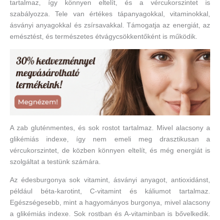
tartalmaz, így könnyen eltelít, és a vércukorszintet is
szabályozza. Tele van értékes tápanyagokkal, vitaminokkal,
ásványi anyagokkal és zsírsavakkal. Támogatja az energiát, az
emésztést, és természetes étvágycsökkentőként is működik.
A zab gluténmentes, és sok rostot tartalmaz. Mivel alacsony a
glikémiás indexe, így nem emeli meg drasztikusan a
vércukorszintet, de közben könnyen eltelít, és még energiát is
szolgáltat a testünk számára.
Az édesburgonya sok vitamint, ásványi anyagot, antioxidánst,
például béta-karotint, C-vitamint és káliumot tartalmaz.
Egészségesebb, mint a hagyományos burgonya, mivel alacsony
a glikémiás indexe. Sok rostban és A-vitaminban is bővelkedik.