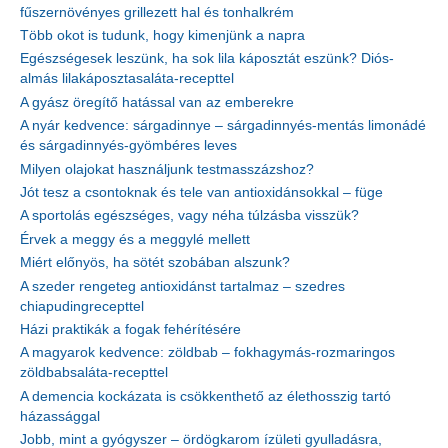
fűszernövényes grillezett hal és tonhalkrém
Több okot is tudunk, hogy kimenjünk a napra
Egészségesek leszünk, ha sok lila káposztát eszünk? Diós-
almás lilakáposztasaláta-recepttel
A gyász öregítő hatással van az emberekre
A nyár kedvence: sárgadinnye – sárgadinnyés-mentás limonádé
és sárgadinnyés-gyömbéres leves
Milyen olajokat használjunk testmasszázshoz?
Jót tesz a csontoknak és tele van antioxidánsokkal – füge
A sportolás egészséges, vagy néha túlzásba visszük?
Érvek a meggy és a meggylé mellett
Miért előnyös, ha sötét szobában alszunk?
A szeder rengeteg antioxidánst tartalmaz – szedres
chiapudingrecepttel
Házi praktikák a fogak fehérítésére
A magyarok kedvence: zöldbab – fokhagymás-rozmaringos
zöldbabsaláta-recepttel
A demencia kockázata is csökkenthető az élethosszig tartó
házassággal
Jobb, mint a gyógyszer – ördögkarom ízületi gyulladásra,