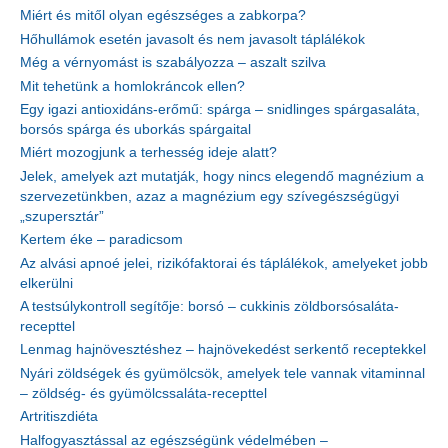
Miért és mitől olyan egészséges a zabkorpa?
Hőhullámok esetén javasolt és nem javasolt táplálékok
Még a vérnyomást is szabályozza – aszalt szilva
Mit tehetünk a homlokráncok ellen?
Egy igazi antioxidáns-erőmű: spárga – snidlinges spárgasaláta,
borsós spárga és uborkás spárgaital
Miért mozogjunk a terhesség ideje alatt?
Jelek, amelyek azt mutatják, hogy nincs elegendő magnézium a
szervezetünkben, azaz a magnézium egy szívegészségügyi
„szupersztár”
Kertem éke – paradicsom
Az alvási apnoé jelei, rizikófaktorai és táplálékok, amelyeket jobb
elkerülni
A testsúlykontroll segítője: borsó – cukkinis zöldborsósaláta-
recepttel
Lenmag hajnövesztéshez – hajnövekedést serkentő receptekkel
Nyári zöldségek és gyümölcsök, amelyek tele vannak vitaminnal
– zöldség- és gyümölcssaláta-recepttel
Artritiszdiéta
Halfogyasztással az egészségünk védelmében –