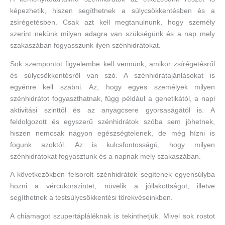
képezhetik, hiszen segíthetnek a súlycsökkentésben és a
zsírégetésben. Csak azt kell megtanulnunk, hogy személy
szerint nekünk milyen adagra van szükségünk és a nap mely
szakaszában fogyasszunk ilyen szénhidrátokat.
Sok szempontot figyelembe kell vennünk, amikor zsírégetésről
és súlycsökkentésről van szó. A szénhidrátajánlásokat is
egyénre kell szabni. Az, hogy egyes személyek milyen
szénhidrátot fogyaszthatnak, függ például a genetikától, a napi
aktivitási szinttől és az anyagcsere gyorsaságától is. A
feldolgozott és egyszerű szénhidrátok szóba sem jöhetnek,
hiszen nemcsak nagyon egészségtelenek, de még hízni is
fogunk azoktól. Az is kulcsfontosságú, hogy milyen
szénhidrátokat fogyasztunk és a napnak mely szakaszában.
A következőkben felsorolt szénhidrátok segítenek egyensúlyba
hozni a vércukorszintet, növelik a jóllakottságot, illetve
segíthetnek a testsúlycsökkentési törekvéseinkben.
A chiamagot szupertápláléknak is tekinthetjük. Mivel sok rostot