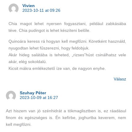
Vivien
2023-10-11 at 09:26
Chia magot lehet nyersen fogyasztani, például zabkásába
téve. Chia pudingot is lehet készíteni belőle.
Quinoára keress rá hogyan kell megfőzni. Köretként használd,
nyugodtan lehet fűszerezni, hogy feldobjuk.
Akár hideg salátába is teheted, „rizses”húst csinálhatsz vele
akár, elég sokoldalú.
Kicsit mákra emlékeztető íze van, de nagyon enyhe.
Válasz
Szuhay Péter
2023-10-09 at 16:27
Azt hiszem van jó szénhidrát a tökmaglisztben is, ez ráadásul
finom és egészséges is. Én kefírbe, joghurtba keverem, nem
kell megfőzni.