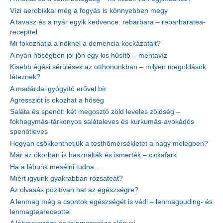
Vízi aerobikkal még a fogyás is könnyebben megy
A tavasz és a nyár egyik kedvence: rebarbara – rebarbaratea-
recepttel
Mi fokozhatja a nőknél a demencia kockázatait?
A nyári hőségben jól jön egy kis hűsítő – mentavíz
Kisebb égési sérülések az otthonunkban – milyen megoldások
léteznek?
A madárdal gyógyító erővel bír
Agressziót is okozhat a hőség
Saláta és spenót: két megosztó zöld leveles zöldség –
fokhagymás-tárkonyos salátaleves és kurkumás-avokádós
spenótleves
Hogyan csökkenthetjük a testhőmérsékletet a nagy melegben?
Már az ókorban is használták és ismerték – cickafark
Ha a lábunk mesélni tudna…
Miért igyunk gyakrabban rózsateát?
Az olvasás pozitívan hat az egészségre?
A lenmag még a csontok egészségét is védi – lenmagpuding- és
lenmagtearecepttel