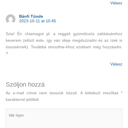
Válasz
Bánfi Tünde
2023-10-11 at 10:45
Szia! Én chiamagot pl. a reggeli gyümölcsös zabkásámhoz
keverem (előző este, így van ideje megduzzadni és az ízek is
összeérnek). Továbbá smoothie-khoz szoktam még hozzáadni.
?
Válasz
Szóljon hozzá
Az e-mail címet nem tesszük közzé.
A kötelező mezőket
*
karakterrel jelöltük
Ide
írjon