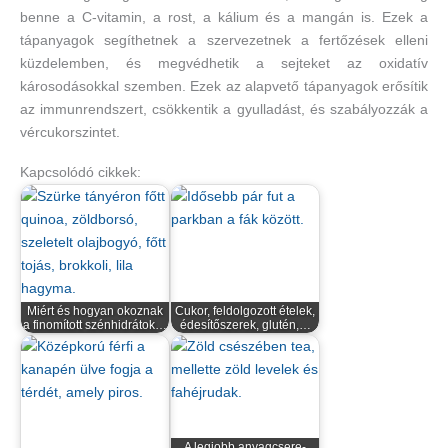
benne a C-vitamin, a rost, a kálium és a mangán is. Ezek a
tápanyagok segíthetnek a szervezetnek a fertőzések elleni
küzdelemben, és megvédhetik a sejteket az oxidatív
károsodásokkal szemben. Ezek az alapvető tápanyagok erősítik
az immunrendszert, csökkentik a gyulladást, és szabályozzák a
vércukorszintet.
Kapcsolódó cikkek:
Miért és hogyan okoznak
Cukor, feldolgozott ételek,
a finomított szénhidrátok…
édesítőszerek, glutén,…
A legjobb anyagcsere-