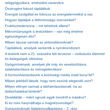
sebgyógyulásra, emésztési zavarokra
Ösztrogént fokozó táplálékok
Energiát szolgáltat és fokozza az energiatermelést a vas
Hogyan tápláljuk a létfontosságú szerveinket?
Fruktózintolerancia – mit tehetünk ellene?
Mikroműanyagok a testünkben – van még értelme
egészségesen élni?
Milyen típusai vannak az antioxidánsoknak?
Táplálékok, amelyek serkentik a nyirokrendszert
A testünk nem a 21. századra lett tervezve – civilizációs életmód
és betegségek ütközése
Gyógynövények, amelyek jók máj- és vesetisztításra,
salaktalanításra és méregtelenítésre
A hormonháztartásunk a közösségi média miatt borul fel?
Milyen jelekből látszik, hogy nem eszünk elegendő zsírt?
Milyen előnyei vannak a lábhámlasztásnak, ha az
doktorhalakkal történik?
Divatdiéták – miért ugrunk egyik trendről a másikra?
Ki és mire használhatja a magnéziumolajat?
Gyógynövények fájdalomcsillapításra – 2. rész