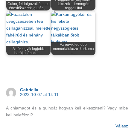
Cukor, feldolgozott ételek,
fokozók – termogén
édesítőszerek, glutén,…
reggeli ital
Az egyik legjobb
A nők egyik legjobb
memóriafokozó: kurkuma
barátja: ánizs –…
–…
Gabriella
2023-10-07 at 14:11
A chiamagot és a quinoát hogyan kell elkészíteni? Vagy mibe
kell belefőzni?
Válasz