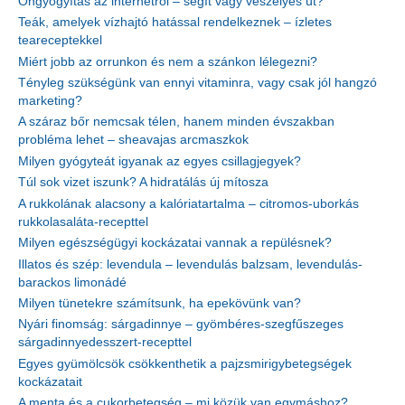
Öngyógyítás az internetről – segít vagy veszélyes út?
Teák, amelyek vízhajtó hatással rendelkeznek – ízletes
teareceptekkel
Miért jobb az orrunkon és nem a szánkon lélegezni?
Tényleg szükségünk van ennyi vitaminra, vagy csak jól hangzó
marketing?
A száraz bőr nemcsak télen, hanem minden évszakban
probléma lehet – sheavajas arcmaszkok
Milyen gyógyteát igyanak az egyes csillagjegyek?
Túl sok vizet iszunk? A hidratálás új mítosza
A rukkolának alacsony a kalóriatartalma – citromos-uborkás
rukkolasaláta-recepttel
Milyen egészségügyi kockázatai vannak a repülésnek?
Illatos és szép: levendula – levendulás balzsam, levendulás-
barackos limonádé
Milyen tünetekre számítsunk, ha epekövünk van?
Nyári finomság: sárgadinnye – gyömbéres-szegfűszeges
sárgadinnyedesszert-recepttel
Egyes gyümölcsök csökkenthetik a pajzsmirigybetegségek
kockázatait
A menta és a cukorbetegség – mi közük van egymáshoz?