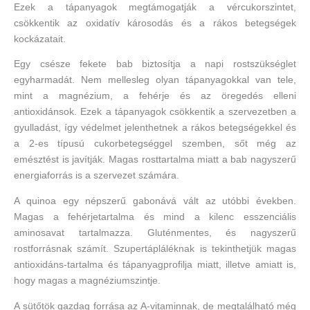
Ezek a tápanyagok megtámogatják a vércukorszintet,
csökkentik az oxidatív károsodás és a rákos betegségek
kockázatait.
Egy csésze fekete bab biztosítja a napi rostszükséglet
egyharmadát. Nem mellesleg olyan tápanyagokkal van tele,
mint a magnézium, a fehérje és az öregedés elleni
antioxidánsok. Ezek a tápanyagok csökkentik a szervezetben a
gyulladást, így védelmet jelenthetnek a rákos betegségekkel és
a 2-es típusú cukorbetegséggel szemben, sőt még az
emésztést is javítják. Magas rosttartalma miatt a bab nagyszerű
energiaforrás is a szervezet számára.
A quinoa egy népszerű gabonává vált az utóbbi években.
Magas a fehérjetartalma és mind a kilenc esszenciális
aminosavat tartalmazza. Gluténmentes, és nagyszerű
rostforrásnak számít. Szupertápláléknak is tekinthetjük magas
antioxidáns-tartalma és tápanyagprofilja miatt, illetve amiatt is,
hogy magas a magnéziumszintje.
A sütőtök gazdag forrása az A-vitaminnak, de megtalálható még