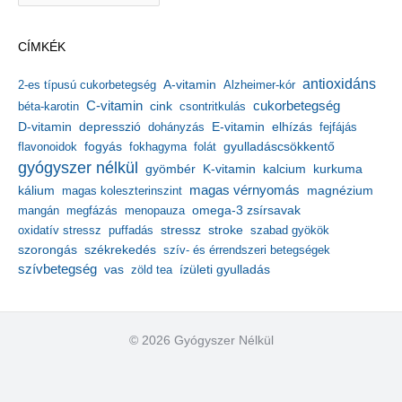
c
h
CÍMKÉK
í
v
antioxidáns
A-vitamin
2-es típusú cukorbetegség
Alzheimer-kór
u
m
C-vitamin
cukorbetegség
béta-karotin
cink
csontritkulás
depresszió
E-vitamin
D-vitamin
dohányzás
elhízás
fejfájás
gyulladáscsökkentő
flavonoidok
fogyás
fokhagyma
folát
gyógyszer nélkül
kalcium
gyömbér
K-vitamin
kurkuma
kálium
magas vérnyomás
magnézium
magas koleszterinszint
mangán
megfázás
menopauza
omega-3 zsírsavak
stressz
stroke
oxidatív stressz
puffadás
szabad gyökök
szorongás
székrekedés
szív- és érrendszeri betegségek
szívbetegség
ízületi gyulladás
vas
zöld tea
© 2026 Gyógyszer Nélkül