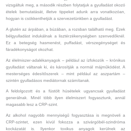
vizsgáltuk meg, a második részben folytatjuk a gyulladást okozó
ételek bemutatását, illetve tippeket adunk arra vonatkozóan,
hogyan is csökkenthetjük a szervezetünkben a gyulladást.
A glutén az árpában, a búzában, a rozsban található meg. Ezek
bélgyulladást indukálnak a lisztérzékenységben szenvedőknél.
Ez a betegség hasmenést, puffadást, vérszegénységet és
fáradékonyságot okozhat.
Az élelmiszer-adalékanyagok – például az ízfokozók – krónikus
gyulladást váltanak ki, és károsítják a normál májműködést. A
mesterséges édesítőszerek – mint például az aszpartám –
szintén gyulladásos mediátornak számítanak.
A feldolgozott és a füstölt húsételek ugyancsak gyulladást
generálnak. Minél több ilyen élelmiszert fogyasztunk, annál
magasabb lesz a CRP-szint.
Az alkohol nagyobb mennyiségű fogyasztása is megnöveli a
CRP-szintet, ezen kívül fokozza a szivárgóbél-szindróma
kockázatát is. Ilyenkor toxikus anyagok kerülnek az