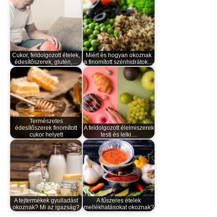
Cukor, feldolgozott ételek,
Miért és hogyan okoznak
édesítőszerek, glutén,…
a finomított szénhidrátok…
Természetes
édesítőszerek finomított
A feldolgozott élelmiszerek
cukor helyett
testi és lelki…
A tejtermékek gyulladást
A fűszeres ételek
okoznak? Mi az igazság?
mellékhatásokat okoznak?