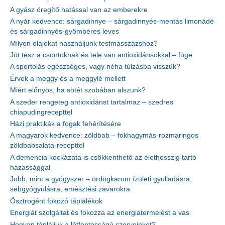
A gyász öregítő hatással van az emberekre
A nyár kedvence: sárgadinnye – sárgadinnyés-mentás limonádé
és sárgadinnyés-gyömbéres leves
Milyen olajokat használjunk testmasszázshoz?
Jót tesz a csontoknak és tele van antioxidánsokkal – füge
A sportolás egészséges, vagy néha túlzásba visszük?
Érvek a meggy és a meggylé mellett
Miért előnyös, ha sötét szobában alszunk?
A szeder rengeteg antioxidánst tartalmaz – szedres
chiapudingrecepttel
Házi praktikák a fogak fehérítésére
A magyarok kedvence: zöldbab – fokhagymás-rozmaringos
zöldbabsaláta-recepttel
A demencia kockázata is csökkenthető az élethosszig tartó
házassággal
Jobb, mint a gyógyszer – ördögkarom ízületi gyulladásra,
sebgyógyulásra, emésztési zavarokra
Ösztrogént fokozó táplálékok
Energiát szolgáltat és fokozza az energiatermelést a vas
Hogyan tápláljuk a létfontosságú szerveinket?