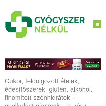
Skip
to
content
Cukor, feldolgozott ételek,
édesítőszerek, glutén, alkohol,
finomított szénhidrátok –
gyulladást okoznak – 2. rész