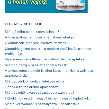
LEGFRISSEBB CIKKEK
Miért jó néha semmit sem csinálni?
A fűrészpálma nem csak a férfiaknak lehet jó
Gyümölcsök, amelyek jókedvre derítenek
Ultrafeldolgozott ételek – a modern táplálkozás csendes
problémája
Visszérre is van otthoni megoldás? Házi receptekkel
Miért ne hagyjuk ki az étrendből a tojást?
A természetes életmód is lehet káros – amikor a wellness
túlzásba fordul
Miért együnk olívaolajat lefekvés előtt?
Tippek a zsíros arcbőr ápolásához
Miért és mitől olyan egészséges a zabkorpa?
Hőhullámok esetén javasolt és nem javasolt táplálékok
Még a vérnyomást is szabályozza – aszalt szilva