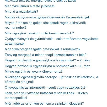
Aktivitást fokozó, energianövelő ételek és italok
Mennyire ismeri a teste jelzéseit?
Mire jó a rózsalekvár?
Magas vérnyomásra gyógynövények és fűszernövények
Milyen érdekes dolgokat készítettek régen a királynők
rozmaringból?
Mire figyeljünk, amikor multivitamint veszünk?
Gyógynövények és gyümölcsök – sok természetes vegyületet
tartalmaznak
A paprika öregedésgátló hatásokkal is rendelkezik
Tényleg mérgező a mindennapi kozmetikumaink fele?
Hogyan hozhatjuk egyensúlyba a hormonokat? – 2. rész
Hogyan hozhatjuk egyensúlyba a hormonokat? – 1. rész
Mit ne együnk és igyunk éhgyomorra?
A kollagén egészségjavító szerepe – jót tesz az ízületeknek, a
bőrnek és a hajnak
Öngyógyítás az internetről – segít vagy veszélyes út?
Teák, amelyek vízhajtó hatással rendelkeznek – ízletes
teareceptekkel
Miért jobb az orrunkon és nem a szánkon lélegezni?