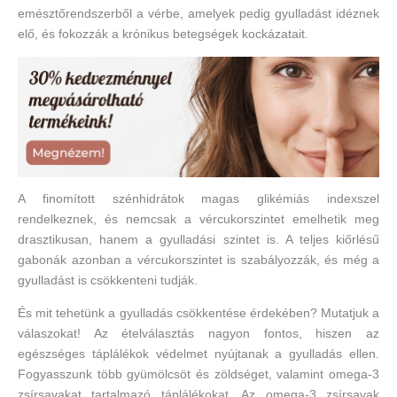
emésztőrendszerből a vérbe, amelyek pedig gyulladást idéznek
elő, és fokozzák a krónikus betegségek kockázatait.
A finomított szénhidrátok magas glikémiás indexszel
rendelkeznek, és nemcsak a vércukorszintet emelhetik meg
drasztikusan, hanem a gyulladási szintet is. A teljes kiőrlésű
gabonák azonban a vércukorszintet is szabályozzák, és még a
gyulladást is csökkenteni tudják.
És mit tehetünk a gyulladás csökkentése érdekében? Mutatjuk a
válaszokat! Az ételválasztás nagyon fontos, hiszen az
egészséges táplálékok védelmet nyújtanak a gyulladás ellen.
Fogyasszunk több gyümölcsöt és zöldséget, valamint omega-3
zsírsavakat tartalmazó táplálékokat. Az omega-3 zsírsavak