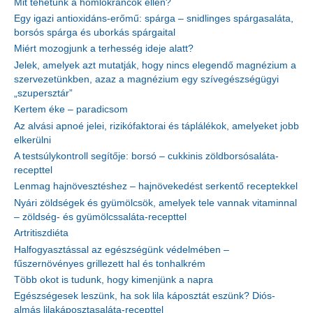
Mit tehetünk a homlokráncok ellen?
Egy igazi antioxidáns-erőmű: spárga – snidlinges spárgasaláta,
borsós spárga és uborkás spárgaital
Miért mozogjunk a terhesség ideje alatt?
Jelek, amelyek azt mutatják, hogy nincs elegendő magnézium a
szervezetünkben, azaz a magnézium egy szívegészségügyi
„szupersztár”
Kertem éke – paradicsom
Az alvási apnoé jelei, rizikófaktorai és táplálékok, amelyeket jobb
elkerülni
A testsúlykontroll segítője: borsó – cukkinis zöldborsósaláta-
recepttel
Lenmag hajnövesztéshez – hajnövekedést serkentő receptekkel
Nyári zöldségek és gyümölcsök, amelyek tele vannak vitaminnal
– zöldség- és gyümölcssaláta-recepttel
Artritiszdiéta
Halfogyasztással az egészségünk védelmében –
fűszernövényes grillezett hal és tonhalkrém
Több okot is tudunk, hogy kimenjünk a napra
Egészségesek leszünk, ha sok lila káposztát eszünk? Diós-
almás lilakáposztasaláta-recepttel