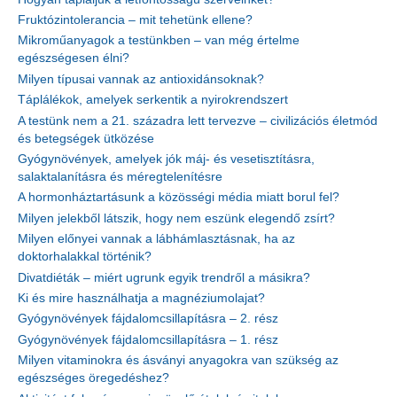
Fruktózintolerancia – mit tehetünk ellene?
Mikroműanyagok a testünkben – van még értelme
egészségesen élni?
Milyen típusai vannak az antioxidánsoknak?
Táplálékok, amelyek serkentik a nyirokrendszert
A testünk nem a 21. századra lett tervezve – civilizációs életmód
és betegségek ütközése
Gyógynövények, amelyek jók máj- és vesetisztításra,
salaktalanításra és méregtelenítésre
A hormonháztartásunk a közösségi média miatt borul fel?
Milyen jelekből látszik, hogy nem eszünk elegendő zsírt?
Milyen előnyei vannak a lábhámlasztásnak, ha az
doktorhalakkal történik?
Divatdiéták – miért ugrunk egyik trendről a másikra?
Ki és mire használhatja a magnéziumolajat?
Gyógynövények fájdalomcsillapításra – 2. rész
Gyógynövények fájdalomcsillapításra – 1. rész
Milyen vitaminokra és ásványi anyagokra van szükség az
egészséges öregedéshez?