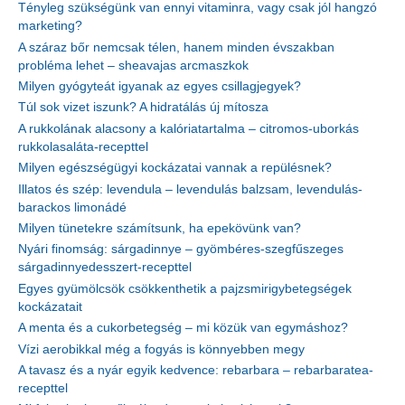
Tényleg szükségünk van ennyi vitaminra, vagy csak jól hangzó
marketing?
A száraz bőr nemcsak télen, hanem minden évszakban
probléma lehet – sheavajas arcmaszkok
Milyen gyógyteát igyanak az egyes csillagjegyek?
Túl sok vizet iszunk? A hidratálás új mítosza
A rukkolának alacsony a kalóriatartalma – citromos-uborkás
rukkolasaláta-recepttel
Milyen egészségügyi kockázatai vannak a repülésnek?
Illatos és szép: levendula – levendulás balzsam, levendulás-
barackos limonádé
Milyen tünetekre számítsunk, ha epekövünk van?
Nyári finomság: sárgadinnye – gyömbéres-szegfűszeges
sárgadinnyedesszert-recepttel
Egyes gyümölcsök csökkenthetik a pajzsmirigybetegségek
kockázatait
A menta és a cukorbetegség – mi közük van egymáshoz?
Vízi aerobikkal még a fogyás is könnyebben megy
A tavasz és a nyár egyik kedvence: rebarbara – rebarbaratea-
recepttel