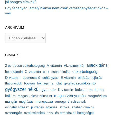
jól hangzó címkék?
Egy tápanyag, amely hiánya nem csak vérszegénységet okoz –
vas
ARCHÍVUM
A
r
c
h
CÍMKÉK
í
v
antioxidáns
A-vitamin
2-es típusú cukorbetegség
Alzheimer-kór
u
m
C-vitamin
cukorbetegség
béta-karotin
cink
csontritkulás
depresszió
E-vitamin
D-vitamin
dohányzás
elhízás
fejfájás
gyulladáscsökkentő
flavonoidok
fogyás
fokhagyma
folát
gyógyszer nélkül
kalcium
gyömbér
K-vitamin
kurkuma
kálium
magas vérnyomás
magnézium
magas koleszterinszint
mangán
megfázás
menopauza
omega-3 zsírsavak
stressz
stroke
oxidatív stressz
puffadás
szabad gyökök
szorongás
székrekedés
szív- és érrendszeri betegségek