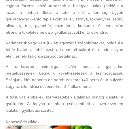
legjobb forrásai közé tartoznak a hidegvízi halak (például a
lazac, a tonhal), illetve a tofu, a dió, a lenmag. Egyéb
gyulladáscsökkentő táplálékok: zeller, áfonya, fokhagyma, szőlő,
olívaolaj, tea, gyömbér, rozmaring, kurkuma. A mediterrán
étrend a tökéletes példa a gyulladáscsökkentő étrendre.
Korlátozzuk vagy kerüljük az egyszerű szénhidrátokat, például a
fehér lisztet, a fehér rizst, a finomított cukrot és minden olyan
ételt, amely kukoricaszirupot tartalmaz.
A rendszeres testmozgás kiváló módja a gyulladás
megelőzésének. Legyünk következetesek a testmozgással.
Szánjunk időt naponta az aerob edzésre (40 perc) és a súlyzós
vagy az ellenállási edzésre heti 3-4 alkalommal.
A túlsúlyos emberek szervezetében általában mindig kialakul a
gyulladás. A fogyás azonban csökkentheti a szervezetben
kialakult gyulladási szintet.
Kapcsolódó cikkek: