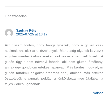
1 hozzászólás
Szuhay Péter
2025-07-25 at 18:17
Azt hiszem fontos, hogy hangsúlyozzuk, hogy a glutén csak
azoknak árt, akik arra érzékenyek. Manapság olyanok is veszik
a glutén mentes élelmiszereket, akiknek erre nem kell figyelni. A
glutén úgy tudom növényi fehérje, aki nem glutén érzékeny,
annak úgy gondolom értékes tápanyag. Más kérdés, hogy olyan
glutén tartalmú dolgokat érdemes enni, amiben más értékes
összetevők is vannak, például a tönkölybúza meg általában a
teljes kiőrlésű gabonák.
Válasz