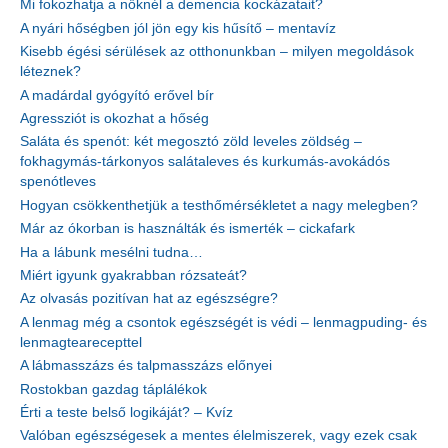
Mi fokozhatja a nőknél a demencia kockázatait?
A nyári hőségben jól jön egy kis hűsítő – mentavíz
Kisebb égési sérülések az otthonunkban – milyen megoldások
léteznek?
A madárdal gyógyító erővel bír
Agressziót is okozhat a hőség
Saláta és spenót: két megosztó zöld leveles zöldség –
fokhagymás-tárkonyos salátaleves és kurkumás-avokádós
spenótleves
Hogyan csökkenthetjük a testhőmérsékletet a nagy melegben?
Már az ókorban is használták és ismerték – cickafark
Ha a lábunk mesélni tudna…
Miért igyunk gyakrabban rózsateát?
Az olvasás pozitívan hat az egészségre?
A lenmag még a csontok egészségét is védi – lenmagpuding- és
lenmagtearecepttel
A lábmasszázs és talpmasszázs előnyei
Rostokban gazdag táplálékok
Érti a teste belső logikáját? – Kvíz
Valóban egészségesek a mentes élelmiszerek, vagy ezek csak