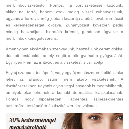
mellbimbóviszketéstől. Fontos, ha bőrviszketéssel küzdünk,
akkor ne forró, hanem csak meleg vízzel zuhanyozzunk,
ugyanis a forró víz még jobban kiszárítja a bőrt, további irritációt
és kellemetlenséget okozva. Zuhanyozást követően pedig
mindig használjunk hidratáló krémet, gondosan ügyelve a
mellbimbók kenegetésére is.
Amennyiben ekcémában szenvedünk, használjunk ceramidokkal
dúsított testápolót, amely segíti a bőr gyorsabb gyógyulását.
Egy ilyen krém az irritációt és a viszketést is csillapítja.
Egy új szappan, testápoló, vagy egy új mosószer és öblítő is oka
lehet az állandó, szűnni nem akaró viszketésnek. A
tisztítószerekben ugyanis olyan vegyi anyagok is megtalálhatók,
amelyek okai lehetnek a kontakt dermatitisz kialakulásának.
Fontos, hogy hipoallergén, illatmentes, színezékmentes
tusfürdőre, testápolóra és tisztítószerekre váltsunk.