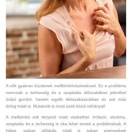
A nők gyakran küzdenek mellbimbóviszketéssel. Ez a probléma
nemcsak a terhesség és a szoptatás időszakában jelenthet
óriási gondot, hanem egyéb életszakaszokban és sok más
dolog miatt is. Mutatunk is most ezek közül néhányat!
A mellbimbó sok tényező miatt viszkethet. Irritáció, ekcéma,
szoptatás és a terhesség is oka lehet ennek a problémának. A
hideg, száraz időjárás miatt is sokan szenvednek