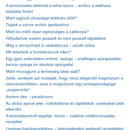
A természetes életmód is lehet káros – amikor a wellness
túlzásba fordul
Miért együnk olívaolajat lefekvés előtt?
Tippek a zsíros arcbőr ápolásához
Miért és mitől olyan egészséges a zabkorpa?
Hőhullámok esetén javasolt és nem javasolt táplálékok
Még a vérnyomást is szabályozza – aszalt szilva
Mit tehetünk a homlokráncok ellen?
Egy igazi antioxidáns-erőmű: spárga – snidlinges spárgasaláta,
borsós spárga és uborkás spárgaital
Miért mozogjunk a terhesség ideje alatt?
Jelek, amelyek azt mutatják, hogy nincs elegendő magnézium a
szervezetünkben, azaz a magnézium egy szívegészségügyi
„szupersztár”
Kertem éke – paradicsom
Az alvási apnoé jelei, rizikófaktorai és táplálékok, amelyeket jobb
elkerülni
A testsúlykontroll segítője: borsó – cukkinis zöldborsósaláta-
recepttel
Lenmag hajnövesztéshez – hajnövekedést serkentő receptekkel