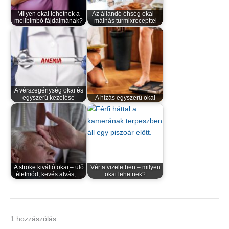
Milyen okai lehetnek a
Az állandó éhség okai –
mellbimbó fájdalmának?
málnás turmixrecepttel
A vérszegénység okai és
egyszerű kezelése
A hízás egyszerű okai
A stroke kiváltó okai – ülő
Vér a vizeletben – milyen
életmód, kevés alvás,…
okai lehetnek?
1 hozzászólás