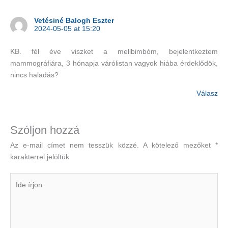
Vetésiné Balogh Eszter
2024-05-05 at 15:20
KB. fél éve viszket a mellbimbóm, bejelentkeztem
mammográfiára, 3 hónapja várólistan vagyok hiába érdeklődök,
nincs haladás?
Válasz
Szóljon hozzá
Az e-mail címet nem tesszük közzé.
A kötelező mezőket
*
karakterrel jelöltük
Ide
írjon