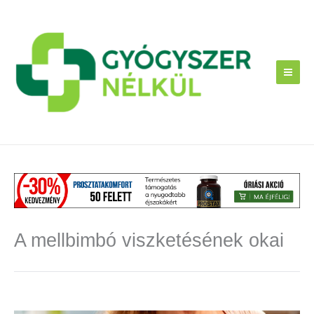
Skip
to
content
A mellbimbó viszketésének okai