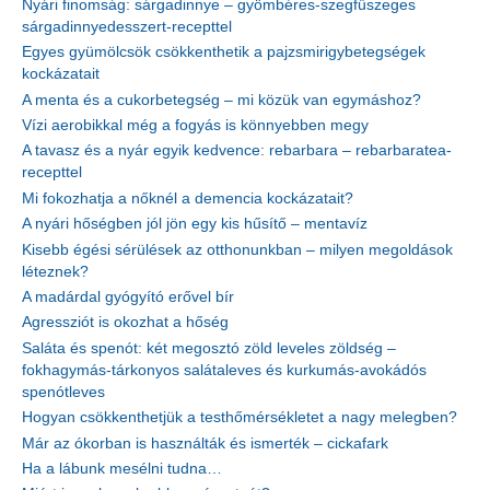
Nyári finomság: sárgadinnye – gyömbéres-szegfűszeges
sárgadinnyedesszert-recepttel
Egyes gyümölcsök csökkenthetik a pajzsmirigybetegségek
kockázatait
A menta és a cukorbetegség – mi közük van egymáshoz?
Vízi aerobikkal még a fogyás is könnyebben megy
A tavasz és a nyár egyik kedvence: rebarbara – rebarbaratea-
recepttel
Mi fokozhatja a nőknél a demencia kockázatait?
A nyári hőségben jól jön egy kis hűsítő – mentavíz
Kisebb égési sérülések az otthonunkban – milyen megoldások
léteznek?
A madárdal gyógyító erővel bír
Agressziót is okozhat a hőség
Saláta és spenót: két megosztó zöld leveles zöldség –
fokhagymás-tárkonyos salátaleves és kurkumás-avokádós
spenótleves
Hogyan csökkenthetjük a testhőmérsékletet a nagy melegben?
Már az ókorban is használták és ismerték – cickafark
Ha a lábunk mesélni tudna…