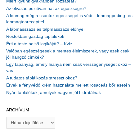
Miért igyunk gyakrabban rózsateát?
Az olvasás pozitívan hat az egészségre?
A lenmag még a csontok egészségét is védi – lenmagpuding- és
lenmagtearecepttel
A lábmasszázs és talpmasszázs előnyei
Rostokban gazdag táplálékok
Érti a teste belső logikáját? – Kvíz
Valóban egészségesek a mentes élelmiszerek, vagy ezek csak
jól hangzó címkék?
Egy tápanyag, amely hiánya nem csak vérszegénységet okoz –
vas
A tudatos táplálkozás stresszt okoz?
Érvek a fényvédő krém használata mellett rosaceás bőr esetén
Nyári táplálékok, amelyek nagyon jól hidratálnak
ARCHÍVUM
A
r
c
h