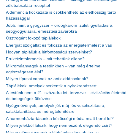
zöldbabsaláta-recepttel
A demencia kockázata is csökkenthető az élethosszig tartó
házassággal
Jobb, mint a gyógyszer – ördögkarom ízületi gyulladásra,
sebgyógyulásra, emésztési zavarokra
Ösztrogént fokozó táplálékok
Energiát szolgáltat és fokozza az energiatermelést a vas
Hogyan tápláljuk a létfontosságú szerveinket?
Fruktózintolerancia – mit tehetünk ellene?
Mikroműanyagok a testünkben – van még értelme
egészségesen élni?
Milyen típusai vannak az antioxidánsoknak?
Táplálékok, amelyek serkentik a nyirokrendszert
A testünk nem a 21. századra lett tervezve – civilizációs életmód
és betegségek ütközése
Gyógynövények, amelyek jók máj- és vesetisztításra,
salaktalanításra és méregtelenítésre
A hormonháztartásunk a közösségi média miatt borul fel?
Milyen jelekből látszik, hogy nem eszünk elegendő zsírt?
Milyen előnyei vannak a lábhámlasztásnak, ha az