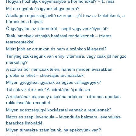
Hogyan hozhatjuk egyensúlyba a hormonokat? – 1. rész
Mit ne együnk és igyunk éhgyomorra?
A kollagén egészségjavító szerepe – jót tesz az ízületeknek, a
bőrnek és a hajnak
Öngyógyítás az internetről – segít vagy veszélyes út?
Teák, amelyek vízhajtó hatással rendelkeznek – ízletes
teareceptekkel
Miért jobb az orrunkon és nem a szánkon lélegezni?
Tényleg szükségünk van ennyi vitaminra, vagy csak jól hangzó
marketing?
A száraz bőr nemcsak télen, hanem minden évszakban
probléma lehet – sheavajas arcmaszkok
Milyen gyógyteát igyanak az egyes csillagjegyek?
Túl sok vizet iszunk? A hidratálás új mítosza
A rukkolának alacsony a kalóriatartalma – citromos-uborkás
rukkolasaláta-recepttel
Milyen egészségügyi kockázatai vannak a repülésnek?
Illatos és szép: levendula – levendulás balzsam, levendulás-
barackos limonádé
Milyen tünetekre számítsunk, ha epekövünk van?