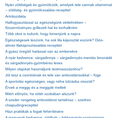
Nyári zöldségek és gyümölcsök, amelyek tele vannak vitaminnal
– zöldség- és gyümölcssaláta-recepttel
Artritiszdiéta
Halfogyasztással az egészségünk védelmében –
fűszernövényes grillezett hal és tonhalkrém
Több okot is tudunk, hogy kimenjünk a napra
Egészségesek leszünk, ha sok lila káposztát eszünk? Diós-
almás lilakáposztasaláta-recepttel
A gyász öregítő hatással van az emberekre
A nyár kedvence: sárgadinnye – sárgadinnyés-mentás limonádé
és sárgadinnyés-gyömbéres leves
Milyen olajokat használjunk testmasszázshoz?
Jót tesz a csontoknak és tele van antioxidánsokkal – füge
A sportolás egészséges, vagy néha túlzásba visszük?
Érvek a meggy és a meggylé mellett
Miért előnyös, ha sötét szobában alszunk?
A szeder rengeteg antioxidánst tartalmaz – szedres
chiapudingrecepttel
Házi praktikák a fogak fehérítésére
A magyarok kedvence: zöldbab – fokhagymás-rozmaringos