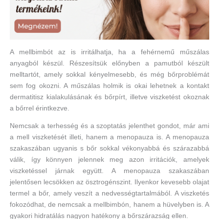
A mellbimbót az is irritálhatja, ha a fehérnemű műszálas
anyagból készül. Részesítsük előnyben a pamutból készült
melltartót, amely sokkal kényelmesebb, és még bőrproblémát
sem fog okozni. A műszálas holmik is okai lehetnek a kontakt
dermatitisz kialakulásának és bőrpírt, illetve viszketést okoznak
a bőrrel érintkezve.
Nemcsak a terhesség és a szoptatás jelenthet gondot, már ami
a mell viszketését illeti, hanem a menopauza is. A menopauza
szakaszában ugyanis s bőr sokkal vékonyabbá és szárazabbá
válik, így könnyen jelennek meg azon irritációk, amelyek
viszketéssel járnak együtt. A menopauza szakaszában
jelentősen lecsökken az ösztrogénszint. Ilyenkor kevesebb olajat
termel a bőr, amely veszít a nedvességtartalmából. A viszketés
fokozódhat, de nemcsak a mellbimbón, hanem a hüvelyben is. A
gyakori hidratálás nagyon hatékony a bőrszárazság ellen.