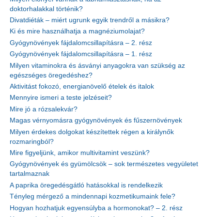
doktorhalakkal történik?
Divatdiéták – miért ugrunk egyik trendről a másikra?
Ki és mire használhatja a magnéziumolajat?
Gyógynövények fájdalomcsillapításra – 2. rész
Gyógynövények fájdalomcsillapításra – 1. rész
Milyen vitaminokra és ásványi anyagokra van szükség az
egészséges öregedéshez?
Aktivitást fokozó, energianövelő ételek és italok
Mennyire ismeri a teste jelzéseit?
Mire jó a rózsalekvár?
Magas vérnyomásra gyógynövények és fűszernövények
Milyen érdekes dolgokat készítettek régen a királynők
rozmaringból?
Mire figyeljünk, amikor multivitamint veszünk?
Gyógynövények és gyümölcsök – sok természetes vegyületet
tartalmaznak
A paprika öregedésgátló hatásokkal is rendelkezik
Tényleg mérgező a mindennapi kozmetikumaink fele?
Hogyan hozhatjuk egyensúlyba a hormonokat? – 2. rész