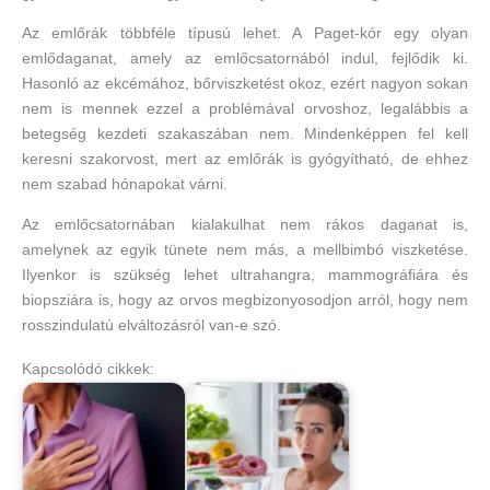
Az emlőrák többféle típusú lehet. A Paget-kór egy olyan
emlődaganat, amely az emlőcsatornából indul, fejlődik ki.
Hasonló az ekcémához, bőrviszketést okoz, ezért nagyon sokan
nem is mennek ezzel a problémával orvoshoz, legalábbis a
betegség kezdeti szakaszában nem. Mindenképpen fel kell
keresni szakorvost, mert az emlőrák is gyógyítható, de ehhez
nem szabad hónapokat várni.
Az emlőcsatornában kialakulhat nem rákos daganat is,
amelynek az egyik tünete nem más, a mellbimbó viszketése.
Ilyenkor is szükség lehet ultrahangra, mammográfiára és
biopsziára is, hogy az orvos megbizonyosodjon arról, hogy nem
rosszindulatú elváltozásról van-e szó.
Kapcsolódó cikkek: