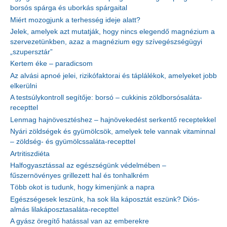
borsós spárga és uborkás spárgaital
Miért mozogjunk a terhesség ideje alatt?
Jelek, amelyek azt mutatják, hogy nincs elegendő magnézium a
szervezetünkben, azaz a magnézium egy szívegészségügyi
„szupersztár”
Kertem éke – paradicsom
Az alvási apnoé jelei, rizikófaktorai és táplálékok, amelyeket jobb
elkerülni
A testsúlykontroll segítője: borsó – cukkinis zöldborsósaláta-
recepttel
Lenmag hajnövesztéshez – hajnövekedést serkentő receptekkel
Nyári zöldségek és gyümölcsök, amelyek tele vannak vitaminnal
– zöldség- és gyümölcssaláta-recepttel
Artritiszdiéta
Halfogyasztással az egészségünk védelmében –
fűszernövényes grillezett hal és tonhalkrém
Több okot is tudunk, hogy kimenjünk a napra
Egészségesek leszünk, ha sok lila káposztát eszünk? Diós-
almás lilakáposztasaláta-recepttel
A gyász öregítő hatással van az emberekre