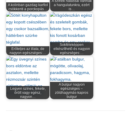
A színek hatással vannak
A kolinban gazdag karfiol
a hangulatunkra, ezért
csökkenti a porckopás…
is…
Sokféleképpen
Erőteljes az illata, de
elkészíthető és nagyon
nagyon egészséges:…
egészséges:…
A bulgur nagyon
Legyen színes, fekete,
egészséges –
őrölt vagy egész,
zöldhagymás-kapros
nagyon…
bulgur