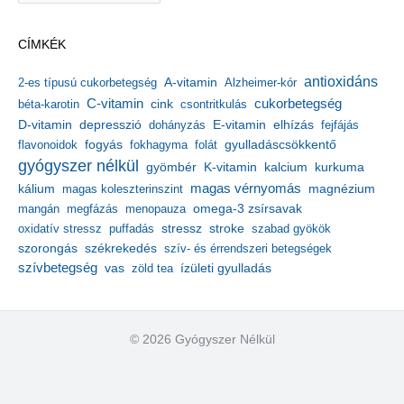
c
h
CÍMKÉK
í
v
antioxidáns
A-vitamin
2-es típusú cukorbetegség
Alzheimer-kór
u
m
C-vitamin
cukorbetegség
béta-karotin
cink
csontritkulás
depresszió
E-vitamin
D-vitamin
dohányzás
elhízás
fejfájás
gyulladáscsökkentő
flavonoidok
fogyás
fokhagyma
folát
gyógyszer nélkül
kalcium
gyömbér
K-vitamin
kurkuma
kálium
magas vérnyomás
magnézium
magas koleszterinszint
mangán
megfázás
menopauza
omega-3 zsírsavak
stressz
stroke
oxidatív stressz
puffadás
szabad gyökök
szorongás
székrekedés
szív- és érrendszeri betegségek
szívbetegség
ízületi gyulladás
vas
zöld tea
© 2026 Gyógyszer Nélkül