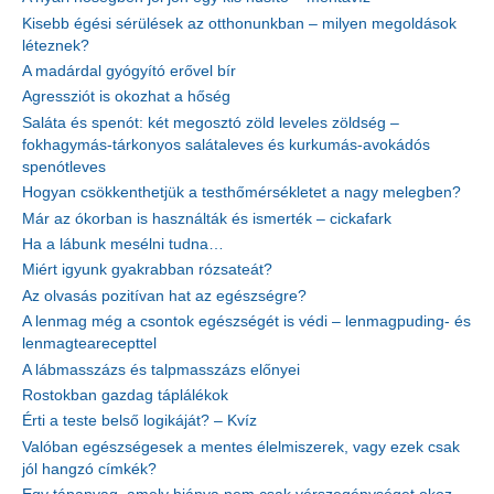
Kisebb égési sérülések az otthonunkban – milyen megoldások
léteznek?
A madárdal gyógyító erővel bír
Agressziót is okozhat a hőség
Saláta és spenót: két megosztó zöld leveles zöldség –
fokhagymás-tárkonyos salátaleves és kurkumás-avokádós
spenótleves
Hogyan csökkenthetjük a testhőmérsékletet a nagy melegben?
Már az ókorban is használták és ismerték – cickafark
Ha a lábunk mesélni tudna…
Miért igyunk gyakrabban rózsateát?
Az olvasás pozitívan hat az egészségre?
A lenmag még a csontok egészségét is védi – lenmagpuding- és
lenmagtearecepttel
A lábmasszázs és talpmasszázs előnyei
Rostokban gazdag táplálékok
Érti a teste belső logikáját? – Kvíz
Valóban egészségesek a mentes élelmiszerek, vagy ezek csak
jól hangzó címkék?