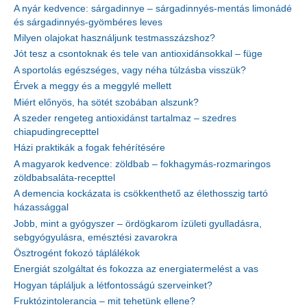
A nyár kedvence: sárgadinnye – sárgadinnyés-mentás limonádé
és sárgadinnyés-gyömbéres leves
Milyen olajokat használjunk testmasszázshoz?
Jót tesz a csontoknak és tele van antioxidánsokkal – füge
A sportolás egészséges, vagy néha túlzásba visszük?
Érvek a meggy és a meggylé mellett
Miért előnyös, ha sötét szobában alszunk?
A szeder rengeteg antioxidánst tartalmaz – szedres
chiapudingrecepttel
Házi praktikák a fogak fehérítésére
A magyarok kedvence: zöldbab – fokhagymás-rozmaringos
zöldbabsaláta-recepttel
A demencia kockázata is csökkenthető az élethosszig tartó
házassággal
Jobb, mint a gyógyszer – ördögkarom ízületi gyulladásra,
sebgyógyulásra, emésztési zavarokra
Ösztrogént fokozó táplálékok
Energiát szolgáltat és fokozza az energiatermelést a vas
Hogyan tápláljuk a létfontosságú szerveinket?
Fruktózintolerancia – mit tehetünk ellene?