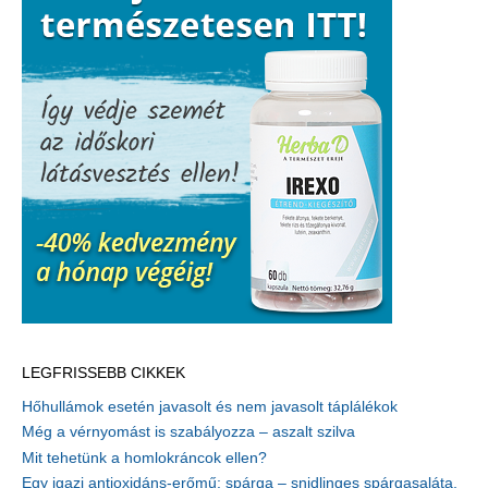
LEGFRISSEBB CIKKEK
Hőhullámok esetén javasolt és nem javasolt táplálékok
Még a vérnyomást is szabályozza – aszalt szilva
Mit tehetünk a homlokráncok ellen?
Egy igazi antioxidáns-erőmű: spárga – snidlinges spárgasaláta,