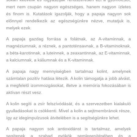
mert nem csupán nagyon egészséges, hanem nagyon ízletes
és finom is. Kutatások igazolják, hogy a papaja nagyon sok
előnnyel rendelkezik az egészségünkre nézve, mutatjuk is,
melyek ezek.
A papaja gazdag forrása a folátnak, az A-vitaminnak, a
magnéziumnak, a réznek, a pantoténsavnak, a B-vitaminoknak,
a béta-karotinnak, a luteinnek, a zeaxantinnak, az E-vitaminnak,
a kalciumnak, a káliumnak és a K-vitaminnak.
A papaja nagy mennyiségben tartalmaz kolint, amelynek
számtalan pozitív hatása létezik. A kolin támogatja a jobb alvást,
a megfelelő izommozgásokat, illetve a memória fokozásában is
aktívan részt vesz.
A kolin segíti a zsír felszívódását, és a szervezetben kialakuló
gyulladásokat is csökkenti. Mivel a kolin a sejtmembránok része,
így az idegimpulzusok átvitelében is a segítségünkre lehet.
A papaja nagyon sok antioxidánst is tartalmaz, amelyek
segítenek a szabad gyökök semlegesítésében és a