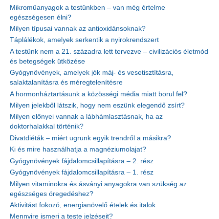
Mikroműanyagok a testünkben – van még értelme
egészségesen élni?
Milyen típusai vannak az antioxidánsoknak?
Táplálékok, amelyek serkentik a nyirokrendszert
A testünk nem a 21. századra lett tervezve – civilizációs életmód
és betegségek ütközése
Gyógynövények, amelyek jók máj- és vesetisztításra,
salaktalanításra és méregtelenítésre
A hormonháztartásunk a közösségi média miatt borul fel?
Milyen jelekből látszik, hogy nem eszünk elegendő zsírt?
Milyen előnyei vannak a lábhámlasztásnak, ha az
doktorhalakkal történik?
Divatdiéták – miért ugrunk egyik trendről a másikra?
Ki és mire használhatja a magnéziumolajat?
Gyógynövények fájdalomcsillapításra – 2. rész
Gyógynövények fájdalomcsillapításra – 1. rész
Milyen vitaminokra és ásványi anyagokra van szükség az
egészséges öregedéshez?
Aktivitást fokozó, energianövelő ételek és italok
Mennyire ismeri a teste jelzéseit?