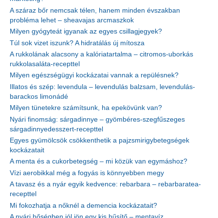
A száraz bőr nemcsak télen, hanem minden évszakban
probléma lehet – sheavajas arcmaszkok
Milyen gyógyteát igyanak az egyes csillagjegyek?
Túl sok vizet iszunk? A hidratálás új mítosza
A rukkolának alacsony a kalóriatartalma – citromos-uborkás
rukkolasaláta-recepttel
Milyen egészségügyi kockázatai vannak a repülésnek?
Illatos és szép: levendula – levendulás balzsam, levendulás-
barackos limonádé
Milyen tünetekre számítsunk, ha epekövünk van?
Nyári finomság: sárgadinnye – gyömbéres-szegfűszeges
sárgadinnyedesszert-recepttel
Egyes gyümölcsök csökkenthetik a pajzsmirigybetegségek
kockázatait
A menta és a cukorbetegség – mi közük van egymáshoz?
Vízi aerobikkal még a fogyás is könnyebben megy
A tavasz és a nyár egyik kedvence: rebarbara – rebarbaratea-
recepttel
Mi fokozhatja a nőknél a demencia kockázatait?
A nyári hőségben jól jön egy kis hűsítő – mentavíz