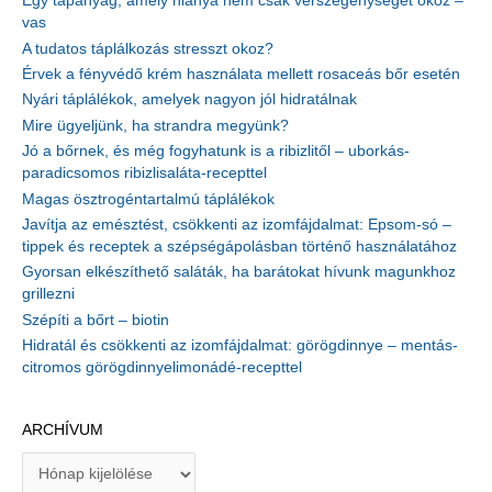
Egy tápanyag, amely hiánya nem csak vérszegénységet okoz –
vas
A tudatos táplálkozás stresszt okoz?
Érvek a fényvédő krém használata mellett rosaceás bőr esetén
Nyári táplálékok, amelyek nagyon jól hidratálnak
Mire ügyeljünk, ha strandra megyünk?
Jó a bőrnek, és még fogyhatunk is a ribizlitől – uborkás-
paradicsomos ribizlisaláta-recepttel
Magas ösztrogéntartalmú táplálékok
Javítja az emésztést, csökkenti az izomfájdalmat: Epsom-só –
tippek és receptek a szépségápolásban történő használatához
Gyorsan elkészíthető saláták, ha barátokat hívunk magunkhoz
grillezni
Szépíti a bőrt – biotin
Hidratál és csökkenti az izomfájdalmat: görögdinnye – mentás-
citromos görögdinnyelimonádé-recepttel
ARCHÍVUM
A
r