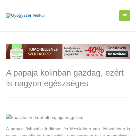
Skip
to
content
A papaja kolinban gazdag, ezért
is nagyon egészséges
A papaja őshazája Indiában és Mexikóban van. Hazánkban is
sokan kedvelik és fogyasztják rendszeresen ezt a gyümölcsöt,