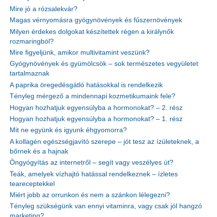
Mire jó a rózsalekvár?
Magas vérnyomásra gyógynövények és fűszernövények
Milyen érdekes dolgokat készítettek régen a királynők
rozmaringból?
Mire figyeljünk, amikor multivitamint veszünk?
Gyógynövények és gyümölcsök – sok természetes vegyületet
tartalmaznak
A paprika öregedésgátló hatásokkal is rendelkezik
Tényleg mérgező a mindennapi kozmetikumaink fele?
Hogyan hozhatjuk egyensúlyba a hormonokat? – 2. rész
Hogyan hozhatjuk egyensúlyba a hormonokat? – 1. rész
Mit ne együnk és igyunk éhgyomorra?
A kollagén egészségjavító szerepe – jót tesz az ízületeknek, a
bőrnek és a hajnak
Öngyógyítás az internetről – segít vagy veszélyes út?
Teák, amelyek vízhajtó hatással rendelkeznek – ízletes
teareceptekkel
Miért jobb az orrunkon és nem a szánkon lélegezni?
Tényleg szükségünk van ennyi vitaminra, vagy csak jól hangzó
marketing?