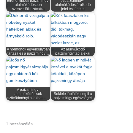
Étrendi tippek pajzsmirigy-
A pajzsmirigy-
alulműködésben
alulműködés árulkodó
szenvedők számára
jelei és tünetei
A hormonok egyensúlyban
Az alulműködő
tartása és a pajzsmirigy…
pajzsmirigy táplálékai
A pajzsmirigy-
alulműködés sok
Sokféle táplálék segíti a
szövődményt okozhat –…
pajzsmirigy egészségét
1 hozzászólás