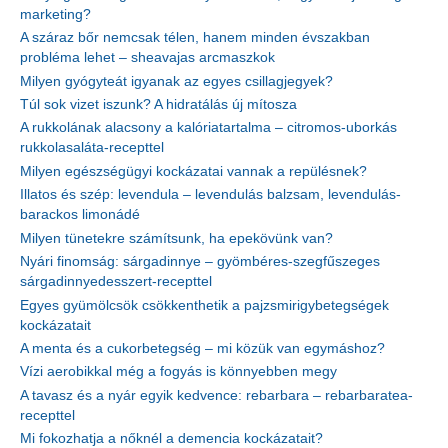
marketing?
A száraz bőr nemcsak télen, hanem minden évszakban
probléma lehet – sheavajas arcmaszkok
Milyen gyógyteát igyanak az egyes csillagjegyek?
Túl sok vizet iszunk? A hidratálás új mítosza
A rukkolának alacsony a kalóriatartalma – citromos-uborkás
rukkolasaláta-recepttel
Milyen egészségügyi kockázatai vannak a repülésnek?
Illatos és szép: levendula – levendulás balzsam, levendulás-
barackos limonádé
Milyen tünetekre számítsunk, ha epekövünk van?
Nyári finomság: sárgadinnye – gyömbéres-szegfűszeges
sárgadinnyedesszert-recepttel
Egyes gyümölcsök csökkenthetik a pajzsmirigybetegségek
kockázatait
A menta és a cukorbetegség – mi közük van egymáshoz?
Vízi aerobikkal még a fogyás is könnyebben megy
A tavasz és a nyár egyik kedvence: rebarbara – rebarbaratea-
recepttel
Mi fokozhatja a nőknél a demencia kockázatait?