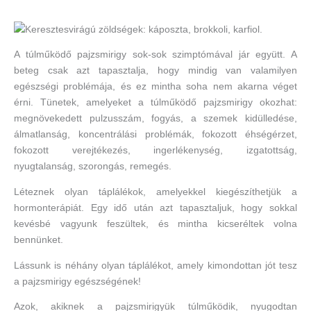
A túlműködő pajzsmirigy sok-sok szimptómával jár együtt. A
beteg csak azt tapasztalja, hogy mindig van valamilyen
egészségi problémája, és ez mintha soha nem akarna véget
érni. Tünetek, amelyeket a túlműködő pajzsmirigy okozhat:
megnövekedett pulzusszám, fogyás, a szemek kidülledése,
álmatlanság, koncentrálási problémák, fokozott éhségérzet,
fokozott verejtékezés, ingerlékenység, izgatottság,
nyugtalanság, szorongás, remegés.
Léteznek olyan táplálékok, amelyekkel kiegészíthetjük a
hormonterápiát. Egy idő után azt tapasztaljuk, hogy sokkal
kevésbé vagyunk feszültek, és mintha kicseréltek volna
bennünket.
Lássunk is néhány olyan táplálékot, amely kimondottan jót tesz
a pajzsmirigy egészségének!
Azok, akiknek a pajzsmirigyük túlműködik, nyugodtan