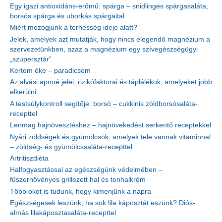
Egy igazi antioxidáns-erőmű: spárga – snidlinges spárgasaláta,
borsós spárga és uborkás spárgaital
Miért mozogjunk a terhesség ideje alatt?
Jelek, amelyek azt mutatják, hogy nincs elegendő magnézium a
szervezetünkben, azaz a magnézium egy szívegészségügyi
„szupersztár”
Kertem éke – paradicsom
Az alvási apnoé jelei, rizikófaktorai és táplálékok, amelyeket jobb
elkerülni
A testsúlykontroll segítője: borsó – cukkinis zöldborsósaláta-
recepttel
Lenmag hajnövesztéshez – hajnövekedést serkentő receptekkel
Nyári zöldségek és gyümölcsök, amelyek tele vannak vitaminnal
– zöldség- és gyümölcssaláta-recepttel
Artritiszdiéta
Halfogyasztással az egészségünk védelmében –
fűszernövényes grillezett hal és tonhalkrém
Több okot is tudunk, hogy kimenjünk a napra
Egészségesek leszünk, ha sok lila káposztát eszünk? Diós-
almás lilakáposztasaláta-recepttel