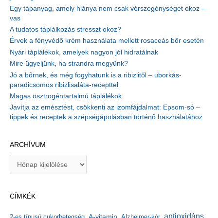
Egy tápanyag, amely hiánya nem csak vérszegénységet okoz –
vas
A tudatos táplálkozás stresszt okoz?
Érvek a fényvédő krém használata mellett rosaceás bőr esetén
Nyári táplálékok, amelyek nagyon jól hidratálnak
Mire ügyeljünk, ha strandra megyünk?
Jó a bőrnek, és még fogyhatunk is a ribizlitől – uborkás-
paradicsomos ribizlisaláta-recepttel
Magas ösztrogéntartalmú táplálékok
Javítja az emésztést, csökkenti az izomfájdalmat: Epsom-só –
tippek és receptek a szépségápolásban történő használatához
ARCHÍVUM
A
r
c
h
CÍMKÉK
í
v
antioxidáns
A-vitamin
2-es típusú cukorbetegség
Alzheimer-kór
u