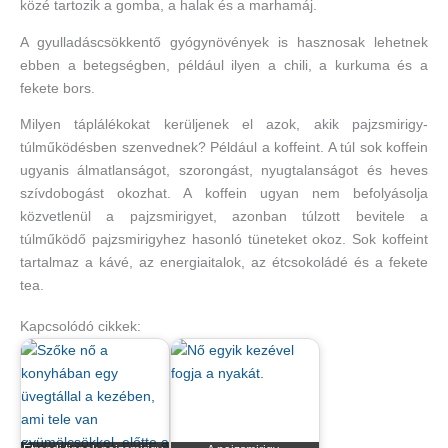
közé tartozik a gomba, a halak és a marhamáj.
A gyulladáscsökkentő gyógynövények is hasznosak lehetnek
ebben a betegségben, például ilyen a chili, a kurkuma és a
fekete bors.
Milyen táplálékokat kerüljenek el azok, akik pajzsmirigy-
túlműködésben szenvednek? Például a koffeint. A túl sok koffein
ugyanis álmatlanságot, szorongást, nyugtalanságot és heves
szívdobogást okozhat. A koffein ugyan nem befolyásolja
közvetlenül a pajzsmirigyet, azonban túlzott bevitele a
túlműködő pajzsmirigyhez hasonló tüneteket okoz. Sok koffeint
tartalmaz a kávé, az energiaitalok, az étcsokoládé és a fekete
tea.
Kapcsolódó cikkek: