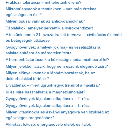
Fruktózintolerancia – mit tehetünk ellene?
Mikroműanyagok a testünkben – van még értelme
egészségesen élni?
Milyen típusai vannak az antioxidánsoknak?
Táplálékok, amelyek serkentik a nyirokrendszert
A testünk nem a 21. századra lett tervezve – civilizációs életmód
és betegségek ütközése
Gyógynövények, amelyek jók máj- és vesetisztításra,
salaktalanításra és méregtelenítésre
A hormonháztartásunk a közösségi média miatt borul fel?
Milyen jelekből látszik, hogy nem eszünk elegendő zsírt?
Milyen előnyei vannak a lábhámlasztásnak, ha az
doktorhalakkal történik?
Divatdiéták – miért ugrunk egyik trendről a másikra?
Ki és mire használhatja a magnéziumolajat?
Gyógynövények fájdalomcsillapításra – 2. rész
Gyógynövények fájdalomcsillapításra – 1. rész
Milyen vitaminokra és ásványi anyagokra van szükség az
egészséges öregedéshez?
Aktivitást fokozó, energianövelő ételek és italok