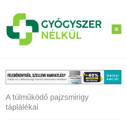
Skip
to
content
A túlműködő pajzsmirigy
táplálékai