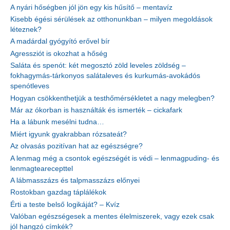
A nyári hőségben jól jön egy kis hűsítő – mentavíz
Kisebb égési sérülések az otthonunkban – milyen megoldások
léteznek?
A madárdal gyógyító erővel bír
Agressziót is okozhat a hőség
Saláta és spenót: két megosztó zöld leveles zöldség –
fokhagymás-tárkonyos salátaleves és kurkumás-avokádós
spenótleves
Hogyan csökkenthetjük a testhőmérsékletet a nagy melegben?
Már az ókorban is használták és ismerték – cickafark
Ha a lábunk mesélni tudna…
Miért igyunk gyakrabban rózsateát?
Az olvasás pozitívan hat az egészségre?
A lenmag még a csontok egészségét is védi – lenmagpuding- és
lenmagtearecepttel
A lábmasszázs és talpmasszázs előnyei
Rostokban gazdag táplálékok
Érti a teste belső logikáját? – Kvíz
Valóban egészségesek a mentes élelmiszerek, vagy ezek csak
jól hangzó címkék?