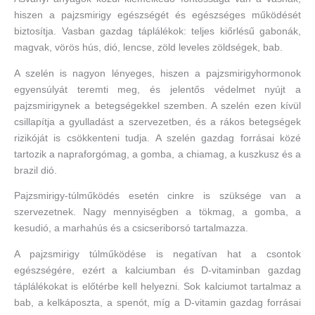
hiszen a pajzsmirigy egészségét és egészséges működését
biztosítja. Vasban gazdag táplálékok: teljes kiőrlésű gabonák,
magvak, vörös hús, dió, lencse, zöld leveles zöldségek, bab.
A szelén is nagyon lényeges, hiszen a pajzsmirigyhormonok
egyensúlyát teremti meg, és jelentős védelmet nyújt a
pajzsmirigynek a betegségekkel szemben. A szelén ezen kívül
csillapítja a gyulladást a szervezetben, és a rákos betegségek
rizikóját is csökkenteni tudja. A szelén gazdag forrásai közé
tartozik a napraforgómag, a gomba, a chiamag, a kuszkusz és a
brazil dió.
Pajzsmirigy-túlműködés esetén cinkre is szüksége van a
szervezetnek. Nagy mennyiségben a tökmag, a gomba, a
kesudió, a marhahús és a csicseriborsó tartalmazza.
A pajzsmirigy túlműködése is negatívan hat a csontok
egészségére, ezért a kalciumban és D-vitaminban gazdag
táplálékokat is előtérbe kell helyezni. Sok kalciumot tartalmaz a
bab, a kelkáposzta, a spenót, míg a D-vitamin gazdag forrásai