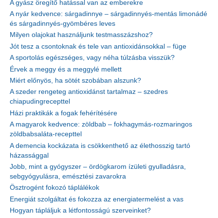
A gyász öregítő hatással van az emberekre
A nyár kedvence: sárgadinnye – sárgadinnyés-mentás limonádé
és sárgadinnyés-gyömbéres leves
Milyen olajokat használjunk testmasszázshoz?
Jót tesz a csontoknak és tele van antioxidánsokkal – füge
A sportolás egészséges, vagy néha túlzásba visszük?
Érvek a meggy és a meggylé mellett
Miért előnyös, ha sötét szobában alszunk?
A szeder rengeteg antioxidánst tartalmaz – szedres
chiapudingrecepttel
Házi praktikák a fogak fehérítésére
A magyarok kedvence: zöldbab – fokhagymás-rozmaringos
zöldbabsaláta-recepttel
A demencia kockázata is csökkenthető az élethosszig tartó
házassággal
Jobb, mint a gyógyszer – ördögkarom ízületi gyulladásra,
sebgyógyulásra, emésztési zavarokra
Ösztrogént fokozó táplálékok
Energiát szolgáltat és fokozza az energiatermelést a vas
Hogyan tápláljuk a létfontosságú szerveinket?