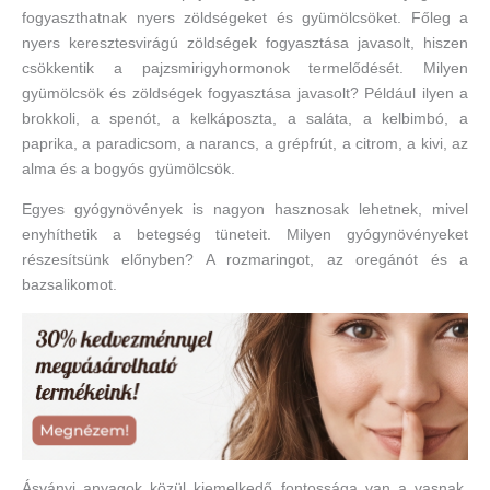
fogyaszthatnak nyers zöldségeket és gyümölcsöket. Főleg a
nyers keresztesvirágú zöldségek fogyasztása javasolt, hiszen
csökkentik a pajzsmirigyhormonok termelődését. Milyen
gyümölcsök és zöldségek fogyasztása javasolt? Például ilyen a
brokkoli, a spenót, a kelkáposzta, a saláta, a kelbimbó, a
paprika, a paradicsom, a narancs, a grépfrút, a citrom, a kivi, az
alma és a bogyós gyümölcsök.
Egyes gyógynövények is nagyon hasznosak lehetnek, mivel
enyhíthetik a betegség tüneteit. Milyen gyógynövényeket
részesítsünk előnyben? A rozmaringot, az oregánót és a
bazsalikomot.
Ásványi anyagok közül kiemelkedő fontossága van a vasnak,