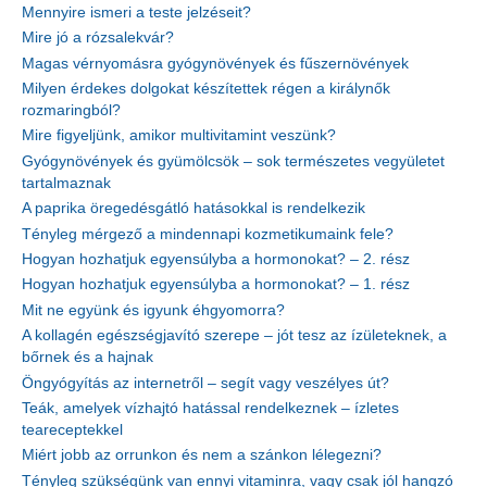
Mennyire ismeri a teste jelzéseit?
Mire jó a rózsalekvár?
Magas vérnyomásra gyógynövények és fűszernövények
Milyen érdekes dolgokat készítettek régen a királynők
rozmaringból?
Mire figyeljünk, amikor multivitamint veszünk?
Gyógynövények és gyümölcsök – sok természetes vegyületet
tartalmaznak
A paprika öregedésgátló hatásokkal is rendelkezik
Tényleg mérgező a mindennapi kozmetikumaink fele?
Hogyan hozhatjuk egyensúlyba a hormonokat? – 2. rész
Hogyan hozhatjuk egyensúlyba a hormonokat? – 1. rész
Mit ne együnk és igyunk éhgyomorra?
A kollagén egészségjavító szerepe – jót tesz az ízületeknek, a
bőrnek és a hajnak
Öngyógyítás az internetről – segít vagy veszélyes út?
Teák, amelyek vízhajtó hatással rendelkeznek – ízletes
teareceptekkel
Miért jobb az orrunkon és nem a szánkon lélegezni?
Tényleg szükségünk van ennyi vitaminra, vagy csak jól hangzó