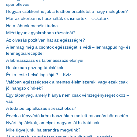
spenótleves
Hogyan csökkenthetjük a testhőmérsékletet a nagy melegben?
Már az ókorban is használták és ismerték – cickafark
Ha a lábunk mesélni tudna…
Miért igyunk gyakrabban rózsateát?
Az olvasás pozitívan hat az egészségre?
A lenmag még a csontok egészségét is védi – lenmagpuding- és
lenmagtearecepttel
A lábmasszázs és talpmasszázs előnyei
Rostokban gazdag táplálékok
Érti a teste belső logikáját? – Kvíz
Valóban egészségesek a mentes élelmiszerek, vagy ezek csak
jól hangzó címkék?
Egy tápanyag, amely hiánya nem csak vérszegénységet okoz –
vas
A tudatos táplálkozás stresszt okoz?
Érvek a fényvédő krém használata mellett rosaceás bőr esetén
Nyári táplálékok, amelyek nagyon jól hidratálnak
Mire ügyeljünk, ha strandra megyünk?