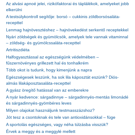
Az alvási apnoé jelei, rizikófaktorai és táplálékok, amelyeket jobb
elkerülni
A testsúlykontroll segítője: borsó – cukkinis zöldborsósaláta-
recepttel
Lenmag hajnövesztéshez – hajnövekedést serkentő receptekkel
Nyári zöldségek és gyümölcsök, amelyek tele vannak vitaminnal
– zöldség- és gyümölcssaláta-recepttel
Artritiszdiéta
Halfogyasztással az egészségünk védelmében –
fűszernövényes grillezett hal és tonhalkrém
Több okot is tudunk, hogy kimenjünk a napra
Egészségesek leszünk, ha sok lila káposztát eszünk? Diós-
almás lilakáposztasaláta-recepttel
A gyász öregítő hatással van az emberekre
A nyár kedvence: sárgadinnye – sárgadinnyés-mentás limonádé
és sárgadinnyés-gyömbéres leves
Milyen olajokat használjunk testmasszázshoz?
Jót tesz a csontoknak és tele van antioxidánsokkal – füge
A sportolás egészséges, vagy néha túlzásba visszük?
Érvek a meggy és a meggylé mellett