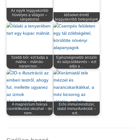
Az egyik leggyakoribb
hüvelyes a világon –
Időseket érintő
sárgaborsó
leggyakoribb betegségek
Szebb bőr: ezt tudja a
Egészségesebb arcszín
málna – málnás-
és súlycsökkenés – ezt
narancsos…
adja a…
A magnézium hiánya
Erős immunrendszer,
csontritkulást okozhat – de
stabil immunfunkciók –
nem…
ezt…