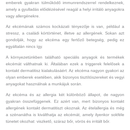
emberek gyakran túlműködő immunrendszerrel rendelkeznek,
amely a gyulladás előidézésével reagál a helyi irritáló anyagokra
vagy allergénekre.
Az ekcémának számos kockázati tényezője is van, például a
stressz, a családi kórtörténet, illetve az allergének. Sokan azt
gondolják, hogy az ekcéma egy fertőző betegség, pedig ez
egyáltalán nincs így.
A környezetünkben található speciális anyagok és termékek
ekcémát válthatnak ki. Általában ezek a triggerek felelősek a
kontakt dermatitisz kialakulásáért. Az ekcéma nagyon gyakori az
olyan emberek esetében, akik bizonyos tisztítószereket és vegyi
anyagokat használnak a munkájuk során.
Az ekcéma és az allergia két különböző állapot, de nagyon
gyakran összefüggenek. Ez azért van, mert bizonyos kontakt
allergének kontakt dermatitiszt okoznak. Az ételallergia és még
a szénanátha is kiválthatja az ekcémát, amely ilyenkor sokféle
tünetet okozhat: viszkető, száraz bőr, vörös és irritált bőr.