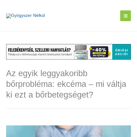
Skip
to
content
Az egyik leggyakoribb
bőrprobléma: ekcéma – mi váltja
ki ezt a bőrbetegséget?