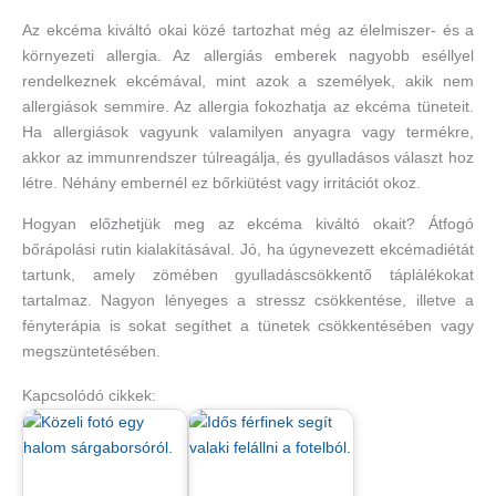
Az ekcéma kiváltó okai közé tartozhat még az élelmiszer- és a
környezeti allergia. Az allergiás emberek nagyobb eséllyel
rendelkeznek ekcémával, mint azok a személyek, akik nem
allergiások semmire. Az allergia fokozhatja az ekcéma tüneteit.
Ha allergiások vagyunk valamilyen anyagra vagy termékre,
akkor az immunrendszer túlreagálja, és gyulladásos választ hoz
létre. Néhány embernél ez bőrkiütést vagy irritációt okoz.
Hogyan előzhetjük meg az ekcéma kiváltó okait? Átfogó
bőrápolási rutin kialakításával. Jó, ha úgynevezett ekcémadiétát
tartunk, amely zömében gyulladáscsökkentő táplálékokat
tartalmaz. Nagyon lényeges a stressz csökkentése, illetve a
fényterápia is sokat segíthet a tünetek csökkentésében vagy
megszüntetésében.
Kapcsolódó cikkek: