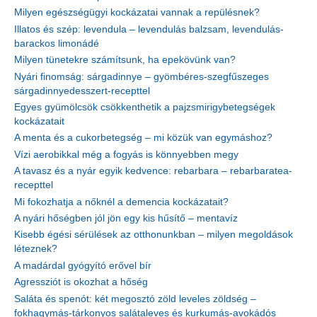
Milyen egészségügyi kockázatai vannak a repülésnek?
Illatos és szép: levendula – levendulás balzsam, levendulás-
barackos limonádé
Milyen tünetekre számítsunk, ha epekövünk van?
Nyári finomság: sárgadinnye – gyömbéres-szegfűszeges
sárgadinnyedesszert-recepttel
Egyes gyümölcsök csökkenthetik a pajzsmirigybetegségek
kockázatait
A menta és a cukorbetegség – mi közük van egymáshoz?
Vízi aerobikkal még a fogyás is könnyebben megy
A tavasz és a nyár egyik kedvence: rebarbara – rebarbaratea-
recepttel
Mi fokozhatja a nőknél a demencia kockázatait?
A nyári hőségben jól jön egy kis hűsítő – mentavíz
Kisebb égési sérülések az otthonunkban – milyen megoldások
léteznek?
A madárdal gyógyító erővel bír
Agressziót is okozhat a hőség
Saláta és spenót: két megosztó zöld leveles zöldség –
fokhagymás-tárkonyos salátaleves és kurkumás-avokádós