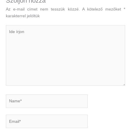
Szóljon hozzá
Az e-mail címet nem tesszük közzé.
A kötelező mezőket
*
karakterrel jelöltük
Ide
írjon
Name*
Email*