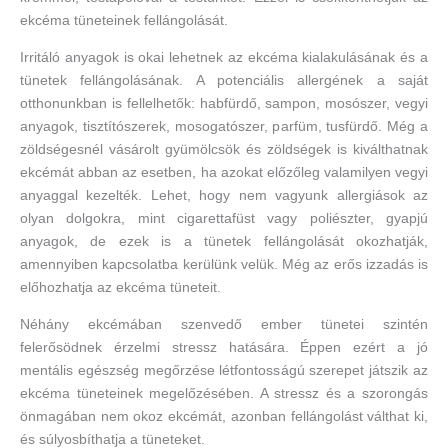
ekcéma tüneteinek fellángolását.
Irritáló anyagok is okai lehetnek az ekcéma kialakulásának és a
tünetek fellángolásának. A potenciális allergének a saját
otthonunkban is fellelhetők: habfürdő, sampon, mosószer, vegyi
anyagok, tisztítószerek, mosogatószer, parfüm, tusfürdő. Még a
zöldségesnél vásárolt gyümölcsök és zöldségek is kiválthatnak
ekcémát abban az esetben, ha azokat előzőleg valamilyen vegyi
anyaggal kezelték. Lehet, hogy nem vagyunk allergiások az
olyan dolgokra, mint cigarettafüst vagy poliészter, gyapjú
anyagok, de ezek is a tünetek fellángolását okozhatják,
amennyiben kapcsolatba kerülünk velük. Még az erős izzadás is
előhozhatja az ekcéma tüneteit.
Néhány ekcémában szenvedő ember tünetei szintén
felerősödnek érzelmi stressz hatására. Éppen ezért a jó
mentális egészség megőrzése létfontosságú szerepet játszik az
ekcéma tüneteinek megelőzésében. A stressz és a szorongás
önmagában nem okoz ekcémát, azonban fellángolást válthat ki,
és súlyosbíthatja a tüneteket.