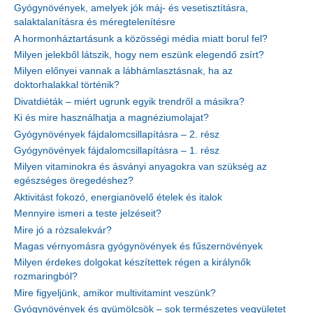
Gyógynövények, amelyek jók máj- és vesetisztításra,
salaktalanításra és méregtelenítésre
A hormonháztartásunk a közösségi média miatt borul fel?
Milyen jelekből látszik, hogy nem eszünk elegendő zsírt?
Milyen előnyei vannak a lábhámlasztásnak, ha az
doktorhalakkal történik?
Divatdiéták – miért ugrunk egyik trendről a másikra?
Ki és mire használhatja a magnéziumolajat?
Gyógynövények fájdalomcsillapításra – 2. rész
Gyógynövények fájdalomcsillapításra – 1. rész
Milyen vitaminokra és ásványi anyagokra van szükség az
egészséges öregedéshez?
Aktivitást fokozó, energianövelő ételek és italok
Mennyire ismeri a teste jelzéseit?
Mire jó a rózsalekvár?
Magas vérnyomásra gyógynövények és fűszernövények
Milyen érdekes dolgokat készítettek régen a királynők
rozmaringból?
Mire figyeljünk, amikor multivitamint veszünk?
Gyógynövények és gyümölcsök – sok természetes vegyületet