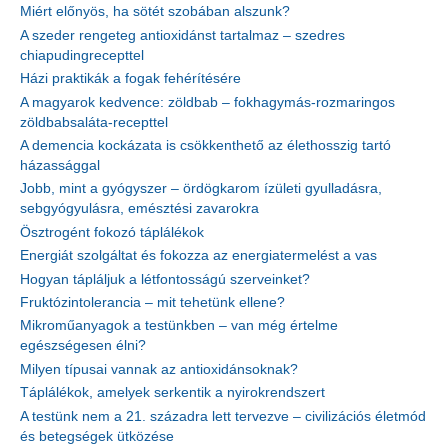
Miért előnyös, ha sötét szobában alszunk?
A szeder rengeteg antioxidánst tartalmaz – szedres
chiapudingrecepttel
Házi praktikák a fogak fehérítésére
A magyarok kedvence: zöldbab – fokhagymás-rozmaringos
zöldbabsaláta-recepttel
A demencia kockázata is csökkenthető az élethosszig tartó
házassággal
Jobb, mint a gyógyszer – ördögkarom ízületi gyulladásra,
sebgyógyulásra, emésztési zavarokra
Ösztrogént fokozó táplálékok
Energiát szolgáltat és fokozza az energiatermelést a vas
Hogyan tápláljuk a létfontosságú szerveinket?
Fruktózintolerancia – mit tehetünk ellene?
Mikroműanyagok a testünkben – van még értelme
egészségesen élni?
Milyen típusai vannak az antioxidánsoknak?
Táplálékok, amelyek serkentik a nyirokrendszert
A testünk nem a 21. századra lett tervezve – civilizációs életmód
és betegségek ütközése