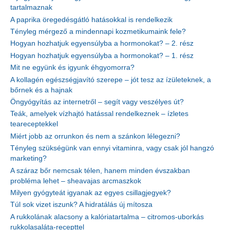
tartalmaznak
A paprika öregedésgátló hatásokkal is rendelkezik
Tényleg mérgező a mindennapi kozmetikumaink fele?
Hogyan hozhatjuk egyensúlyba a hormonokat? – 2. rész
Hogyan hozhatjuk egyensúlyba a hormonokat? – 1. rész
Mit ne együnk és igyunk éhgyomorra?
A kollagén egészségjavító szerepe – jót tesz az ízületeknek, a
bőrnek és a hajnak
Öngyógyítás az internetről – segít vagy veszélyes út?
Teák, amelyek vízhajtó hatással rendelkeznek – ízletes
teareceptekkel
Miért jobb az orrunkon és nem a szánkon lélegezni?
Tényleg szükségünk van ennyi vitaminra, vagy csak jól hangzó
marketing?
A száraz bőr nemcsak télen, hanem minden évszakban
probléma lehet – sheavajas arcmaszkok
Milyen gyógyteát igyanak az egyes csillagjegyek?
Túl sok vizet iszunk? A hidratálás új mítosza
A rukkolának alacsony a kalóriatartalma – citromos-uborkás
rukkolasaláta-recepttel