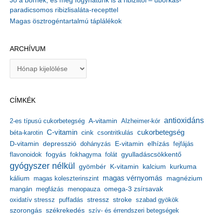
Jó a bőrnek, és még fogyhatunk is a ribizlitől – uborkás-
paradicsomos ribizlisaláta-recepttel
Magas ösztrogéntartalmú táplálékok
ARCHÍVUM
A
r
c
h
CÍMKÉK
í
v
antioxidáns
A-vitamin
2-es típusú cukorbetegség
Alzheimer-kór
u
m
C-vitamin
cukorbetegség
béta-karotin
cink
csontritkulás
depresszió
E-vitamin
D-vitamin
dohányzás
elhízás
fejfájás
gyulladáscsökkentő
flavonoidok
fogyás
fokhagyma
folát
gyógyszer nélkül
kalcium
gyömbér
K-vitamin
kurkuma
kálium
magas vérnyomás
magnézium
magas koleszterinszint
mangán
megfázás
menopauza
omega-3 zsírsavak
stressz
stroke
oxidatív stressz
puffadás
szabad gyökök
szorongás
székrekedés
szív- és érrendszeri betegségek