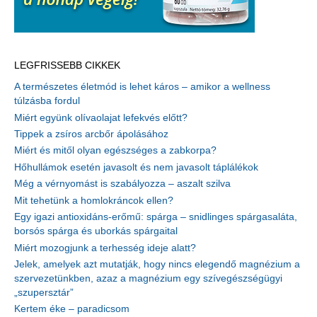
LEGFRISSEBB CIKKEK
A természetes életmód is lehet káros – amikor a wellness
túlzásba fordul
Miért együnk olívaolajat lefekvés előtt?
Tippek a zsíros arcbőr ápolásához
Miért és mitől olyan egészséges a zabkorpa?
Hőhullámok esetén javasolt és nem javasolt táplálékok
Még a vérnyomást is szabályozza – aszalt szilva
Mit tehetünk a homlokráncok ellen?
Egy igazi antioxidáns-erőmű: spárga – snidlinges spárgasaláta,
borsós spárga és uborkás spárgaital
Miért mozogjunk a terhesség ideje alatt?
Jelek, amelyek azt mutatják, hogy nincs elegendő magnézium a
szervezetünkben, azaz a magnézium egy szívegészségügyi
„szupersztár”
Kertem éke – paradicsom