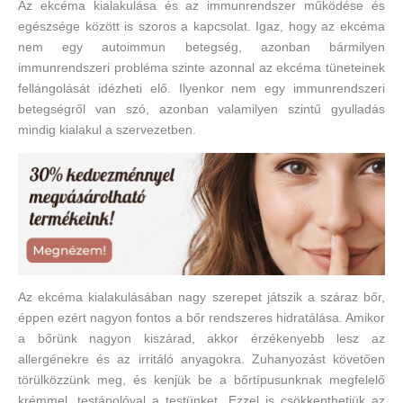
Az ekcéma kialakulása és az immunrendszer működése és
egészsége között is szoros a kapcsolat. Igaz, hogy az ekcéma
nem egy autoimmun betegség, azonban bármilyen
immunrendszeri probléma szinte azonnal az ekcéma tüneteinek
fellángolását idézheti elő. Ilyenkor nem egy immunrendszeri
betegségről van szó, azonban valamilyen szintű gyulladás
mindig kialakul a szervezetben.
Az ekcéma kialakulásában nagy szerepet játszik a száraz bőr,
éppen ezért nagyon fontos a bőr rendszeres hidratálása. Amikor
a bőrünk nagyon kiszárad, akkor érzékenyebb lesz az
allergénekre és az irritáló anyagokra. Zuhanyozást követően
törülközzünk meg, és kenjük be a bőrtípusunknak megfelelő
krémmel, testápolóval a testünket. Ezzel is csökkenthetjük az