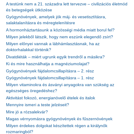
A testünk nem a 21. századra lett tervezve – civilizációs életmód
és betegségek ütközése
Gyógynövények, amelyek jók máj- és vesetisztításra,
salaktalanításra és méregtelenítésre
A hormonháztartásunk a közösségi média miatt borul fel?
Milyen jelekből látszik, hogy nem eszünk elegendő zsírt?
Milyen előnyei vannak a lábhámlasztásnak, ha az
doktorhalakkal történik?
Divatdiéták – miért ugrunk egyik trendről a másikra?
Ki és mire használhatja a magnéziumolajat?
Gyógynövények fájdalomcsillapításra – 2. rész
Gyógynövények fájdalomcsillapításra – 1. rész
Milyen vitaminokra és ásványi anyagokra van szükség az
egészséges öregedéshez?
Aktivitást fokozó, energianövelő ételek és italok
Mennyire ismeri a teste jelzéseit?
Mire jó a rózsalekvár?
Magas vérnyomásra gyógynövények és fűszernövények
Milyen érdekes dolgokat készítettek régen a királynők
rozmaringból?