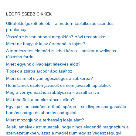
LEGFRISSEBB CIKKEK
Ultrafeldolgozott ételek – a modern táplálkozás csendes
problémája
Visszérre is van otthoni megoldás? Házi receptekkel
Miért ne hagyjuk ki az étrendből a tojást?
A természetes életmód is lehet káros – amikor a wellness
túlzásba fordul
Miért együnk olívaolajat lefekvés előtt?
Tippek a zsíros arcbőr ápolásához
Miért és mitől olyan egészséges a zabkorpa?
Hőhullámok esetén javasolt és nem javasolt táplálékok
Még a vérnyomást is szabályozza – aszalt szilva
Mit tehetünk a homlokráncok ellen?
Egy igazi antioxidáns-erőmű: spárga – snidlinges spárgasaláta,
borsós spárga és uborkás spárgaital
Miért mozogjunk a terhesség ideje alatt?
Jelek, amelyek azt mutatják, hogy nincs elegendő magnézium a
szervezetünkben, azaz a magnézium egy szívegészségügyi