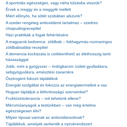
A sportolás egészséges, vagy néha túlzásba visszük?
Érvek a meggy és a meggylé mellett
Miért előnyös, ha sötét szobában alszunk?
A szeder rengeteg antioxidánst tartalmaz – szedres
chiapudingrecepttel
Házi praktikák a fogak fehérítésére
A magyarok kedvence: zöldbab – fokhagymás-rozmaringos
zöldbabsaláta-recepttel
A demencia kockázata is csökkenthető az élethosszig tartó
házassággal
Jobb, mint a gyógyszer – ördögkarom ízületi gyulladásra,
sebgyógyulásra, emésztési zavarokra
Ösztrogént fokozó táplálékok
Energiát szolgáltat és fokozza az energiatermelést a vas
Hogyan tápláljuk a létfontosságú szerveinket?
Fruktózintolerancia – mit tehetünk ellene?
Mikroműanyagok a testünkben – van még értelme
egészségesen élni?
Milyen típusai vannak az antioxidánsoknak?
Táplálékok, amelyek serkentik a nyirokrendszert