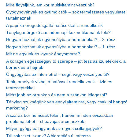
Mire figyeljünk, amikor multivitamint veszünk?
Gyógynövények és gyümölcsök – sok természetes vegyületet
tartalmaznak
A paprika öregedésgátló hatásokkal is rendelkezik
Tényleg mérgező a mindennapi kozmetikumaink fele?
Hogyan hozhatjuk egyensúlyba a hormonokat? – 2. rész
Hogyan hozhatjuk egyensúlyba a hormonokat? – 1. rész
Mit ne együnk és igyunk éhgyomorra?
A kollagén egészségjavító szerepe – jót tesz az ízületeknek, a
bőrnek és a hajnak
Öngyógyítás az internetről – segít vagy veszélyes út?
Teák, amelyek vízhajtó hatással rendelkeznek – ízletes
teareceptekkel
Miért jobb az orrunkon és nem a szánkon lélegezni?
Tényleg szükségünk van ennyi vitaminra, vagy csak jól hangzó
marketing?
A száraz bőr nemcsak télen, hanem minden évszakban
probléma lehet – sheavajas arcmaszkok
Milyen gyógyteát igyanak az egyes csillagjegyek?
Túl sok vizet iszunk? A hidratálás új mítosza