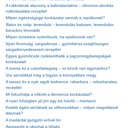
A rukkolának alacsony a kalóriatartalma – citromos-uborkás
rukkolasaláta-recepttel
Milyen egészségügyi kockázatai vannak a repülésnek?
Illatos és szép: levendula – levendulás balzsam, levendulás-
barackos limonádé
Milyen tünetekre számítsunk, ha epekövünk van?
Nyári finomság: sárgadinnye – gyömbéres-szegfűszeges
sárgadinnyedesszert-recepttel
Egyes gyümölcsök csökkenthetik a pajzsmirigybetegségek
kockázatait
A menta és a cukorbetegség – mi közük van egymáshoz?
Vízi aerobikkal még a fogyás is könnyebben megy
A tavasz és a nyár egyik kedvence: rebarbara – rebarbaratea-
recepttel
Mi fokozhatja a nőknél a demencia kockázatait?
A nyári hőségben jól jön egy kis hűsítő – mentavíz
Kisebb égési sérülések az otthonunkban – milyen megoldások
léteznek?
A madárdal gyógyító erővel bír
Agressziót is okozhat a hőség