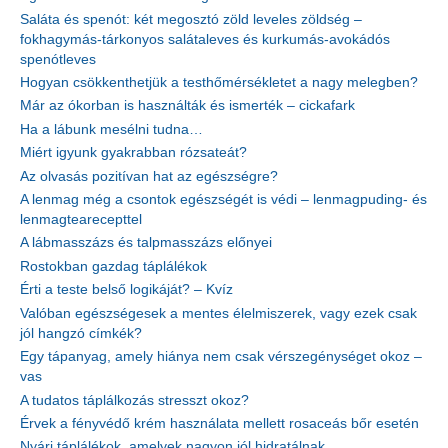
Saláta és spenót: két megosztó zöld leveles zöldség –
fokhagymás-tárkonyos salátaleves és kurkumás-avokádós
spenótleves
Hogyan csökkenthetjük a testhőmérsékletet a nagy melegben?
Már az ókorban is használták és ismerték – cickafark
Ha a lábunk mesélni tudna…
Miért igyunk gyakrabban rózsateát?
Az olvasás pozitívan hat az egészségre?
A lenmag még a csontok egészségét is védi – lenmagpuding- és
lenmagtearecepttel
A lábmasszázs és talpmasszázs előnyei
Rostokban gazdag táplálékok
Érti a teste belső logikáját? – Kvíz
Valóban egészségesek a mentes élelmiszerek, vagy ezek csak
jól hangzó címkék?
Egy tápanyag, amely hiánya nem csak vérszegénységet okoz –
vas
A tudatos táplálkozás stresszt okoz?
Érvek a fényvédő krém használata mellett rosaceás bőr esetén
Nyári táplálékok, amelyek nagyon jól hidratálnak