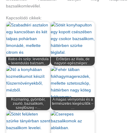
bazsalikomlevéllel.
Kapcsolódó cikkek:
Illatos és szép: levendula
Erőteljes az illata, de
– levendulás balzsam,…
nagyon egészséges:…
Rozmaring, gyömbér,
A magas vérnyomás és a
zsurló, bazsalikom,
természetes kiegészítők –
szegfűszeg –…
…