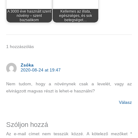
A 3000 éve használt szent
Kellemes az illata,
növény – szent
egészséges, és sok
bazsalikom
betegséget…
1 hozzászólás
Zsóka
2020-08-24 at 19:47
Nem tudom, hogy a növénynek csak a levelét, vagy az
elvirágzott magvas részt is lehet-e használni?
Válasz
Szóljon hozzá
Az e-mail címet nem tesszük közzé.
A kötelező mezőket
*