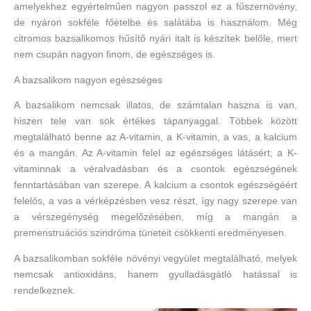
amelyekhez egyértelműen nagyon passzol ez a fűszernövény,
de nyáron sokféle főételbe és salátába is használom. Még
citromos bazsalikomos hűsítő nyári italt is készítek belőle, mert
nem csupán nagyon finom, de egészséges is.
A bazsalikom nagyon egészséges
A bazsalikom nemcsak illatos, de számtalan haszna is van,
hiszen tele van sok értékes tápanyaggal. Többek között
megtalálható benne az A-vitamin, a K-vitamin, a vas, a kalcium
és a mangán. Az A-vitamin felel az egészséges látásért, a K-
vitaminnak a véralvadásban és a csontok egészségének
fenntartásában van szerepe. A kalcium a csontok egészségéért
felelős, a vas a vérképzésben vesz részt, így nagy szerepe van
a vérszegénység megelőzésében, míg a mangán a
premenstruációs szindróma tüneteit csökkenti eredményesen.
A bazsalikomban sokféle növényi vegyület megtalálható, melyek
nemcsak antioxidáns, hanem gyulladásgátló hatással is
rendelkeznek.