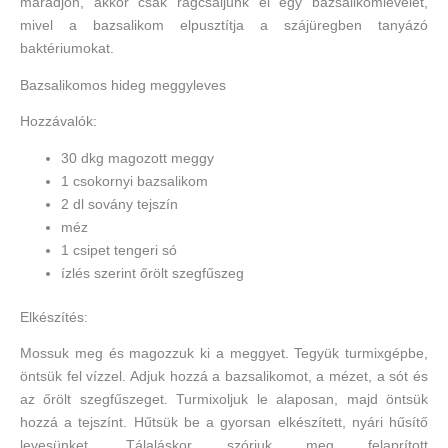
maradjon, akkor csak rágcsáljunk el egy bazsalikomlevelet,
mivel a bazsalikom elpusztítja a szájüregben tanyázó
baktériumokat.
Bazsalikomos hideg meggyleves
Hozzávalók:
30 dkg magozott meggy
1 csokornyi bazsalikom
2 dl sovány tejszín
méz
1 csipet tengeri só
ízlés szerint őrölt szegfűszeg
Elkészítés:
Mossuk meg és magozzuk ki a meggyet. Tegyük turmixgépbe,
öntsük fel vízzel. Adjuk hozzá a bazsalikomot, a mézet, a sót és
az őrölt szegfűszeget. Turmixoljuk le alaposan, majd öntsük
hozzá a tejszínt. Hűtsük be a gyorsan elkészített, nyári hűsítő
levesünket. Tálaláskor szórjuk meg felaprított