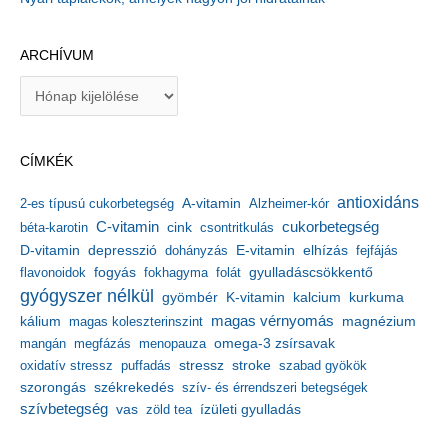
ARCHÍVUM
A
r
c
h
CÍMKÉK
í
v
antioxidáns
A-vitamin
2-es típusú cukorbetegség
Alzheimer-kór
u
m
C-vitamin
cukorbetegség
béta-karotin
cink
csontritkulás
depresszió
E-vitamin
D-vitamin
dohányzás
elhízás
fejfájás
gyulladáscsökkentő
flavonoidok
fogyás
fokhagyma
folát
gyógyszer nélkül
kalcium
gyömbér
K-vitamin
kurkuma
kálium
magas vérnyomás
magnézium
magas koleszterinszint
mangán
megfázás
menopauza
omega-3 zsírsavak
stressz
stroke
oxidatív stressz
puffadás
szabad gyökök
szorongás
székrekedés
szív- és érrendszeri betegségek
szívbetegség
ízületi gyulladás
vas
zöld tea