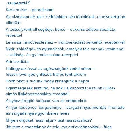
„szupersztár”
Kertem éke – paradicsom
Az alvási apnoé jelei, rizikófaktorai és táplálékok, amelyeket jobb
elkerülni
A testsúlykontroll segítője: borsó – cukkinis zöldborsósaláta-
recepttel
Lenmag hajnövesztéshez – hajnövekedést serkentő receptekkel
Nyári zöldségek és gyümölcsök, amelyek tele vannak vitaminnal
– zöldség- és gyümölcssaláta-recepttel
Artritiszdiéta
Halfogyasztással az egészségünk védelmében –
fűszernövényes grillezett hal és tonhalkrém
Több okot is tudunk, hogy kimenjünk a napra
Egészségesek leszünk, ha sok lila káposztát eszünk? Diós-
almás lilakáposztasaláta-recepttel
A gyász öregítő hatással van az emberekre
A nyár kedvence: sárgadinnye – sárgadinnyés-mentás limonádé
és sárgadinnyés-gyömbéres leves
Milyen olajokat használjunk testmasszázshoz?
Jót tesz a csontoknak és tele van antioxidánsokkal – füge