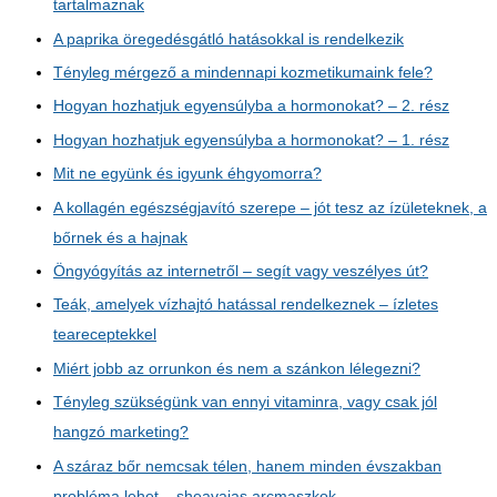
tartalmaznak
A paprika öregedésgátló hatásokkal is rendelkezik
Tényleg mérgező a mindennapi kozmetikumaink fele?
Hogyan hozhatjuk egyensúlyba a hormonokat? – 2. rész
Hogyan hozhatjuk egyensúlyba a hormonokat? – 1. rész
Mit ne együnk és igyunk éhgyomorra?
A kollagén egészségjavító szerepe – jót tesz az ízületeknek, a
bőrnek és a hajnak
Öngyógyítás az internetről – segít vagy veszélyes út?
Teák, amelyek vízhajtó hatással rendelkeznek – ízletes
teareceptekkel
Miért jobb az orrunkon és nem a szánkon lélegezni?
Tényleg szükségünk van ennyi vitaminra, vagy csak jól
hangzó marketing?
A száraz bőr nemcsak télen, hanem minden évszakban
probléma lehet – sheavajas arcmaszkok