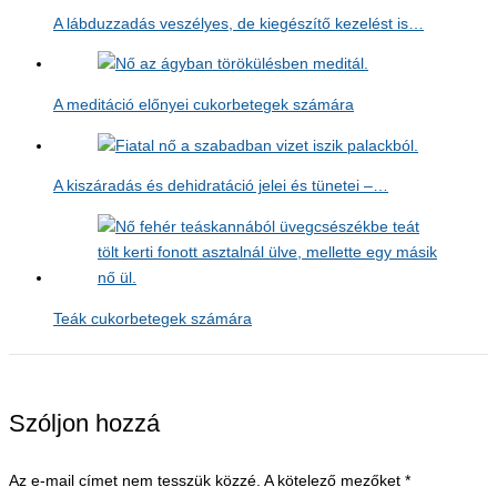
A lábduzzadás veszélyes, de kiegészítő kezelést is…
A meditáció előnyei cukorbetegek számára
A kiszáradás és dehidratáció jelei és tünetei –…
Teák cukorbetegek számára
Szóljon hozzá
Az e-mail címet nem tesszük közzé.
A kötelező mezőket
*