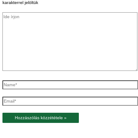
karakterrel jelöltük
Ide
írjon
Name*
Email*