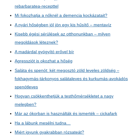
rebarbaratea-recepttel
Mi fokozhatja a nőknél a demencia kockázatait?
A nyári hőségben jól jön egy kis hűsítő – mentavíz
Kisebb égési sérülések az otthonunkban – milyen
megoldások léteznek?
A madárdal gyógyító erővel bír
Agressziót is okozhat a hőség
Saláta és spenót: két megosztó zöld leveles zöldség –
fokhagymás-tárkonyos salátaleves és kurkumás-avokádós
spenótleves
Hogyan csökkenthetjük a testhőmérsékletet a nagy
melegben?
Már az ókorban is használták és ismerték – cickafark
Ha a lábunk mesélni tudna…
Miért igyunk gyakrabban rózsateát?