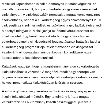
A cinkkel kapcsolatban is sok tudományos kutatást végeztek, és
megállapításra került, hogy a cukorbetegek gyakran szenvednek
cinkhiányban. A cinkkiegészítők nemcsak a magas vércukorszintet
csökkenthetik, hanem a cukorbetegség egyes szövődményeit is. A
cink segíti az inzulintermelést, és csökkenti a gyulladást, illetve védi
a hasnyálmirigyet is. A cink javítja az éhomi vércukorszintet és
inzulinszintet. Egy tanulmány azt írta le, hogy a 2-es típusú
cukorbetegeknél a cinkkiegészítő fogyasztásának hatására javul a
cukorbetegség progressziója. Mielőtt azonban cinkkiegészítőt
kezdenénk el fogyasztani, mindenképpen konzultáljunk ezzel
kapcsolatban a kezelőorvosunkkal.
Kutatások igazolják, hogy a magnéziumhiány akár cukorbetegség
kialakulásához is vezethet. A magnéziumnak nagy szerepe van
ugyanis a szervezet vércukorszintjének szabályozásában, és még a
helyes immunválasz kialakításában is óriási a szerepe.
A króm a glükózanyagcseréhez szükséges ásványi anyag és az
inzulin fokozásával működik. Egy tanulmány leírta a magas
vércukorszint és a krómhiány közötti összefüggést, jelezve a