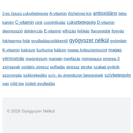
h
antioxidáns
A-vitamin
2-es típusú cukorbetegség
Alzheimer-kór
béta-
í
C-vitamin
cukorbetegség
karotin
cink
csontritkulás
D-vitamin
v
depresszió
E-vitamin
dohányzás
elhízás
fejfájás
flavonoidok
fogyás
u
gyógyszer nélkül
m
gyulladáscsökkentő
fokhagyma
folát
gyömbér
kalcium
kálium
magas
K-vitamin
kurkuma
magas koleszterinszint
vérnyomás
magnézium
mangán
megfázás
menopauza
omega-3
stressz
stroke
zsírsavak
oxidatív stressz
puffadás
szabad gyökök
szorongás
székrekedés
szívbetegség
szív- és érrendszeri betegségek
ízületi gyulladás
vas
zöld tea
© 2026 Gyógyszer Nélkül