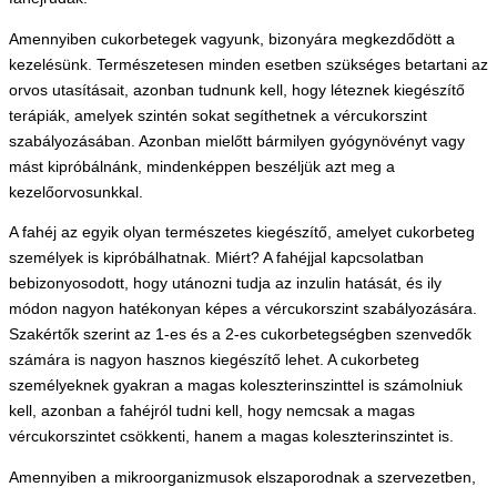
Amennyiben cukorbetegek vagyunk, bizonyára megkezdődött a
kezelésünk. Természetesen minden esetben szükséges betartani az
orvos utasításait, azonban tudnunk kell, hogy léteznek kiegészítő
terápiák, amelyek szintén sokat segíthetnek a vércukorszint
szabályozásában. Azonban mielőtt bármilyen gyógynövényt vagy
mást kipróbálnánk, mindenképpen beszéljük azt meg a
kezelőorvosunkkal.
A fahéj az egyik olyan természetes kiegészítő, amelyet cukorbeteg
személyek is kipróbálhatnak. Miért? A fahéjjal kapcsolatban
bebizonyosodott, hogy utánozni tudja az inzulin hatását, és ily
módon nagyon hatékonyan képes a vércukorszint szabályozására.
Szakértők szerint az 1-es és a 2-es cukorbetegségben szenvedők
számára is nagyon hasznos kiegészítő lehet. A cukorbeteg
személyeknek gyakran a magas koleszterinszinttel is számolniuk
kell, azonban a fahéjról tudni kell, hogy nemcsak a magas
vércukorszintet csökkenti, hanem a magas koleszterinszintet is.
Amennyiben a mikroorganizmusok elszaporodnak a szervezetben,