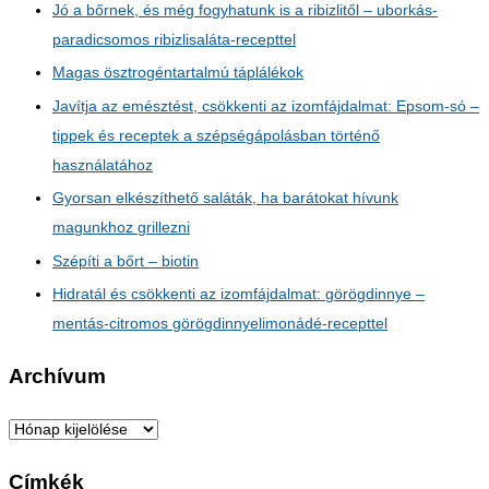
Jó a bőrnek, és még fogyhatunk is a ribizlitől – uborkás-
paradicsomos ribizlisaláta-recepttel
Magas ösztrogéntartalmú táplálékok
Javítja az emésztést, csökkenti az izomfájdalmat: Epsom-só –
tippek és receptek a szépségápolásban történő
használatához
Gyorsan elkészíthető saláták, ha barátokat hívunk
magunkhoz grillezni
Szépíti a bőrt – biotin
Hidratál és csökkenti az izomfájdalmat: görögdinnye –
mentás-citromos görögdinnyelimonádé-recepttel
Archívum
A
r
Címkék
c