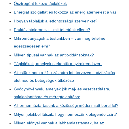
Ösztrogént fokozó táplálékok
Energiát szolgáltat és fokozza az energiatermelést a vas
Hogyan tápláljuk a létfontosságú szerveinket?
Fruktózintolerancia – mit tehetünk ellene?
Mikroműanyagok a testünkben – van még értelme
egészségesen élni?
Milyen típusai vannak az antioxidánsoknak?
Táplálékok, amelyek serkentik a nyirokrendszert
A testünk nem a 21. századra lett tervezve – civilizációs
életmód és betegségek ütközése
Gyógynövények, amelyek jók máj- és vesetisztításra,
salaktalanításra és méregtelenítésre
A hormonháztartásunk a közösségi média miatt borul fel?
Milyen jelekből látszik, hogy nem eszünk elegendő zsírt?
Milyen előnyei vannak a lábhámlasztásnak, ha az