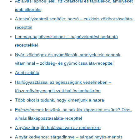
Az alvási apnoé jelei, rizikófaktorai és táplálékok, amelyeket
jobb elkerülni
A testsúlykontroll segítője: borsó – cukkinis zöldborsósaláta-
recepttel
Lenmag hajnövesztéshez – hajnövekedést serkentő
receptekkel
Nyári zöldségek és gyümölcsök, amelyek tele vannak
vitaminnal – zöldség- és gyümölcssaláta-recepttel
Artritiszdiéta
Halfogyasztással az egészségünk védelmében –
fűszernövényes grillezett hal és tonhalkrém
Több okot is tudunk, hogy kimenjünk a napra
Egészségesek leszünk, ha sok lila káposztát eszünk? Diós-
almás lilakáposztasaláta-recepttel
A gyász öregítő hatással van az emberekre
A nyár kedvence: sárgadinnye – sárgadinnyés-mentás