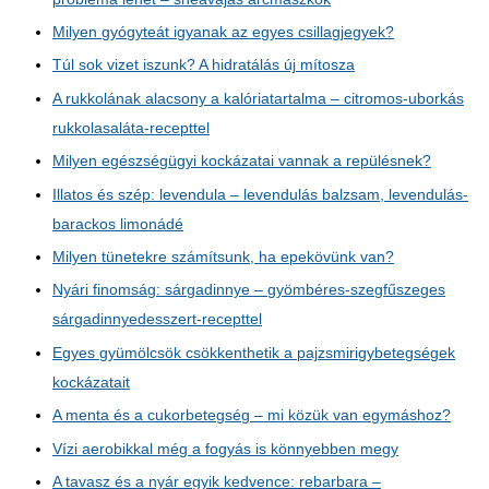
Milyen gyógyteát igyanak az egyes csillagjegyek?
Túl sok vizet iszunk? A hidratálás új mítosza
A rukkolának alacsony a kalóriatartalma – citromos-uborkás
rukkolasaláta-recepttel
Milyen egészségügyi kockázatai vannak a repülésnek?
Illatos és szép: levendula – levendulás balzsam, levendulás-
barackos limonádé
Milyen tünetekre számítsunk, ha epekövünk van?
Nyári finomság: sárgadinnye – gyömbéres-szegfűszeges
sárgadinnyedesszert-recepttel
Egyes gyümölcsök csökkenthetik a pajzsmirigybetegségek
kockázatait
A menta és a cukorbetegség – mi közük van egymáshoz?
Vízi aerobikkal még a fogyás is könnyebben megy
A tavasz és a nyár egyik kedvence: rebarbara –