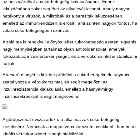
az hozzájárulhat a cukorbetegség kialakulásához. Ennek
leküzdésében sokat segíthet az olívalevél-kivonat, amely nagyon
hatékony a vírusok, a mikrobák és a paraziták leküzdésében,
emellett az immunrendszert is erősíti, ami szintén nagyon fontos, ha
valaki cukorbetegségben szenved.
A zöld tea is rendkívül előnyös lehet cukorbetegség esetén, ugyanis
nagy mennyiségben tartalmaz olyan antioxidánsokat, amelyek
fokozzák az inzulinérzékenységet, és a vércukorszintet is stabilizálni
tudják.
A keserű dinnyét is ki lehet próbálni a cukorbetegeknek, ugyanis
szabályozza a vércukorszintet, és segít megelőzni az
inzulinrezisztencia kialakulását, emellett a hasnyálmirigy
inzulinszekrécióját is segít megnövelni.
A görögszénát évszázadok óta alkalmazzák cukorbetegség
kezelésére. Nemcsak a magas vércukorszintet csökkenti, hanem az
ideális vércukorszintet is segít stabilizálni.