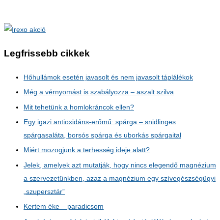
Legfrissebb cikkek
Hőhullámok esetén javasolt és nem javasolt táplálékok
Még a vérnyomást is szabályozza – aszalt szilva
Mit tehetünk a homlokráncok ellen?
Egy igazi antioxidáns-erőmű: spárga – snidlinges
spárgasaláta, borsós spárga és uborkás spárgaital
Miért mozogjunk a terhesség ideje alatt?
Jelek, amelyek azt mutatják, hogy nincs elegendő magnézium
a szervezetünkben, azaz a magnézium egy szívegészségügyi
„szupersztár”
Kertem éke – paradicsom