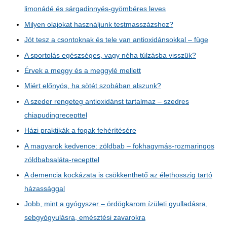
limonádé és sárgadinnyés-gyömbéres leves
Milyen olajokat használjunk testmasszázshoz?
Jót tesz a csontoknak és tele van antioxidánsokkal – füge
A sportolás egészséges, vagy néha túlzásba visszük?
Érvek a meggy és a meggylé mellett
Miért előnyös, ha sötét szobában alszunk?
A szeder rengeteg antioxidánst tartalmaz – szedres
chiapudingrecepttel
Házi praktikák a fogak fehérítésére
A magyarok kedvence: zöldbab – fokhagymás-rozmaringos
zöldbabsaláta-recepttel
A demencia kockázata is csökkenthető az élethosszig tartó
házassággal
Jobb, mint a gyógyszer – ördögkarom ízületi gyulladásra,
sebgyógyulásra, emésztési zavarokra