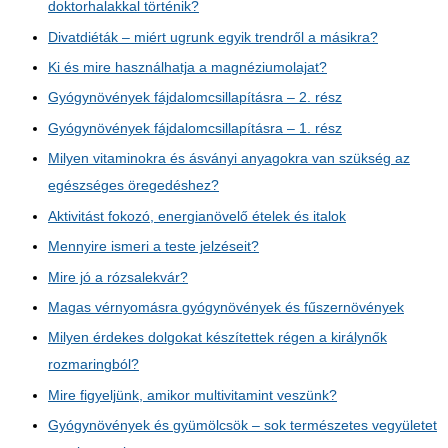
doktorhalakkal történik?
Divatdiéták – miért ugrunk egyik trendről a másikra?
Ki és mire használhatja a magnéziumolajat?
Gyógynövények fájdalomcsillapításra – 2. rész
Gyógynövények fájdalomcsillapításra – 1. rész
Milyen vitaminokra és ásványi anyagokra van szükség az
egészséges öregedéshez?
Aktivitást fokozó, energianövelő ételek és italok
Mennyire ismeri a teste jelzéseit?
Mire jó a rózsalekvár?
Magas vérnyomásra gyógynövények és fűszernövények
Milyen érdekes dolgokat készítettek régen a királynők
rozmaringból?
Mire figyeljünk, amikor multivitamint veszünk?
Gyógynövények és gyümölcsök – sok természetes vegyületet