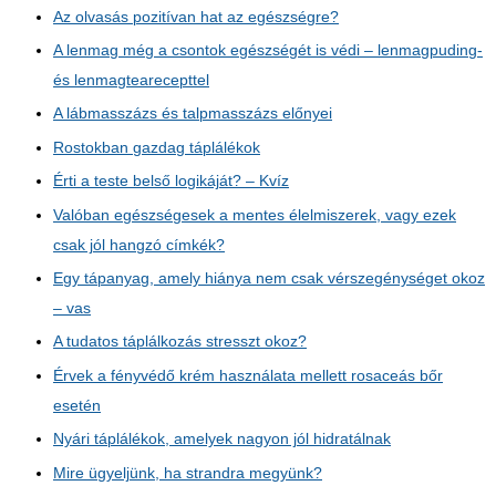
Az olvasás pozitívan hat az egészségre?
A lenmag még a csontok egészségét is védi – lenmagpuding-
és lenmagtearecepttel
A lábmasszázs és talpmasszázs előnyei
Rostokban gazdag táplálékok
Érti a teste belső logikáját? – Kvíz
Valóban egészségesek a mentes élelmiszerek, vagy ezek
csak jól hangzó címkék?
Egy tápanyag, amely hiánya nem csak vérszegénységet okoz
– vas
A tudatos táplálkozás stresszt okoz?
Érvek a fényvédő krém használata mellett rosaceás bőr
esetén
Nyári táplálékok, amelyek nagyon jól hidratálnak
Mire ügyeljünk, ha strandra megyünk?