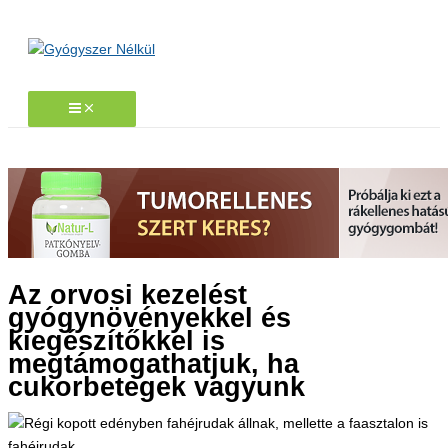
Skip
to
content
Az orvosi kezelést
gyógynövényekkel és
kiegészítőkkel is
megtámogathatjuk, ha
cukorbetegek vagyunk