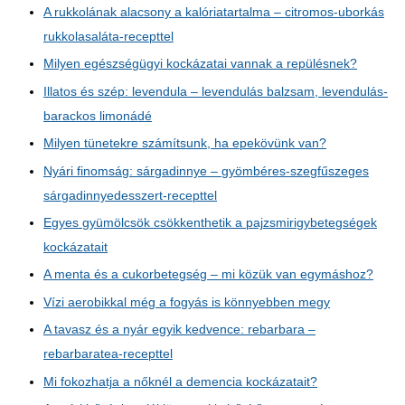
A rukkolának alacsony a kalóriatartalma – citromos-uborkás
rukkolasaláta-recepttel
Milyen egészségügyi kockázatai vannak a repülésnek?
Illatos és szép: levendula – levendulás balzsam, levendulás-
barackos limonádé
Milyen tünetekre számítsunk, ha epekövünk van?
Nyári finomság: sárgadinnye – gyömbéres-szegfűszeges
sárgadinnyedesszert-recepttel
Egyes gyümölcsök csökkenthetik a pajzsmirigybetegségek
kockázatait
A menta és a cukorbetegség – mi közük van egymáshoz?
Vízi aerobikkal még a fogyás is könnyebben megy
A tavasz és a nyár egyik kedvence: rebarbara –
rebarbaratea-recepttel
Mi fokozhatja a nőknél a demencia kockázatait?