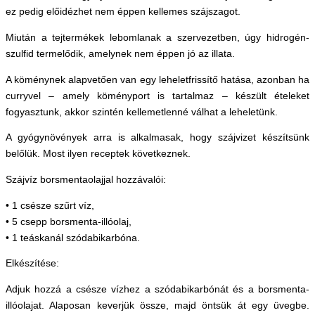
ez pedig előidézhet nem éppen kellemes szájszagot.
Miután a tejtermékek lebomlanak a szervezetben, úgy hidrogén-
szulfid termelődik, amelynek nem éppen jó az illata.
A köménynek alapvetően van egy leheletfrissítő hatása, azonban ha
curryvel – amely köményport is tartalmaz – készült ételeket
fogyasztunk, akkor szintén kellemetlenné válhat a leheletünk.
A gyógynövények arra is alkalmasak, hogy szájvizet készítsünk
belőlük. Most ilyen receptek következnek.
Szájvíz borsmentaolajjal hozzávalói:
• 1 csésze szűrt víz,
• 5 csepp borsmenta-illóolaj,
• 1 teáskanál szódabikarbóna.
Elkészítése:
Adjuk hozzá a csésze vízhez a szódabikarbónát és a borsmenta-
illóolajat. Alaposan keverjük össze, majd öntsük át egy üvegbe.