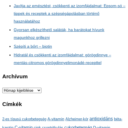
Javítja az emésztést, csökkenti az izomfájdalmat: Epsom-só –
tippek és receptek a szépségápolásban történő
használatához
Gyorsan elkészíthető saláták, ha barátokat hívunk
magunkhoz grillezni
Szépíti a bőrt – biotin
Hidratál és csökkenti az izomfájdalmat: görögdinnye –
mentás-citromos görögdinnyelimonádé-recepttel
Archívum
A
r
Címkék
c
h
antioxidáns
A-vitamin
2-es típusú cukorbetegség
Alzheimer-kór
béta-
í
C-vitamin
cukorbetegség
karotin
cink
csontritkulás
D-vitamin