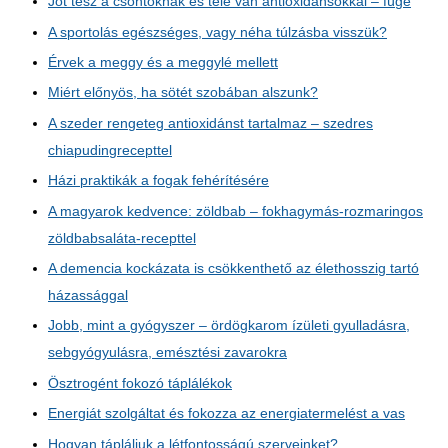
Jót tesz a csontoknak és tele van antioxidánsokkal – füge
A sportolás egészséges, vagy néha túlzásba visszük?
Érvek a meggy és a meggylé mellett
Miért előnyös, ha sötét szobában alszunk?
A szeder rengeteg antioxidánst tartalmaz – szedres
chiapudingrecepttel
Házi praktikák a fogak fehérítésére
A magyarok kedvence: zöldbab – fokhagymás-rozmaringos
zöldbabsaláta-recepttel
A demencia kockázata is csökkenthető az élethosszig tartó
házassággal
Jobb, mint a gyógyszer – ördögkarom ízületi gyulladásra,
sebgyógyulásra, emésztési zavarokra
Ösztrogént fokozó táplálékok
Energiát szolgáltat és fokozza az energiatermelést a vas
Hogyan tápláljuk a létfontosságú szerveinket?