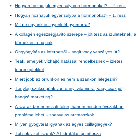
Hogyan hozhatjuk egyensúlyba a hormonokat? – 2. rész
Hogyan hozhatjuk egyensúlyba a hormonokat? – 1. rész
Mit ne együnk és igyunk éhgyomorra?
A kollagén egészségjavító szerepe – jót tesz az ízületeknek, a
bőrnek és a hajnak
Öngyógyítás az internetről – segít vagy veszélyes út?
Teák, amelyek vízhajtó hatással rendelkeznek – ízletes
teareceptekkel
Miért jobb az orrunkon és nem a szánkon lélegezni?
Tényleg szükségünk van ennyi vitaminra, vagy csak jól
hangzó marketing?
A száraz bőr nemcsak télen, hanem minden évszakban
probléma lehet – sheavajas arcmaszkok
Milyen gyógyteát igyanak az egyes csillagjegyek?
Túl sok vizet iszunk? A hidratálás új mítosza