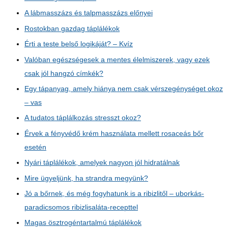
A lábmasszázs és talpmasszázs előnyei
Rostokban gazdag táplálékok
Érti a teste belső logikáját? – Kvíz
Valóban egészségesek a mentes élelmiszerek, vagy ezek
csak jól hangzó címkék?
Egy tápanyag, amely hiánya nem csak vérszegénységet okoz
– vas
A tudatos táplálkozás stresszt okoz?
Érvek a fényvédő krém használata mellett rosaceás bőr
esetén
Nyári táplálékok, amelyek nagyon jól hidratálnak
Mire ügyeljünk, ha strandra megyünk?
Jó a bőrnek, és még fogyhatunk is a ribizlitől – uborkás-
paradicsomos ribizlisaláta-recepttel
Magas ösztrogéntartalmú táplálékok