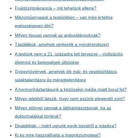
Fruktózintolerancia – mit tehetünk ellene?
Mikroműanyagok a testünkben – van még értelme
egészségesen élni?
Milyen típusai vannak az antioxidánsoknak?
Táplálékok, amelyek serkentik a nyirokrendszert
A testünk nem a 21. századra lett tervezve – civilizációs
életmód és betegségek ütközése
Gyógynövények, amelyek jók máj- és vesetisztításra,
salaktalanításra és méregtelenítésre
A hormonháztartásunk a közösségi média miatt borul fel?
Milyen jelekből látszik, hogy nem eszünk elegendő zsírt?
Milyen előnyei vannak a lábhámlasztásnak, ha az
doktorhalakkal történik?
Divatdiéták – miért ugrunk egyik trendről a másikra?
Ki és mire használhatja a magnéziumolajat?