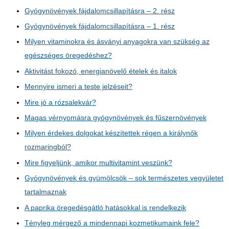
Gyógynövények fájdalomcsillapításra – 2. rész
Gyógynövények fájdalomcsillapításra – 1. rész
Milyen vitaminokra és ásványi anyagokra van szükség az
egészséges öregedéshez?
Aktivitást fokozó, energianövelő ételek és italok
Mennyire ismeri a teste jelzéseit?
Mire jó a rózsalekvár?
Magas vérnyomásra gyógynövények és fűszernövények
Milyen érdekes dolgokat készítettek régen a királynők
rozmaringból?
Mire figyeljünk, amikor multivitamint veszünk?
Gyógynövények és gyümölcsök – sok természetes vegyületet
tartalmaznak
A paprika öregedésgátló hatásokkal is rendelkezik
Tényleg mérgező a mindennapi kozmetikumaink fele?