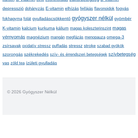
v
depresszió
E-vitamin
dohányzás
elhízás
fejfájás
flavonoidok
fogyás
u
gyógyszer nélkül
m
gyulladáscsökkentő
fokhagyma
folát
gyömbér
kalcium
kálium
magas
K-vitamin
kurkuma
magas koleszterinszint
vérnyomás
magnézium
mangán
megfázás
menopauza
omega-3
stressz
stroke
zsírsavak
oxidatív stressz
puffadás
szabad gyökök
szorongás
székrekedés
szívbetegség
szív- és érrendszeri betegségek
ízületi gyulladás
vas
zöld tea
© 2026 Gyógyszer Nélkül