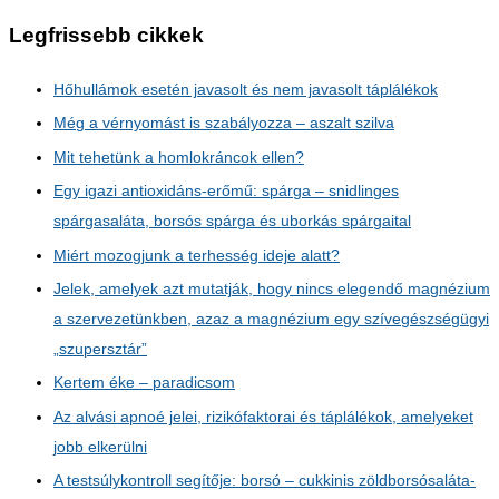
Legfrissebb cikkek
Hőhullámok esetén javasolt és nem javasolt táplálékok
Még a vérnyomást is szabályozza – aszalt szilva
Mit tehetünk a homlokráncok ellen?
Egy igazi antioxidáns-erőmű: spárga – snidlinges
spárgasaláta, borsós spárga és uborkás spárgaital
Miért mozogjunk a terhesség ideje alatt?
Jelek, amelyek azt mutatják, hogy nincs elegendő magnézium
a szervezetünkben, azaz a magnézium egy szívegészségügyi
„szupersztár”
Kertem éke – paradicsom
Az alvási apnoé jelei, rizikófaktorai és táplálékok, amelyeket
jobb elkerülni
A testsúlykontroll segítője: borsó – cukkinis zöldborsósaláta-