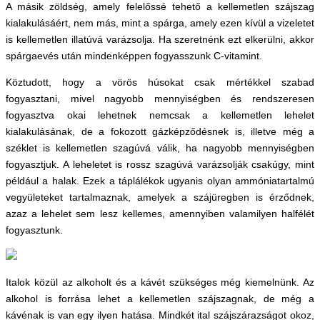
A másik zöldség, amely felelőssé tehető a kellemetlen szájszag
kialakulásáért, nem más, mint a spárga, amely ezen kívül a vizeletet
is kellemetlen illatúvá varázsolja. Ha szeretnénk ezt elkerülni, akkor
spárgaevés után mindenképpen fogyasszunk C-vitamint.
Köztudott, hogy a vörös húsokat csak mértékkel szabad
fogyasztani, mivel nagyobb mennyiségben és rendszeresen
fogyasztva okai lehetnek nemcsak a kellemetlen lehelet
kialakulásának, de a fokozott gázképződésnek is, illetve még a
széklet is kellemetlen szagúvá válik, ha nagyobb mennyiségben
fogyasztjuk. A leheletet is rossz szagúvá varázsolják csakúgy, mint
például a halak. Ezek a táplálékok ugyanis olyan ammóniatartalmú
vegyületeket tartalmaznak, amelyek a szájüregben is érződnek,
azaz a lehelet sem lesz kellemes, amennyiben valamilyen halfélét
fogyasztunk.
Italok közül az alkoholt és a kávét szükséges még kiemelnünk. Az
alkohol is forrása lehet a kellemetlen szájszagnak, de még a
kávénak is van egy ilyen hatása. Mindkét ital szájszárazságot okoz,