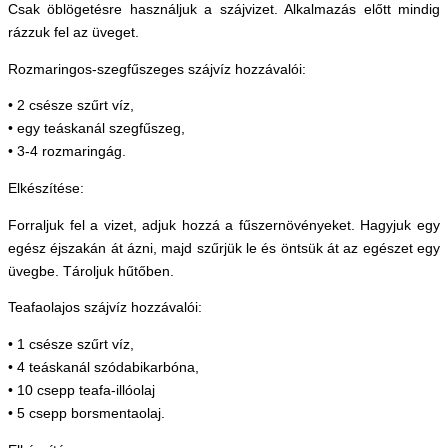
Csak öblögetésre használjuk a szájvizet. Alkalmazás előtt mindig
rázzuk fel az üveget.
Rozmaringos-szegfűszeges szájvíz hozzávalói:
• 2 csésze szűrt víz,
• egy teáskanál szegfűszeg,
• 3-4 rozmaringág.
Elkészítése:
Forraljuk fel a vizet, adjuk hozzá a fűszernövényeket. Hagyjuk egy
egész éjszakán át ázni, majd szűrjük le és öntsük át az egészet egy
üvegbe. Tároljuk hűtőben.
Teafaolajos szájvíz hozzávalói:
• 1 csésze szűrt víz,
• 4 teáskanál szódabikarbóna,
• 10 csepp teafa-illóolaj
• 5 csepp borsmentaolaj.