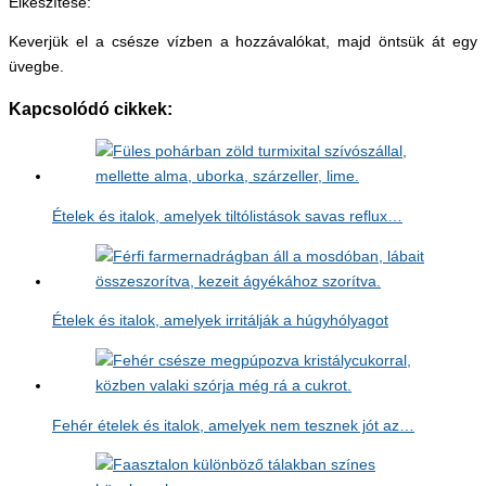
Elkészítése:
Keverjük el a csésze vízben a hozzávalókat, majd öntsük át egy
üvegbe.
Kapcsolódó cikkek:
Ételek és italok, amelyek tiltólistások savas reflux…
Ételek és italok, amelyek irritálják a húgyhólyagot
Fehér ételek és italok, amelyek nem tesznek jót az…