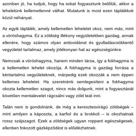
azonban jó, ha tudjuk, hogy ha sokat fogyasztunk belőlük, akkor a
leheletünk kellemetlenné válhat. Mutatunk is most ezen táplálékok
közül néhányat.
Az egyik táplálék, amely kellemetlen leheletet okoz, nem más, mint
a vöröshagyma. Ez a zöldség illékony vegyületekben gazdag, annak
ellenére, hogy számos olyan antioxidánst és gyulladáscsökkentő
vegyületet tartalmaz, amely jótékonyan hat az egészségünkre.
Nemcsak a vöröshagyma, hanem minden társa, így a fokhagyma is
a kellemetlen lehelet okozója. A fokhagyma is gazdag forrása a
kéntartalmú vegyületeknek, márpedig ezek okozzák a nem éppen
kellemes leheletet. Ha szeretnénk semlegesíteni a fokhagyma
okozta kellemetlen szagot, nincs más dolgunk, mint a fogyasztását
követően mentalevelet rágcsálni vagy zöld teát inni.
Talán nem is gondolnánk, de még a keresztesvirágú zöldségek –
mint amilyen a káposzta, a karfiol és a brokkoli – is okozhatnak
rossz szájszagot. Ezek a zöldségek ugyan roppant egészségesek,
ellenben fokozott gázképződést is előidézhetnek.