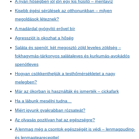
A nyári hőségben jól jön egy kis hűsítő – mentavíz
Kisebb égési sérülések az otthonunkban – milyen
megoldások léteznek?
A madárdal gyógyító erővel bír
Agressziót is okozhat a hőség
Saláta és spenót: két megosztó zöld leveles zöldség –
fokhagymás-tárkonyos salátaleves és kurkumás-avokádós
spenótleves
Hogyan csökkenthetjük a testhőmérsékletet a nagy
melegben?
Már az ókorban is használták és ismerték – cickafark
Ha a lábunk mesélni tudna…
Miért igyunk gyakrabban rózsateát?
Az olvasás pozitívan hat az egészségre?
A lenmag még a csontok egészségét is védi – lenmagpuding-
és lenmagtearecepttel