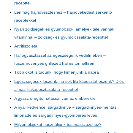
recepttel
Lenmag hajnövesztéshez – hajnövekedést serkentő
receptekkel
Nyári zöldségek és gyümölcsök, amelyek tele vannak
vitaminnal – zöldség- és gyümölcssaláta-recepttel
Artritiszdiéta
Halfogyasztással az egészségünk védelmében –
fűszernövényes grillezett hal és tonhalkrém
Több okot is tudunk, hogy kimenjünk a napra
Egészségesek leszünk, ha sok lila káposztát eszünk? Diós-
almás lilakáposztasaláta-recepttel
A gyász öregítő hatással van az emberekre
A nyár kedvence: sárgadinnye – sárgadinnyés-mentás
limonádé és sárgadinnyés-gyömbéres leves
Milyen olajokat használjunk testmasszázshoz?