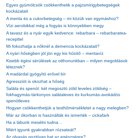
Egyes gyümölcsök csökkenthetik a pajzsmirigybetegségek
kockázatait
A menta és a cukorbetegség – mi közük van egymáshoz?
Vízi aerobikkal még a fogyás is könnyebben megy
A tavasz és a nyár egyik kedvence: rebarbara – rebarbaratea-
recepttel
Mi fokozhatja a nőknél a demencia kockázatait?
A nyári hőségben jól jön egy kis hűsítő – mentavíz
Kisebb égési sérülések az otthonunkban – milyen megoldások
léteznek?
A madárdal gyógyító erővel bír
Agressziót is okozhat a hőség
Saláta és spenót: két megosztó zöld leveles zöldség –
fokhagymás-tárkonyos salátaleves és kurkumás-avokádós
spenótleves
Hogyan csökkenthetjük a testhőmérsékletet a nagy melegben?
Már az ókorban is használták és ismerték – cickafark
Ha a lábunk mesélni tudna…
Miért igyunk gyakrabban rózsateát?
Az olvasás pozitívan hat az egészségre?