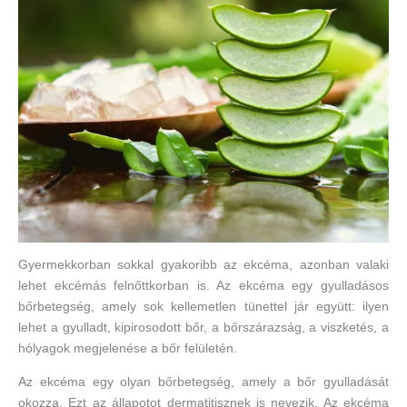
Gyermekkorban sokkal gyakoribb az ekcéma, azonban valaki
lehet ekcémás felnőttkorban is. Az ekcéma egy gyulladásos
bőrbetegség, amely sok kellemetlen tünettel jár együtt: ilyen
lehet a gyulladt, kipirosodott bőr, a bőrszárazság, a viszketés, a
hólyagok megjelenése a bőr felületén.
Az ekcéma egy olyan bőrbetegség, amely a bőr gyulladását
okozza. Ezt az állapotot dermatitisznek is nevezik. Az ekcéma