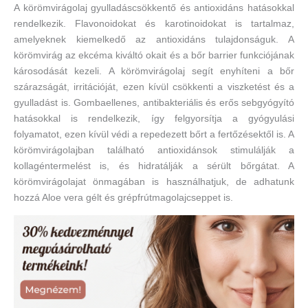
A körömvirágolaj gyulladáscsökkentő és antioxidáns hatásokkal
rendelkezik. Flavonoidokat és karotinoidokat is tartalmaz,
amelyeknek kiemelkedő az antioxidáns tulajdonságuk. A
körömvirág az ekcéma kiváltó okait és a bőr barrier funkciójának
károsodását kezeli. A körömvirágolaj segít enyhíteni a bőr
szárazságát, irritációját, ezen kívül csökkenti a viszketést és a
gyulladást is. Gombaellenes, antibakteriális és erős sebgyógyító
hatásokkal is rendelkezik, így felgyorsítja a gyógyulási
folyamatot, ezen kívül védi a repedezett bőrt a fertőzésektől is. A
körömvirágolajban található antioxidánsok stimulálják a
kollagéntermelést is, és hidratálják a sérült bőrgátat. A
körömvirágolajat önmagában is használhatjuk, de adhatunk
hozzá Aloe vera gélt és grépfrútmagolajcseppet is.