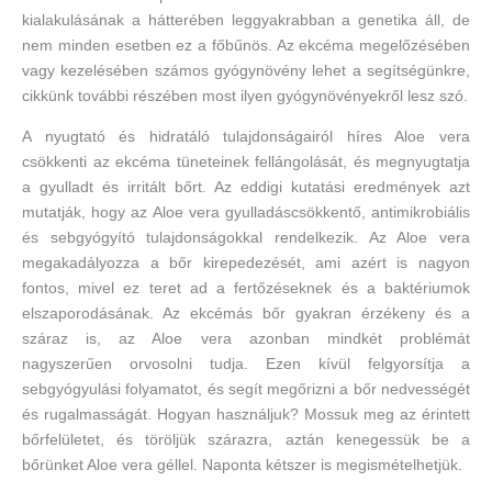
kialakulásának a hátterében leggyakrabban a genetika áll, de
nem minden esetben ez a főbűnös. Az ekcéma megelőzésében
vagy kezelésében számos gyógynövény lehet a segítségünkre,
cikkünk további részében most ilyen gyógynövényekről lesz szó.
A nyugtató és hidratáló tulajdonságairól híres Aloe vera
csökkenti az ekcéma tüneteinek fellángolását, és megnyugtatja
a gyulladt és irritált bőrt. Az eddigi kutatási eredmények azt
mutatják, hogy az Aloe vera gyulladáscsökkentő, antimikrobiális
és sebgyógyító tulajdonságokkal rendelkezik. Az Aloe vera
megakadályozza a bőr kirepedezését, ami azért is nagyon
fontos, mivel ez teret ad a fertőzéseknek és a baktériumok
elszaporodásának. Az ekcémás bőr gyakran érzékeny és a
száraz is, az Aloe vera azonban mindkét problémát
nagyszerűen orvosolni tudja. Ezen kívül felgyorsítja a
sebgyógyulási folyamatot, és segít megőrizni a bőr nedvességét
és rugalmasságát. Hogyan használjuk? Mossuk meg az érintett
bőrfelületet, és töröljük szárazra, aztán kenegessük be a
bőrünket Aloe vera géllel. Naponta kétszer is megismételhetjük.