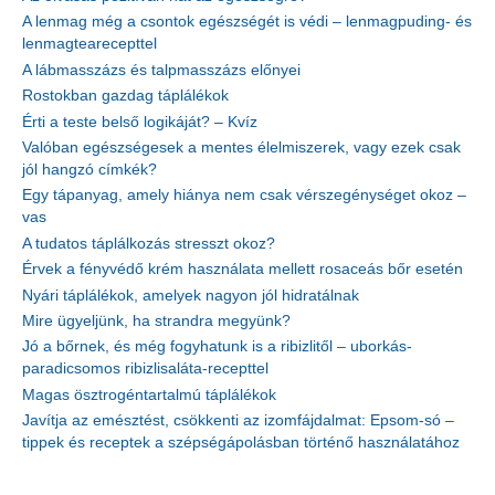
A lenmag még a csontok egészségét is védi – lenmagpuding- és
lenmagtearecepttel
A lábmasszázs és talpmasszázs előnyei
Rostokban gazdag táplálékok
Érti a teste belső logikáját? – Kvíz
Valóban egészségesek a mentes élelmiszerek, vagy ezek csak
jól hangzó címkék?
Egy tápanyag, amely hiánya nem csak vérszegénységet okoz –
vas
A tudatos táplálkozás stresszt okoz?
Érvek a fényvédő krém használata mellett rosaceás bőr esetén
Nyári táplálékok, amelyek nagyon jól hidratálnak
Mire ügyeljünk, ha strandra megyünk?
Jó a bőrnek, és még fogyhatunk is a ribizlitől – uborkás-
paradicsomos ribizlisaláta-recepttel
Magas ösztrogéntartalmú táplálékok
Javítja az emésztést, csökkenti az izomfájdalmat: Epsom-só –
tippek és receptek a szépségápolásban történő használatához