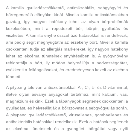
A kamilla gyulladáscsökkentő, antimikrobiális, sebgyógyító és
bőrregeneráló előnyöket kínál. Mivel a kamilla antioxidánsokban
gazdag, így nagyon hatékony lehet az olyan bőrproblémák
kezelésében, mint a repedezett bőr, bőrpír, gyulladás és
viszketés. A kamilla enyhe összehúzó hatásokkal is rendelkezik,
ami pedig segít megnyugtatni az érzékeny bőrt. Mivel a kamilla
csökkenteni tudja az allergiás markereket, így nagyon hatékony
lehet az ekcéma tüneteinek enyhítésében is. A gyógynövény
rehidratálja a bőrt, ily módon helyreállítja a nedvességgátat,
csökkenti a fellángolásokat, és eredményesen kezeli az ekcéma
tüneteit.
A pitypang tele van antioxidánsokkal, A-, C-, E- és D-vitaminnal,
illetve olyan ásványi anyagokat tartalmaz, mint kalcium, vas,
magnézium és cink. Ezek a tápanyagok segítenek csökkenteni a
gyulladást, és helyreállítják a bőrszövetet a sebgyógyulás során.
A pitypang gyulladáscsökkentő, vírusellenes, gombaellenes és
antibakteriális hatásokkal rendelkezik. Ezek a hatások segítenek
az ekcéma tüneteinek és a gyengített bőrgáttal vagy nyílt