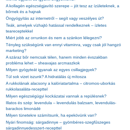
A kollagén egészségjavító szerepe – jót tesz az ízületeknek, a
bőrnek és a hajnak
Öngyógyítás az internetről – segít vagy veszélyes út?
Teák, amelyek vízhajtó hatással rendelkeznek – ízletes
teareceptekkel
Miért jobb az orrunkon és nem a szánkon lélegezni?
Tényleg szükségünk van ennyi vitaminra, vagy csak jól hangzó
marketing?
A száraz bőr nemcsak télen, hanem minden évszakban
probléma lehet – sheavajas arcmaszkok
Milyen gyógyteát igyanak az egyes csillagjegyek?
Túl sok vizet iszunk? A hidratálás új mítosza
A rukkolának alacsony a kalóriatartalma – citromos-uborkás
rukkolasaláta-recepttel
Milyen egészségügyi kockázatai vannak a repülésnek?
Illatos és szép: levendula – levendulás balzsam, levendulás-
barackos limonádé
Milyen tünetekre számítsunk, ha epekövünk van?
Nyári finomság: sárgadinnye – gyömbéres-szegfűszeges
sárgadinnyedesszert-recepttel