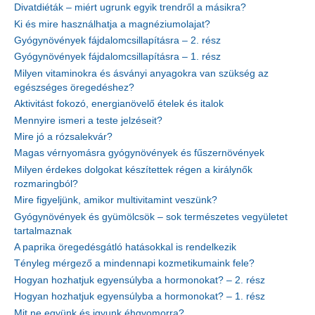
Divatdiéták – miért ugrunk egyik trendről a másikra?
Ki és mire használhatja a magnéziumolajat?
Gyógynövények fájdalomcsillapításra – 2. rész
Gyógynövények fájdalomcsillapításra – 1. rész
Milyen vitaminokra és ásványi anyagokra van szükség az
egészséges öregedéshez?
Aktivitást fokozó, energianövelő ételek és italok
Mennyire ismeri a teste jelzéseit?
Mire jó a rózsalekvár?
Magas vérnyomásra gyógynövények és fűszernövények
Milyen érdekes dolgokat készítettek régen a királynők
rozmaringból?
Mire figyeljünk, amikor multivitamint veszünk?
Gyógynövények és gyümölcsök – sok természetes vegyületet
tartalmaznak
A paprika öregedésgátló hatásokkal is rendelkezik
Tényleg mérgező a mindennapi kozmetikumaink fele?
Hogyan hozhatjuk egyensúlyba a hormonokat? – 2. rész
Hogyan hozhatjuk egyensúlyba a hormonokat? – 1. rész
Mit ne együnk és igyunk éhgyomorra?