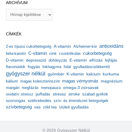
ARCHÍVUM
A
r
c
h
CÍMKÉK
í
v
antioxidáns
A-vitamin
2-es típusú cukorbetegség
Alzheimer-kór
u
m
C-vitamin
cukorbetegség
béta-karotin
cink
csontritkulás
depresszió
E-vitamin
D-vitamin
dohányzás
elhízás
fejfájás
gyulladáscsökkentő
flavonoidok
fogyás
fokhagyma
folát
gyógyszer nélkül
kalcium
gyömbér
K-vitamin
kurkuma
kálium
magas vérnyomás
magnézium
magas koleszterinszint
mangán
megfázás
menopauza
omega-3 zsírsavak
stressz
stroke
oxidatív stressz
puffadás
szabad gyökök
szorongás
székrekedés
szív- és érrendszeri betegségek
szívbetegség
ízületi gyulladás
vas
zöld tea
© 2026 Gyógyszer Nélkül