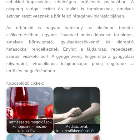
sebekkel kapcsolatos lehetséges fertőzések javításában. A
pitypang virágai lecitint és inulint is tartalmaznak, amelyek
aktívan részt vesznek a bőr felső rétegének hidratációjában.
Az orbáncfű is nagyon hatékony az ekcémás tünetek
csökkentésében, ugyanis flavonoid antioxidánsokat tartalmaz,
amelyek bőrnyugtató, gyulladáscsökkentő és hidratáló
hatásokkal rendelkeznek. Enyhíti a fájdalmas, repedezett,
száraz, viszkető bőrt. A gyógynövény felgyorsítja a gyógyulási
folyamatot, vírusellenes tulajdonságai pedig segítenek a
fertőzés megelőzésében.
Kapcsolódó cikkek:
Természetes megoldások
köhögésre – mézes-
Meditációval,
kakukkfüves…
stresszcsökkentéssel és…