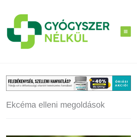
Skip
to
content
Ekcéma elleni megoldások