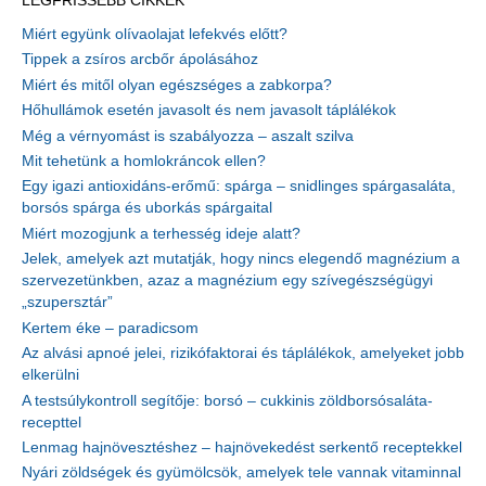
LEGFRISSEBB CIKKEK
Miért együnk olívaolajat lefekvés előtt?
Tippek a zsíros arcbőr ápolásához
Miért és mitől olyan egészséges a zabkorpa?
Hőhullámok esetén javasolt és nem javasolt táplálékok
Még a vérnyomást is szabályozza – aszalt szilva
Mit tehetünk a homlokráncok ellen?
Egy igazi antioxidáns-erőmű: spárga – snidlinges spárgasaláta,
borsós spárga és uborkás spárgaital
Miért mozogjunk a terhesség ideje alatt?
Jelek, amelyek azt mutatják, hogy nincs elegendő magnézium a
szervezetünkben, azaz a magnézium egy szívegészségügyi
„szupersztár”
Kertem éke – paradicsom
Az alvási apnoé jelei, rizikófaktorai és táplálékok, amelyeket jobb
elkerülni
A testsúlykontroll segítője: borsó – cukkinis zöldborsósaláta-
recepttel
Lenmag hajnövesztéshez – hajnövekedést serkentő receptekkel
Nyári zöldségek és gyümölcsök, amelyek tele vannak vitaminnal