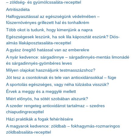
– zöldség- és gyümölcssaláta-recepttel
Artritiszdiéta
Halfogyasztással az egészségünk védelmében –
fűszernövényes grillezett hal és tonhalkrém
Több okot is tudunk, hogy kimenjünk a napra
Egészségesek leszünk, ha sok lila káposztát eszünk? Diós-
almás lilakáposztasaláta-recepttel
A gyász öregítő hatással van az emberekre
A nyár kedvence: sárgadinnye – sárgadinnyés-mentás limonádé
és sárgadinnyés-gyömbéres leves
Milyen olajokat használjunk testmasszázshoz?
Jót tesz a csontoknak és tele van antioxidánsokkal – füge
A sportolás egészséges, vagy néha túlzásba visszük?
Érvek a meggy és a meggylé mellett
Miért előnyös, ha sötét szobában alszunk?
A szeder rengeteg antioxidánst tartalmaz – szedres
chiapudingrecepttel
Házi praktikák a fogak fehérítésére
A magyarok kedvence: zöldbab – fokhagymás-rozmaringos
zöldbabsaláta-recepttel