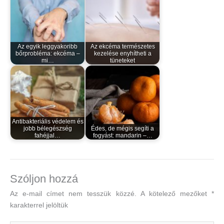
Az egyik leggyakoribb
Az ekcéma természetes
bőrprobléma: ekcéma –
kezelése enyhítheti a
mi…
tüneteket
Antibakteriális védelem és
jobb bélegészség
Édes, de mégis segíti a
fahéjjal…
fogyást: mandarin –…
Szóljon hozzá
Az e-mail címet nem tesszük közzé.
A kötelező mezőket
*
karakterrel jelöltük