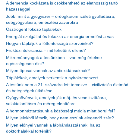
A demencia kockázata is csökkenthető az élethosszig tartó
házassággal
Jobb, mint a gyógyszer – ördögkarom ízületi gyulladásra,
sebgyógyulásra, emésztési zavarokra
Ösztrogént fokozó táplálékok
Energiát szolgáltat és fokozza az energiatermelést a vas
Hogyan tápláljuk a létfontosságú szerveinket?
Fruktózintolerancia – mit tehetünk ellene?
Mikroműanyagok a testünkben – van még értelme
egészségesen élni?
Milyen típusai vannak az antioxidánsoknak?
Táplálékok, amelyek serkentik a nyirokrendszert
A testünk nem a 21. századra lett tervezve – civilizációs életmód
és betegségek ütközése
Gyógynövények, amelyek jók máj- és vesetisztításra,
salaktalanításra és méregtelenítésre
A hormonháztartásunk a közösségi média miatt borul fel?
Milyen jelekből látszik, hogy nem eszünk elegendő zsírt?
Milyen előnyei vannak a lábhámlasztásnak, ha az
doktorhalakkal történik?