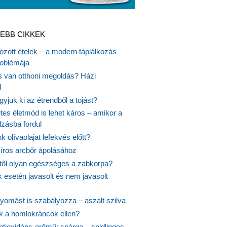
EBB CIKKEK
gozott ételek – a modern táplálkozás
oblémája
is van otthoni megoldás? Házi
l
gyjuk ki az étrendből a tojást?
es életmód is lehet káros – amikor a
lzásba fordul
k olívaolajat lefekvés előtt?
síros arcbőr ápolásához
itől olyan egészséges a zabkorpa?
 esetén javasolt és nem javasolt
yomást is szabályozza – aszalt szilva
nk a homlokráncok ellen?
ntioxidáns-erőmű: spárga – snidlinges