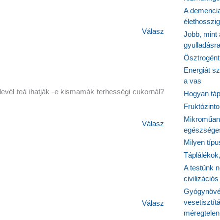
A demencia
élethosszig
Válasz
Jobb, mint
gyulladásr
Ösztrogént
Energiát sz
a vas
evél teá ihatják -e kismamák terhességi cukornál?
Hogyan tápl
Fruktózinto
Mikroműany
Válasz
egészséges
Milyen típ
Táplálékok
A testünk n
civilizáci
Gyógynövén
vesetisztít
Válasz
méregtelen