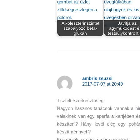
A koleszterinszintet
Javítja az
szabályozó béta-
agyműködést é
glükán
testsúlykontroll
ambris zsuzsi
2017-07-07 at 20:49
Tisztelt Szerkesztőség!
Nagyon hasznos tanácsok vannak a hírlev
valakinek van egy eperfa a kertjében és 
készíteni? Hány levél elég egy pohá
készítménnyel ?
Köszönjük az egészségre nevelést.