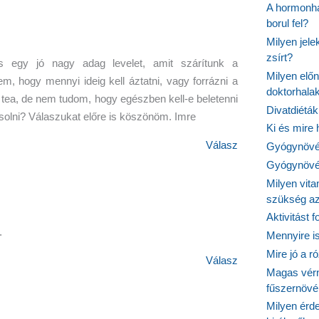
A hormonhá
borul fel?
Milyen jel
zsírt?
s egy jó nagy adag levelet, amit szárítunk a
Milyen elő
 hogy mennyi ideig kell áztatni, vagy forrázni a
doktorhalak
a tea, de nem tudom, hogy egészben kell-e beletenni
Divatdiéták
zsolni? Válaszukat előre is köszönöm. Imre
Ki és mire
Válasz
Gyógynövén
Gyógynövén
Milyen vit
szükség a
Aktivitást 
.
Mennyire is
Mire jó a r
Válasz
Magas vér
fűszernöv
Milyen érde