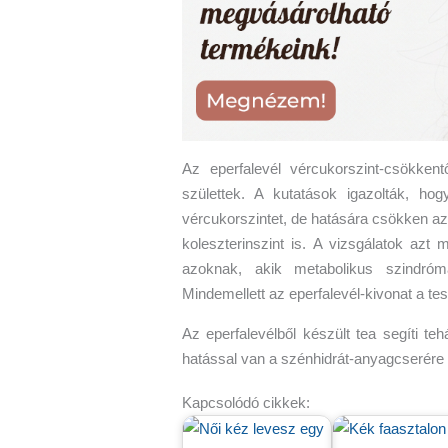
Az eperfalevél vércukorszint-csökke
születtek. A kutatások igazolták, hog
vércukorszintet, de hatására csökken az
koleszterinszint is. A vizsgálatok azt
azoknak, akik metabolikus szindrómá
Mindemellett az eperfalevél-kivonat a te
Az eperfalevélből készült tea segíti te
hatással van a szénhidrát-anyagcserére é
Kapcsolódó cikkek: