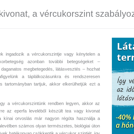
kivonat, a vércukorszint szabályo
k ingadozik a vércukorszintje vagy kénytelen a
ukorbetegség azonban további betegségeket –
g, daganatos megbetegedés, látásvesztés – hozhat
igyelünk a táplálkozásunkra és rendszeresen
s tartományban tartjuk, akkor elkerülhetjük ezt a
hogy a vércukorszintünk rendben legyen, akkor az
re az eperfa leveléből készült tea vagy kivonat
 a kínai orvoslás már nagyon régóta használja a
levélben számos olyan természetes, biológiai úton
lyek hatékonyan csökkentik a vércukor szintjét, így