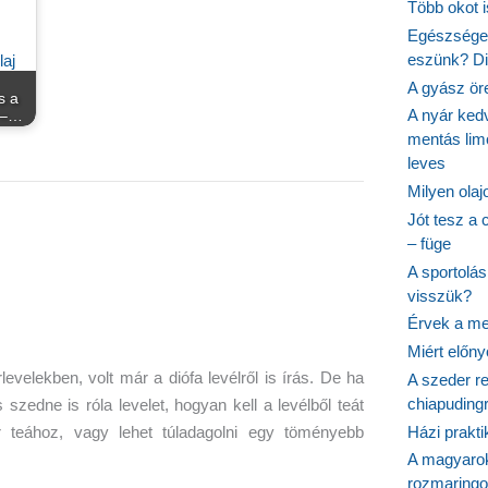
Több okot 
Egészséges
eszünk? Dió
A gyász ör
s a
A nyár ked
t –…
mentás lim
leves
Milyen ola
Jót tesz a 
– füge
A sportolá
visszük?
Érvek a me
Miért előn
elekben, volt már a diófa levélről is írás. De ha
A szeder re
chiapudingr
szedne is róla levelet, hogyan kell a levélből teát
Házi prakti
r teához, vagy lehet túladagolni egy töményebb
A magyarok
rozmaringo