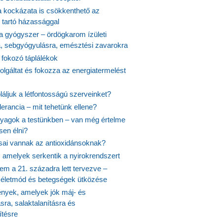
 kockázata is csökkenthető az
 tartó házassággal
 a gyógyszer – ördögkarom ízületi
a, sebgyógyulásra, emésztési zavarokra
 fokozó táplálékok
olgáltat és fokozza az energiatermelést
áljuk a létfontosságú szerveinket?
lerancia – mit tehetünk ellene?
agok a testünkben – van még értelme
en élni?
usai vannak az antioxidánsoknak?
, amelyek serkentik a nyirokrendszert
em a 21. századra lett tervezve –
ós életmód és betegségek ütközése
yek, amelyek jók máj- és
ásra, salaktalanításra és
ítésre