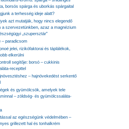
ta, borsós spárga és uborkás spárgaital
junk a terhesség ideje alatt?
lyek azt mutatják, hogy nincs elegendő
 a szervezetünkben, azaz a magnézium
észségügyi „szupersztár”
 – paradicsom
noé jelei, rizikófaktorai és táplálékok,
obb elkerülni
ontroll segítője: borsó – cukkinis
láta-recepttel
növesztéshez – hajnövekedést serkentő
l
ségek és gyümölcsök, amelyek tele
aminnal – zöldség- és gyümölcssaláta-
ta
tással az egészségünk védelmében –
yes grillezett hal és tonhalkrém