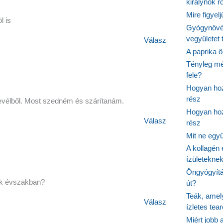
királynők 
Mire figyel
l is
Gyógynövé
vegyületet
Válasz
A paprika ö
Tényleg mé
fele?
Hogyan hoz
rész
levélből. Most szedném és szárítanám.
Hogyan hoz
Válasz
rész
Mit ne egy
A kollagén 
ízületeknek
Öngyógyítás
yik évszakban?
út?
Teák, amel
Válasz
ízletes tea
Miért jobb