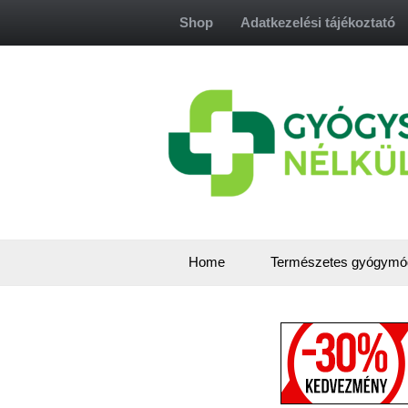
Skip
Shop
Adatkezelési tájékoztató
to
content
Home
Természetes gyógymó