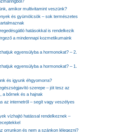
rozmaringból?
jünk, amikor multivitamint veszünk?
nyek és gyümölcsök – sok természetes
 tartalmaznak
regedésgátló hatásokkal is rendelkezik
rgező a mindennapi kozmetikumaink
hatjuk egyensúlyba a hormonokat? – 2.
hatjuk egyensúlyba a hormonokat? – 1.
ünk és igyunk éhgyomorra?
egészségjavító szerepe – jót tesz az
, a bőrnek és a hajnak
 az internetről – segít vagy veszélyes
yek vízhajtó hatással rendelkeznek –
receptekkel
 az orrunkon és nem a szánkon lélegezni?