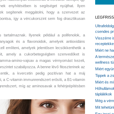
nek enyhítésében is segítséget nyújthat. Ilyen
yek segítenek meggátolni, hogy a szervezet az
LEGFRISS
bontsa, így a vércukorszint sem fog drasztikusan
Ultrafeldol
csendes pr
 tartalmaznak. Ilyenek például a polifenolok, a
Visszérre 
 anyagok és a flavonoidok, amelyek antioxidáns
receptekke
kell említeni, amelyek jelentősen lecsökkenthetik a
Miért ne ha
eit, amely a cukorbetegségben szenvedőket is
A természet
ó gamma-amino-vajsav a magas vérnyomást kezeli,
wellness tú
szintet szabályozza. A benne lévő fitoszterinek az
Miért együn
kkentik, a kvercetin pedig pozitívan hat a máj
Tippek a z
 a C-vitamin immunrendszert erősíti, a B1-vitamin
Miért és m
grendszert, míg az aminosavak a fehérjeépítésben
Hőhullámok
táplálékok
Még a vérn
Mit tehetü
Egy igazi a