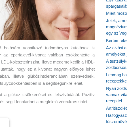
spárgasalá
Miért mozog
Jelek, ame
magnézium
egy szíveg
Kertem éke
Az alvási ap
ntő hatására vonatkozó tudományos kutatások is
amelyeket j
y az eperfalevél-kivonat valóban csökkentette a
A testsúlyk
 LDL-koleszterinszint, illetve megemelkedik a HDL-
zöldborsósa
 mutatták, hogy ez a kivonat nagyon előnyös lehet
Lenmag haj
ban, illetve glükózintoleranciában szenvednek.
receptekke
stsúlycsökkentésben is a segítségünkre lehet.
Nyári zöld
vannak vit
hát a glükóz csökkenését és felszívódását. Pozitív
recepttel
s segít fenntartani a megfelelő vércukorszintet.
Artritiszdié
Halfogyasz
fűszernövén