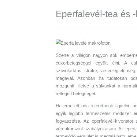
Eperfalevél-tea és -
Szerte a világon nagyon sok emberne
cukorbetegséggel együtt élni. A c
szívinfarktus, stroke, veseelégtelensé
magával. Azonban ha tudatosan odaf
mozgunk, illetve a súlyunkat a normáli
rettegett betegséget.
Ha emellett oda szeretnénk figyelni, 
egyik legjobb természetes módszer er
fogyasztása. Az eperfalevél-kivonatot
vércukorszint szabályozására. Az eperfa
termelődő vegyület is megtalálható, ame