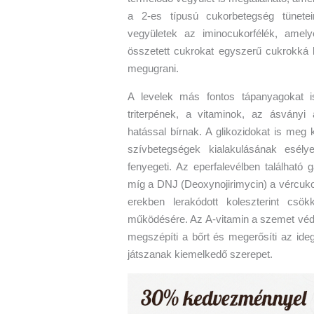
a 2-es típusú cukorbetegség tünetei
vegyületek az iminocukorfélék, amel
összetett cukrokat egyszerű cukrokká 
megugrani.
A levelek más fontos tápanyagokat is
triterpének, a vitaminok, az ásványi
hatással bírnak. A glikozidokat is meg 
szívbetegségek kialakulásának esély
fenyegeti. Az eperfalevélben találhat
míg a DNJ (Deoxynojirimycin) a vércukor
erekben lerakódott koleszterint csö
működésére. Az A-vitamin a szemet védi,
megszépíti a bőrt és megerősíti az ide
játszanak kiemelkedő szerepet.