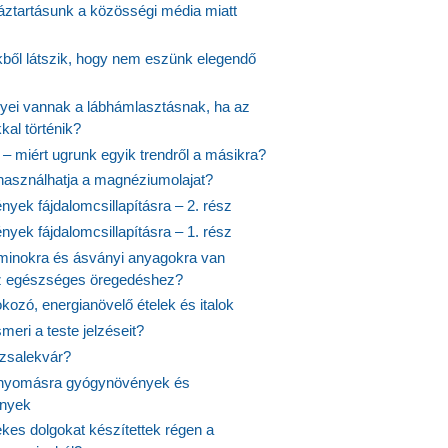
ztartásunk a közösségi média miatt
ekből látszik, hogy nem eszünk elegendő
nyei vannak a lábhámlasztásnak, ha az
kal történik?
 – miért ugrunk egyik trendről a másikra?
 használhatja a magnéziumolajat?
yek fájdalomcsillapításra – 2. rész
yek fájdalomcsillapításra – 1. rész
aminokra és ásványi anyagokra van
z egészséges öregedéshez?
fokozó, energianövelő ételek és italok
meri a teste jelzéseit?
ózsalekvár?
nyomásra gyógynövények és
ények
kes dolgokat készítettek régen a