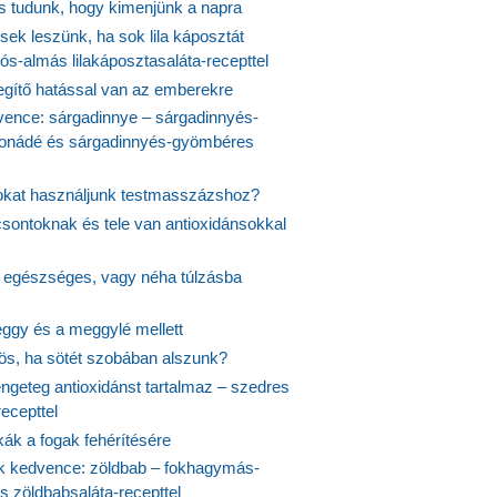
is tudunk, hogy kimenjünk a napra
ek leszünk, ha sok lila káposztát
s-almás lilakáposztasaláta-recepttel
egítő hatással van az emberekre
vence: sárgadinnye – sárgadinnyés-
onádé és sárgadinnyés-gyömbéres
jokat használjunk testmasszázshoz?
csontoknak és tele van antioxidánsokkal
s egészséges, vagy néha túlzásba
ggy és a meggylé mellett
yös, ha sötét szobában alszunk?
ngeteg antioxidánst tartalmaz – szedres
ecepttel
kák a fogak fehérítésére
 kedvence: zöldbab – fokhagymás-
s zöldbabsaláta-recepttel