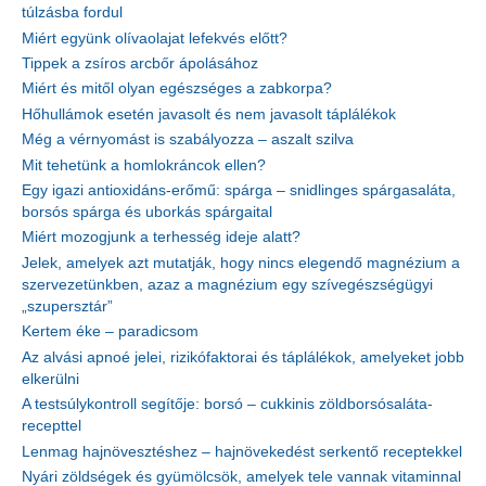
túlzásba fordul
Miért együnk olívaolajat lefekvés előtt?
Tippek a zsíros arcbőr ápolásához
Miért és mitől olyan egészséges a zabkorpa?
Hőhullámok esetén javasolt és nem javasolt táplálékok
Még a vérnyomást is szabályozza – aszalt szilva
Mit tehetünk a homlokráncok ellen?
Egy igazi antioxidáns-erőmű: spárga – snidlinges spárgasaláta,
borsós spárga és uborkás spárgaital
Miért mozogjunk a terhesség ideje alatt?
Jelek, amelyek azt mutatják, hogy nincs elegendő magnézium a
szervezetünkben, azaz a magnézium egy szívegészségügyi
„szupersztár”
Kertem éke – paradicsom
Az alvási apnoé jelei, rizikófaktorai és táplálékok, amelyeket jobb
elkerülni
A testsúlykontroll segítője: borsó – cukkinis zöldborsósaláta-
recepttel
Lenmag hajnövesztéshez – hajnövekedést serkentő receptekkel
Nyári zöldségek és gyümölcsök, amelyek tele vannak vitaminnal