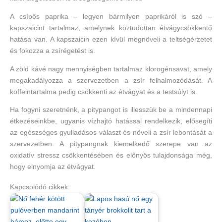
A csípős paprika – legyen bármilyen paprikáról is szó –
kapszaicint tartalmaz, amelynek köztudottan étvágycsökkentő
hatása van. A kapszaicin ezen kívül megnöveli a teltségérzetet
és fokozza a zsírégetést is.
A zöld kávé nagy mennyiségben tartalmaz klorogénsavat, amely
megakadályozza a szervezetben a zsír felhalmozódását. A
koffeintartalma pedig csökkenti az étvágyat és a testsúlyt is.
Ha fogyni szeretnénk, a pitypangot is illesszük be a mindennapi
étkezéseinkbe, ugyanis vízhajtó hatással rendelkezik, elősegíti
az egészséges gyulladásos választ és növeli a zsír lebontását a
szervezetben. A pitypangnak kiemelkedő szerepe van az
oxidatív stressz csökkentésében és előnyös tulajdonsága még,
hogy elnyomja az étvágyat.
Kapcsolódó cikkek: