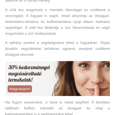
alattunk az a fránya mérleg.
A zöld tea megnöveli a mentális éberséget és csökkenti a
szorongást. A fogyást is segíti, mivel elnyomja az étvágyat.
Antioxidáns-tartalma és koffeintartalma nyújt ebben hathatós
segítséget. A zöld tea blokkolja a zsír felszívódását és segít
megnövelni a zsír kiválasztását.
A sáfrány szintén a segítségünkre lehet a fogyásban. Olyan
bioaktív vegyületeket tartalmaz ugyanis, amelyek csökkent
étvágyat okoznak.
Ha fogyni szeretnénk, a kávé is sokat segíthet. A kávéban
található koffein mérsékli az étvágyat és még a
kalóriaégetésben is a segítségünkre lehet.