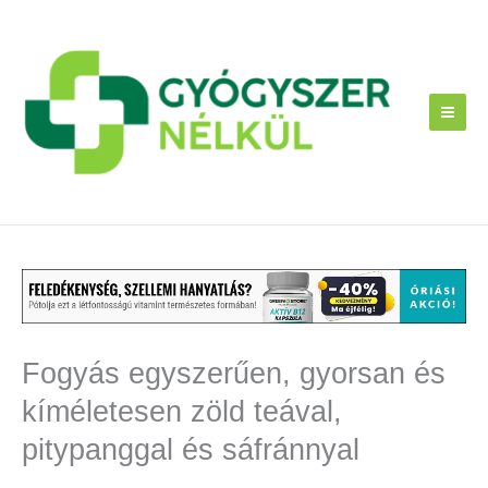
Skip
to
content
Fogyás egyszerűen, gyorsan és
kíméletesen zöld teával,
pitypanggal és sáfránnyal