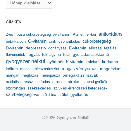
r
c
h
CÍMKÉK
í
v
antioxidáns
A-vitamin
2-es típusú cukorbetegség
Alzheimer-kór
u
m
C-vitamin
cukorbetegség
béta-karotin
cink
csontritkulás
depresszió
E-vitamin
D-vitamin
dohányzás
elhízás
fejfájás
gyulladáscsökkentő
flavonoidok
fogyás
fokhagyma
folát
gyógyszer nélkül
kalcium
gyömbér
K-vitamin
kurkuma
kálium
magas vérnyomás
magnézium
magas koleszterinszint
mangán
megfázás
menopauza
omega-3 zsírsavak
stressz
stroke
oxidatív stressz
puffadás
szabad gyökök
szorongás
székrekedés
szív- és érrendszeri betegségek
szívbetegség
ízületi gyulladás
vas
zöld tea
© 2026 Gyógyszer Nélkül