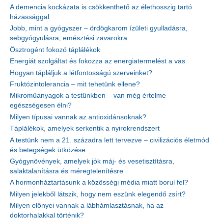
A demencia kockázata is csökkenthető az élethosszig tartó
házassággal
Jobb, mint a gyógyszer – ördögkarom ízületi gyulladásra,
sebgyógyulásra, emésztési zavarokra
Ösztrogént fokozó táplálékok
Energiát szolgáltat és fokozza az energiatermelést a vas
Hogyan tápláljuk a létfontosságú szerveinket?
Fruktózintolerancia – mit tehetünk ellene?
Mikroműanyagok a testünkben – van még értelme
egészségesen élni?
Milyen típusai vannak az antioxidánsoknak?
Táplálékok, amelyek serkentik a nyirokrendszert
A testünk nem a 21. századra lett tervezve – civilizációs életmód
és betegségek ütközése
Gyógynövények, amelyek jók máj- és vesetisztításra,
salaktalanításra és méregtelenítésre
A hormonháztartásunk a közösségi média miatt borul fel?
Milyen jelekből látszik, hogy nem eszünk elegendő zsírt?
Milyen előnyei vannak a lábhámlasztásnak, ha az
doktorhalakkal történik?