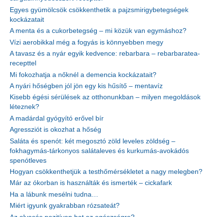
Egyes gyümölcsök csökkenthetik a pajzsmirigybetegségek
kockázatait
A menta és a cukorbetegség – mi közük van egymáshoz?
Vízi aerobikkal még a fogyás is könnyebben megy
A tavasz és a nyár egyik kedvence: rebarbara – rebarbaratea-
recepttel
Mi fokozhatja a nőknél a demencia kockázatait?
A nyári hőségben jól jön egy kis hűsítő – mentavíz
Kisebb égési sérülések az otthonunkban – milyen megoldások
léteznek?
A madárdal gyógyító erővel bír
Agressziót is okozhat a hőség
Saláta és spenót: két megosztó zöld leveles zöldség –
fokhagymás-tárkonyos salátaleves és kurkumás-avokádós
spenótleves
Hogyan csökkenthetjük a testhőmérsékletet a nagy melegben?
Már az ókorban is használták és ismerték – cickafark
Ha a lábunk mesélni tudna…
Miért igyunk gyakrabban rózsateát?