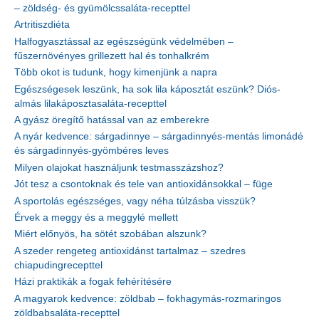
– zöldség- és gyümölcssaláta-recepttel
Artritiszdiéta
Halfogyasztással az egészségünk védelmében –
fűszernövényes grillezett hal és tonhalkrém
Több okot is tudunk, hogy kimenjünk a napra
Egészségesek leszünk, ha sok lila káposztát eszünk? Diós-
almás lilakáposztasaláta-recepttel
A gyász öregítő hatással van az emberekre
A nyár kedvence: sárgadinnye – sárgadinnyés-mentás limonádé
és sárgadinnyés-gyömbéres leves
Milyen olajokat használjunk testmasszázshoz?
Jót tesz a csontoknak és tele van antioxidánsokkal – füge
A sportolás egészséges, vagy néha túlzásba visszük?
Érvek a meggy és a meggylé mellett
Miért előnyös, ha sötét szobában alszunk?
A szeder rengeteg antioxidánst tartalmaz – szedres
chiapudingrecepttel
Házi praktikák a fogak fehérítésére
A magyarok kedvence: zöldbab – fokhagymás-rozmaringos
zöldbabsaláta-recepttel