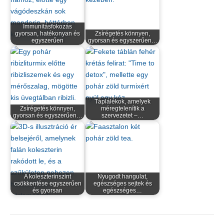
Immunitásfokozás
gyorsan, hatékonyan és
Zsírégetés könnyen,
egyszerűen
gyorsan és egyszerűen…
Táplálékok, amelyek
Zsírégetés könnyen,
méregtelenítik a
gyorsan és egyszerűen…
szervezetet –…
A koleszterinszint
Nyugodt hangulat,
csökkentése egyszerűen
egészséges sejtek és
és gyorsan
egészséges…