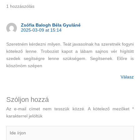
1 hozzászólás
Zsófia Balogh Béla Gyuláné
2025-03-09 at 15:14
Szeretném kérdezni milyen. Teát javasolnak ha szeretnék fogyni
kötelező lenne. Trobozist kapot a lábam sajnos vér hígítótt
szedek segítségre lenne szükségem. Segítsenek. Előre is
köszönöm szépen
Válasz
Szóljon hozzá
Az e-mail címet nem tesszük közzé.
A kötelező mezőket
*
karakterrel jelöltük
Ide
írjon