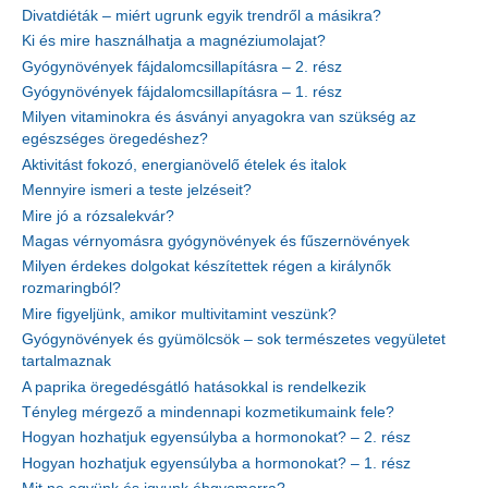
Divatdiéták – miért ugrunk egyik trendről a másikra?
Ki és mire használhatja a magnéziumolajat?
Gyógynövények fájdalomcsillapításra – 2. rész
Gyógynövények fájdalomcsillapításra – 1. rész
Milyen vitaminokra és ásványi anyagokra van szükség az
egészséges öregedéshez?
Aktivitást fokozó, energianövelő ételek és italok
Mennyire ismeri a teste jelzéseit?
Mire jó a rózsalekvár?
Magas vérnyomásra gyógynövények és fűszernövények
Milyen érdekes dolgokat készítettek régen a királynők
rozmaringból?
Mire figyeljünk, amikor multivitamint veszünk?
Gyógynövények és gyümölcsök – sok természetes vegyületet
tartalmaznak
A paprika öregedésgátló hatásokkal is rendelkezik
Tényleg mérgező a mindennapi kozmetikumaink fele?
Hogyan hozhatjuk egyensúlyba a hormonokat? – 2. rész
Hogyan hozhatjuk egyensúlyba a hormonokat? – 1. rész