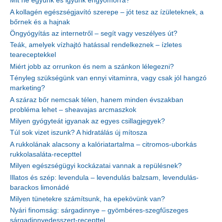
Mit ne együnk és igyunk éhgyomorra?
A kollagén egészségjavító szerepe – jót tesz az ízületeknek, a
bőrnek és a hajnak
Öngyógyítás az internetről – segít vagy veszélyes út?
Teák, amelyek vízhajtó hatással rendelkeznek – ízletes
teareceptekkel
Miért jobb az orrunkon és nem a szánkon lélegezni?
Tényleg szükségünk van ennyi vitaminra, vagy csak jól hangzó
marketing?
A száraz bőr nemcsak télen, hanem minden évszakban
probléma lehet – sheavajas arcmaszkok
Milyen gyógyteát igyanak az egyes csillagjegyek?
Túl sok vizet iszunk? A hidratálás új mítosza
A rukkolának alacsony a kalóriatartalma – citromos-uborkás
rukkolasaláta-recepttel
Milyen egészségügyi kockázatai vannak a repülésnek?
Illatos és szép: levendula – levendulás balzsam, levendulás-
barackos limonádé
Milyen tünetekre számítsunk, ha epekövünk van?
Nyári finomság: sárgadinnye – gyömbéres-szegfűszeges
sárgadinnyedesszert-recepttel