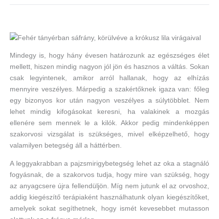
Mindegy is, hogy hány évesen határozunk az egészséges élet
mellett, hiszen mindig nagyon jól jön és hasznos a váltás. Sokan
csak legyintenek, amikor arról hallanak, hogy az elhízás
mennyire veszélyes. Márpedig a szakértőknek igaza van: főleg
egy bizonyos kor után nagyon veszélyes a súlytöbblet. Nem
lehet mindig kifogásokat keresni, ha valakinek a mozgás
ellenére sem mennek le a kilók. Akkor pedig mindenképpen
szakorvosi vizsgálat is szükséges, mivel elképzelhető, hogy
valamilyen betegség áll a háttérben.
A leggyakrabban a pajzsmirigybetegség lehet az oka a stagnáló
fogyásnak, de a szakorvos tudja, hogy mire van szükség, hogy
az anyagcsere újra fellendüljön. Míg nem jutunk el az orvoshoz,
addig kiegészítő terápiaként használhatunk olyan kiegészítőket,
amelyek sokat segíthetnek, hogy ismét kevesebbet mutasson