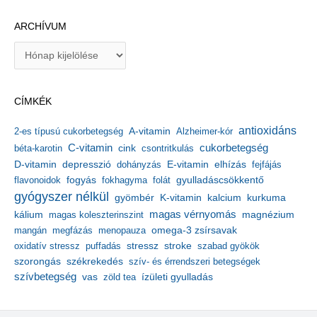
ARCHÍVUM
A
r
c
h
CÍMKÉK
í
v
antioxidáns
A-vitamin
2-es típusú cukorbetegség
Alzheimer-kór
u
m
C-vitamin
cukorbetegség
béta-karotin
cink
csontritkulás
depresszió
E-vitamin
D-vitamin
dohányzás
elhízás
fejfájás
gyulladáscsökkentő
flavonoidok
fogyás
fokhagyma
folát
gyógyszer nélkül
kalcium
gyömbér
K-vitamin
kurkuma
kálium
magas vérnyomás
magnézium
magas koleszterinszint
mangán
megfázás
menopauza
omega-3 zsírsavak
stressz
stroke
oxidatív stressz
puffadás
szabad gyökök
szorongás
székrekedés
szív- és érrendszeri betegségek
szívbetegség
ízületi gyulladás
vas
zöld tea