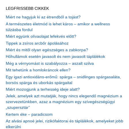
LEGFRISSEBB CIKKEK
Miért ne hagyjuk ki az étrendből a tojást?
A természetes életmód is lehet káros – amikor a wellness
túlzásba fordul
Miért együnk olívaolajat lefekvés előtt?
Tippek a zsíros arcbőr ápolásához
Miért és mitől olyan egészséges a zabkorpa?
Hőhullámok esetén javasolt és nem javasolt táplálékok
Még a vérnyomást is szabályozza – aszalt szilva
Mit tehetünk a homlokráncok ellen?
Egy igazi antioxidáns-erőmű: spárga – snidlinges spárgasaláta,
borsós spárga és uborkás spárgaital
Miért mozogjunk a terhesség ideje alatt?
Jelek, amelyek azt mutatják, hogy nincs elegendő magnézium a
szervezetünkben, azaz a magnézium egy szívegészségügyi
„szupersztár”
Kertem éke – paradicsom
Az alvási apnoé jelei, rizikófaktorai és táplálékok, amelyeket jobb
elkerülni