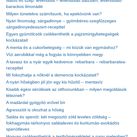
Illatos és szép: levendula – levendulás balzsam, levendulás-
barackos limonádé
Milyen tünetekre számítsunk, ha epekövünk van?
Nyári finomság: sárgadinnye – gyömbéres-szegfűszeges
sárgadinnyedesszert-recepttel
Egyes gyümölcsök csökkenthetik a pajzsmirigybetegségek
kockázatait
A menta és a cukorbetegség – mi közük van egymáshoz?
Vízi aerobikkal még a fogyás is könnyebben megy
A tavasz és a nyár egyik kedvence: rebarbara – rebarbaratea-
recepttel
Mi fokozhatja a nőknél a demencia kockázatait?
A nyári hőségben jól jön egy kis hűsítő – mentavíz
Kisebb égési sérülések az otthonunkban – milyen megoldások
léteznek?
A madárdal gyógyító erővel bír
Agressziót is okozhat a hőség
Saláta és spenót: két megosztó zöld leveles zöldség –
fokhagymás-tárkonyos salátaleves és kurkumás-avokádós
spenótleves
Hogyan csökkenthetjük a testhőmérsékletet a nagy melegben?