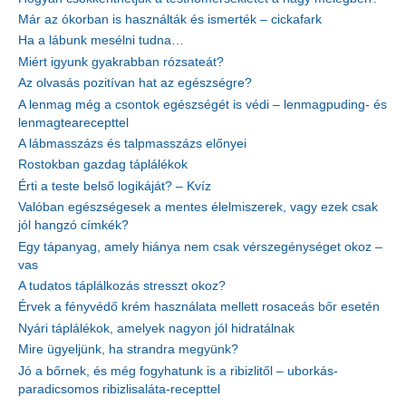
Már az ókorban is használták és ismerték – cickafark
Ha a lábunk mesélni tudna…
Miért igyunk gyakrabban rózsateát?
Az olvasás pozitívan hat az egészségre?
A lenmag még a csontok egészségét is védi – lenmagpuding- és
lenmagtearecepttel
A lábmasszázs és talpmasszázs előnyei
Rostokban gazdag táplálékok
Érti a teste belső logikáját? – Kvíz
Valóban egészségesek a mentes élelmiszerek, vagy ezek csak
jól hangzó címkék?
Egy tápanyag, amely hiánya nem csak vérszegénységet okoz –
vas
A tudatos táplálkozás stresszt okoz?
Érvek a fényvédő krém használata mellett rosaceás bőr esetén
Nyári táplálékok, amelyek nagyon jól hidratálnak
Mire ügyeljünk, ha strandra megyünk?
Jó a bőrnek, és még fogyhatunk is a ribizlitől – uborkás-
paradicsomos ribizlisaláta-recepttel