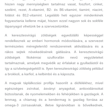
hiszen nagy mennyiségben tartalmaz vasat, foszfort, cinket,
szelént, rezet, A-vitamint, B2- és B6-vitamint, tiamint, niacint,
folátot és B12-vitamint. Legalább heti egyszer mindenkinek
fogyasztania kellene májat, hiszen ezzel nagyon sok és sokféle
tápanyagot vihetünk be a szervezetünkbe.
A keresztesvirágú zöldségek egyedülálló képességgel
rendelkeznek az emberi hormonok módosítására, a szervezet
természetes méregtelenítő rendszereinek aktiválására és a
rákos sejtek növekedésének gátlására. A keresztesvirágú
zöldségek fitokémiai szulforafán nevű vegyületeket
tartalmaznak, amelyek megvédik az érfalakat a gyulladástól és
így a szívbetegségektől is. Ilyen keresztesvirágú zöldség például
a brokkoli, a karfiol, a kelbimbó és a káposzta.
A magvak táplálkozási profilja hasonlít a diófélékhez, mivel
egészséges zsírokat, ásványi anyagokat, antioxidánsokat
biztosítanak, de nyomelemekben és fehérjékben is gazdagok. A
lenmag, a chiamag és a kendermag is gazdag forrása az
omega-3 zsírsavaknak, illetve lignánokban is bővelkednek,