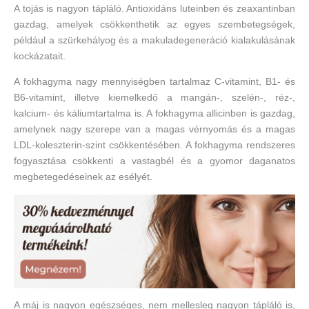
A tojás is nagyon tápláló. Antioxidáns luteinben és zeaxantinban
gazdag, amelyek csökkenthetik az egyes szembetegségek,
például a szürkehályog és a makuladegeneráció kialakulásának
kockázatait.
A fokhagyma nagy mennyiségben tartalmaz C-vitamint, B1- és
B6-vitamint, illetve kiemelkedő a mangán-, szelén-, réz-,
kalcium- és káliumtartalma is. A fokhagyma allicinben is gazdag,
amelynek nagy szerepe van a magas vérnyomás és a magas
LDL-koleszterin-szint csökkentésében. A fokhagyma rendszeres
fogyasztása csökkenti a vastagbél és a gyomor daganatos
megbetegedéseinek az esélyét.
A máj is nagyon egészséges, nem mellesleg nagyon tápláló is,