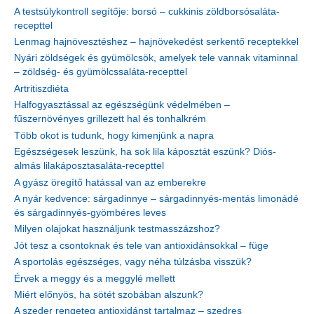
A testsúlykontroll segítője: borsó – cukkinis zöldborsósaláta-
recepttel
Lenmag hajnövesztéshez – hajnövekedést serkentő receptekkel
Nyári zöldségek és gyümölcsök, amelyek tele vannak vitaminnal
– zöldség- és gyümölcssaláta-recepttel
Artritiszdiéta
Halfogyasztással az egészségünk védelmében –
fűszernövényes grillezett hal és tonhalkrém
Több okot is tudunk, hogy kimenjünk a napra
Egészségesek leszünk, ha sok lila káposztát eszünk? Diós-
almás lilakáposztasaláta-recepttel
A gyász öregítő hatással van az emberekre
A nyár kedvence: sárgadinnye – sárgadinnyés-mentás limonádé
és sárgadinnyés-gyömbéres leves
Milyen olajokat használjunk testmasszázshoz?
Jót tesz a csontoknak és tele van antioxidánsokkal – füge
A sportolás egészséges, vagy néha túlzásba visszük?
Érvek a meggy és a meggylé mellett
Miért előnyös, ha sötét szobában alszunk?
A szeder rengeteg antioxidánst tartalmaz – szedres