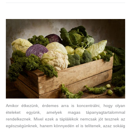
Amikor étkezünk, érdemes arra is koncentrálni, hogy olyan
ételeket együnk, amelyek magas tápanyagtartalommal
rendelkeznek. Mivel ezek a táplálékok nemcsak jót tesznek az
egészségünknek, hanem könnyedén el is telítenek, azaz sokáig