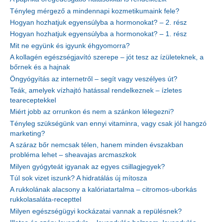
Tényleg mérgező a mindennapi kozmetikumaink fele?
Hogyan hozhatjuk egyensúlyba a hormonokat? – 2. rész
Hogyan hozhatjuk egyensúlyba a hormonokat? – 1. rész
Mit ne együnk és igyunk éhgyomorra?
A kollagén egészségjavító szerepe – jót tesz az ízületeknek, a
bőrnek és a hajnak
Öngyógyítás az internetről – segít vagy veszélyes út?
Teák, amelyek vízhajtó hatással rendelkeznek – ízletes
teareceptekkel
Miért jobb az orrunkon és nem a szánkon lélegezni?
Tényleg szükségünk van ennyi vitaminra, vagy csak jól hangzó
marketing?
A száraz bőr nemcsak télen, hanem minden évszakban
probléma lehet – sheavajas arcmaszkok
Milyen gyógyteát igyanak az egyes csillagjegyek?
Túl sok vizet iszunk? A hidratálás új mítosza
A rukkolának alacsony a kalóriatartalma – citromos-uborkás
rukkolasaláta-recepttel
Milyen egészségügyi kockázatai vannak a repülésnek?