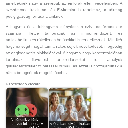
amelyeknek nagy a szerepük az emlőrák elleni védelemben. A
szezámmag kalciumot és E-vitamint is tartalmaz, a tökmag
pedig gazdag forrása a cinknek.
A hagyma és a fokhagyma előnyösek a szív- és érrendszer
számára, illetve támogatják az immunrendszert, és
antidiabetikus és rákellenes hatásokkal is rendelkeznek. Mindkét
hagyma segít megállítani a rákos sejtek növekedését, mégpedig
az angiogenezis blokkolásával. A hagyma nagy koncentrációban
tartalmaz flavonoid antioxidánsokat is, amelyek
gyulladáscsökkentő hatással bírnak, és ezzel is hozzájárulnak a
rákos betegségek megelőzéséhez.
Kapcsolódó cikkek:
Mi történik velünk, ha
elnyomjuk a negatív
A jóga bármely életkorban
gondolatainkat?
jót tesz velünk és az…