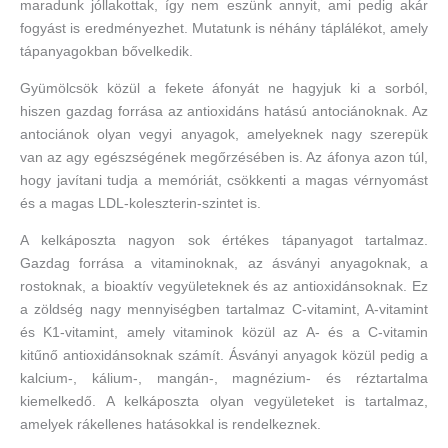
maradunk jóllakottak, így nem eszünk annyit, ami pedig akár
fogyást is eredményezhet. Mutatunk is néhány táplálékot, amely
tápanyagokban bővelkedik.
Gyümölcsök közül a fekete áfonyát ne hagyjuk ki a sorból,
hiszen gazdag forrása az antioxidáns hatású antociánoknak. Az
antociánok olyan vegyi anyagok, amelyeknek nagy szerepük
van az agy egészségének megőrzésében is. Az áfonya azon túl,
hogy javítani tudja a memóriát, csökkenti a magas vérnyomást
és a magas LDL-koleszterin-szintet is.
A kelkáposzta nagyon sok értékes tápanyagot tartalmaz.
Gazdag forrása a vitaminoknak, az ásványi anyagoknak, a
rostoknak, a bioaktív vegyületeknek és az antioxidánsoknak. Ez
a zöldség nagy mennyiségben tartalmaz C-vitamint, A-vitamint
és K1-vitamint, amely vitaminok közül az A- és a C-vitamin
kitűnő antioxidánsoknak számít. Ásványi anyagok közül pedig a
kalcium-, kálium-, mangán-, magnézium- és réztartalma
kiemelkedő. A kelkáposzta olyan vegyületeket is tartalmaz,
amelyek rákellenes hatásokkal is rendelkeznek.