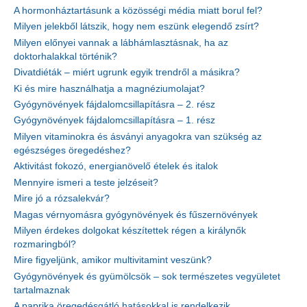
A hormonháztartásunk a közösségi média miatt borul fel?
Milyen jelekből látszik, hogy nem eszünk elegendő zsírt?
Milyen előnyei vannak a lábhámlasztásnak, ha az
doktorhalakkal történik?
Divatdiéták – miért ugrunk egyik trendről a másikra?
Ki és mire használhatja a magnéziumolajat?
Gyógynövények fájdalomcsillapításra – 2. rész
Gyógynövények fájdalomcsillapításra – 1. rész
Milyen vitaminokra és ásványi anyagokra van szükség az
egészséges öregedéshez?
Aktivitást fokozó, energianövelő ételek és italok
Mennyire ismeri a teste jelzéseit?
Mire jó a rózsalekvár?
Magas vérnyomásra gyógynövények és fűszernövények
Milyen érdekes dolgokat készítettek régen a királynők
rozmaringból?
Mire figyeljünk, amikor multivitamint veszünk?
Gyógynövények és gyümölcsök – sok természetes vegyületet
tartalmaznak
A paprika öregedésgátló hatásokkal is rendelkezik