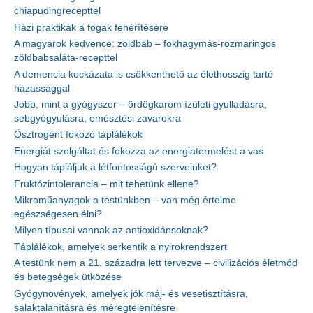
chiapudingrecepttel
Házi praktikák a fogak fehérítésére
A magyarok kedvence: zöldbab – fokhagymás-rozmaringos
zöldbabsaláta-recepttel
A demencia kockázata is csökkenthető az élethosszig tartó
házassággal
Jobb, mint a gyógyszer – ördögkarom ízületi gyulladásra,
sebgyógyulásra, emésztési zavarokra
Ösztrogént fokozó táplálékok
Energiát szolgáltat és fokozza az energiatermelést a vas
Hogyan tápláljuk a létfontosságú szerveinket?
Fruktózintolerancia – mit tehetünk ellene?
Mikroműanyagok a testünkben – van még értelme
egészségesen élni?
Milyen típusai vannak az antioxidánsoknak?
Táplálékok, amelyek serkentik a nyirokrendszert
A testünk nem a 21. századra lett tervezve – civilizációs életmód
és betegségek ütközése
Gyógynövények, amelyek jók máj- és vesetisztításra,
salaktalanításra és méregtelenítésre