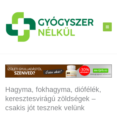
Skip
to
content
Hagyma, fokhagyma, diófélék,
keresztesvirágú zöldségek –
csakis jót tesznek velünk