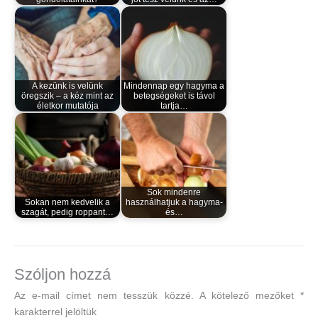
A kezünk is velünk
Mindennap egy hagyma a
öregszik – a kéz mint az
betegségeket is távol
életkor mutatója
tartja…
Sok mindenre
Sokan nem kedvelik a
használhatjuk a hagyma-
szagát, pedig roppant…
és…
Szóljon hozzá
Az e-mail címet nem tesszük közzé.
A kötelező mezőket
*
karakterrel jelöltük