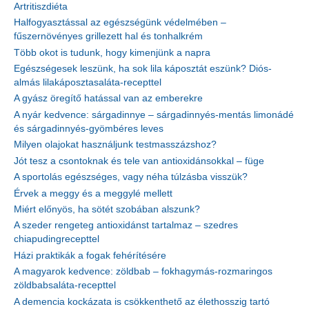
Artritiszdiéta
Halfogyasztással az egészségünk védelmében –
fűszernövényes grillezett hal és tonhalkrém
Több okot is tudunk, hogy kimenjünk a napra
Egészségesek leszünk, ha sok lila káposztát eszünk? Diós-
almás lilakáposztasaláta-recepttel
A gyász öregítő hatással van az emberekre
A nyár kedvence: sárgadinnye – sárgadinnyés-mentás limonádé
és sárgadinnyés-gyömbéres leves
Milyen olajokat használjunk testmasszázshoz?
Jót tesz a csontoknak és tele van antioxidánsokkal – füge
A sportolás egészséges, vagy néha túlzásba visszük?
Érvek a meggy és a meggylé mellett
Miért előnyös, ha sötét szobában alszunk?
A szeder rengeteg antioxidánst tartalmaz – szedres
chiapudingrecepttel
Házi praktikák a fogak fehérítésére
A magyarok kedvence: zöldbab – fokhagymás-rozmaringos
zöldbabsaláta-recepttel
A demencia kockázata is csökkenthető az élethosszig tartó