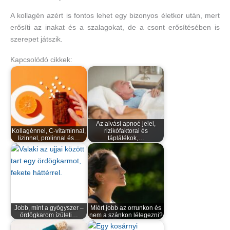
A kollagén azért is fontos lehet egy bizonyos életkor után, mert
erősíti az inakat és a szalagokat, de a csont erősítésében is
szerepet játszik.
Kapcsolódó cikkek:
Az alvási apnoé jelei,
Kollagénnel, C-vitaminnal,
rizikófaktorai és
lizinnel, prolinnal és…
táplálékok,…
Jobb, mint a gyógyszer –
Miért jobb az orrunkon és
ördögkarom ízületi…
nem a szánkon lélegezni?