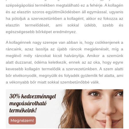
szépségápolási termékben megtalálható ez a fehérje. A kollagén
és az elasztin szoros együttműködésben áll egymással, ugyanis
ha pótoljuk a szervezetünkben a kollagént, akkor ez fokozza az
elasztin termelődését, ami sokkal üdébb, szebb és
egészségesebb bőrképet eredményez.
A kollagénnek nagy szerepe van abban is, hogy csökkenjenek a
ráncaink, azaz lassítja az újabb ráncok megjelenését, míg a
meglévő mély ráncokat kicsit halványítja. Amikor a szemünk
alatt duzzanat, ödéma keletkezik, ennek az az oka, hogy egyre
kevesebb kollagén termelődik a szervezetünkben. A szem alatti
bőr elvékonyodik, megnyúlik és folyadék gyülemlik fel alatta, ami
a vékonyabb bőr miatt sokkal szembetűnőbbé válik.