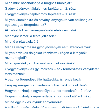
Ki és mire használhatja a magnéziumolajat?
Gyógynövények fájdalomcsillapításra – 2. rész
Gyógynövények fájdalomcsillapításra – 1. rész
Milyen vitaminokra és ásványi anyagokra van szükség az
egészséges öregedéshez?
Aktivitást fokozó, energianövelő ételek és italok
Mennyire ismeri a teste jelzéseit?
Mire jó a rózsalekvár?
Magas vérnyomásra gyógynövények és fűszernövények
Milyen érdekes dolgokat készítettek régen a királynők
rozmaringból?
Mire figyeljünk, amikor multivitamint veszünk?
Gyógynövények és gyümölcsök – sok természetes vegyületet
tartalmaznak
A paprika öregedésgátló hatásokkal is rendelkezik
Tényleg mérgező a mindennapi kozmetikumaink fele?
Hogyan hozhatjuk egyensúlyba a hormonokat? – 2. rész
Hogyan hozhatjuk egyensúlyba a hormonokat? – 1. rész
Mit ne együnk és igyunk éhgyomorra?
A kollagén egészségjavító szerepe – jót tesz az ízületeknek, a