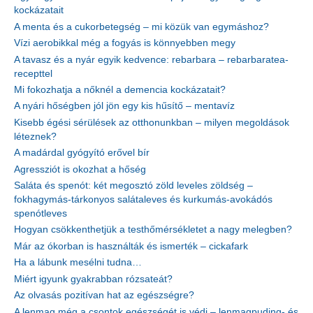
kockázatait
A menta és a cukorbetegség – mi közük van egymáshoz?
Vízi aerobikkal még a fogyás is könnyebben megy
A tavasz és a nyár egyik kedvence: rebarbara – rebarbaratea-
recepttel
Mi fokozhatja a nőknél a demencia kockázatait?
A nyári hőségben jól jön egy kis hűsítő – mentavíz
Kisebb égési sérülések az otthonunkban – milyen megoldások
léteznek?
A madárdal gyógyító erővel bír
Agressziót is okozhat a hőség
Saláta és spenót: két megosztó zöld leveles zöldség –
fokhagymás-tárkonyos salátaleves és kurkumás-avokádós
spenótleves
Hogyan csökkenthetjük a testhőmérsékletet a nagy melegben?
Már az ókorban is használták és ismerték – cickafark
Ha a lábunk mesélni tudna…
Miért igyunk gyakrabban rózsateát?
Az olvasás pozitívan hat az egészségre?
A lenmag még a csontok egészségét is védi – lenmagpuding- és