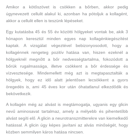
Amikor a kötőszövet is csökken a bőrben, akkor pedig
úgynevezett cellulit alakul ki, azonban ha pótoljuk a kollagént,
akkor a cellulit ellen is teszünk lépéseket.
Egy kutatásba 45 és 55 év közötti hölgyeket vontak be, akik 3
hónapon keresztül minden egyes nap kollagénkiegészítést
kaptak. A vizsgálat végeztével bebizonyosodott, hogy a
kollagénnek rengeteg pozitív hatása van, hiszen ezeknél a
hölgyeknél megnőtt a bőr nedvességtartalma, fokozódott a
bőrük rugalmassága, illetve csökkent a bőr érdessége és
vízvesztesége. Mindemellett még azt is megtapasztalták a
hölgyek, hogy ez idő alatt jelentősen lecsökkent a gyors
öregedés is, ami 45 éves kor után óhatatlanul elkezdődik és
bekövetkezik.
A kollagén még az alvást is megtámogatja, ugyanis egy glicin
nevű aminosavat tartalmaz, amely a mélyebb és pihentetőbb
alvást segíti elő. A glicin a neurotranszmitterekre van kiemelkedő
hatással. A glicin úgy képes javítani az alvás minőségét, hogy
közben semmilyen káros hatása nincsen.