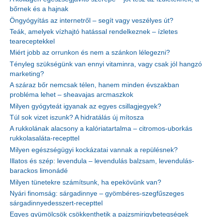
bőrnek és a hajnak
Öngyógyítás az internetről – segít vagy veszélyes út?
Teák, amelyek vízhajtó hatással rendelkeznek – ízletes
teareceptekkel
Miért jobb az orrunkon és nem a szánkon lélegezni?
Tényleg szükségünk van ennyi vitaminra, vagy csak jól hangzó
marketing?
A száraz bőr nemcsak télen, hanem minden évszakban
probléma lehet – sheavajas arcmaszkok
Milyen gyógyteát igyanak az egyes csillagjegyek?
Túl sok vizet iszunk? A hidratálás új mítosza
A rukkolának alacsony a kalóriatartalma – citromos-uborkás
rukkolasaláta-recepttel
Milyen egészségügyi kockázatai vannak a repülésnek?
Illatos és szép: levendula – levendulás balzsam, levendulás-
barackos limonádé
Milyen tünetekre számítsunk, ha epekövünk van?
Nyári finomság: sárgadinnye – gyömbéres-szegfűszeges
sárgadinnyedesszert-recepttel
Egyes gyümölcsök csökkenthetik a pajzsmirigybetegségek