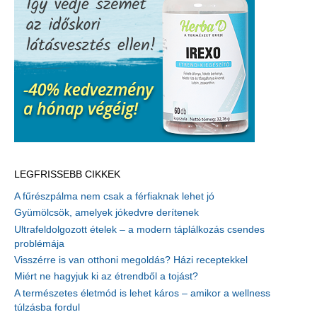
LEGFRISSEBB CIKKEK
A fűrészpálma nem csak a férfiaknak lehet jó
Gyümölcsök, amelyek jókedvre derítenek
Ultrafeldolgozott ételek – a modern táplálkozás csendes
problémája
Visszérre is van otthoni megoldás? Házi receptekkel
Miért ne hagyjuk ki az étrendből a tojást?
A természetes életmód is lehet káros – amikor a wellness
túlzásba fordul