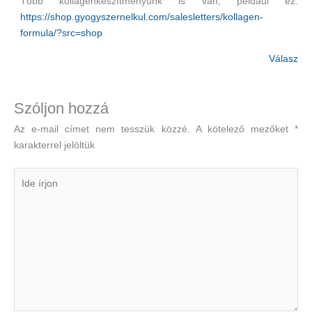
Több kollagénkészítményünk is van, például ez:
https://shop.gyogyszernelkul.com/salesletters/kollagen-
formula/?src=shop
Válasz
Szóljon hozzá
Az e-mail címet nem tesszük közzé.
A kötelező mezőket
*
karakterrel jelöltük
Ide
írjon