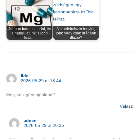
Jobban tudunk aludni, és
A bioélelmiszer tényleg
a hangulatunk is jobb
jobb vagy csak drágább
lesz…
illúzió?
Ilda
2026-05-29 at 18:44
Mely kollagént ajánlaná?
Válasz
admin
2026-05-29 at 20:35