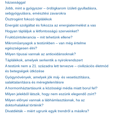
házassággal
Jobb, mint a gyógyszer – ördögkarom ízületi gyulladásra,
sebgyógyulásra, emésztési zavarokra
Ösztrogént fokozó táplálékok
Energiát szolgáltat és fokozza az energiatermelést a vas
Hogyan tápláljuk a létfontosságú szerveinket?
Fruktózintolerancia – mit tehetünk ellene?
Mikroműanyagok a testünkben – van még értelme
egészségesen élni?
Milyen típusai vannak az antioxidánsoknak?
Táplálékok, amelyek serkentik a nyirokrendszert
A testünk nem a 21. századra lett tervezve – civilizációs életmód
és betegségek ütközése
Gyógynövények, amelyek jók máj- és vesetisztításra,
salaktalanításra és méregtelenítésre
A hormonháztartásunk a közösségi média miatt borul fel?
Milyen jelekből látszik, hogy nem eszünk elegendő zsírt?
Milyen előnyei vannak a lábhámlasztásnak, ha az
doktorhalakkal történik?
Divatdiéták – miért ugrunk egyik trendről a másikra?