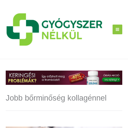
Skip
to
content
Jobb bőrminőség kollagénnel