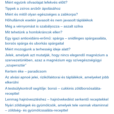
Miért együnk olívaolajat lefekvés előtt?
Tippek a zsíros arcbőr ápolásához
Miért és mitől olyan egészséges a zabkorpa?
Hőhullámok esetén javasolt és nem javasolt táplálékok
Még a vérnyomást is szabályozza – aszalt szilva
Mit tehetünk a homlokráncok ellen?
Egy igazi antioxidáns-erőmű: spárga – snidlinges spárgasaláta,
borsós spárga és uborkás spárgaital
Miért mozogjunk a terhesség ideje alatt?
Jelek, amelyek azt mutatják, hogy nincs elegendő magnézium a
szervezetünkben, azaz a magnézium egy szívegészségügyi
„szupersztár”
Kertem éke – paradicsom
Az alvási apnoé jelei, rizikófaktorai és táplálékok, amelyeket jobb
elkerülni
A testsúlykontroll segítője: borsó – cukkinis zöldborsósaláta-
recepttel
Lenmag hajnövesztéshez – hajnövekedést serkentő receptekkel
Nyári zöldségek és gyümölcsök, amelyek tele vannak vitaminnal
– zöldség- és gyümölcssaláta-recepttel