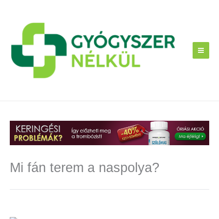
Skip
to
content
Mi fán terem a naspolya?