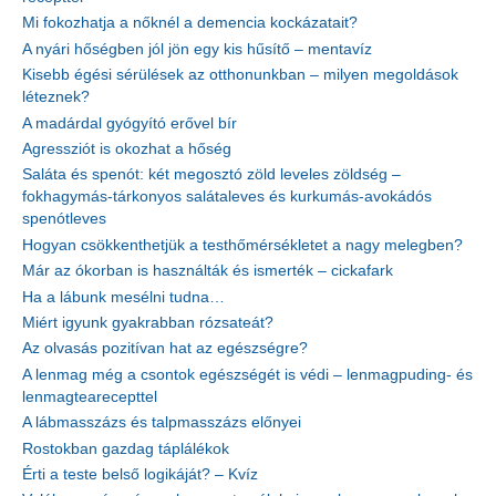
Mi fokozhatja a nőknél a demencia kockázatait?
A nyári hőségben jól jön egy kis hűsítő – mentavíz
Kisebb égési sérülések az otthonunkban – milyen megoldások
léteznek?
A madárdal gyógyító erővel bír
Agressziót is okozhat a hőség
Saláta és spenót: két megosztó zöld leveles zöldség –
fokhagymás-tárkonyos salátaleves és kurkumás-avokádós
spenótleves
Hogyan csökkenthetjük a testhőmérsékletet a nagy melegben?
Már az ókorban is használták és ismerték – cickafark
Ha a lábunk mesélni tudna…
Miért igyunk gyakrabban rózsateát?
Az olvasás pozitívan hat az egészségre?
A lenmag még a csontok egészségét is védi – lenmagpuding- és
lenmagtearecepttel
A lábmasszázs és talpmasszázs előnyei
Rostokban gazdag táplálékok
Érti a teste belső logikáját? – Kvíz