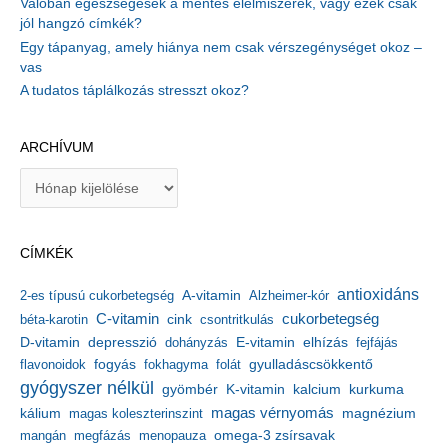
Valóban egészségesek a mentes élelmiszerek, vagy ezek csak
jól hangzó címkék?
Egy tápanyag, amely hiánya nem csak vérszegénységet okoz –
vas
A tudatos táplálkozás stresszt okoz?
ARCHÍVUM
A
r
c
h
CÍMKÉK
í
v
antioxidáns
A-vitamin
2-es típusú cukorbetegség
Alzheimer-kór
u
m
C-vitamin
cukorbetegség
béta-karotin
cink
csontritkulás
depresszió
E-vitamin
D-vitamin
dohányzás
elhízás
fejfájás
gyulladáscsökkentő
flavonoidok
fogyás
fokhagyma
folát
gyógyszer nélkül
kalcium
gyömbér
K-vitamin
kurkuma
kálium
magas vérnyomás
magnézium
magas koleszterinszint
mangán
megfázás
menopauza
omega-3 zsírsavak