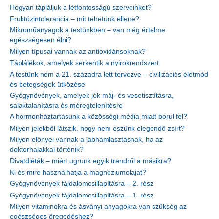
Hogyan tápláljuk a létfontosságú szerveinket?
Fruktózintolerancia – mit tehetünk ellene?
Mikroműanyagok a testünkben – van még értelme
egészségesen élni?
Milyen típusai vannak az antioxidánsoknak?
Táplálékok, amelyek serkentik a nyirokrendszert
A testünk nem a 21. századra lett tervezve – civilizációs életmód
és betegségek ütközése
Gyógynövények, amelyek jók máj- és vesetisztításra,
salaktalanításra és méregtelenítésre
A hormonháztartásunk a közösségi média miatt borul fel?
Milyen jelekből látszik, hogy nem eszünk elegendő zsírt?
Milyen előnyei vannak a lábhámlasztásnak, ha az
doktorhalakkal történik?
Divatdiéták – miért ugrunk egyik trendről a másikra?
Ki és mire használhatja a magnéziumolajat?
Gyógynövények fájdalomcsillapításra – 2. rész
Gyógynövények fájdalomcsillapításra – 1. rész
Milyen vitaminokra és ásványi anyagokra van szükség az
egészséges öregedéshez?