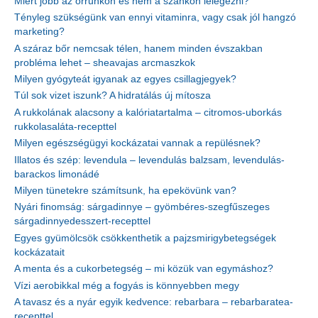
Miért jobb az orrunkon és nem a szánkon lélegezni?
Tényleg szükségünk van ennyi vitaminra, vagy csak jól hangzó
marketing?
A száraz bőr nemcsak télen, hanem minden évszakban
probléma lehet – sheavajas arcmaszkok
Milyen gyógyteát igyanak az egyes csillagjegyek?
Túl sok vizet iszunk? A hidratálás új mítosza
A rukkolának alacsony a kalóriatartalma – citromos-uborkás
rukkolasaláta-recepttel
Milyen egészségügyi kockázatai vannak a repülésnek?
Illatos és szép: levendula – levendulás balzsam, levendulás-
barackos limonádé
Milyen tünetekre számítsunk, ha epekövünk van?
Nyári finomság: sárgadinnye – gyömbéres-szegfűszeges
sárgadinnyedesszert-recepttel
Egyes gyümölcsök csökkenthetik a pajzsmirigybetegségek
kockázatait
A menta és a cukorbetegség – mi közük van egymáshoz?
Vízi aerobikkal még a fogyás is könnyebben megy
A tavasz és a nyár egyik kedvence: rebarbara – rebarbaratea-
recepttel