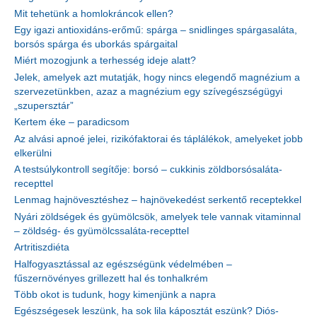
Mit tehetünk a homlokráncok ellen?
Egy igazi antioxidáns-erőmű: spárga – snidlinges spárgasaláta,
borsós spárga és uborkás spárgaital
Miért mozogjunk a terhesség ideje alatt?
Jelek, amelyek azt mutatják, hogy nincs elegendő magnézium a
szervezetünkben, azaz a magnézium egy szívegészségügyi
„szupersztár”
Kertem éke – paradicsom
Az alvási apnoé jelei, rizikófaktorai és táplálékok, amelyeket jobb
elkerülni
A testsúlykontroll segítője: borsó – cukkinis zöldborsósaláta-
recepttel
Lenmag hajnövesztéshez – hajnövekedést serkentő receptekkel
Nyári zöldségek és gyümölcsök, amelyek tele vannak vitaminnal
– zöldség- és gyümölcssaláta-recepttel
Artritiszdiéta
Halfogyasztással az egészségünk védelmében –
fűszernövényes grillezett hal és tonhalkrém
Több okot is tudunk, hogy kimenjünk a napra
Egészségesek leszünk, ha sok lila káposztát eszünk? Diós-