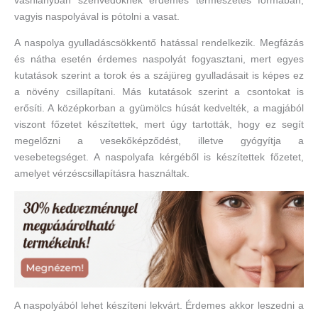
vashiányban szenvedőknek érdemes természetes formában,
vagyis naspolyával is pótolni a vasat.
A naspolya gyulladáscsökkentő hatással rendelkezik. Megfázás
és nátha esetén érdemes naspolyát fogyasztani, mert egyes
kutatások szerint a torok és a szájüreg gyulladásait is képes ez
a növény csillapítani. Más kutatások szerint a csontokat is
erősíti. A középkorban a gyümölcs húsát kedvelték, a magjából
viszont főzetet készítettek, mert úgy tartották, hogy ez segít
megelőzni a vesekőképződést, illetve gyógyítja a
vesebetegséget. A naspolyafa kérgéből is készítettek főzetet,
amelyet vérzéscsillapításra használtak.
A naspolyából lehet készíteni lekvárt. Érdemes akkor leszedni a