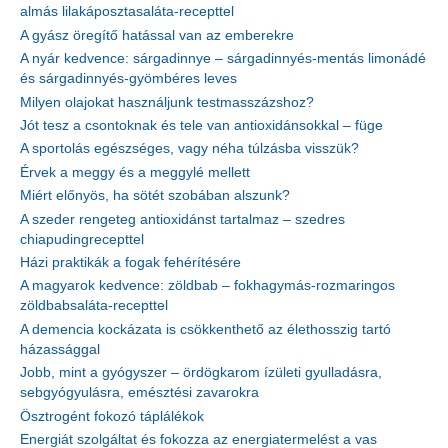
almás lilakáposztasaláta-recepttel
A gyász öregítő hatással van az emberekre
A nyár kedvence: sárgadinnye – sárgadinnyés-mentás limonádé
és sárgadinnyés-gyömbéres leves
Milyen olajokat használjunk testmasszázshoz?
Jót tesz a csontoknak és tele van antioxidánsokkal – füge
A sportolás egészséges, vagy néha túlzásba visszük?
Érvek a meggy és a meggylé mellett
Miért előnyös, ha sötét szobában alszunk?
A szeder rengeteg antioxidánst tartalmaz – szedres
chiapudingrecepttel
Házi praktikák a fogak fehérítésére
A magyarok kedvence: zöldbab – fokhagymás-rozmaringos
zöldbabsaláta-recepttel
A demencia kockázata is csökkenthető az élethosszig tartó
házassággal
Jobb, mint a gyógyszer – ördögkarom ízületi gyulladásra,
sebgyógyulásra, emésztési zavarokra
Ösztrogént fokozó táplálékok
Energiát szolgáltat és fokozza az energiatermelést a vas