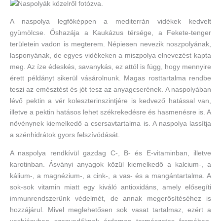
A naspolya legfőképpen a mediterrán vidékek kedvelt
gyümölcse. Őshazája a Kaukázus térsége, a Fekete-tenger
területein vadon is megterem. Népiesen nevezik noszpolyának,
lasponyának, de egyes vidékeken a miszpolya elnevezést kapta
meg. Az íze édeskés, savanykás, ez attól is függ, hogy mennyire
érett példányt sikerül vásárolnunk. Magas rosttartalma rendbe
teszi az emésztést és jót tesz az anyagcserének. A naspolyában
lévő pektin a vér koleszterinszintjére is kedvező hatással van,
illetve a pektin hatásos lehet székrekedésre és hasmenésre is. A
növénynek kiemelkedő a csersavtartalma is. A naspolya lassítja
a szénhidrátok gyors felszívódását.
A naspolya rendkívül gazdag C-, B- és E-vitaminban, illetve
karotinban. Ásványi anyagok közül kiemelkedő a kalcium-, a
kálium-, a magnézium-, a cink-, a vas- és a mangántartalma. A
sok-sok vitamin miatt egy kiváló antioxidáns, amely elősegíti
immunrendszerünk védelmét, de annak megerősítéséhez is
hozzájárul. Mivel meglehetősen sok vasat tartalmaz, ezért a