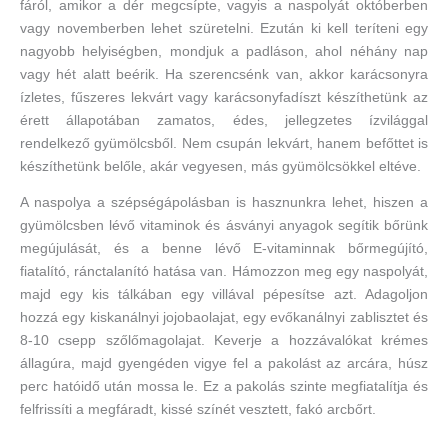
fáról, amikor a dér megcsípte, vagyis a naspolyát októberben
vagy novemberben lehet szüretelni. Ezután ki kell teríteni egy
nagyobb helyiségben, mondjuk a padláson, ahol néhány nap
vagy hét alatt beérik. Ha szerencsénk van, akkor karácsonyra
ízletes, fűszeres lekvárt vagy karácsonyfadíszt készíthetünk az
érett állapotában zamatos, édes, jellegzetes ízvilággal
rendelkező gyümölcsből. Nem csupán lekvárt, hanem befőttet is
készíthetünk belőle, akár vegyesen, más gyümölcsökkel eltéve.
A naspolya a szépségápolásban is hasznunkra lehet, hiszen a
gyümölcsben lévő vitaminok és ásványi anyagok segítik bőrünk
megújulását, és a benne lévő E-vitaminnak bőrmegújító,
fiatalító, ránctalanító hatása van. Hámozzon meg egy naspolyát,
majd egy kis tálkában egy villával pépesítse azt. Adagoljon
hozzá egy kiskanálnyi jojobaolajat, egy evőkanálnyi zablisztet és
8-10 csepp szőlőmagolajat. Keverje a hozzávalókat krémes
állagúra, majd gyengéden vigye fel a pakolást az arcára, húsz
perc hatóidő után mossa le. Ez a pakolás szinte megfiatalítja és
felfrissíti a megfáradt, kissé színét vesztett, fakó arcbőrt.