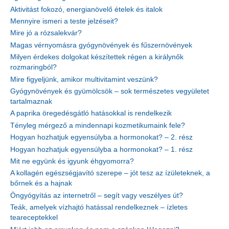
Aktivitást fokozó, energianövelő ételek és italok
Mennyire ismeri a teste jelzéseit?
Mire jó a rózsalekvár?
Magas vérnyomásra gyógynövények és fűszernövények
Milyen érdekes dolgokat készítettek régen a királynők
rozmaringból?
Mire figyeljünk, amikor multivitamint veszünk?
Gyógynövények és gyümölcsök – sok természetes vegyületet
tartalmaznak
A paprika öregedésgátló hatásokkal is rendelkezik
Tényleg mérgező a mindennapi kozmetikumaink fele?
Hogyan hozhatjuk egyensúlyba a hormonokat? – 2. rész
Hogyan hozhatjuk egyensúlyba a hormonokat? – 1. rész
Mit ne együnk és igyunk éhgyomorra?
A kollagén egészségjavító szerepe – jót tesz az ízületeknek, a
bőrnek és a hajnak
Öngyógyítás az internetről – segít vagy veszélyes út?
Teák, amelyek vízhajtó hatással rendelkeznek – ízletes
teareceptekkel