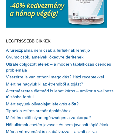
LEGFRISSEBB CIKKEK
A fűrészpálma nem csak a férfiaknak lehet jó
Gyümölcsök, amelyek jókedvre derítenek
Ultrafeldolgozott ételek – a modern táplálkozás csendes
problémája
Visszérre is van otthoni megoldás? Házi receptekkel
Miért ne hagyjuk ki az étrendből a tojást?
A természetes életmód is lehet káros – amikor a wellness
túlzásba fordul
Miért együnk olívaolajat lefekvés előtt?
Tippek a zsíros arcbőr ápolásához
Miért és mitől olyan egészséges a zabkorpa?
Hőhullámok esetén javasolt és nem javasolt táplálékok
Még a vérnyomást is szabályozza – aszalt szilva