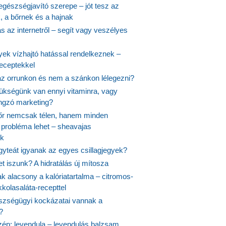
egészségjavító szerepe – jót tesz az
, a bőrnek és a hajnak
 az internetről – segít vagy veszélyes
yek vízhajtó hatással rendelkeznek –
receptekkel
 az orrunkon és nem a szánkon lélegezni?
ükségünk van ennyi vitaminra, vagy
angzó marketing?
őr nemcsak télen, hanem minden
probléma lehet – sheavajas
k
gyteát igyanak az egyes csillagjegyek?
et iszunk? A hidratálás új mítosza
k alacsony a kalóriatartalma – citromos-
kolasaláta-recepttel
szségügyi kockázatai vannak a
?
szép: levendula – levendulás balzsam,