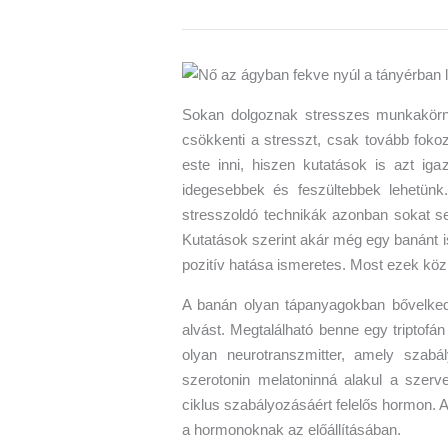
Sokan dolgoznak stresszes munkakörn
csökkenti a stresszt, csak tovább fok
este inni, hiszen kutatások is azt iga
idegesebbek és feszültebbek lehetün
stresszoldó technikák azonban sokat se
Kutatások szerint akár még egy banánt i
pozitív hatása ismeretes. Most ezek köz
A banán olyan tápanyagokban bővelked
alvást. Megtalálható benne egy triptofá
olyan neurotranszmitter, amely szabál
szerotonin melatoninná alakul a szer
ciklus szabályozásáért felelős hormon. 
a hormonoknak az előállításában.