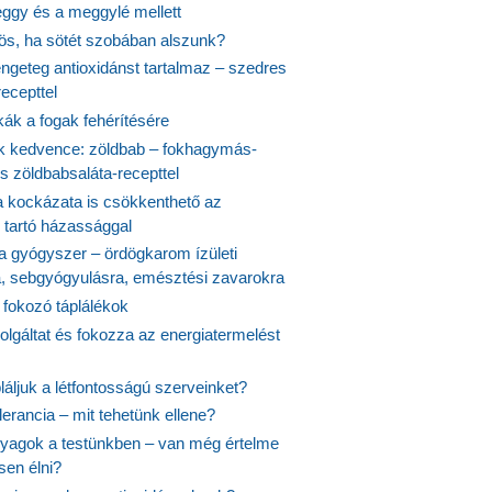
ggy és a meggylé mellett
yös, ha sötét szobában alszunk?
ngeteg antioxidánst tartalmaz – szedres
ecepttel
kák a fogak fehérítésére
 kedvence: zöldbab – fokhagymás-
s zöldbabsaláta-recepttel
 kockázata is csökkenthető az
 tartó házassággal
 a gyógyszer – ördögkarom ízületi
a, sebgyógyulásra, emésztési zavarokra
 fokozó táplálékok
olgáltat és fokozza az energiatermelést
áljuk a létfontosságú szerveinket?
lerancia – mit tehetünk ellene?
agok a testünkben – van még értelme
en élni?