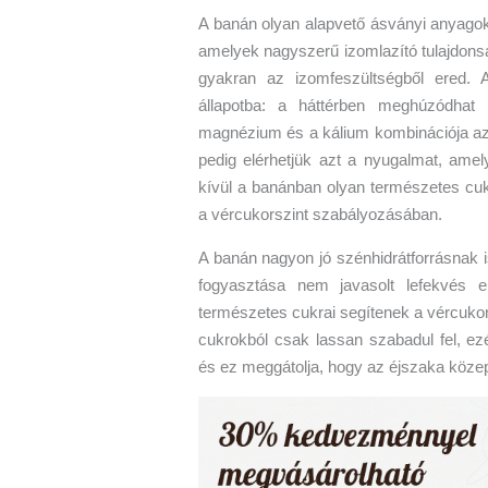
A banán olyan alapvető ásványi anyagok
amelyek nagyszerű izomlazító tulajdonsá
gyakran az izomfeszültségből ered. 
állapotba: a háttérben meghúzódhat 
magnézium és a kálium kombinációja azo
pedig elérhetjük azt a nyugalmat, ame
kívül a banánban olyan természetes cuk
a vércukorszint szabályozásában.
A banán nagyon jó szénhidrátforrásnak i
fogyasztása nem javasolt lefekvés e
természetes cukrai segítenek a vércukor
cukrokból csak lassan szabadul fel, e
és ez meggátolja, hogy az éjszaka közep