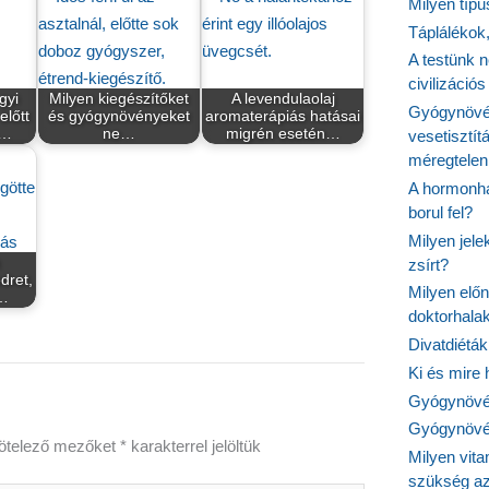
Milyen típ
Táplálékok
A testünk n
civilizáci
gyi
Milyen kiegészítőket
A levendulaolaj
Gyógynövén
előtt
és gyógynövényeket
aromaterápiás hatásai
a…
ne…
migrén esetén…
vesetisztít
méregtelen
A hormonhá
borul fel?
Milyen jel
zsírt?
dret,
Milyen elő
n…
doktorhalak
Divatdiéták
Ki és mire
Gyógynövén
Gyógynövén
ötelező mezőket
*
karakterrel jelöltük
Milyen vit
szükség a