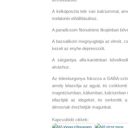
A kelkáposzta tele van kalciummal, ame
melatonin előállításához.
A paradicsom fitonutriens likopinban bőve
A bazsalikom megnyugtatja az elmét, cs
kezeli az enyhe depressziót.
A sárgarépa alfa-karotinban bővelke
alváshoz.
Az édesburgonya fokozza a GABA-szinte
amely lelassítja az agyat, és csökkenti
magnéziumban, káliumban, kalciumban é
ellazítják az idegeket, és serkentik 
álmosnak érezhetjük magunkat.
Kapcsolódó cikkek: