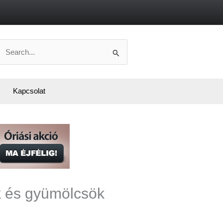
Search
or:
Kapcsolat
k és gyümölcsök