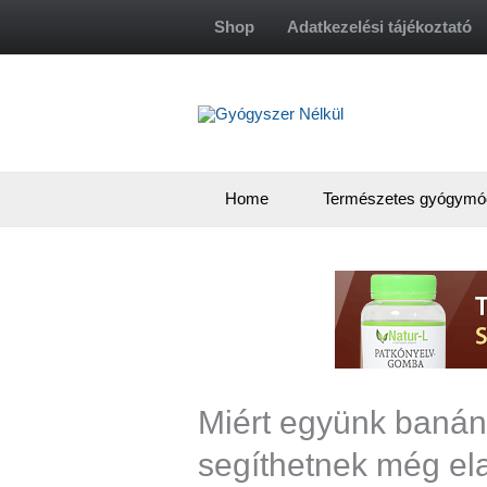
Skip
Shop
Adatkezelési tájékoztató
to
content
Home
Természetes gyógymó
Miért együnk banánt
segíthetnek még el