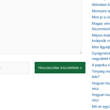
Aktivitást 
Mennyire is
Mire jó a r
Magas vér
fűszernöv
Milyen érde
királynők 
Mire figyel
Gyógynövé
vegyületet
A paprika ö
Tényleg mé
fele?
Hogyan hoz
rész
Hogyan hoz
rész
Mit ne egy