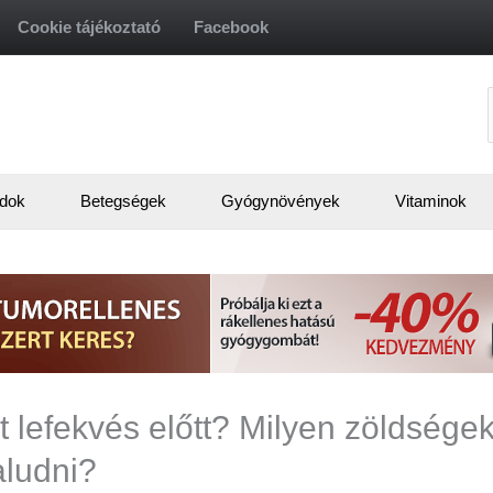
Cookie tájékoztató
Facebook
f
dok
Betegségek
Gyógynövények
Vitaminok
 lefekvés előtt? Milyen zöldsége
aludni?