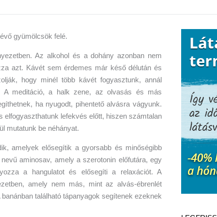
yezetben. Az alkohol és a dohány azonban nem
ozza azt. Kávét sem érdemes már késő délután és
zolják, hogy minél több kávét fogyasztunk, annál
k. A meditáció, a halk zene, az olvasás és más
gíthetnek, ha nyugodt, pihentető alvásra vágyunk.
s elfogyaszthatunk lefekvés előtt, hiszen számtalan
ül mutatunk be néhányat.
ik, amelyek elősegítik a gyorsabb és minőségibb
n nevű aminosav, amely a szerotonin előfutára, egy
yozza a hangulatot és elősegíti a relaxációt. A
vezetben, amely nem más, mint az alvás-ébrenlét
A banánban található tápanyagok segítenek ezeknek