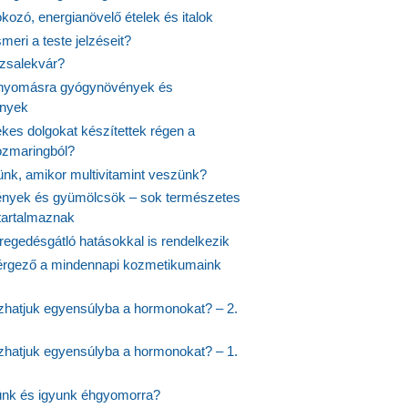
fokozó, energianövelő ételek és italok
meri a teste jelzéseit?
ózsalekvár?
nyomásra gyógynövények és
ények
kes dolgokat készítettek régen a
rozmaringból?
jünk, amikor multivitamint veszünk?
nyek és gyümölcsök – sok természetes
 tartalmaznak
regedésgátló hatásokkal is rendelkezik
rgező a mindennapi kozmetikumaink
hatjuk egyensúlyba a hormonokat? – 2.
hatjuk egyensúlyba a hormonokat? – 1.
ünk és igyunk éhgyomorra?