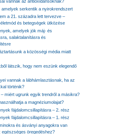
usai vannak az antioxidánsoknak?
, amelyek serkentik a nyirokrendszert
em a 21. századra lett tervezve –
ós életmód és betegségek ütközése
yek, amelyek jók máj- és
ásra, salaktalanításra és
ítésre
ztartásunk a közösségi média miatt
ekből látszik, hogy nem eszünk elegendő
nyei vannak a lábhámlasztásnak, ha az
kal történik?
 – miért ugrunk egyik trendről a másikra?
 használhatja a magnéziumolajat?
yek fájdalomcsillapításra – 2. rész
yek fájdalomcsillapításra – 1. rész
aminokra és ásványi anyagokra van
z egészséges öregedéshez?