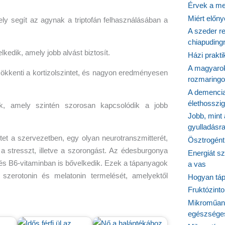
Érvek a me
Miért előn
ly segít az agynak a triptofán felhasználásában a
A szeder re
chiapudingr
lkedik, amely jobb alvást biztosít.
Házi prakti
A magyarok
ökkenti a kortizolszintet, és nagyon eredményesen
rozmaringo
A demencia
élethosszig
dik, amely szintén szorosan kapcsolódik a jobb
Jobb, mint
gyulladásr
t a szervezetben, egy olyan neurotranszmitterét,
Ösztrogént
 a stresszt, illetve a szorongást. Az édesburgonya
Energiát sz
s B6-vitaminban is bővelkedik. Ezek a tápanyagok
a vas
a szerotonin és melatonin termelését, amelyektől
Hogyan tápl
Fruktózinto
Mikroműany
egészséges