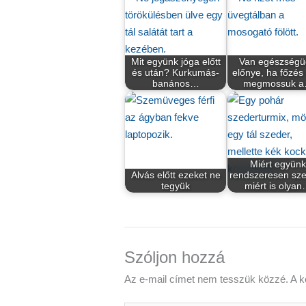
Mit együnk jóga előtt
Van egészségü
és után? Kurkumás-
előnye, ha főzés 
banános…
megmossuk 
Miért együnk
Alvás előtt ezeket ne
rendszeresen sze
tegyük
miért is olya
Szóljon hozzá
Az e-mail címet nem tesszük közzé.
A k