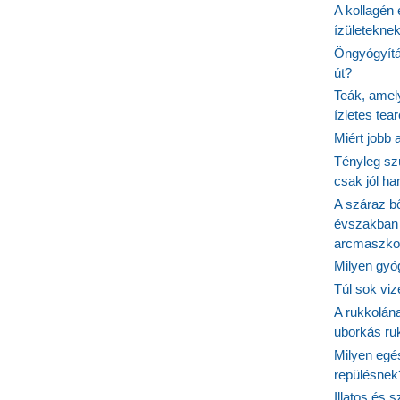
A kollagén 
ízületeknek
Öngyógyítás
út?
Teák, amel
ízletes tea
Miért jobb
Tényleg sz
csak jól h
A száraz b
évszakban 
arcmaszko
Milyen gyó
Túl sok viz
A rukkolána
uborkás ruk
Milyen egé
repülésnek
Illatos és 