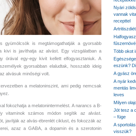
Nyári zöld
vannak vit
recepttel
Artritiszdié
Halfogyasz
fűszernövén
 gyümölcsök is megtámogathatják a gyorsabb
a kivi is javíthatja az alvást. Egy vizsgálatban a
Több okot 
y órával egy-egy kivit kellett elfogyasztaniuk. A
Egészséges
eszünk? Dió
 személyek gyorsabban elaludtak, hosszabb ideig
A gyász ör
 az alvásuk minőségi volt.
A nyár ked
ervezetben a melatoninszint, ami pedig nemcsak
mentás lim
nyez.
leves
Milyen ola
l fokozhatja a melatonintermelést. A narancs a B-
Jót tesz a 
ly vitaminok számos módon segítik az alvást.
– füge
, javítják az alvás-ébrenlét ciklust, és fokozzák az
A sportolá
itterei, azaz a GABA, a dopamin és a szerotonin
visszük?