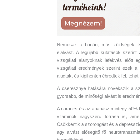
Nemcsak a banán, más zöldségek és
elalvást. A legújabb kutatások szerint 
vizsgálati alanyoknak lefekvés előtt eg
vizsgálati eredmények szerint ezek a
aludtak, és kipihenten ébredtek fel, tehát
A cseresznye hatására növekszik a sz
gyorsabb, de minőségi alvást is eredmé
A narancs és az ananász mintegy 50%-ka
vitaminok nagyszerű forrása is, ame
Csökkentik a szorongást és a depressziót
agy alvást elősegítő fő neurotranszm
termelődését.