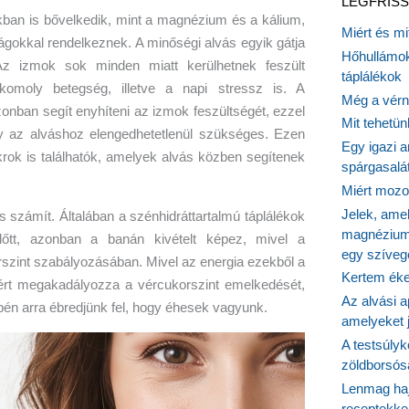
LEGFRISS
ban is bővelkedik, mint a magnézium és a kálium,
Miért és m
gokkal rendelkeznek. A minőségi alvás egyik gátja
Hőhullámok
Az izmok sok minden miatt kerülhetnek feszült
táplálékok
komoly betegség, illetve a napi stressz is. A
Még a vérn
nban segít enyhíteni az izmok feszültségét, ezzel
Mit tehetü
ly az alváshoz elengedhetetlenül szükséges. Ezen
Egy igazi a
rok is találhatók, amelyek alvás közben segítenek
spárgasalá
Miért mozog
Jelek, ame
s számít. Általában a szénhidráttartalmú táplálékok
magnézium
lőtt, azonban a banán kivételt képez, mivel a
egy szíveg
szint szabályozásában. Mivel az energia ezekből a
Kertem éke
zért megakadályozza a vércukorszint emelkedését,
Az alvási ap
én arra ébredjünk fel, hogy éhesek vagyunk.
amelyeket j
A testsúlyk
zöldborsósa
Lenmag haj
receptekke