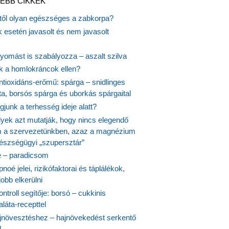
EBB CIKKEK
itől olyan egészséges a zabkorpa?
 esetén javasolt és nem javasolt
yomást is szabályozza – aszalt szilva
nk a homlokráncok ellen?
ntioxidáns-erőmű: spárga – snidlinges
ta, borsós spárga és uborkás spárgaital
junk a terhesség ideje alatt?
lyek azt mutatják, hogy nincs elegendő
 a szervezetünkben, azaz a magnézium
észségügyi „szupersztár”
 – paradicsom
noé jelei, rizikófaktorai és táplálékok,
obb elkerülni
ontroll segítője: borsó – cukkinis
láta-recepttel
növesztéshez – hajnövekedést serkentő
l