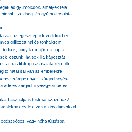
ségek és gyümölcsök, amelyek tele
aminnal – zöldség- és gyümölcssaláta-
ta
tással az egészségünk védelmében –
yes grillezett hal és tonhalkrém
is tudunk, hogy kimenjünk a napra
ek leszünk, ha sok lila káposztát
s-almás lilakáposztasaláta-recepttel
egítő hatással van az emberekre
vence: sárgadinnye – sárgadinnyés-
onádé és sárgadinnyés-gyömbéres
jokat használjunk testmasszázshoz?
csontoknak és tele van antioxidánsokkal
s egészséges, vagy néha túlzásba