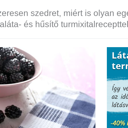
eresen szedret, miért is olyan e
áta- és hűsítő turmixitalreceptte