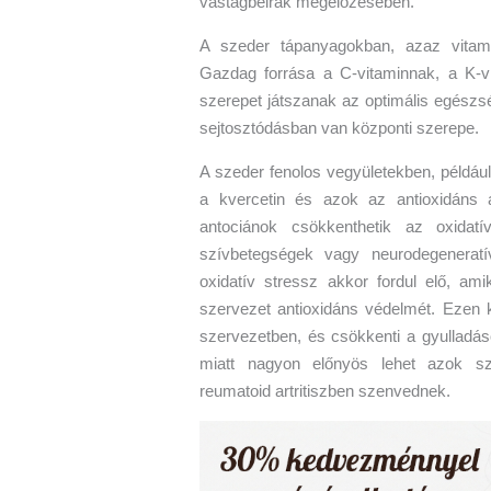
vastagbélrák megelőzésében.
A szeder tápanyagokban, azaz vitam
Gazdag forrása a C-vitaminnak, a K-
szerepet játszanak az optimális egészsé
sejtosztódásban van központi szerepe.
A szeder fenolos vegyületekben, példáu
a kvercetin és azok az antioxidáns 
antociánok csökkenthetik az oxidatí
szívbetegségek vagy neurodegeneratí
oxidatív stressz akkor fordul elő, a
szervezet antioxidáns védelmét. Ezen k
szervezetben, és csökkenti a gyulladáso
miatt nagyon előnyös lehet azok sz
reumatoid artritiszben szenvednek.