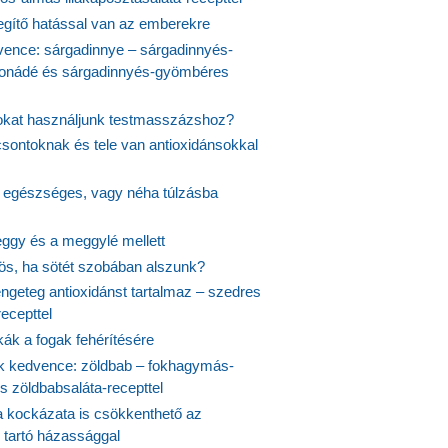
egítő hatással van az emberekre
vence: sárgadinnye – sárgadinnyés-
onádé és sárgadinnyés-gyömbéres
jokat használjunk testmasszázshoz?
csontoknak és tele van antioxidánsokkal
s egészséges, vagy néha túlzásba
ggy és a meggylé mellett
yös, ha sötét szobában alszunk?
ngeteg antioxidánst tartalmaz – szedres
ecepttel
kák a fogak fehérítésére
 kedvence: zöldbab – fokhagymás-
s zöldbabsaláta-recepttel
 kockázata is csökkenthető az
 tartó házassággal