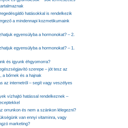
 tartalmaznak
regedésgátló hatásokkal is rendelkezik
rgező a mindennapi kozmetikumaink
hatjuk egyensúlyba a hormonokat? – 2.
hatjuk egyensúlyba a hormonokat? – 1.
ünk és igyunk éhgyomorra?
egészségjavító szerepe – jót tesz az
, a bőrnek és a hajnak
 az internetről – segít vagy veszélyes
yek vízhajtó hatással rendelkeznek –
receptekkel
 az orrunkon és nem a szánkon lélegezni?
ükségünk van ennyi vitaminra, vagy
angzó marketing?