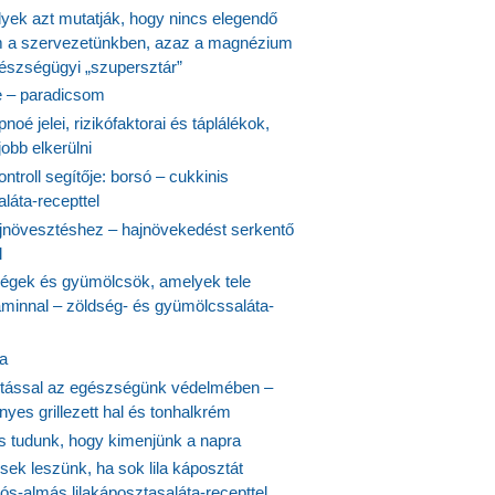
lyek azt mutatják, hogy nincs elegendő
 a szervezetünkben, azaz a magnézium
észségügyi „szupersztár”
 – paradicsom
noé jelei, rizikófaktorai és táplálékok,
obb elkerülni
ontroll segítője: borsó – cukkinis
láta-recepttel
növesztéshez – hajnövekedést serkentő
l
ségek és gyümölcsök, amelyek tele
aminnal – zöldség- és gyümölcssaláta-
ta
tással az egészségünk védelmében –
yes grillezett hal és tonhalkrém
is tudunk, hogy kimenjünk a napra
ek leszünk, ha sok lila káposztát
s-almás lilakáposztasaláta-recepttel