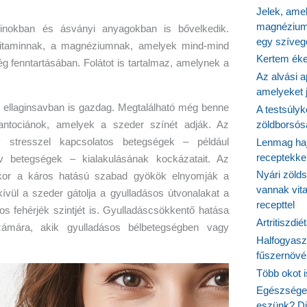
Jelek, ame
magnézium
inokban és ásványi anyagokban is bővelkedik.
egy szíveg
vitaminnak, a magnéziumnak, amelyek mind-mind
Kertem éke
g fenntartásában. Folátot is tartalmaz, amelynek a
Az alvási ap
amelyeket j
l ellaginsavban is gazdag. Megtalálható még benne
A testsúlyk
zöldborsósa
antociánok, amelyek a szeder színét adják. Az
v stresszel kapcsolatos betegségek – például
Lenmag haj
receptekke
v betegségek – kialakulásának kockázatait. Az
Nyári zöld
mikor a káros hatású szabad gyökök elnyomják a
vannak vit
ívül a szeder gátolja a gyulladásos útvonalakat a
recepttel
s fehérjék szintjét is. Gyulladáscsökkentő hatása
Artritiszdié
ámára, akik gyulladásos bélbetegségben vagy
Halfogyasz
fűszernövén
Több okot 
Egészséges
eszünk? Dió