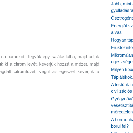
Jobb, mint
gyulladásr
Ösztrogént
Energiát sz
a vas
Hogyan tápl
Fruktózinto
Mikroműany
n a barackot. Tegyük egy salátástálba, majd adjuk
egészséges
k ki a citrom levét, keverjük hozzá a mézet, majd
Milyen típ
agdalt citromfüvet, végül az egészet keverjük a
Táplálékok
A testünk n
civilizáci
Gyógynövén
vesetisztít
méregtelen
A hormonhá
borul fel?