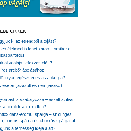
EBB CIKKEK
gyjuk ki az étrendből a tojást?
es életmód is lehet káros – amikor a
lzásba fordul
k olívaolajat lefekvés előtt?
síros arcbőr ápolásához
itől olyan egészséges a zabkorpa?
 esetén javasolt és nem javasolt
yomást is szabályozza – aszalt szilva
nk a homlokráncok ellen?
ntioxidáns-erőmű: spárga – snidlinges
ta, borsós spárga és uborkás spárgaital
junk a terhesség ideje alatt?