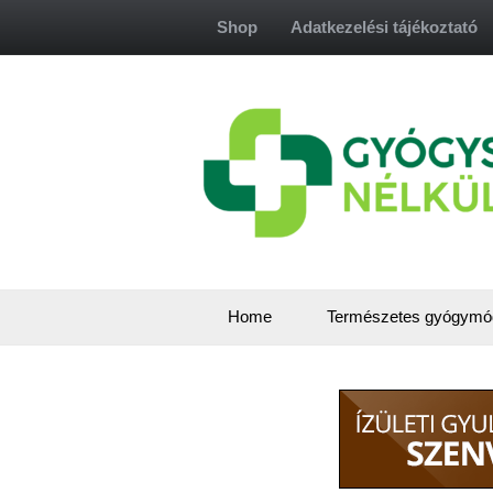
Skip
Shop
Adatkezelési tájékoztató
to
content
Home
Természetes gyógymó