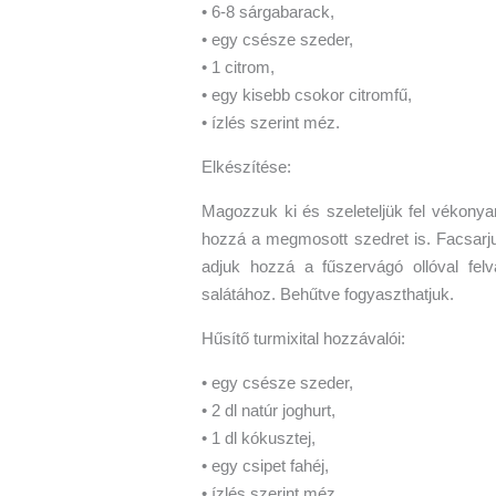
• 6-8 sárgabarack,
• egy csésze szeder,
• 1 citrom,
• egy kisebb csokor citromfű,
• ízlés szerint méz.
Elkészítése:
Magozzuk ki és szeleteljük fel vékonya
hozzá a megmosott szedret is. Facsarju
adjuk hozzá a fűszervágó ollóval felv
salátához. Behűtve fogyaszthatjuk.
Hűsítő turmixital hozzávalói:
• egy csésze szeder,
• 2 dl natúr joghurt,
• 1 dl kókusztej,
• egy csipet fahéj,
• ízlés szerint méz.