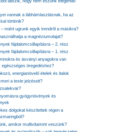
ekből látszik, hogy nem eszünk elegendő
nyei vannak a lábhámlasztásnak, ha az
kal történik?
 – miért ugrunk egyik trendről a másikra?
 használhatja a magnéziumolajat?
yek fájdalomcsillapításra – 2. rész
yek fájdalomcsillapításra – 1. rész
aminokra és ásványi anyagokra van
z egészséges öregedéshez?
fokozó, energianövelő ételek és italok
meri a teste jelzéseit?
ózsalekvár?
nyomásra gyógynövények és
ények
kes dolgokat készítettek régen a
rozmaringból?
jünk, amikor multivitamint veszünk?
nyek és gyümölcsök – sok természetes