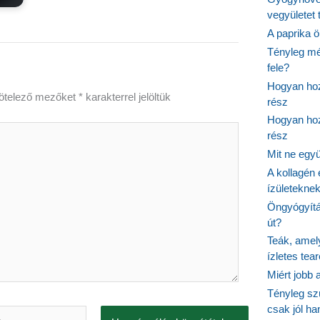
vegyületet
A paprika ö
Tényleg mé
fele?
Hogyan hoz
ötelező mezőket
*
karakterrel jelöltük
rész
Hogyan hoz
rész
Mit ne egy
A kollagén 
ízületeknek
Öngyógyítás
út?
Teák, amel
ízletes tea
Miért jobb
Tényleg sz
csak jól h