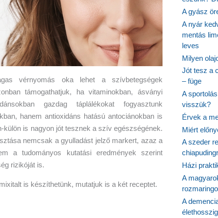
A gyász ör
A nyár ked
mentás lim
leves
Milyen ola
Jót tesz a 
agas vérnyomás oka lehet a szívbetegségek
– füge
zonban támogathatjuk, ha vitaminokban, ásványi
A sportolá
dánsokban gazdag táplálékokat fogyasztunk
visszük?
kban, hanem antioxidáns hatású antociánokban is
Érvek a me
-külön is nagyon jót tesznek a szív egészségének.
Miért előn
ztása nemcsak a gyulladást jelző markert, azaz a
A szeder re
nem a tudományos kutatási eredmények szerint
chiapudingr
 rizikóját is.
Házi prakti
A magyarok
ixitalt is készíthetünk, mutatjuk is a két receptet.
rozmaringo
A demencia
élethosszig