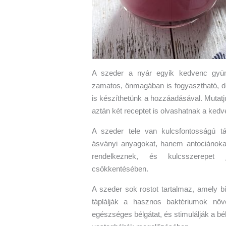
A szeder a nyár egyik kedvenc gyümö
zamatos, önmagában is fogyasztható, de
is készíthetünk a hozzáadásával. Mutatj
aztán két receptet is olvashatnak a kedv
A szeder tele van kulcsfontosságú t
ásványi anyagokat, hanem antociánokat
rendelkeznek, és kulcsszerepet 
csökkentésében.
A szeder sok rostot tartalmaz, amely bi
táplálják a hasznos baktériumok növ
egészséges bélgátat, és stimulálják a bé