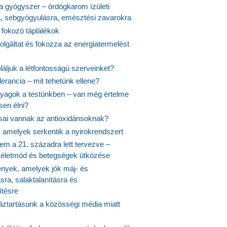
 a gyógyszer – ördögkarom ízületi
a, sebgyógyulásra, emésztési zavarokra
 fokozó táplálékok
olgáltat és fokozza az energiatermelést
áljuk a létfontosságú szerveinket?
lerancia – mit tehetünk ellene?
agok a testünkben – van még értelme
en élni?
usai vannak az antioxidánsoknak?
, amelyek serkentik a nyirokrendszert
em a 21. századra lett tervezve –
ós életmód és betegségek ütközése
yek, amelyek jók máj- és
ásra, salaktalanításra és
ítésre
ztartásunk a közösségi média miatt