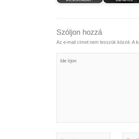
Szóljon hozzá
Az e-mail címet nem tesszük közzé.
A k
Ide
írjon
Name*
Email*