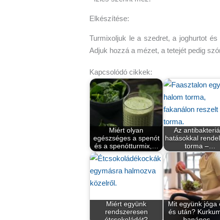
Elkészítése:
Turmixoljuk le a szedret, a joghurtot é
Adjuk hozzá a mézet, a tetejét pedig szór
Kapcsolódó cikkek:
Miért olyan
Az antibakteriá
egészséges a spenót
hatásokkal rende
és a spenótturmix,…
torma –…
Miért együnk
Mit együnk jóga e
rendszeresen
és után? Kurku
étcsokoládét?
banános…