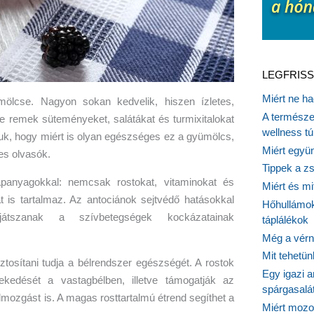
LEGFRISS
Miért ne ha
lcse. Nagyon sokan kedvelik, hiszen ízletes,
A természet
 remek süteményeket, salátákat és turmixitalokat
wellness tú
uk, hogy miért is olyan egészséges ez a gyümölcs,
Miért együn
es olvasók.
Tippek a z
ápanyagokkal: nemcsak rostokat, vitaminokat és
Miért és m
 is tartalmaz. Az antociánok sejtvédő hatásokkal
Hőhullámok
játszanak a szívbetegségek kockázatainak
táplálékok
Még a vérn
Mit tehetü
ztosítani tudja a bélrendszer egészségét. A rostok
Egy igazi a
ekedését a vastagbélben, illetve támogatják az
spárgasalá
lmozgást is. A magas rosttartalmú étrend segíthet a
Miért mozog