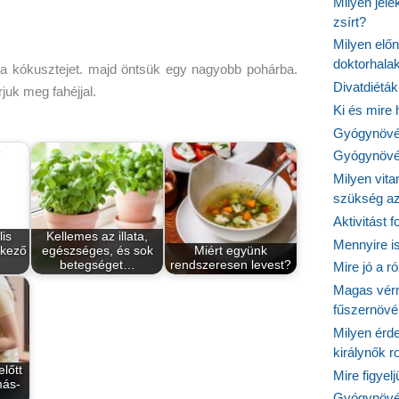
Milyen jel
zsírt?
Milyen elő
doktorhalak
s a kókusztejet. majd öntsük egy nagyobb pohárba.
Divatdiéták
juk meg fahéjjal.
Ki és mire
Gyógynövén
Gyógynövén
Milyen vit
szükség a
Aktivitást 
lis
Kellemes az illata,
Mennyire is
lkező
egészséges, és sok
Miért együnk
betegséget…
rendszeresen levest?
Mire jó a r
Magas vér
fűszernöv
Milyen érde
királynők 
lőtt
Mire figyel
más-
Gyógynövé