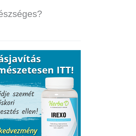
gészséges?
l