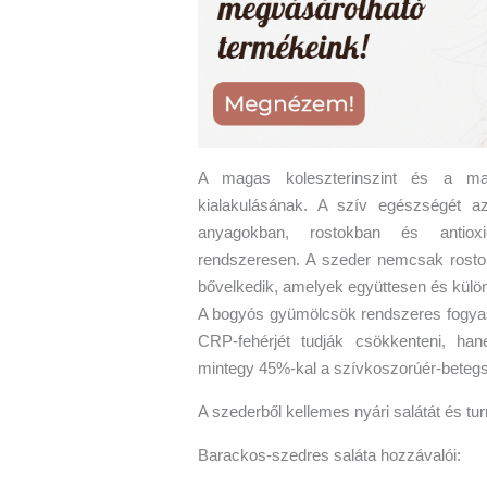
A magas koleszterinszint és a m
kialakulásának. A szív egészségét a
anyagokban, rostokban és antioxi
rendszeresen. A szeder nemcsak rosto
bővelkedik, amelyek együttesen és külön
A bogyós gyümölcsök rendszeres fogyas
CRP-fehérjét tudják csökkenteni, ha
mintegy 45%-kal a szívkoszorúér-betegség
A szederből kellemes nyári salátát és turm
Barackos-szedres saláta hozzávalói: