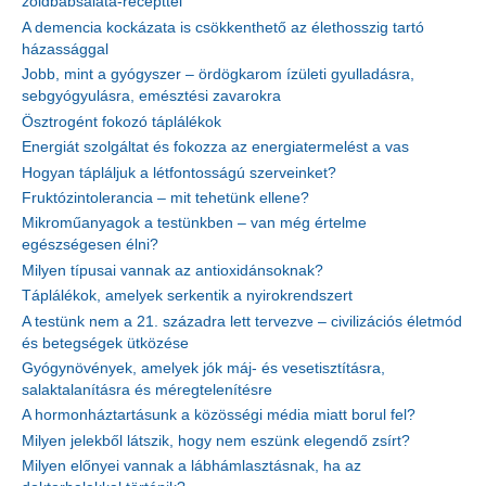
zöldbabsaláta-recepttel
A demencia kockázata is csökkenthető az élethosszig tartó
házassággal
Jobb, mint a gyógyszer – ördögkarom ízületi gyulladásra,
sebgyógyulásra, emésztési zavarokra
Ösztrogént fokozó táplálékok
Energiát szolgáltat és fokozza az energiatermelést a vas
Hogyan tápláljuk a létfontosságú szerveinket?
Fruktózintolerancia – mit tehetünk ellene?
Mikroműanyagok a testünkben – van még értelme
egészségesen élni?
Milyen típusai vannak az antioxidánsoknak?
Táplálékok, amelyek serkentik a nyirokrendszert
A testünk nem a 21. századra lett tervezve – civilizációs életmód
és betegségek ütközése
Gyógynövények, amelyek jók máj- és vesetisztításra,
salaktalanításra és méregtelenítésre
A hormonháztartásunk a közösségi média miatt borul fel?
Milyen jelekből látszik, hogy nem eszünk elegendő zsírt?
Milyen előnyei vannak a lábhámlasztásnak, ha az