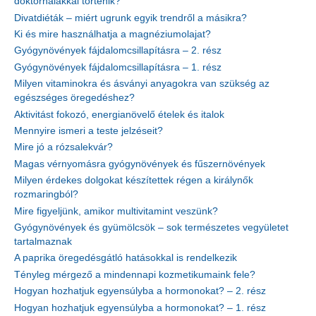
doktorhalakkal történik?
Divatdiéták – miért ugrunk egyik trendről a másikra?
Ki és mire használhatja a magnéziumolajat?
Gyógynövények fájdalomcsillapításra – 2. rész
Gyógynövények fájdalomcsillapításra – 1. rész
Milyen vitaminokra és ásványi anyagokra van szükség az
egészséges öregedéshez?
Aktivitást fokozó, energianövelő ételek és italok
Mennyire ismeri a teste jelzéseit?
Mire jó a rózsalekvár?
Magas vérnyomásra gyógynövények és fűszernövények
Milyen érdekes dolgokat készítettek régen a királynők
rozmaringból?
Mire figyeljünk, amikor multivitamint veszünk?
Gyógynövények és gyümölcsök – sok természetes vegyületet
tartalmaznak
A paprika öregedésgátló hatásokkal is rendelkezik
Tényleg mérgező a mindennapi kozmetikumaink fele?
Hogyan hozhatjuk egyensúlyba a hormonokat? – 2. rész
Hogyan hozhatjuk egyensúlyba a hormonokat? – 1. rész