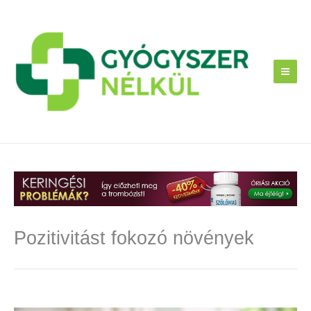
Skip
to
content
Pozitivitást fokozó növények