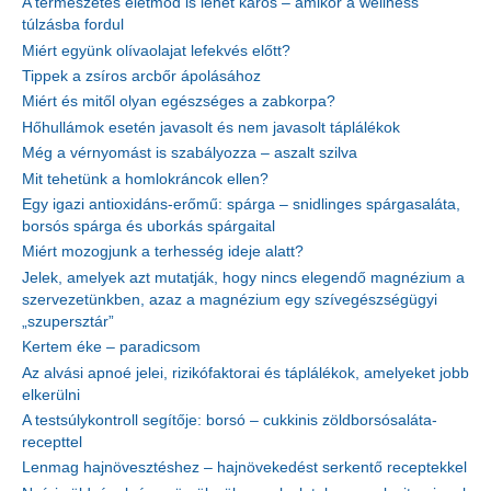
A természetes életmód is lehet káros – amikor a wellness
túlzásba fordul
Miért együnk olívaolajat lefekvés előtt?
Tippek a zsíros arcbőr ápolásához
Miért és mitől olyan egészséges a zabkorpa?
Hőhullámok esetén javasolt és nem javasolt táplálékok
Még a vérnyomást is szabályozza – aszalt szilva
Mit tehetünk a homlokráncok ellen?
Egy igazi antioxidáns-erőmű: spárga – snidlinges spárgasaláta,
borsós spárga és uborkás spárgaital
Miért mozogjunk a terhesség ideje alatt?
Jelek, amelyek azt mutatják, hogy nincs elegendő magnézium a
szervezetünkben, azaz a magnézium egy szívegészségügyi
„szupersztár”
Kertem éke – paradicsom
Az alvási apnoé jelei, rizikófaktorai és táplálékok, amelyeket jobb
elkerülni
A testsúlykontroll segítője: borsó – cukkinis zöldborsósaláta-
recepttel
Lenmag hajnövesztéshez – hajnövekedést serkentő receptekkel