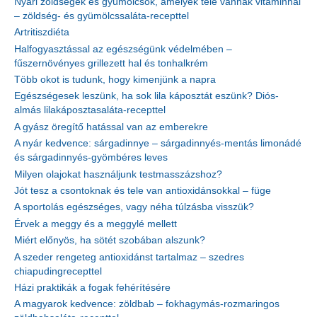
Nyári zöldségek és gyümölcsök, amelyek tele vannak vitaminnal
– zöldség- és gyümölcssaláta-recepttel
Artritiszdiéta
Halfogyasztással az egészségünk védelmében –
fűszernövényes grillezett hal és tonhalkrém
Több okot is tudunk, hogy kimenjünk a napra
Egészségesek leszünk, ha sok lila káposztát eszünk? Diós-
almás lilakáposztasaláta-recepttel
A gyász öregítő hatással van az emberekre
A nyár kedvence: sárgadinnye – sárgadinnyés-mentás limonádé
és sárgadinnyés-gyömbéres leves
Milyen olajokat használjunk testmasszázshoz?
Jót tesz a csontoknak és tele van antioxidánsokkal – füge
A sportolás egészséges, vagy néha túlzásba visszük?
Érvek a meggy és a meggylé mellett
Miért előnyös, ha sötét szobában alszunk?
A szeder rengeteg antioxidánst tartalmaz – szedres
chiapudingrecepttel
Házi praktikák a fogak fehérítésére
A magyarok kedvence: zöldbab – fokhagymás-rozmaringos