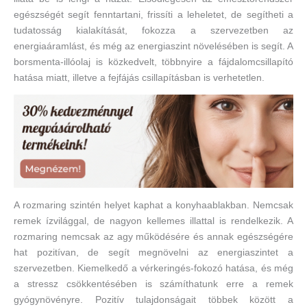
egészségét segít fenntartani, frissíti a leheletet, de segítheti a
tudatosság kialakítását, fokozza a szervezetben az
energiaáramlást, és még az energiaszint növelésében is segít. A
borsmenta-illóolaj is közkedvelt, többnyire a fájdalomcsillapító
hatása miatt, illetve a fejfájás csillapításban is verhetetlen.
A rozmaring szintén helyet kaphat a konyhaablakban. Nemcsak
remek ízvilággal, de nagyon kellemes illattal is rendelkezik. A
rozmaring nemcsak az agy működésére és annak egészségére
hat pozitívan, de segít megnövelni az energiaszintet a
szervezetben. Kiemelkedő a vérkeringés-fokozó hatása, és még
a stressz csökkentésében is számíthatunk erre a remek
gyógynövényre. Pozitív tulajdonságait többek között a