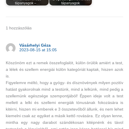
tápanyagok –…
tápanyagok
1 hozzászólás
Vásárhelyi Géza
2023-08-15 at 15:05
Köszönöm ezt a remek összefoglalót, külön örülök amiért a test,
a lélek és szellem energiái külön kategóriát kaptak, hiszen azok
is.
Figyelemre méltó, hogy a gyógy- és dísznövények milyen pozitív
hatást gyakorolnak mind a testünk, mind a lelkünk, mind pedig a
szellemünk egészsége szempontjából! Éppen ideje volt a test
mellett a lelki és szellemi energiák tónusának fokozására is
kitérni, hiszen mi emberek e 3 összetevőből állunk, és nem lehet
kiemelni csak az egyiket a másik kettő rovására. Ez olyan lenne,
mintha egy nagy darabot szándékosan kitépnénk és távol