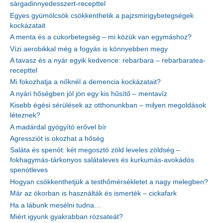
sárgadinnyedesszert-recepttel
Egyes gyümölcsök csökkenthetik a pajzsmirigybetegségek
kockázatait
A menta és a cukorbetegség – mi közük van egymáshoz?
Vízi aerobikkal még a fogyás is könnyebben megy
A tavasz és a nyár egyik kedvence: rebarbara – rebarbaratea-
recepttel
Mi fokozhatja a nőknél a demencia kockázatait?
A nyári hőségben jól jön egy kis hűsítő – mentavíz
Kisebb égési sérülések az otthonunkban – milyen megoldások
léteznek?
A madárdal gyógyító erővel bír
Agressziót is okozhat a hőség
Saláta és spenót: két megosztó zöld leveles zöldség –
fokhagymás-tárkonyos salátaleves és kurkumás-avokádós
spenótleves
Hogyan csökkenthetjük a testhőmérsékletet a nagy melegben?
Már az ókorban is használták és ismerték – cickafark
Ha a lábunk mesélni tudna…
Miért igyunk gyakrabban rózsateát?