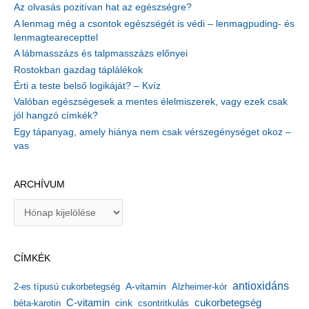
Az olvasás pozitívan hat az egészségre?
A lenmag még a csontok egészségét is védi – lenmagpuding- és
lenmagtearecepttel
A lábmasszázs és talpmasszázs előnyei
Rostokban gazdag táplálékok
Érti a teste belső logikáját? – Kvíz
Valóban egészségesek a mentes élelmiszerek, vagy ezek csak
jól hangzó címkék?
Egy tápanyag, amely hiánya nem csak vérszegénységet okoz –
vas
ARCHÍVUM
A
r
c
h
CÍMKÉK
í
v
antioxidáns
A-vitamin
2-es típusú cukorbetegség
Alzheimer-kór
u
m
C-vitamin
cukorbetegség
béta-karotin
cink
csontritkulás