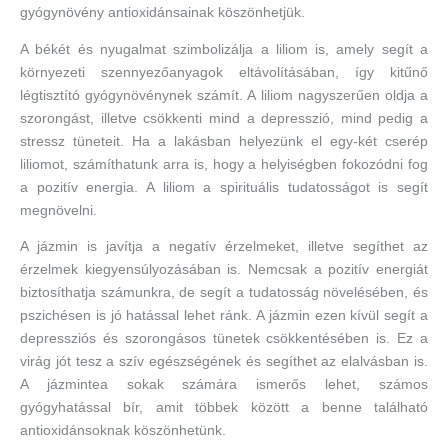
gyógynövény antioxidánsainak köszönhetjük.
A békét és nyugalmat szimbolizálja a liliom is, amely segít a
környezeti szennyezőanyagok eltávolításában, így kitűnő
légtisztító gyógynövénynek számít. A liliom nagyszerűen oldja a
szorongást, illetve csökkenti mind a depresszió, mind pedig a
stressz tüneteit. Ha a lakásban helyezünk el egy-két cserép
liliomot, számíthatunk arra is, hogy a helyiségben fokozódni fog
a pozitív energia. A liliom a spirituális tudatosságot is segít
megnövelni.
A jázmin is javítja a negatív érzelmeket, illetve segíthet az
érzelmek kiegyensúlyozásában is. Nemcsak a pozitív energiát
biztosíthatja számunkra, de segít a tudatosság növelésében, és
pszichésen is jó hatással lehet ránk. A jázmin ezen kívül segít a
depressziós és szorongásos tünetek csökkentésében is. Ez a
virág jót tesz a szív egészségének és segíthet az elalvásban is.
A jázmintea sokak számára ismerős lehet, számos
gyógyhatással bír, amit többek között a benne található
antioxidánsoknak köszönhetünk.