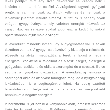
lakás pontjait, mint egy sivár, dekorációk és virágok nélküli
lakásba betoppanni és ott élni. A virágoknak ugyanis gyógyító
erejük is van, nemcsak az illatuk kellemes és nemcsak a
látványuk jelenthet vizuális élményt. Mutatunk is néhány olyan
virágot, gyógynövényt, amely valóban energiát közvetít az
irányunkba, és ránézve sokkal jobb lesz a kedvünk, sokkal
optimistábban látjuk majd a világot.
A levendulát mindenki ismeri, így a gyógyhatásaival is sokan
tisztában vannak. A gyógy- és dísznövény biztosítja a relaxációt,
elősegíti az alvást, megtisztítja a teret, a lakást a negatív
energiától, csökkenti a fájdalmat és a feszültséget, elősegíti a
gyógyulást, csökkenti és oldja a szorongást és a stresszt, illetve
segíthet a nyugalom fokozásában. A levendulaolaj nemcsak a
szorongást oldja és az alvást támogatja meg, de a nyugtalanság
leküzdésében is a segítségünkre lehet. Ha pedig szárított
levendulavirágot helyezünk a párnánk alá, az megszabadít
bennünket a negatív energiától.
A borsmenta is jól néz ki a konyhaablakban, emellett kellemes
illata be is lengi a házat. Elsődlegesen az emésztőrendszer