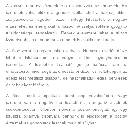
A zsályát már évszázadok óta alkalmazzák az emberek. Ha
szerették volna elűzni a gonosz szellemeket a házból, akkor
zsályaleveleket égettek, ezzel mintegy kifüstölték a negatív
érzelmeket és energiákat a házból. A zsálya sokféle gyógyító
tulajdonsággal rendelkezik. Remek ellenszere lehet a túlzott
izzadásnak, és a menopauza tüneteit is csökkenteni tudja.
Az Aloe verát is nagyon sokan kedvelik. Nemcsak csodás dísze
lehet a lakásunknak, de nagyon sokféle gyógyhatása is
ismeretes. A levelében található gél jó hatással van az
emésztésre, mivel segít az emésztőrendszer és voltaképpen az
egész test megtisztításában, de használhatjuk égési sérülések
és sebek kezelésére is.
A lótusz segít a spirituális tudatosság növelésében. Nagy
szerepe van a negatív gondolatok és a negatív érzelmek
csökkentésében, ellenben növeli a pozitív energiát, így egy
lótuszra pillantva bizonyára bennünk is elsősorban a pozitív
érzelmek és gondolatok lesznek majd túlsúlyban.