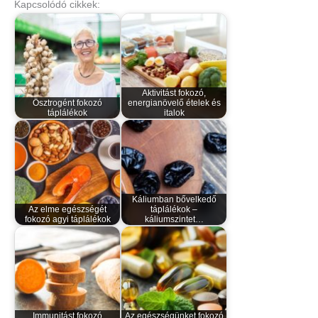
Kapcsolódó cikkek:
Aktivitást fokozó,
Ösztrogént fokozó
energianövelő ételek és
táplálékok
italok
Káliumban bővelkedő
Az elme egészségét
táplálékok –
fokozó agyi táplálékok
káliumszintet…
Immunitást fokozó
Az egészségünket fokozó