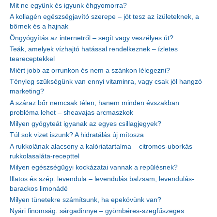
Mit ne együnk és igyunk éhgyomorra?
A kollagén egészségjavító szerepe – jót tesz az ízületeknek, a
bőrnek és a hajnak
Öngyógyítás az internetről – segít vagy veszélyes út?
Teák, amelyek vízhajtó hatással rendelkeznek – ízletes
teareceptekkel
Miért jobb az orrunkon és nem a szánkon lélegezni?
Tényleg szükségünk van ennyi vitaminra, vagy csak jól hangzó
marketing?
A száraz bőr nemcsak télen, hanem minden évszakban
probléma lehet – sheavajas arcmaszkok
Milyen gyógyteát igyanak az egyes csillagjegyek?
Túl sok vizet iszunk? A hidratálás új mítosza
A rukkolának alacsony a kalóriatartalma – citromos-uborkás
rukkolasaláta-recepttel
Milyen egészségügyi kockázatai vannak a repülésnek?
Illatos és szép: levendula – levendulás balzsam, levendulás-
barackos limonádé
Milyen tünetekre számítsunk, ha epekövünk van?
Nyári finomság: sárgadinnye – gyömbéres-szegfűszeges