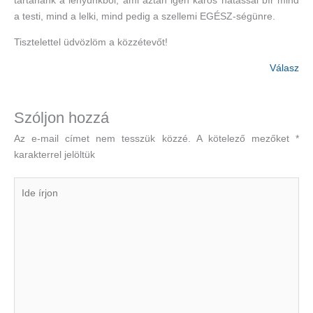
tartanánk a lényünkből, ami aztán igen káros hatással bír mind
a testi, mind a lelki, mind pedig a szellemi EGÉSZ-ségünre.
Tisztelettel üdvözlöm a közzétevőt!
Válasz
Szóljon hozzá
Az e-mail címet nem tesszük közzé.
A kötelező mezőket
*
karakterrel jelöltük
Ide
írjon