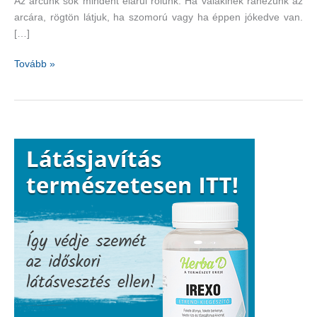
Az arcunk sok mindent elárul rólunk. Ha valakinek ránézünk az
arcára, rögtön látjuk, ha szomorú vagy ha éppen jókedve van.
[…]
Az
Tovább »
arcunk
gyorsabban
is
öregedhet,
mint
a
testünk