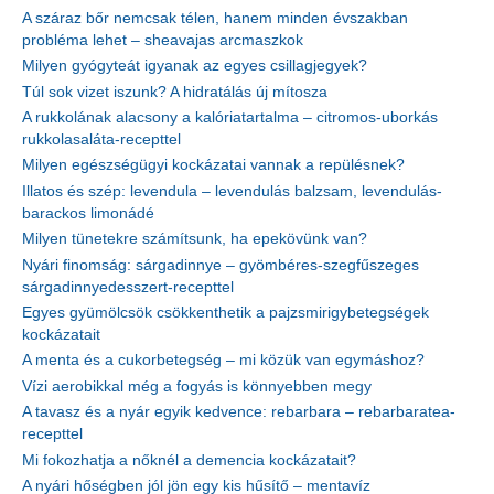
A száraz bőr nemcsak télen, hanem minden évszakban
probléma lehet – sheavajas arcmaszkok
Milyen gyógyteát igyanak az egyes csillagjegyek?
Túl sok vizet iszunk? A hidratálás új mítosza
A rukkolának alacsony a kalóriatartalma – citromos-uborkás
rukkolasaláta-recepttel
Milyen egészségügyi kockázatai vannak a repülésnek?
Illatos és szép: levendula – levendulás balzsam, levendulás-
barackos limonádé
Milyen tünetekre számítsunk, ha epekövünk van?
Nyári finomság: sárgadinnye – gyömbéres-szegfűszeges
sárgadinnyedesszert-recepttel
Egyes gyümölcsök csökkenthetik a pajzsmirigybetegségek
kockázatait
A menta és a cukorbetegség – mi közük van egymáshoz?
Vízi aerobikkal még a fogyás is könnyebben megy
A tavasz és a nyár egyik kedvence: rebarbara – rebarbaratea-
recepttel
Mi fokozhatja a nőknél a demencia kockázatait?
A nyári hőségben jól jön egy kis hűsítő – mentavíz