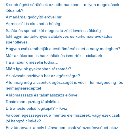
Kisebb égési sérülések az otthonunkban – milyen megoldások
léteznek?
A madárdal gyógyító erővel bír
Agressziót is okozhat a hőség
Saláta és spenót: két megosztó zöld leveles zöldség –
fokhagymás-tárkonyos salátaleves és kurkumás-avokádós
spenótleves
Hogyan csökkenthetjük a testhőmérsékletet a nagy melegben?
Már az ókorban is használták és ismerték – cickafark
Ha a lábunk mesélni tudna…
Miért igyunk gyakrabban rózsateát?
Az olvasás pozitívan hat az egészségre?
A lenmag még a csontok egészségét is védi – lenmagpuding- és
lenmagtearecepttel
A lábmasszázs és talpmasszázs előnyei
Rostokban gazdag táplálékok
Érti a teste belső logikáját? – Kvíz
Valóban egészségesek a mentes élelmiszerek, vagy ezek csak
jól hangzó címkék?
Egy tápanyag, amely hiánya nem csak vérszegénységet okoz –