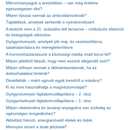
Mikroműanyagok a testünkben – van még értelme
egészségesen élni?
Milyen típusai vannak az antioxidánsoknak?
Táplálékok, amelyek serkentik a nyirokrendszert
A testünk nem a 21. századra lett tervezve – civilizációs életmód
és betegségek ütközése
Gyógynövények, amelyek jók máj- és vesetisztításra,
salaktalanításra és méregtelenítésre
A hormonháztartásunk a közösségi média miatt borul fel?
Milyen jelekből látszik, hogy nem eszünk elegendő zsírt?
Milyen előnyei vannak a lábhámlasztásnak, ha az
doktorhalakkal történik?
Divatdiéták – miért ugrunk egyik trendről a másikra?
Ki és mire használhatja a magnéziumolajat?
Gyógynövények fájdalomcsillapításra – 2. rész
Gyógynövények fájdalomcsillapításra – 1. rész
Milyen vitaminokra és ásványi anyagokra van szükség az
egészséges öregedéshez?
Aktivitást fokozó, energianövelő ételek és italok
Mennyire ismeri a teste jelzéseit?