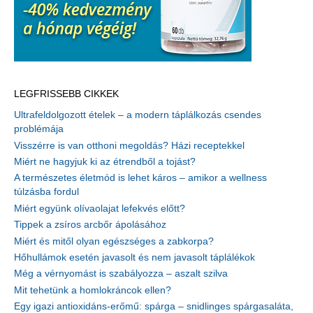
LEGFRISSEBB CIKKEK
Ultrafeldolgozott ételek – a modern táplálkozás csendes
problémája
Visszérre is van otthoni megoldás? Házi receptekkel
Miért ne hagyjuk ki az étrendből a tojást?
A természetes életmód is lehet káros – amikor a wellness
túlzásba fordul
Miért együnk olívaolajat lefekvés előtt?
Tippek a zsíros arcbőr ápolásához
Miért és mitől olyan egészséges a zabkorpa?
Hőhullámok esetén javasolt és nem javasolt táplálékok
Még a vérnyomást is szabályozza – aszalt szilva
Mit tehetünk a homlokráncok ellen?
Egy igazi antioxidáns-erőmű: spárga – snidlinges spárgasaláta,