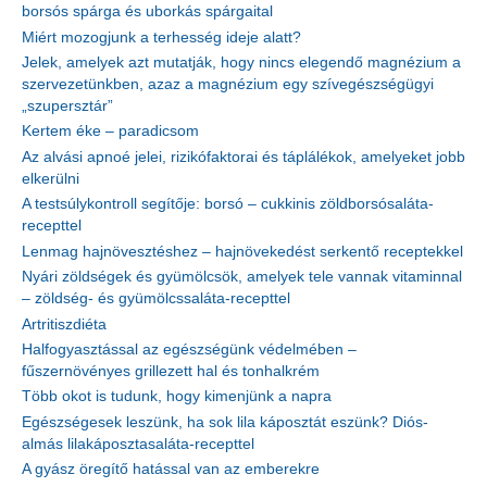
borsós spárga és uborkás spárgaital
Miért mozogjunk a terhesség ideje alatt?
Jelek, amelyek azt mutatják, hogy nincs elegendő magnézium a
szervezetünkben, azaz a magnézium egy szívegészségügyi
„szupersztár”
Kertem éke – paradicsom
Az alvási apnoé jelei, rizikófaktorai és táplálékok, amelyeket jobb
elkerülni
A testsúlykontroll segítője: borsó – cukkinis zöldborsósaláta-
recepttel
Lenmag hajnövesztéshez – hajnövekedést serkentő receptekkel
Nyári zöldségek és gyümölcsök, amelyek tele vannak vitaminnal
– zöldség- és gyümölcssaláta-recepttel
Artritiszdiéta
Halfogyasztással az egészségünk védelmében –
fűszernövényes grillezett hal és tonhalkrém
Több okot is tudunk, hogy kimenjünk a napra
Egészségesek leszünk, ha sok lila káposztát eszünk? Diós-
almás lilakáposztasaláta-recepttel
A gyász öregítő hatással van az emberekre