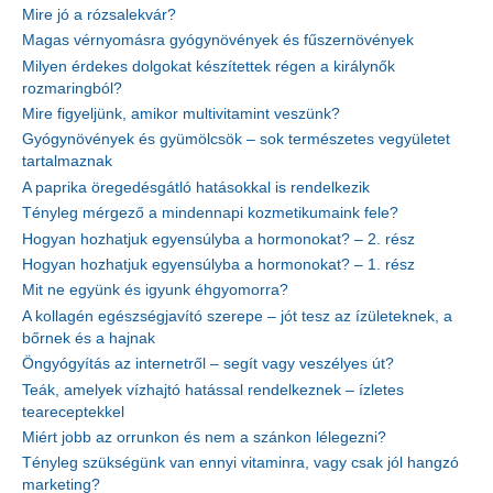
Mire jó a rózsalekvár?
Magas vérnyomásra gyógynövények és fűszernövények
Milyen érdekes dolgokat készítettek régen a királynők
rozmaringból?
Mire figyeljünk, amikor multivitamint veszünk?
Gyógynövények és gyümölcsök – sok természetes vegyületet
tartalmaznak
A paprika öregedésgátló hatásokkal is rendelkezik
Tényleg mérgező a mindennapi kozmetikumaink fele?
Hogyan hozhatjuk egyensúlyba a hormonokat? – 2. rész
Hogyan hozhatjuk egyensúlyba a hormonokat? – 1. rész
Mit ne együnk és igyunk éhgyomorra?
A kollagén egészségjavító szerepe – jót tesz az ízületeknek, a
bőrnek és a hajnak
Öngyógyítás az internetről – segít vagy veszélyes út?
Teák, amelyek vízhajtó hatással rendelkeznek – ízletes
teareceptekkel
Miért jobb az orrunkon és nem a szánkon lélegezni?
Tényleg szükségünk van ennyi vitaminra, vagy csak jól hangzó
marketing?