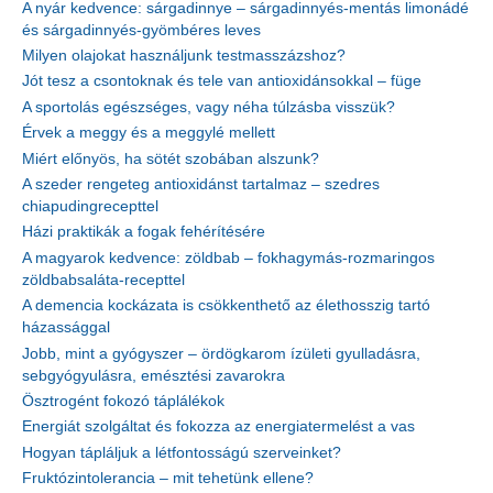
A nyár kedvence: sárgadinnye – sárgadinnyés-mentás limonádé
és sárgadinnyés-gyömbéres leves
Milyen olajokat használjunk testmasszázshoz?
Jót tesz a csontoknak és tele van antioxidánsokkal – füge
A sportolás egészséges, vagy néha túlzásba visszük?
Érvek a meggy és a meggylé mellett
Miért előnyös, ha sötét szobában alszunk?
A szeder rengeteg antioxidánst tartalmaz – szedres
chiapudingrecepttel
Házi praktikák a fogak fehérítésére
A magyarok kedvence: zöldbab – fokhagymás-rozmaringos
zöldbabsaláta-recepttel
A demencia kockázata is csökkenthető az élethosszig tartó
házassággal
Jobb, mint a gyógyszer – ördögkarom ízületi gyulladásra,
sebgyógyulásra, emésztési zavarokra
Ösztrogént fokozó táplálékok
Energiát szolgáltat és fokozza az energiatermelést a vas
Hogyan tápláljuk a létfontosságú szerveinket?
Fruktózintolerancia – mit tehetünk ellene?