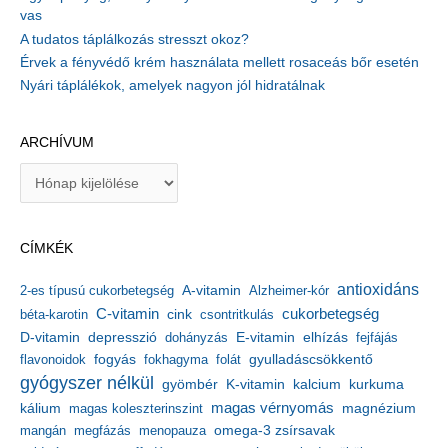
vas
A tudatos táplálkozás stresszt okoz?
Érvek a fényvédő krém használata mellett rosaceás bőr esetén
Nyári táplálékok, amelyek nagyon jól hidratálnak
ARCHÍVUM
A
r
c
h
CÍMKÉK
í
v
antioxidáns
A-vitamin
2-es típusú cukorbetegség
Alzheimer-kór
u
m
C-vitamin
cukorbetegség
béta-karotin
cink
csontritkulás
depresszió
E-vitamin
D-vitamin
dohányzás
elhízás
fejfájás
gyulladáscsökkentő
flavonoidok
fogyás
fokhagyma
folát
gyógyszer nélkül
kalcium
gyömbér
K-vitamin
kurkuma
kálium
magas vérnyomás
magnézium
magas koleszterinszint
mangán
megfázás
menopauza
omega-3 zsírsavak