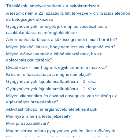
Táplálékok, amelyek serkentik a nyirokrendszert
A testünk nem a 21. századra lett tervezve – civilizációs életmód
és betegségek ütközése
Gyógynövények, amelyek jók máj- és vesetisztításra,
salaktalanításra és méregtelenítésre
A hormonháztartásunk a közösségi média miatt borul fel?
Milyen jelekből látszik, hogy nem eszünk elegendő zsírt?
Milyen előnyei vannak a lábhámlasztásnak, ha az
doktorhalakkal történik?
Divatdiéták – miért ugrunk egyik trendről a másikra?
Ki és mire használhatja a magnéziumolajat?
Gyógynövények fájdalomcsillapításra – 2. rész
Gyógynövények fájdalomcsillapításra – 1. rész
Milyen vitaminokra és ásványi anyagokra van szükség az
egészséges öregedéshez?
Aktivitást fokozó, energianövelő ételek és italok
Mennyire ismeri a teste jelzéseit?
Mire jó a rózsalekvár?
Magas vérnyomásra gyógynövények és fűszernövények