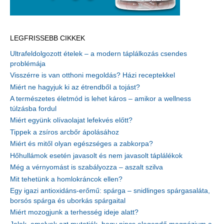
LEGFRISSEBB CIKKEK
Ultrafeldolgozott ételek – a modern táplálkozás csendes
problémája
Visszérre is van otthoni megoldás? Házi receptekkel
Miért ne hagyjuk ki az étrendből a tojást?
A természetes életmód is lehet káros – amikor a wellness
túlzásba fordul
Miért együnk olívaolajat lefekvés előtt?
Tippek a zsíros arcbőr ápolásához
Miért és mitől olyan egészséges a zabkorpa?
Hőhullámok esetén javasolt és nem javasolt táplálékok
Még a vérnyomást is szabályozza – aszalt szilva
Mit tehetünk a homlokráncok ellen?
Egy igazi antioxidáns-erőmű: spárga – snidlinges spárgasaláta,
borsós spárga és uborkás spárgaital
Miért mozogjunk a terhesség ideje alatt?