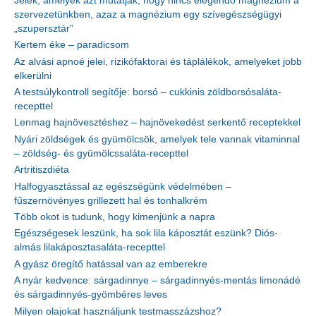
Jelek, amelyek azt mutatják, hogy nincs elegendő magnézium a
szervezetünkben, azaz a magnézium egy szívegészségügyi
„szupersztár”
Kertem éke – paradicsom
Az alvási apnoé jelei, rizikófaktorai és táplálékok, amelyeket jobb
elkerülni
A testsúlykontroll segítője: borsó – cukkinis zöldborsósaláta-
recepttel
Lenmag hajnövesztéshez – hajnövekedést serkentő receptekkel
Nyári zöldségek és gyümölcsök, amelyek tele vannak vitaminnal
– zöldség- és gyümölcssaláta-recepttel
Artritiszdiéta
Halfogyasztással az egészségünk védelmében –
fűszernövényes grillezett hal és tonhalkrém
Több okot is tudunk, hogy kimenjünk a napra
Egészségesek leszünk, ha sok lila káposztát eszünk? Diós-
almás lilakáposztasaláta-recepttel
A gyász öregítő hatással van az emberekre
A nyár kedvence: sárgadinnye – sárgadinnyés-mentás limonádé
és sárgadinnyés-gyömbéres leves
Milyen olajokat használjunk testmasszázshoz?