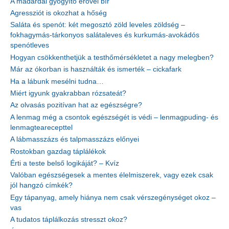
A madárdal gyógyító erővel bír
Agressziót is okozhat a hőség
Saláta és spenót: két megosztó zöld leveles zöldség –
fokhagymás-tárkonyos salátaleves és kurkumás-avokádós
spenótleves
Hogyan csökkenthetjük a testhőmérsékletet a nagy melegben?
Már az ókorban is használták és ismerték – cickafark
Ha a lábunk mesélni tudna…
Miért igyunk gyakrabban rózsateát?
Az olvasás pozitívan hat az egészségre?
A lenmag még a csontok egészségét is védi – lenmagpuding- és
lenmagtearecepttel
A lábmasszázs és talpmasszázs előnyei
Rostokban gazdag táplálékok
Érti a teste belső logikáját? – Kvíz
Valóban egészségesek a mentes élelmiszerek, vagy ezek csak
jól hangzó címkék?
Egy tápanyag, amely hiánya nem csak vérszegénységet okoz –
vas
A tudatos táplálkozás stresszt okoz?