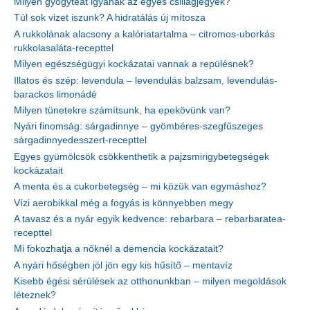
Milyen gyógyteát igyanak az egyes csillagjegyek?
Túl sok vizet iszunk? A hidratálás új mítosza
A rukkolának alacsony a kalóriatartalma – citromos-uborkás
rukkolasaláta-recepttel
Milyen egészségügyi kockázatai vannak a repülésnek?
Illatos és szép: levendula – levendulás balzsam, levendulás-
barackos limonádé
Milyen tünetekre számítsunk, ha epekövünk van?
Nyári finomság: sárgadinnye – gyömbéres-szegfűszeges
sárgadinnyedesszert-recepttel
Egyes gyümölcsök csökkenthetik a pajzsmirigybetegségek
kockázatait
A menta és a cukorbetegség – mi közük van egymáshoz?
Vízi aerobikkal még a fogyás is könnyebben megy
A tavasz és a nyár egyik kedvence: rebarbara – rebarbaratea-
recepttel
Mi fokozhatja a nőknél a demencia kockázatait?
A nyári hőségben jól jön egy kis hűsítő – mentavíz
Kisebb égési sérülések az otthonunkban – milyen megoldások
léteznek?