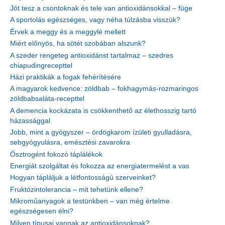
Jót tesz a csontoknak és tele van antioxidánsokkal – füge
A sportolás egészséges, vagy néha túlzásba visszük?
Érvek a meggy és a meggylé mellett
Miért előnyös, ha sötét szobában alszunk?
A szeder rengeteg antioxidánst tartalmaz – szedres
chiapudingrecepttel
Házi praktikák a fogak fehérítésére
A magyarok kedvence: zöldbab – fokhagymás-rozmaringos
zöldbabsaláta-recepttel
A demencia kockázata is csökkenthető az élethosszig tartó
házassággal
Jobb, mint a gyógyszer – ördögkarom ízületi gyulladásra,
sebgyógyulásra, emésztési zavarokra
Ösztrogént fokozó táplálékok
Energiát szolgáltat és fokozza az energiatermelést a vas
Hogyan tápláljuk a létfontosságú szerveinket?
Fruktózintolerancia – mit tehetünk ellene?
Mikroműanyagok a testünkben – van még értelme
egészségesen élni?
Milyen típusai vannak az antioxidánsoknak?