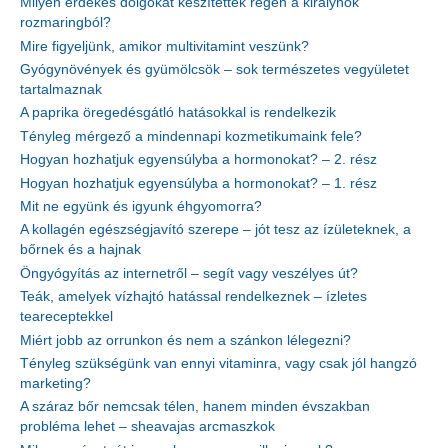
Milyen érdekes dolgokat készítettek régen a királynők
rozmaringból?
Mire figyeljünk, amikor multivitamint veszünk?
Gyógynövények és gyümölcsök – sok természetes vegyületet
tartalmaznak
A paprika öregedésgátló hatásokkal is rendelkezik
Tényleg mérgező a mindennapi kozmetikumaink fele?
Hogyan hozhatjuk egyensúlyba a hormonokat? – 2. rész
Hogyan hozhatjuk egyensúlyba a hormonokat? – 1. rész
Mit ne együnk és igyunk éhgyomorra?
A kollagén egészségjavító szerepe – jót tesz az ízületeknek, a
bőrnek és a hajnak
Öngyógyítás az internetről – segít vagy veszélyes út?
Teák, amelyek vízhajtó hatással rendelkeznek – ízletes
teareceptekkel
Miért jobb az orrunkon és nem a szánkon lélegezni?
Tényleg szükségünk van ennyi vitaminra, vagy csak jól hangzó
marketing?
A száraz bőr nemcsak télen, hanem minden évszakban
probléma lehet – sheavajas arcmaszkok