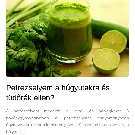
Petrezselyem a húgyutakra és
tüdőrák ellen?
A petrezselyem megelőzi a vese- és hólyagkövet A
növénygyógyászatban a petrezselymet hagyományosan
úgynevezett akvaretikumként (vízhajtó) alkalmazzák a vesék, a
hólyag […]