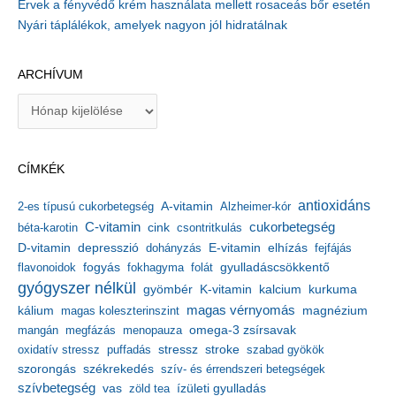
Érvek a fényvédő krém használata mellett rosaceás bőr esetén
Nyári táplálékok, amelyek nagyon jól hidratálnak
ARCHÍVUM
A
r
c
h
CÍMKÉK
í
v
antioxidáns
A-vitamin
2-es típusú cukorbetegség
Alzheimer-kór
u
m
C-vitamin
cukorbetegség
béta-karotin
cink
csontritkulás
depresszió
E-vitamin
D-vitamin
dohányzás
elhízás
fejfájás
gyulladáscsökkentő
flavonoidok
fogyás
fokhagyma
folát
gyógyszer nélkül
kalcium
gyömbér
K-vitamin
kurkuma
kálium
magas vérnyomás
magnézium
magas koleszterinszint
mangán
megfázás
menopauza
omega-3 zsírsavak
stressz
stroke
oxidatív stressz
puffadás
szabad gyökök
szorongás
székrekedés
szív- és érrendszeri betegségek
szívbetegség
ízületi gyulladás
vas
zöld tea