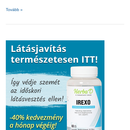
Petrezselyem
Tovább »
a
húgyutakra
és
tüdőrák
ellen?