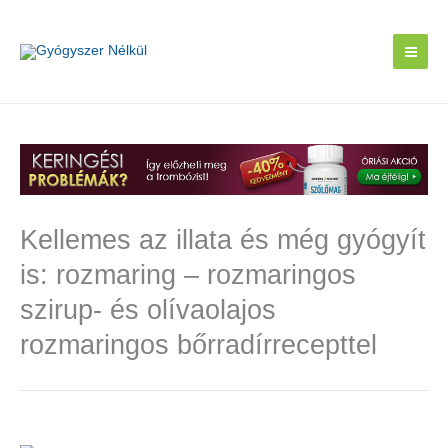
Skip
to
content
Kellemes az illata és még gyógyít
is: rozmaring – rozmaringos
szirup- és olívaolajos
rozmaringos bőrradírrecepttel