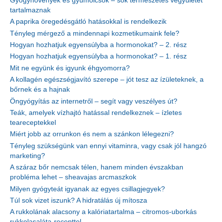
Gyógynövények és gyümölcsök – sok természetes vegyületet
tartalmaznak
A paprika öregedésgátló hatásokkal is rendelkezik
Tényleg mérgező a mindennapi kozmetikumaink fele?
Hogyan hozhatjuk egyensúlyba a hormonokat? – 2. rész
Hogyan hozhatjuk egyensúlyba a hormonokat? – 1. rész
Mit ne együnk és igyunk éhgyomorra?
A kollagén egészségjavító szerepe – jót tesz az ízületeknek, a
bőrnek és a hajnak
Öngyógyítás az internetről – segít vagy veszélyes út?
Teák, amelyek vízhajtó hatással rendelkeznek – ízletes
teareceptekkel
Miért jobb az orrunkon és nem a szánkon lélegezni?
Tényleg szükségünk van ennyi vitaminra, vagy csak jól hangzó
marketing?
A száraz bőr nemcsak télen, hanem minden évszakban
probléma lehet – sheavajas arcmaszkok
Milyen gyógyteát igyanak az egyes csillagjegyek?
Túl sok vizet iszunk? A hidratálás új mítosza
A rukkolának alacsony a kalóriatartalma – citromos-uborkás
rukkolasaláta-recepttel