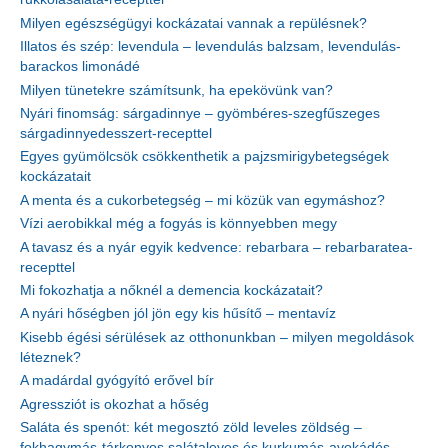
Milyen egészségügyi kockázatai vannak a repülésnek?
Illatos és szép: levendula – levendulás balzsam, levendulás-
barackos limonádé
Milyen tünetekre számítsunk, ha epekövünk van?
Nyári finomság: sárgadinnye – gyömbéres-szegfűszeges
sárgadinnyedesszert-recepttel
Egyes gyümölcsök csökkenthetik a pajzsmirigybetegségek
kockázatait
A menta és a cukorbetegség – mi közük van egymáshoz?
Vízi aerobikkal még a fogyás is könnyebben megy
A tavasz és a nyár egyik kedvence: rebarbara – rebarbaratea-
recepttel
Mi fokozhatja a nőknél a demencia kockázatait?
A nyári hőségben jól jön egy kis hűsítő – mentavíz
Kisebb égési sérülések az otthonunkban – milyen megoldások
léteznek?
A madárdal gyógyító erővel bír
Agressziót is okozhat a hőség
Saláta és spenót: két megosztó zöld leveles zöldség –
fokhagymás-tárkonyos salátaleves és kurkumás-avokádós