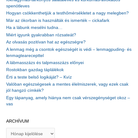
spenótleves
Hogyan csökkenthetjük a testhőmérsékletet a nagy melegben?
Már az ókorban is használták és ismerték – cickafark
Ha a lábunk mesélni tudna…
Miért igyunk gyakrabban rózsateát?
Az olvasás pozitívan hat az egészségre?
A lenmag még a csontok egészségét is védi – lenmagpuding- és
lenmagtearecepttel
A lábmasszázs és talpmasszázs előnyei
Rostokban gazdag táplálékok
Érti a teste belső logikáját? – Kvíz
Valóban egészségesek a mentes élelmiszerek, vagy ezek csak
jól hangzó címkék?
Egy tápanyag, amely hiánya nem csak vérszegénységet okoz –
vas
ARCHÍVUM
A
r