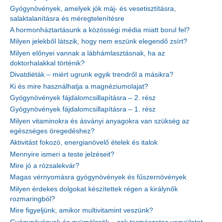
Gyógynövények, amelyek jók máj- és vesetisztításra,
salaktalanításra és méregtelenítésre
A hormonháztartásunk a közösségi média miatt borul fel?
Milyen jelekből látszik, hogy nem eszünk elegendő zsírt?
Milyen előnyei vannak a lábhámlasztásnak, ha az
doktorhalakkal történik?
Divatdiéták – miért ugrunk egyik trendről a másikra?
Ki és mire használhatja a magnéziumolajat?
Gyógynövények fájdalomcsillapításra – 2. rész
Gyógynövények fájdalomcsillapításra – 1. rész
Milyen vitaminokra és ásványi anyagokra van szükség az
egészséges öregedéshez?
Aktivitást fokozó, energianövelő ételek és italok
Mennyire ismeri a teste jelzéseit?
Mire jó a rózsalekvár?
Magas vérnyomásra gyógynövények és fűszernövények
Milyen érdekes dolgokat készítettek régen a királynők
rozmaringból?
Mire figyeljünk, amikor multivitamint veszünk?