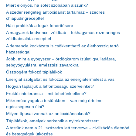
Miért előnyös, ha sötét szobában alszunk?
A szeder rengeteg antioxidánst tartalmaz – szedres
chiapudingrecepttel
Házi praktikák a fogak fehérítésére
A magyarok kedvence: zöldbab – fokhagymás-rozmaringos
zöldbabsaláta-recepttel
A demencia kockázata is csökkenthető az élethosszig tartó
házassággal
Jobb, mint a gyógyszer – ördögkarom ízületi gyulladásra,
sebgyógyulásra, emésztési zavarokra
Ösztrogént fokozó táplálékok
Energiát szolgáltat és fokozza az energiatermelést a vas
Hogyan tápláljuk a létfontosságú szerveinket?
Fruktózintolerancia – mit tehetünk ellene?
Mikroműanyagok a testünkben – van még értelme
egészségesen élni?
Milyen típusai vannak az antioxidánsoknak?
Táplálékok, amelyek serkentik a nyirokrendszert
A testünk nem a 21. századra lett tervezve – civilizációs életmód
és betegségek ütközése