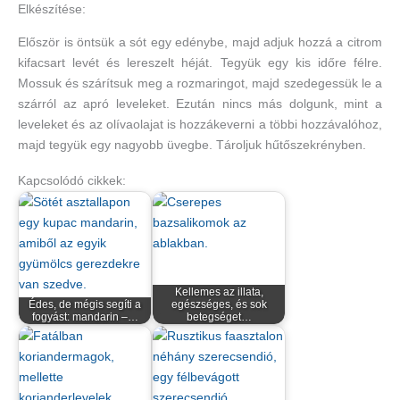
Elkészítése:
Először is öntsük a sót egy edénybe, majd adjuk hozzá a citrom
kifacsart levét és lereszelt héját. Tegyük egy kis időre félre.
Mossuk és szárítsuk meg a rozmaringot, majd szedegessük le a
szárról az apró leveleket. Ezután nincs más dolgunk, mint a
leveleket és az olívaolajat is hozzákeverni a többi hozzávalóhoz,
majd tegyük egy nagyobb üvegbe. Tároljuk hűtőszekrényben.
Kapcsolódó cikkek:
Kellemes az illata,
Édes, de mégis segíti a
egészséges, és sok
fogyást: mandarin –…
betegséget…