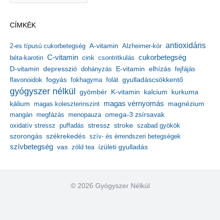
c
h
CÍMKÉK
í
v
antioxidáns
A-vitamin
2-es típusú cukorbetegség
Alzheimer-kór
u
m
C-vitamin
cukorbetegség
béta-karotin
cink
csontritkulás
depresszió
E-vitamin
D-vitamin
dohányzás
elhízás
fejfájás
gyulladáscsökkentő
flavonoidok
fogyás
fokhagyma
folát
gyógyszer nélkül
kalcium
gyömbér
K-vitamin
kurkuma
kálium
magas vérnyomás
magnézium
magas koleszterinszint
mangán
megfázás
menopauza
omega-3 zsírsavak
stressz
stroke
oxidatív stressz
puffadás
szabad gyökök
szorongás
székrekedés
szív- és érrendszeri betegségek
szívbetegség
ízületi gyulladás
vas
zöld tea
© 2026 Gyógyszer Nélkül