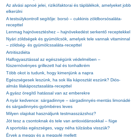
Az alvási apnoé jelei, rizikófaktorai és táplálékok, amelyeket jobb
elkerülni
A testsúlykontroll segítője: borsó – cukkinis zöldborsósaláta-
recepttel
Lenmag hajnövesztéshez – hajnövekedést serkentő receptekkel
Nyári zöldségek és gyümölcsök, amelyek tele vannak vitaminnal
– zöldség- és gyümölcssaláta-recepttel
Artritiszdiéta
Halfogyasztással az egészségünk védelmében –
fűszernövényes grillezett hal és tonhalkrém
Több okot is tudunk, hogy kimenjünk a napra
Egészségesek leszünk, ha sok lila káposztát eszünk? Diós-
almás lilakáposztasaláta-recepttel
A gyász öregítő hatással van az emberekre
A nyár kedvence: sárgadinnye – sárgadinnyés-mentás limonádé
és sárgadinnyés-gyömbéres leves
Milyen olajokat használjunk testmasszázshoz?
Jót tesz a csontoknak és tele van antioxidánsokkal – füge
A sportolás egészséges, vagy néha túlzásba visszük?
Érvek a meggy és a meggylé mellett