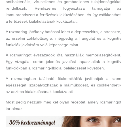
antibakteriális, vírusellenes és gombaellenes tulajdonságokkal
rendelkezik. Rendszeres fogyasztása támogatja az
immunrendszert a fertőzések leküzdésében, és így csökkentheti
a fertőzések kialakulásának kockázatait.
A rozmaring jótékony hatással lehet a depresszióra, a stresszre,
az érzelmi zaklatottságra, mégpedig a hangulat és a kognitív
funkciók javítására való képessége miatt.
A rozmaringot évszázadok óta használják memóriasegítőként.
Egy vizsgálat során jelentős javulást tapasztaltak a kognitív
funkciókban a rozmaring-illóolaj belélegzését követően.
A rozmaringban található fitokemikáliák javíthatják a szem
egészségét, szabályozhatják a májműködést, és csökkenthetik
az asztma kialakulásának kockázatait.
Most pedig nézzünk meg két olyan receptet, amely rozmaringot
tartalmaz.