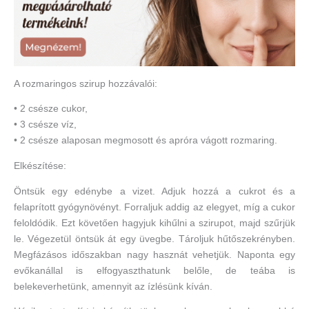
A rozmaringos szirup hozzávalói:
• 2 csésze cukor,
• 3 csésze víz,
• 2 csésze alaposan megmosott és apróra vágott rozmaring.
Elkészítése:
Öntsük egy edénybe a vizet. Adjuk hozzá a cukrot és a
felaprított gyógynövényt. Forraljuk addig az elegyet, míg a cukor
feloldódik. Ezt követően hagyjuk kihűlni a szirupot, majd szűrjük
le. Végezetül öntsük át egy üvegbe. Tároljuk hűtőszekrényben.
Megfázásos időszakban nagy hasznát vehetjük. Naponta egy
evőkanállal is elfogyaszthatunk belőle, de teába is
belekeverhetünk, amennyit az ízlésünk kíván.