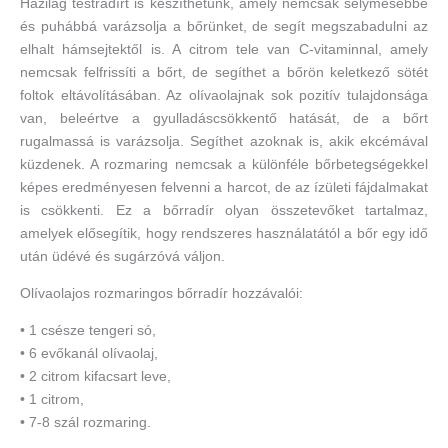
Házilag testradírt is készíthetünk, amely nemcsak selymesebbé
és puhábbá varázsolja a bőrünket, de segít megszabadulni az
elhalt hámsejtektől is. A citrom tele van C-vitaminnal, amely
nemcsak felfrissíti a bőrt, de segíthet a bőrön keletkező sötét
foltok eltávolításában. Az olívaolajnak sok pozitív tulajdonsága
van, beleértve a gyulladáscsökkentő hatását, de a bőrt
rugalmassá is varázsolja. Segíthet azoknak is, akik ekcémával
küzdenek. A rozmaring nemcsak a különféle bőrbetegségekkel
képes eredményesen felvenni a harcot, de az ízületi fájdalmakat
is csökkenti. Ez a bőrradír olyan összetevőket tartalmaz,
amelyek elősegítik, hogy rendszeres használatától a bőr egy idő
után üdévé és sugárzóvá váljon.
Olívaolajos rozmaringos bőrradír hozzávalói:
• 1 csésze tengeri só,
• 6 evőkanál olívaolaj,
• 2 citrom kifacsart leve,
• 1 citrom,
• 7-8 szál rozmaring.