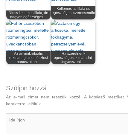
Kellemes az illata és
Nincs kellemes illata, de
egészséges: szerecsendió
nagyon egészséges…
–…
Az antimikrobiális
Ha szeretnénk
rozmaring az emésztési
egészségesek maradni,
panaszokon…
fogyasszunk…
Szóljon hozzá
Az e-mail címet nem tesszük közzé.
A kötelező mezőket
*
karakterrel jelöltük
Ide
írjon