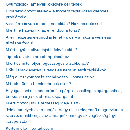
Gyümölcsök, amelyek jókedvre derítenek
Ultrafeldolgozott ételek – a modern táplálkozás csendes
problémája
Visszérre is van otthoni megoldás? Házi receptekkel
Miért ne hagyjuk ki az étrendből a tojást?
A természetes életmód is lehet káros – amikor a wellness
túlzásba fordul
Miért együnk olívaolajat lefekvés előtt?
Tippek a zsíros arcbőr ápolásához
Miért és mitől olyan egészséges a zabkorpa?
Hőhullámok esetén javasolt és nem javasolt táplálékok
Még a vérnyomást is szabályozza – aszalt szilva
Mit tehetünk a homlokráncok ellen?
Egy igazi antioxidáns-erőmű: spárga – snidlinges spárgasaláta,
borsós spárga és uborkás spárgaital
Miért mozogjunk a terhesség ideje alatt?
Jelek, amelyek azt mutatják, hogy nincs elegendő magnézium a
szervezetünkben, azaz a magnézium egy szívegészségügyi
„szupersztár”
Kertem éke – paradicsom