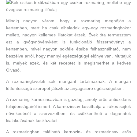
Mindig nagyon várom, hogy a rozmaring megnőjön a
kertemben, mert ha csak elhaladok egy-egy rozmaringbokor
mellett, nagyon kellemes illatokat érzek. Évek óta termesztem
ezt a gyógynövényként is funkcionáló fűszernövényt a
kertemben, mivel nagyon sokféle ételbe felhasználható, nem
beszélve arról, hogy mennyi egészségügyi előnye van. Mutatjuk
is, melyek ezek, és két receptet is megismerhet a kedves
Olvasó.
A rozmaringlevelek sok mangánt tartalmaznak. A mangán
létfontosságú szerepet játszik az anyagcsere egészségében.
A rozmaring karnozinsavban is gazdag, amely erős antioxidáns
tulajdonságairól ismert. A karnozinsav lassíthatja a rákos sejtek
növekedését a szervezetben, és csökkentheti a daganatok
kialakulásának kockázatait.
A rozmaringban található karnozin- és rozmarinsav erős