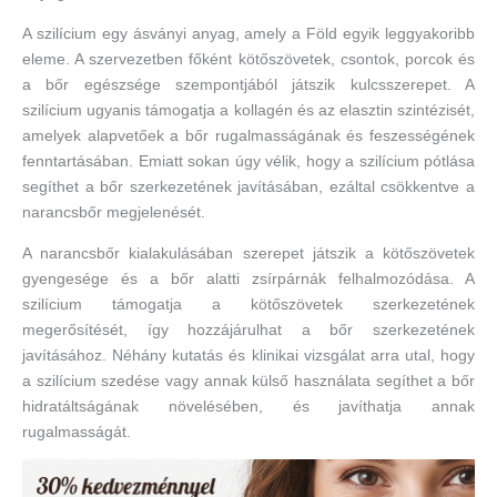
A szilícium egy ásványi anyag, amely a Föld egyik leggyakoribb
eleme. A szervezetben főként kötőszövetek, csontok, porcok és
a bőr egészsége szempontjából játszik kulcsszerepet. A
szilícium ugyanis támogatja a kollagén és az elasztin szintézisét,
amelyek alapvetőek a bőr rugalmasságának és feszességének
fenntartásában. Emiatt sokan úgy vélik, hogy a szilícium pótlása
segíthet a bőr szerkezetének javításában, ezáltal csökkentve a
narancsbőr megjelenését.
A narancsbőr kialakulásában szerepet játszik a kötőszövetek
gyengesége és a bőr alatti zsírpárnák felhalmozódása. A
szilícium támogatja a kötőszövetek szerkezetének
megerősítését, így hozzájárulhat a bőr szerkezetének
javításához. Néhány kutatás és klinikai vizsgálat arra utal, hogy
a szilícium szedése vagy annak külső használata segíthet a bőr
hidratáltságának növelésében, és javíthatja annak
rugalmasságát.