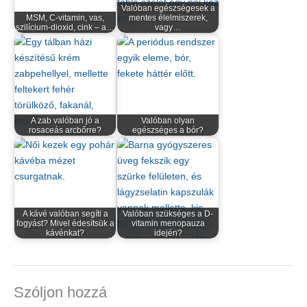
Valóban egészségesek a
MSM, C-vitamin, vas,
mentes élelmiszerek,
szilícium-dioxid, cink – a…
vagy…
A zab valóban jó a
Valóban olyan
rosaceás arcbőrre?
egészséges a bór?
A kávé valóban segíti a
Valóban szükséges a D-
fogyást? Mivel édesítsük a
vitamin menopauza
kávénkat?
idején?
Szóljon hozzá