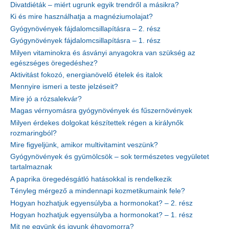
Divatdiéták – miért ugrunk egyik trendről a másikra?
Ki és mire használhatja a magnéziumolajat?
Gyógynövények fájdalomcsillapításra – 2. rész
Gyógynövények fájdalomcsillapításra – 1. rész
Milyen vitaminokra és ásványi anyagokra van szükség az
egészséges öregedéshez?
Aktivitást fokozó, energianövelő ételek és italok
Mennyire ismeri a teste jelzéseit?
Mire jó a rózsalekvár?
Magas vérnyomásra gyógynövények és fűszernövények
Milyen érdekes dolgokat készítettek régen a királynők
rozmaringból?
Mire figyeljünk, amikor multivitamint veszünk?
Gyógynövények és gyümölcsök – sok természetes vegyületet
tartalmaznak
A paprika öregedésgátló hatásokkal is rendelkezik
Tényleg mérgező a mindennapi kozmetikumaink fele?
Hogyan hozhatjuk egyensúlyba a hormonokat? – 2. rész
Hogyan hozhatjuk egyensúlyba a hormonokat? – 1. rész
Mit ne együnk és igyunk éhgyomorra?