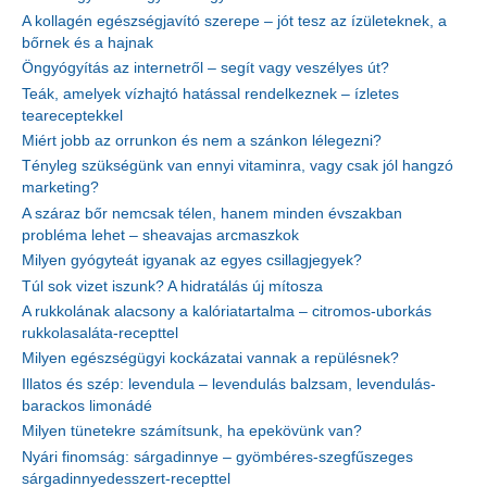
A kollagén egészségjavító szerepe – jót tesz az ízületeknek, a
bőrnek és a hajnak
Öngyógyítás az internetről – segít vagy veszélyes út?
Teák, amelyek vízhajtó hatással rendelkeznek – ízletes
teareceptekkel
Miért jobb az orrunkon és nem a szánkon lélegezni?
Tényleg szükségünk van ennyi vitaminra, vagy csak jól hangzó
marketing?
A száraz bőr nemcsak télen, hanem minden évszakban
probléma lehet – sheavajas arcmaszkok
Milyen gyógyteát igyanak az egyes csillagjegyek?
Túl sok vizet iszunk? A hidratálás új mítosza
A rukkolának alacsony a kalóriatartalma – citromos-uborkás
rukkolasaláta-recepttel
Milyen egészségügyi kockázatai vannak a repülésnek?
Illatos és szép: levendula – levendulás balzsam, levendulás-
barackos limonádé
Milyen tünetekre számítsunk, ha epekövünk van?
Nyári finomság: sárgadinnye – gyömbéres-szegfűszeges
sárgadinnyedesszert-recepttel