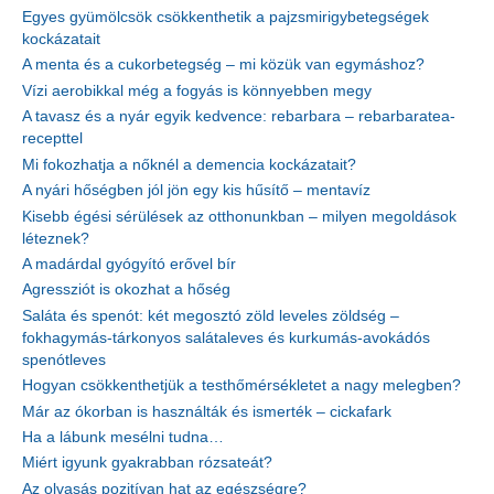
Egyes gyümölcsök csökkenthetik a pajzsmirigybetegségek
kockázatait
A menta és a cukorbetegség – mi közük van egymáshoz?
Vízi aerobikkal még a fogyás is könnyebben megy
A tavasz és a nyár egyik kedvence: rebarbara – rebarbaratea-
recepttel
Mi fokozhatja a nőknél a demencia kockázatait?
A nyári hőségben jól jön egy kis hűsítő – mentavíz
Kisebb égési sérülések az otthonunkban – milyen megoldások
léteznek?
A madárdal gyógyító erővel bír
Agressziót is okozhat a hőség
Saláta és spenót: két megosztó zöld leveles zöldség –
fokhagymás-tárkonyos salátaleves és kurkumás-avokádós
spenótleves
Hogyan csökkenthetjük a testhőmérsékletet a nagy melegben?
Már az ókorban is használták és ismerték – cickafark
Ha a lábunk mesélni tudna…
Miért igyunk gyakrabban rózsateát?
Az olvasás pozitívan hat az egészségre?