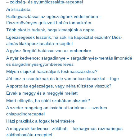
– zöldség- és gyümölcssaláta-recepttel
Artritiszdiéta
Halfogyasztással az egészségünk védelmében –
fűszernövényes grillezett hal és tonhalkrém
Több okot is tudunk, hogy kimenjünk a napra
Egészségesek leszünk, ha sok lila káposztát eszünk? Diós-
almás lilakáposztasaláta-recepttel
A gyász öregítő hatással van az emberekre
A nyár kedvence: sárgadinnye – sárgadinnyés-mentás limonádé
és sárgadinnyés-gyömbéres leves
Milyen olajokat használjunk testmasszázshoz?
Jót tesz a csontoknak és tele van antioxidánsokkal – füge
A sportolás egészséges, vagy néha túlzásba visszük?
Érvek a meggy és a meggylé mellett
Miért előnyös, ha sötét szobában alszunk?
A szeder rengeteg antioxidánst tartalmaz – szedres
chiapudingrecepttel
Házi praktikák a fogak fehérítésére
A magyarok kedvence: zöldbab – fokhagymás-rozmaringos
zöldbabsaláta-recepttel