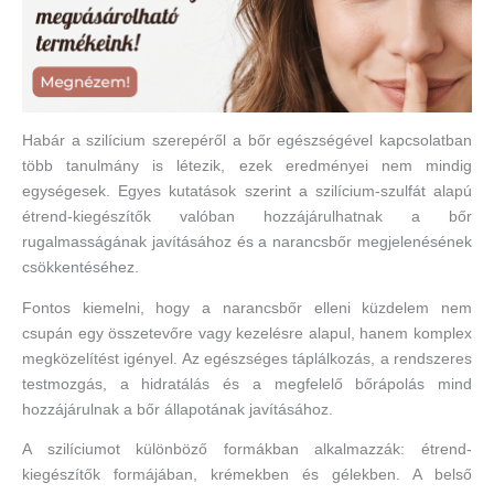
Habár a szilícium szerepéről a bőr egészségével kapcsolatban
több tanulmány is létezik, ezek eredményei nem mindig
egységesek. Egyes kutatások szerint a szilícium-szulfát alapú
étrend-kiegészítők valóban hozzájárulhatnak a bőr
rugalmasságának javításához és a narancsbőr megjelenésének
csökkentéséhez.
Fontos kiemelni, hogy a narancsbőr elleni küzdelem nem
csupán egy összetevőre vagy kezelésre alapul, hanem komplex
megközelítést igényel. Az egészséges táplálkozás, a rendszeres
testmozgás, a hidratálás és a megfelelő bőrápolás mind
hozzájárulnak a bőr állapotának javításához.
A szilíciumot különböző formákban alkalmazzák: étrend-
kiegészítők formájában, krémekben és gélekben. A belső