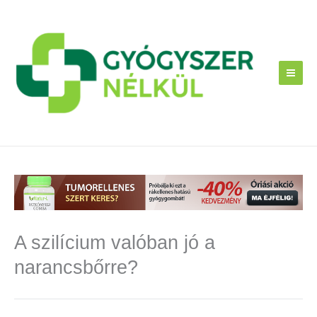
Skip
to
content
A szilícium valóban jó a
narancsbőrre?