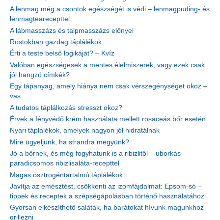
A lenmag még a csontok egészségét is védi – lenmagpuding- és
lenmagtearecepttel
A lábmasszázs és talpmasszázs előnyei
Rostokban gazdag táplálékok
Érti a teste belső logikáját? – Kvíz
Valóban egészségesek a mentes élelmiszerek, vagy ezek csak
jól hangzó címkék?
Egy tápanyag, amely hiánya nem csak vérszegénységet okoz –
vas
A tudatos táplálkozás stresszt okoz?
Érvek a fényvédő krém használata mellett rosaceás bőr esetén
Nyári táplálékok, amelyek nagyon jól hidratálnak
Mire ügyeljünk, ha strandra megyünk?
Jó a bőrnek, és még fogyhatunk is a ribizlitől – uborkás-
paradicsomos ribizlisaláta-recepttel
Magas ösztrogéntartalmú táplálékok
Javítja az emésztést, csökkenti az izomfájdalmat: Epsom-só –
tippek és receptek a szépségápolásban történő használatához
Gyorsan elkészíthető saláták, ha barátokat hívunk magunkhoz
grillezni