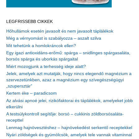
LEGFRISSEBB CIKKEK
Hőhullámok esetén javasolt és nem javasolt táplálékok
Még a vérnyomást is szabályozza – aszalt szilva
Mit tehetünk a homlokráncok ellen?
Egy igazi antioxidáns-erőmű: spárga – snidlinges spárgasaláta,
borsós spárga és uborkás spárgaital
Miért mozogjunk a terhesség ideje alatt?
Jelek, amelyek azt mutatják, hogy nincs elegendő magnézium a
szervezetünkben, azaz a magnézium egy szívegészségügyi
„szupersztár”
Kertem éke – paradicsom
Az alvási apnoé jelei, rizikófaktorai és táplálékok, amelyeket jobb
elkerülni
A testsúlykontroll segítője: borsó – cukkinis zöldborsósaláta-
recepttel
Lenmag hajnövesztéshez – hajnövekedést serkentő receptekkel
Nyári zöldségek és gyümölcsök, amelyek tele vannak vitaminnal