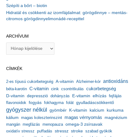
Szépíti a bőrt – biotin
Hidratál és csökkenti az izomfájdalmat: görögdinnye – mentás-
citromos görögdinnyelimonádé-recepttel
ARCHÍVUM
A
r
c
h
CÍMKÉK
í
v
antioxidáns
A-vitamin
2-es típusú cukorbetegség
Alzheimer-kór
u
m
C-vitamin
cukorbetegség
béta-karotin
cink
csontritkulás
depresszió
E-vitamin
D-vitamin
dohányzás
elhízás
fejfájás
gyulladáscsökkentő
flavonoidok
fogyás
fokhagyma
folát
gyógyszer nélkül
kalcium
gyömbér
K-vitamin
kurkuma
kálium
magas vérnyomás
magnézium
magas koleszterinszint
mangán
megfázás
menopauza
omega-3 zsírsavak
stressz
stroke
oxidatív stressz
puffadás
szabad gyökök