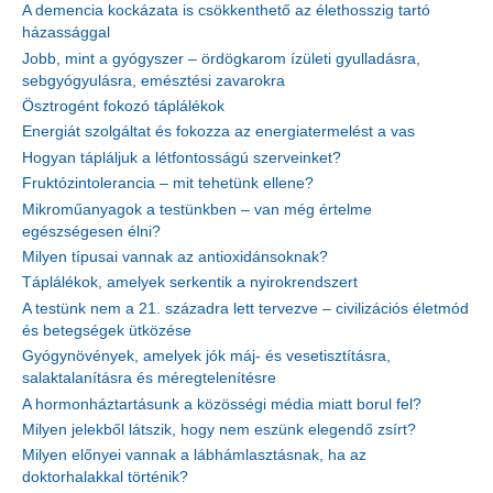
A demencia kockázata is csökkenthető az élethosszig tartó
házassággal
Jobb, mint a gyógyszer – ördögkarom ízületi gyulladásra,
sebgyógyulásra, emésztési zavarokra
Ösztrogént fokozó táplálékok
Energiát szolgáltat és fokozza az energiatermelést a vas
Hogyan tápláljuk a létfontosságú szerveinket?
Fruktózintolerancia – mit tehetünk ellene?
Mikroműanyagok a testünkben – van még értelme
egészségesen élni?
Milyen típusai vannak az antioxidánsoknak?
Táplálékok, amelyek serkentik a nyirokrendszert
A testünk nem a 21. századra lett tervezve – civilizációs életmód
és betegségek ütközése
Gyógynövények, amelyek jók máj- és vesetisztításra,
salaktalanításra és méregtelenítésre
A hormonháztartásunk a közösségi média miatt borul fel?
Milyen jelekből látszik, hogy nem eszünk elegendő zsírt?
Milyen előnyei vannak a lábhámlasztásnak, ha az
doktorhalakkal történik?