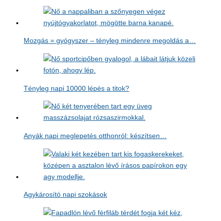
Mozgás = gyógyszer – tényleg mindenre megoldás a…
Tényleg napi 10000 lépés a titok?
Anyák napi meglepetés otthonról: készítsen…
Agykárosító napi szokások