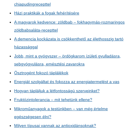
chiapudingrecepttel
Házi praktikák a fogak fehérítésére
A magyarok kedvence: zöldbab – fokhagymás-rozmaringos
zöldbabsaláta-recepttel
A demencia kockázata is csökkenthető az élethosszig tartó
házassággal
Jobb, mint a gyógyszer – ördögkarom ízületi gyulladásra,
sebgyógyulásra, emésztési zavarokra
Ösztrogént fokozó táplálékok
Energiát szolgáltat és fokozza az energiatermelést a vas
Hogyan tápláljuk a létfontosságú szerveinket?
Fruktózintolerancia – mit tehetünk ellene?
Mikroműanyagok a testünkben – van még értelme
egészségesen élni?
Milyen típusai vannak az antioxidánsoknak?