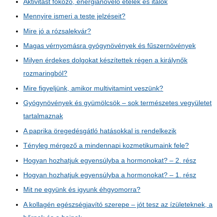
Aktivitást fokozó, energianövelő ételek és italok
Mennyire ismeri a teste jelzéseit?
Mire jó a rózsalekvár?
Magas vérnyomásra gyógynövények és fűszernövények
Milyen érdekes dolgokat készítettek régen a királynők
rozmaringból?
Mire figyeljünk, amikor multivitamint veszünk?
Gyógynövények és gyümölcsök – sok természetes vegyületet
tartalmaznak
A paprika öregedésgátló hatásokkal is rendelkezik
Tényleg mérgező a mindennapi kozmetikumaink fele?
Hogyan hozhatjuk egyensúlyba a hormonokat? – 2. rész
Hogyan hozhatjuk egyensúlyba a hormonokat? – 1. rész
Mit ne együnk és igyunk éhgyomorra?
A kollagén egészségjavító szerepe – jót tesz az ízületeknek, a