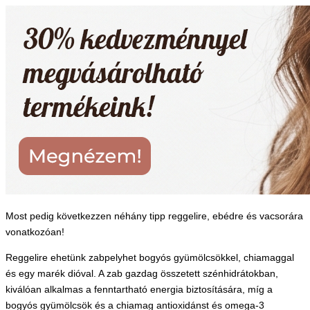
Most pedig következzen néhány tipp reggelire, ebédre és vacsorára
vonatkozóan!
Reggelire ehetünk zabpelyhet bogyós gyümölcsökkel, chiamaggal
és egy marék dióval. A zab gazdag összetett szénhidrátokban,
kiválóan alkalmas a fenntartható energia biztosítására, míg a
bogyós gyümölcsök és a chiamag antioxidánst és omega-3