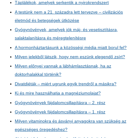
Táplálékok, amelyek serkentik a nyirokrendszert
A testünk nem a 21. századra lett tervezve – civilizációs
életmód és betegségek ütközése
Gyógynövények, amelyek jók máj- és vesetisztításra,
salaktalanításra és méregtelenítésre
A hormonháztartásunk a közösségi média miatt borul fel?
Milyen jelekből látszik, hogy nem eszünk elegendő zsírt?
Milyen előnyei vannak a lábhámlasztásnak, ha az
doktorhalakkal történik?
Divatdiéták – miért ugrunk egyik trendről a másikra?
Ki és mire használhatja a magnéziumolajat?
Gyógynövények fájdalomcsillapításra – 2. rész
Gyógynövények fájdalomcsillapításra – 1. rész
Milyen vitaminokra és ásványi anyagokra van szükség az
egészséges öregedéshez?