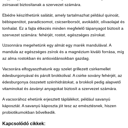
zsírsavat biztosítanak a szervezet számára.
Ebédre készíthetünk salátát, amely tartalmazhat például quinoát,
bébispenótot, paradicsomot, csicseriborsót, avokádót, olívaolajat és
tonhalat. Ez a fajta étkezés minden megfelelő tápanyagot biztosít a
szervezet számára: fehérjét, rostot, egészséges zsírokat.
Uzsonnára megehetünk egy almát egy marék mandulával. A
mandula az egészséges zsírok és a magnézium kiváló forrása, míg
az alma rostokban és antioxidánsokban gazdag.
Vacsorára elfogyaszthatunk egy szelet grillezett csirkemellet
édesburgonyával és párolt brokkolival. A csirke sovány fehérjét, az
édesburgonya összetett szénhidrátokat, a brokkoli pedig alapvető
vitaminokat és ásványi anyagokat biztosít a szervezet számára.
A vacsorához ehetünk erjesztett táplálékot, például savanyú
káposztát. A savanyú káposzta jót tesz az emésztésnek, hiszen
probiotikumokban bővelkedik.
Kapcsolódó cikkek: