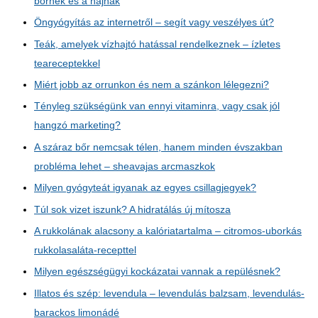
bőrnek és a hajnak
Öngyógyítás az internetről – segít vagy veszélyes út?
Teák, amelyek vízhajtó hatással rendelkeznek – ízletes
teareceptekkel
Miért jobb az orrunkon és nem a szánkon lélegezni?
Tényleg szükségünk van ennyi vitaminra, vagy csak jól
hangzó marketing?
A száraz bőr nemcsak télen, hanem minden évszakban
probléma lehet – sheavajas arcmaszkok
Milyen gyógyteát igyanak az egyes csillagjegyek?
Túl sok vizet iszunk? A hidratálás új mítosza
A rukkolának alacsony a kalóriatartalma – citromos-uborkás
rukkolasaláta-recepttel
Milyen egészségügyi kockázatai vannak a repülésnek?
Illatos és szép: levendula – levendulás balzsam, levendulás-
barackos limonádé