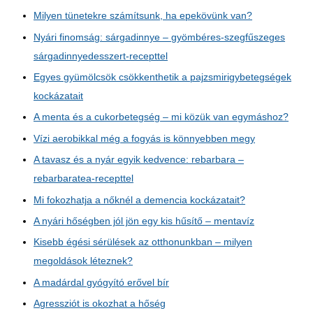
Milyen tünetekre számítsunk, ha epekövünk van?
Nyári finomság: sárgadinnye – gyömbéres-szegfűszeges
sárgadinnyedesszert-recepttel
Egyes gyümölcsök csökkenthetik a pajzsmirigybetegségek
kockázatait
A menta és a cukorbetegség – mi közük van egymáshoz?
Vízi aerobikkal még a fogyás is könnyebben megy
A tavasz és a nyár egyik kedvence: rebarbara –
rebarbaratea-recepttel
Mi fokozhatja a nőknél a demencia kockázatait?
A nyári hőségben jól jön egy kis hűsítő – mentavíz
Kisebb égési sérülések az otthonunkban – milyen
megoldások léteznek?
A madárdal gyógyító erővel bír
Agressziót is okozhat a hőség