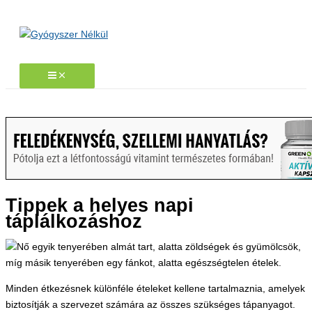
Skip
to
content
Tippek a helyes napi
táplálkozáshoz
Minden étkezésnek különféle ételeket kellene tartalmaznia, amelyek
biztosítják a szervezet számára az összes szükséges tápanyagot.