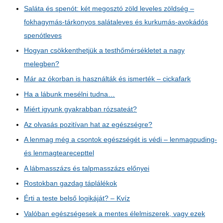
Saláta és spenót: két megosztó zöld leveles zöldség –
fokhagymás-tárkonyos salátaleves és kurkumás-avokádós
spenótleves
Hogyan csökkenthetjük a testhőmérsékletet a nagy
melegben?
Már az ókorban is használták és ismerték – cickafark
Ha a lábunk mesélni tudna…
Miért igyunk gyakrabban rózsateát?
Az olvasás pozitívan hat az egészségre?
A lenmag még a csontok egészségét is védi – lenmagpuding-
és lenmagtearecepttel
A lábmasszázs és talpmasszázs előnyei
Rostokban gazdag táplálékok
Érti a teste belső logikáját? – Kvíz
Valóban egészségesek a mentes élelmiszerek, vagy ezek