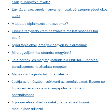
csak jól hangzó címkék?
Egy tápanyag, amely hiánya nem csak vérszegénységet okoz
– vas
A tudatos táplálkozás stresszt okoz?
Érvek a fényvédő krém használata mellett rosaceás bőr
esetén
Nyári táplálékok, amelyek nagyon jól hidratálnak
Mire ügyeljünk, ha strandra megyünk?
Jó a bőrnek, és még fogyhatunk is a ribizlitől – uborkás-
paradicsomos ribizlisaláta-recepttel
Magas ösztrogéntartalmú táplálékok
Javítja az emésztést, csökkenti az izomfájdalmat: Epsom-só –
tippek és receptek a szépségápolásban történő
használatához
Gyorsan elkészíthető saláták, ha barátokat hívunk
magunkhoz grillezni