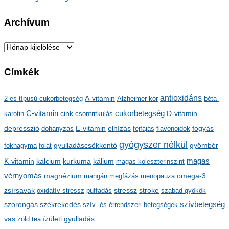
Archívum
A
r
Címkék
c
h
antioxidáns
A-vitamin
2-es típusú cukorbetegség
Alzheimer-kór
béta-
í
C-vitamin
cukorbetegség
karotin
cink
csontritkulás
D-vitamin
v
depresszió
E-vitamin
dohányzás
elhízás
fejfájás
flavonoidok
fogyás
u
gyógyszer nélkül
m
gyulladáscsökkentő
fokhagyma
folát
gyömbér
kalcium
kálium
magas
K-vitamin
kurkuma
magas koleszterinszint
vérnyomás
magnézium
mangán
megfázás
menopauza
omega-3
stressz
stroke
zsírsavak
oxidatív stressz
puffadás
szabad gyökök
szorongás
székrekedés
szívbetegség
szív- és érrendszeri betegségek
ízületi gyulladás
vas
zöld tea