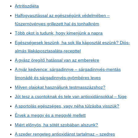
Artritiszdiéta
Halfogyasztással az egészségünk védelmében –
fűszernövényes grillezett hal és tonhalkrém
Több okot is tudunk, hogy kimenjünk a napra
Egészségesek leszünk, ha sok lila káposztát eszünk? Diós-
almás lilakáposztasaláta-recepttel
A gyász öregítő hatással van az emberekre
A nyár kedvence: sárgadinnye – sárgadinnyés-mentás
limonádé és sárgadinnyés-gyömbéres leves
Milyen olajokat használjunk testmasszázshoz?
Jót tesz a csontoknak és tele van antioxidánsokkal – füge
A sportolás egészséges, vagy néha túlzásba visszük?
Érvek a meggy és a meggylé mellett
Miért előnyös, ha sötét szobában alszunk?
A szeder rengeteg antioxidánst tartalmaz – szedres