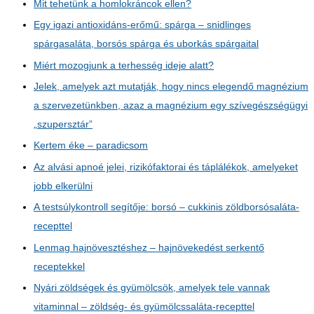
Mit tehetünk a homlokráncok ellen?
Egy igazi antioxidáns-erőmű: spárga – snidlinges
spárgasaláta, borsós spárga és uborkás spárgaital
Miért mozogjunk a terhesség ideje alatt?
Jelek, amelyek azt mutatják, hogy nincs elegendő magnézium
a szervezetünkben, azaz a magnézium egy szívegészségügyi
„szupersztár”
Kertem éke – paradicsom
Az alvási apnoé jelei, rizikófaktorai és táplálékok, amelyeket
jobb elkerülni
A testsúlykontroll segítője: borsó – cukkinis zöldborsósaláta-
recepttel
Lenmag hajnövesztéshez – hajnövekedést serkentő
receptekkel
Nyári zöldségek és gyümölcsök, amelyek tele vannak
vitaminnal – zöldség- és gyümölcssaláta-recepttel