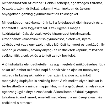
Mit tartalmazzon az étrend? Például fehérjét, egészséges zsírokat,
összetett szénhidrátokat, valamint vitaminokban és ásványi
anyagokban gazdag gyümölcsöket és zöldségeket.
Mindenképpen csökkentenünk kell a feldolgozott élelmiszerek és a
finomított cukrok fogyasztását. Ezek ugyanis magas
kalóriatartalmúak, de csak kevés tápanyagot tartalmaznak.
Uzsonnához válasszunk friss gyümölcsöt, dióféléket, nyers
zöldségeket vagy egy szelet teljes kiőrlésű kenyeret és avokádót. Ily
módon jó vitamin-, ásványianyag- és rostbevitelt kapunk, miközben
csökkentjük a cukrok és a telített zsírok bevitelét.
A jó hidratálás elengedhetetlen az agy megfelelő működéséhez. Egy
sokat ülő ember számára napi 8 pohár víz az ajánlott mennyiség,
míg egy fizikailag aktívabb ember számára akár az ajánlott
mennyiség duplájára is szükség lehet. A víz mellett olyan italokat is
beilleszthetünk a mindennapjainkba, mint a gyógyteák, amelyek sok
egészségügyi előnyt biztosítanak. A kamillatea például nyugtató
tulajdonságairól ismert, emellett megkönnyíti a minőségi alvást, és
csökkenti a stresszt.