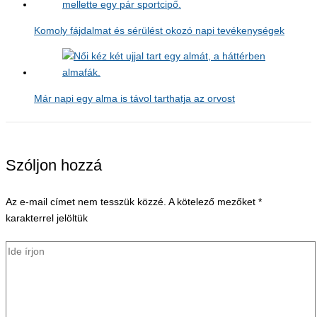
Komoly fájdalmat és sérülést okozó napi tevékenységek
Már napi egy alma is távol tarthatja az orvost
Szóljon hozzá
Az e-mail címet nem tesszük közzé.
A kötelező mezőket
*
karakterrel jelöltük
Ide
írjon