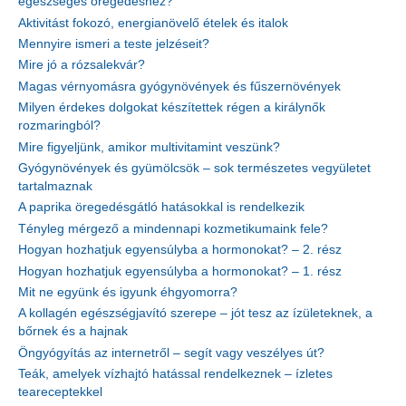
egészséges öregedéshez?
Aktivitást fokozó, energianövelő ételek és italok
Mennyire ismeri a teste jelzéseit?
Mire jó a rózsalekvár?
Magas vérnyomásra gyógynövények és fűszernövények
Milyen érdekes dolgokat készítettek régen a királynők
rozmaringból?
Mire figyeljünk, amikor multivitamint veszünk?
Gyógynövények és gyümölcsök – sok természetes vegyületet
tartalmaznak
A paprika öregedésgátló hatásokkal is rendelkezik
Tényleg mérgező a mindennapi kozmetikumaink fele?
Hogyan hozhatjuk egyensúlyba a hormonokat? – 2. rész
Hogyan hozhatjuk egyensúlyba a hormonokat? – 1. rész
Mit ne együnk és igyunk éhgyomorra?
A kollagén egészségjavító szerepe – jót tesz az ízületeknek, a
bőrnek és a hajnak
Öngyógyítás az internetről – segít vagy veszélyes út?
Teák, amelyek vízhajtó hatással rendelkeznek – ízletes
teareceptekkel