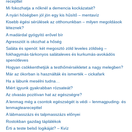
recepttel
Mi fokozhatja a nőknél a demencia kockázatait?
A nyári hőségben jól jön egy kis hűsítő – mentavíz
Kisebb égési sérülések az otthonunkban – milyen megoldások
léteznek?
A madárdal gyógyító erővel bír
Agressziót is okozhat a hőség
Saláta és spenót: két megosztó zöld leveles zöldség –
fokhagymás-tárkonyos salátaleves és kurkumás-avokádós
spenótleves
Hogyan csökkenthetjük a testhőmérsékletet a nagy melegben?
Már az ókorban is használták és ismerték – cickafark
Ha a lábunk mesélni tudna…
Miért igyunk gyakrabban rózsateát?
Az olvasás pozitívan hat az egészségre?
A lenmag még a csontok egészségét is védi – lenmagpuding- és
lenmagtearecepttel
A lábmasszázs és talpmasszázs előnyei
Rostokban gazdag táplálékok
Érti a teste belső logikáját? – Kvíz