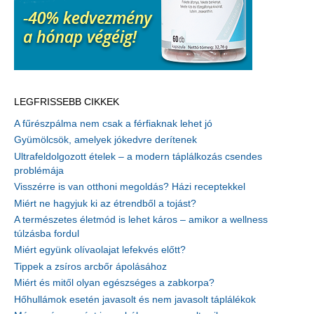
LEGFRISSEBB CIKKEK
A fűrészpálma nem csak a férfiaknak lehet jó
Gyümölcsök, amelyek jókedvre derítenek
Ultrafeldolgozott ételek – a modern táplálkozás csendes
problémája
Visszérre is van otthoni megoldás? Házi receptekkel
Miért ne hagyjuk ki az étrendből a tojást?
A természetes életmód is lehet káros – amikor a wellness
túlzásba fordul
Miért együnk olívaolajat lefekvés előtt?
Tippek a zsíros arcbőr ápolásához
Miért és mitől olyan egészséges a zabkorpa?
Hőhullámok esetén javasolt és nem javasolt táplálékok