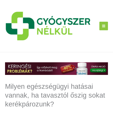
Skip
to
content
Milyen egészségügyi hatásai
vannak, ha tavasztól őszig sokat
kerékpározunk?