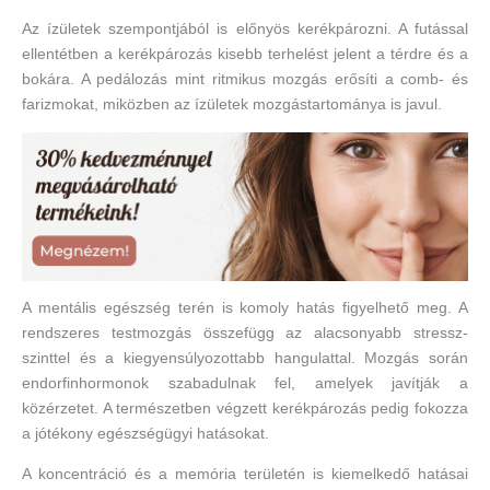
Az ízületek szempontjából is előnyös kerékpározni. A futással
ellentétben a kerékpározás kisebb terhelést jelent a térdre és a
bokára. A pedálozás mint ritmikus mozgás erősíti a comb- és
farizmokat, miközben az ízületek mozgástartománya is javul.
A mentális egészség terén is komoly hatás figyelhető meg. A
rendszeres testmozgás összefügg az alacsonyabb stressz-
szinttel és a kiegyensúlyozottabb hangulattal. Mozgás során
endorfinhormonok szabadulnak fel, amelyek javítják a
közérzetet. A természetben végzett kerékpározás pedig fokozza
a jótékony egészségügyi hatásokat.
A koncentráció és a memória területén is kiemelkedő hatásai