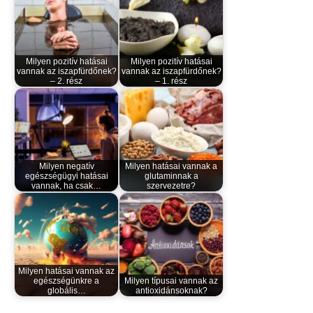
Milyen pozitív hatásai
Milyen pozitív hatásai
vannak az iszapfürdőnek?
vannak az iszapfürdőnek?
– 2. rész
– 1. rész
Milyen negatív
Milyen hatásai vannak a
egészségügyi hatásai
glutaminnak a
vannak, ha csak…
szervezetre?
Milyen hatásai vannak az
egészségünkre a
Milyen típusai vannak az
globális…
antioxidánsoknak?