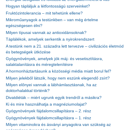
Hogyan tápláljuk a létfontosságú szerveinket?
Fruktózintolerancia – mit tehetünk ellene?
Mikroműanyagok a testünkben – van még értelme
egészségesen élni?
Milyen típusai vannak az antioxidánsoknak?
Táplálékok, amelyek serkentik a nyirokrendszert
A testünk nem a 21. századra lett tervezve – civilizációs életmód
és betegségek ütközése
Gyógynövények, amelyek jók máj- és vesetisztításra,
salaktalanításra és méregtelenítésre
A hormonháztartásunk a közösségi média miatt borul fel?
Milyen jelekből látszik, hogy nem eszünk elegendő zsírt?
Milyen előnyei vannak a lábhámlasztásnak, ha az
doktorhalakkal történik?
Divatdiéták – miért ugrunk egyik trendről a másikra?
Ki és mire használhatja a magnéziumolajat?
Gyógynövények fájdalomcsillapításra – 2. rész
Gyógynövények fájdalomcsillapításra – 1. rész
Milyen vitaminokra és ásványi anyagokra van szükség az