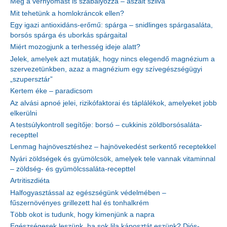
Még a vérnyomást is szabályozza – aszalt szilva
Mit tehetünk a homlokráncok ellen?
Egy igazi antioxidáns-erőmű: spárga – snidlinges spárgasaláta,
borsós spárga és uborkás spárgaital
Miért mozogjunk a terhesség ideje alatt?
Jelek, amelyek azt mutatják, hogy nincs elegendő magnézium a
szervezetünkben, azaz a magnézium egy szívegészségügyi
„szupersztár”
Kertem éke – paradicsom
Az alvási apnoé jelei, rizikófaktorai és táplálékok, amelyeket jobb
elkerülni
A testsúlykontroll segítője: borsó – cukkinis zöldborsósaláta-
recepttel
Lenmag hajnövesztéshez – hajnövekedést serkentő receptekkel
Nyári zöldségek és gyümölcsök, amelyek tele vannak vitaminnal
– zöldség- és gyümölcssaláta-recepttel
Artritiszdiéta
Halfogyasztással az egészségünk védelmében –
fűszernövényes grillezett hal és tonhalkrém
Több okot is tudunk, hogy kimenjünk a napra
Egészségesek leszünk, ha sok lila káposztát eszünk? Diós-