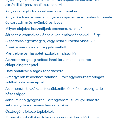
almás lilakáposztasaláta-recepttel
A gyász öregítő hatással van az emberekre
A nyár kedvence: sárgadinnye – sárgadinnyés-mentás limonádé
és sárgadinnyés-gyömbéres leves
Milyen olajokat használjunk testmasszázshoz?
Jót tesz a csontoknak és tele van antioxidánsokkal – füge
A sportolás egészséges, vagy néha túlzásba visszük?
Érvek a meggy és a meggylé mellett
Miért előnyös, ha sötét szobában alszunk?
A szeder rengeteg antioxidánst tartalmaz – szedres
chiapudingrecepttel
Házi praktikák a fogak fehérítésére
A magyarok kedvence: zöldbab – fokhagymás-rozmaringos
zöldbabsaláta-recepttel
A demencia kockázata is csökkenthető az élethosszig tartó
házassággal
Jobb, mint a gyógyszer – ördögkarom ízületi gyulladásra,
sebgyógyulásra, emésztési zavarokra
Ösztrogént fokozó táplálékok
Energiát szolgáltat és fokozza az energiatermelést a vas