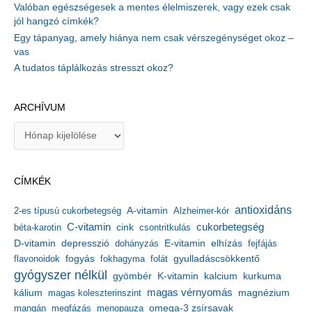
Valóban egészségesek a mentes élelmiszerek, vagy ezek csak
jól hangzó címkék?
Egy tápanyag, amely hiánya nem csak vérszegénységet okoz –
vas
A tudatos táplálkozás stresszt okoz?
ARCHÍVUM
A
r
c
h
CÍMKÉK
í
v
antioxidáns
A-vitamin
2-es típusú cukorbetegség
Alzheimer-kór
u
m
C-vitamin
cukorbetegség
béta-karotin
cink
csontritkulás
depresszió
E-vitamin
D-vitamin
dohányzás
elhízás
fejfájás
gyulladáscsökkentő
flavonoidok
fogyás
fokhagyma
folát
gyógyszer nélkül
kalcium
gyömbér
K-vitamin
kurkuma
kálium
magas vérnyomás
magnézium
magas koleszterinszint
mangán
megfázás
menopauza
omega-3 zsírsavak