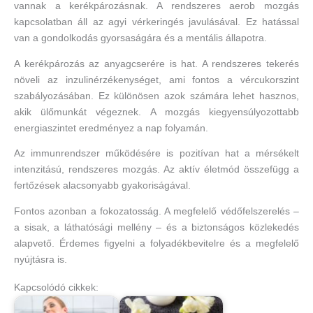
vannak a kerékpározásnak. A rendszeres aerob mozgás
kapcsolatban áll az agyi vérkeringés javulásával. Ez hatással
van a gondolkodás gyorsaságára és a mentális állapotra.
A kerékpározás az anyagcserére is hat. A rendszeres tekerés
növeli az inzulinérzékenységet, ami fontos a vércukorszint
szabályozásában. Ez különösen azok számára lehet hasznos,
akik ülőmunkát végeznek. A mozgás kiegyensúlyozottabb
energiaszintet eredményez a nap folyamán.
Az immunrendszer működésére is pozitívan hat a mérsékelt
intenzitású, rendszeres mozgás. Az aktív életmód összefügg a
fertőzések alacsonyabb gyakoriságával.
Fontos azonban a fokozatosság. A megfelelő védőfelszerelés –
a sisak, a láthatósági mellény – és a biztonságos közlekedés
alapvető. Érdemes figyelni a folyadékbevitelre és a megfelelő
nyújtásra is.
Kapcsolódó cikkek: