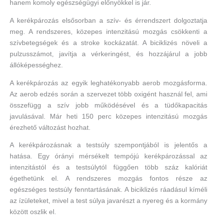
hanem komoly egészségügyi előnyökkel is jár.
A kerékpározás elsősorban a szív- és érrendszert dolgoztatja
meg. A rendszeres, közepes intenzitású mozgás csökkenti a
szívbetegségek és a stroke kockázatát. A biciklizés növeli a
pulzusszámot, javítja a vérkeringést, és hozzájárul a jobb
állóképességhez.
A kerékpározás az egyik leghatékonyabb aerob mozgásforma.
Az aerob edzés során a szervezet több oxigént használ fel, ami
összefügg a szív jobb működésével és a tüdőkapacitás
javulásával. Már heti 150 perc közepes intenzitású mozgás
érezhető változást hozhat.
A kerékpározásnak a testsúly szempontjából is jelentős a
hatása. Egy órányi mérsékelt tempójú kerékpározással az
intenzitástól és a testsúlytól függően több száz kalóriát
égethetünk el. A rendszeres mozgás fontos része az
egészséges testsúly fenntartásának. A biciklizés ráadásul kíméli
az ízületeket, mivel a test súlya javarészt a nyereg és a kormány
között oszlik el.