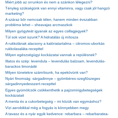
Miért jobb az orrunkon és nem a szánkon lélegezni?
Tényleg szükségünk van ennyi vitaminra, vagy csak jól hangzó
marketing?
A száraz bőr nemcsak télen, hanem minden évszakban
probléma lehet – sheavajas arcmaszkok
Milyen gyógyteát igyanak az egyes csillagjegyek?
Túl sok vizet iszunk? A hidratálás új mítosza
A rukkolának alacsony a kalóriatartalma – citromos-uborkás
rukkolasaláta-recepttel
Milyen egészségügyi kockázatai vannak a repülésnek?
Illatos és szép: levendula – levendulás balzsam, levendulás-
barackos limonádé
Milyen tünetekre számítsunk, ha epekövünk van?
Nyári finomság: sárgadinnye – gyömbéres-szegfűszeges
sárgadinnyedesszert-recepttel
Egyes gyümölcsök csökkenthetik a pajzsmirigybetegségek
kockázatait
A menta és a cukorbetegség – mi közük van egymáshoz?
Vízi aerobikkal még a fogyás is könnyebben megy
A tavasz és a nyár egyik kedvence: rebarbara – rebarbaratea-