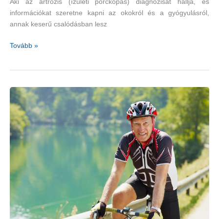
Aki az artrózis (ízületi porckopás) diagnózisát hallja, és
információkat szeretne kapni az okokról és a gyógyulásról,
annak keserű csalódásban lesz
Visszafordítható
Tovább »
az
ízületi
porckopás!