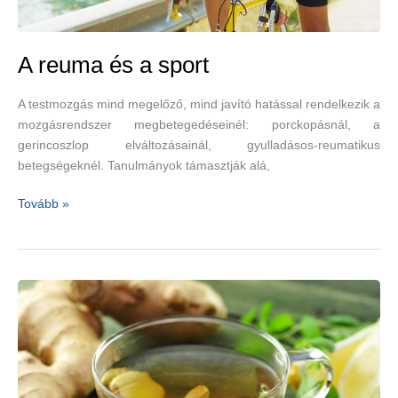
A reuma és a sport
A testmozgás mind megelőző, mind javító hatással rendelkezik a
mozgásrendszer megbetegedéseinél: porckopásnál, a
gerincoszlop elváltozásainál, gyulladásos-reumatikus
betegségeknél. Tanulmányok támasztják alá,
A
Tovább »
reuma
és
a
sport