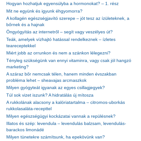
Hogyan hozhatjuk egyensúlyba a hormonokat? – 1. rész
Mit ne együnk és igyunk éhgyomorra?
A kollagén egészségjavító szerepe – jót tesz az ízületeknek, a
bőrnek és a hajnak
Öngyógyítás az internetről – segít vagy veszélyes út?
Teák, amelyek vízhajtó hatással rendelkeznek – ízletes
teareceptekkel
Miért jobb az orrunkon és nem a szánkon lélegezni?
Tényleg szükségünk van ennyi vitaminra, vagy csak jól hangzó
marketing?
A száraz bőr nemcsak télen, hanem minden évszakban
probléma lehet – sheavajas arcmaszkok
Milyen gyógyteát igyanak az egyes csillagjegyek?
Túl sok vizet iszunk? A hidratálás új mítosza
A rukkolának alacsony a kalóriatartalma – citromos-uborkás
rukkolasaláta-recepttel
Milyen egészségügyi kockázatai vannak a repülésnek?
Illatos és szép: levendula – levendulás balzsam, levendulás-
barackos limonádé
Milyen tünetekre számítsunk, ha epekövünk van?