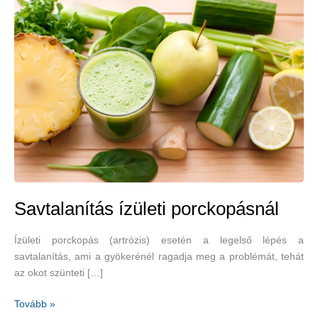
Savtalanítás ízületi porckopásnál
Ízületi porckopás (artrózis) esetén a legelső lépés a
savtalanítás, ami a gyökerénél ragadja meg a problémát, tehát
az okot szünteti […]
Savtalanítás
Tovább »