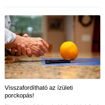
ízületi
porckopásnál
Visszafordítható az ízületi
porckopás!