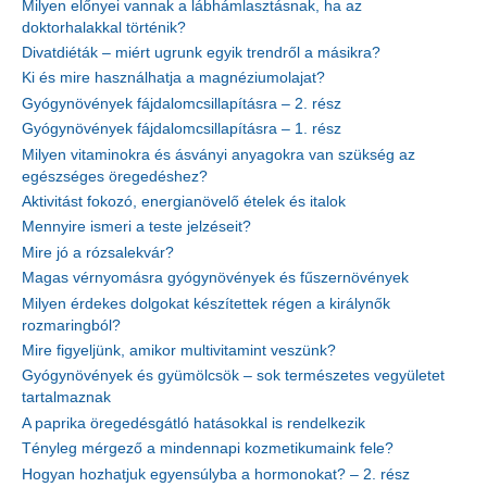
Milyen előnyei vannak a lábhámlasztásnak, ha az
doktorhalakkal történik?
Divatdiéták – miért ugrunk egyik trendről a másikra?
Ki és mire használhatja a magnéziumolajat?
Gyógynövények fájdalomcsillapításra – 2. rész
Gyógynövények fájdalomcsillapításra – 1. rész
Milyen vitaminokra és ásványi anyagokra van szükség az
egészséges öregedéshez?
Aktivitást fokozó, energianövelő ételek és italok
Mennyire ismeri a teste jelzéseit?
Mire jó a rózsalekvár?
Magas vérnyomásra gyógynövények és fűszernövények
Milyen érdekes dolgokat készítettek régen a királynők
rozmaringból?
Mire figyeljünk, amikor multivitamint veszünk?
Gyógynövények és gyümölcsök – sok természetes vegyületet
tartalmaznak
A paprika öregedésgátló hatásokkal is rendelkezik
Tényleg mérgező a mindennapi kozmetikumaink fele?
Hogyan hozhatjuk egyensúlyba a hormonokat? – 2. rész