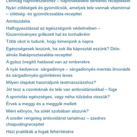
Lenmag hajnövesztéshez – hajnövekedést serkentő receptekkel
Nyári zöldségek és gyümölcsök, amelyek tele vannak vitaminnal
– zöldség- és gyümölcssaláta-recepttel
Artritiszdiéta
Halfogyasztással az egészségünk védelmében –
fűszernövényes grillezett hal és tonhalkrém
Több okot is tudunk, hogy kimenjünk a napra
Egészségesek leszünk, ha sok lila káposztát eszünk? Diós-
almás lilakáposztasaláta-recepttel
A gyász öregítő hatással van az emberekre
A nyár kedvence: sárgadinnye – sárgadinnyés-mentás limonádé
és sárgadinnyés-gyömbéres leves
Milyen olajokat használjunk testmasszázshoz?
Jót tesz a csontoknak és tele van antioxidánsokkal – füge
A sportolás egészséges, vagy néha túlzásba visszük?
Érvek a meggy és a meggylé mellett
Miért előnyös, ha sötét szobában alszunk?
A szeder rengeteg antioxidánst tartalmaz – szedres
chiapudingrecepttel
Házi praktikák a fogak fehérítésére