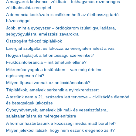
A magyarok kedvence: zöldbab – fokhagymás-rozmaringos
zöldbabsaláta-recepttel
A demencia kockázata is csökkenthető az élethosszig tartó
házassággal
Jobb, mint a gyógyszer – ördögkarom ízületi gyulladásra,
sebgyógyulásra, emésztési zavarokra
Ösztrogént fokozó táplálékok
Energiát szolgáltat és fokozza az energiatermelést a vas
Hogyan tápláljuk a létfontosságú szerveinket?
Fruktózintolerancia – mit tehetünk ellene?
Mikroműanyagok a testünkben – van még értelme
egészségesen élni?
Milyen típusai vannak az antioxidánsoknak?
Táplálékok, amelyek serkentik a nyirokrendszert
A testünk nem a 21. századra lett tervezve – civilizációs életmód
és betegségek ütközése
Gyógynövények, amelyek jók máj- és vesetisztításra,
salaktalanításra és méregtelenítésre
A hormonháztartásunk a közösségi média miatt borul fel?
Milyen jelekből látszik, hogy nem eszünk elegendő zsírt?