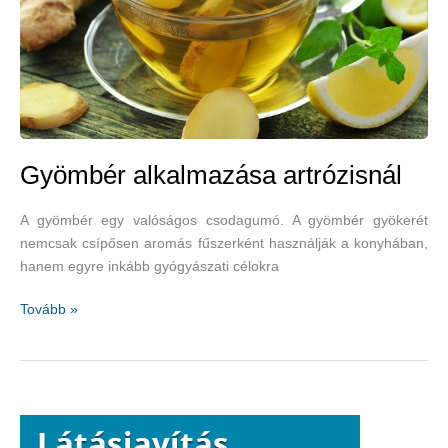
Gyömbér alkalmazása artrózisnál
A gyömbér egy valóságos csodagumó. A gyömbér gyökerét
nemcsak csípősen aromás fűszerként használják a konyhában,
hanem egyre inkább gyógyászati célokra
Gyömbér
Tovább »
alkalmazása
artrózisnál