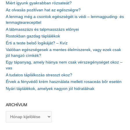
Miért igyunk gyakrabban rózsateát?
Az olvasás pozitívan hat az egészségre?
A lenmag még a csontok egészségét is védi – lenmagpuding- és
lenmagtearecepttel
A lábmasszázs és talpmasszázs előnyei
Rostokban gazdag táplálékok
Érti a teste belső logikáját? – Kvíz
Valóban egészségesek a mentes élelmiszerek, vagy ezek csak
jól hangzó címkék?
Egy tápanyag, amely hiánya nem csak vérszegénységet okoz –
vas
A tudatos táplálkozás stresszt okoz?
Érvek a fényvédő krém használata mellett rosaceás bőr esetén
Nyári táplálékok, amelyek nagyon jól hidratálnak
ARCHÍVUM
A
r
c