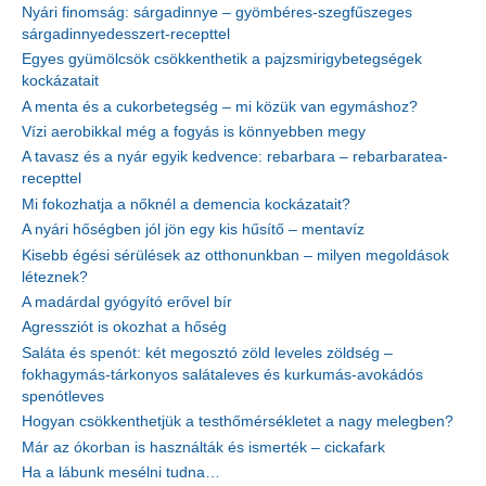
Nyári finomság: sárgadinnye – gyömbéres-szegfűszeges
sárgadinnyedesszert-recepttel
Egyes gyümölcsök csökkenthetik a pajzsmirigybetegségek
kockázatait
A menta és a cukorbetegség – mi közük van egymáshoz?
Vízi aerobikkal még a fogyás is könnyebben megy
A tavasz és a nyár egyik kedvence: rebarbara – rebarbaratea-
recepttel
Mi fokozhatja a nőknél a demencia kockázatait?
A nyári hőségben jól jön egy kis hűsítő – mentavíz
Kisebb égési sérülések az otthonunkban – milyen megoldások
léteznek?
A madárdal gyógyító erővel bír
Agressziót is okozhat a hőség
Saláta és spenót: két megosztó zöld leveles zöldség –
fokhagymás-tárkonyos salátaleves és kurkumás-avokádós
spenótleves
Hogyan csökkenthetjük a testhőmérsékletet a nagy melegben?
Már az ókorban is használták és ismerték – cickafark
Ha a lábunk mesélni tudna…