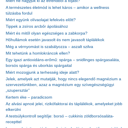
Miért ne hagyjuk ki az étrendből a tojást?
A természetes életmód is lehet káros – amikor a wellness
túlzásba fordul
Miért együnk olívaolajat lefekvés előtt?
Tippek a zsíros arcbőr ápolásához
Miért és mitől olyan egészséges a zabkorpa?
Hőhullámok esetén javasolt és nem javasolt táplálékok
Még a vérnyomást is szabályozza – aszalt szilva
Mit tehetünk a homlokráncok ellen?
Egy igazi antioxidáns-erőmű: spárga – snidlinges spárgasaláta,
borsós spárga és uborkás spárgaital
Miért mozogjunk a terhesség ideje alatt?
Jelek, amelyek azt mutatják, hogy nincs elegendő magnézium a
szervezetünkben, azaz a magnézium egy szívegészségügyi
„szupersztár”
Kertem éke – paradicsom
Az alvási apnoé jelei, rizikófaktorai és táplálékok, amelyeket jobb
elkerülni
A testsúlykontroll segítője: borsó – cukkinis zöldborsósaláta-
recepttel