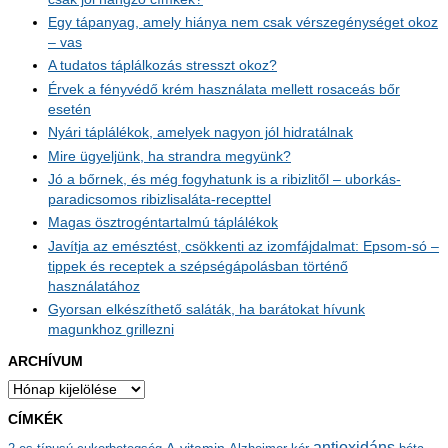
Egy tápanyag, amely hiánya nem csak vérszegénységet okoz
– vas
A tudatos táplálkozás stresszt okoz?
Érvek a fényvédő krém használata mellett rosaceás bőr
esetén
Nyári táplálékok, amelyek nagyon jól hidratálnak
Mire ügyeljünk, ha strandra megyünk?
Jó a bőrnek, és még fogyhatunk is a ribizlitől – uborkás-
paradicsomos ribizlisaláta-recepttel
Magas ösztrogéntartalmú táplálékok
Javítja az emésztést, csökkenti az izomfájdalmat: Epsom-só –
tippek és receptek a szépségápolásban történő
használatához
Gyorsan elkészíthető saláták, ha barátokat hívunk
magunkhoz grillezni
ARCHÍVUM
A
r
CÍMKÉK
c
antioxidáns
A-vitamin