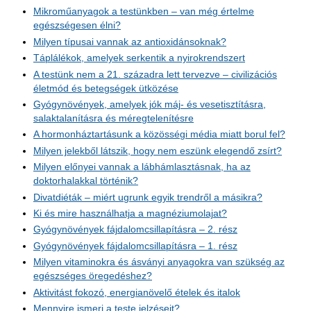
Mikroműanyagok a testünkben – van még értelme
egészségesen élni?
Milyen típusai vannak az antioxidánsoknak?
Táplálékok, amelyek serkentik a nyirokrendszert
A testünk nem a 21. századra lett tervezve – civilizációs
életmód és betegségek ütközése
Gyógynövények, amelyek jók máj- és vesetisztításra,
salaktalanításra és méregtelenítésre
A hormonháztartásunk a közösségi média miatt borul fel?
Milyen jelekből látszik, hogy nem eszünk elegendő zsírt?
Milyen előnyei vannak a lábhámlasztásnak, ha az
doktorhalakkal történik?
Divatdiéták – miért ugrunk egyik trendről a másikra?
Ki és mire használhatja a magnéziumolajat?
Gyógynövények fájdalomcsillapításra – 2. rész
Gyógynövények fájdalomcsillapításra – 1. rész
Milyen vitaminokra és ásványi anyagokra van szükség az
egészséges öregedéshez?
Aktivitást fokozó, energianövelő ételek és italok
Mennyire ismeri a teste jelzéseit?