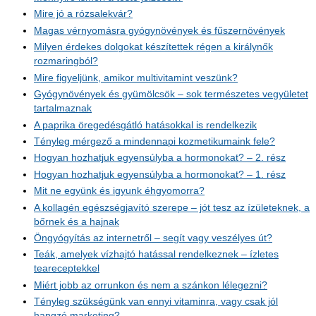
Mire jó a rózsalekvár?
Magas vérnyomásra gyógynövények és fűszernövények
Milyen érdekes dolgokat készítettek régen a királynők
rozmaringból?
Mire figyeljünk, amikor multivitamint veszünk?
Gyógynövények és gyümölcsök – sok természetes vegyületet
tartalmaznak
A paprika öregedésgátló hatásokkal is rendelkezik
Tényleg mérgező a mindennapi kozmetikumaink fele?
Hogyan hozhatjuk egyensúlyba a hormonokat? – 2. rész
Hogyan hozhatjuk egyensúlyba a hormonokat? – 1. rész
Mit ne együnk és igyunk éhgyomorra?
A kollagén egészségjavító szerepe – jót tesz az ízületeknek, a
bőrnek és a hajnak
Öngyógyítás az internetről – segít vagy veszélyes út?
Teák, amelyek vízhajtó hatással rendelkeznek – ízletes
teareceptekkel
Miért jobb az orrunkon és nem a szánkon lélegezni?
Tényleg szükségünk van ennyi vitaminra, vagy csak jól
hangzó marketing?