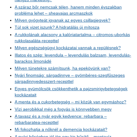
A száraz bőr nemcsak télen, hanem minden évszakban
probléma lehet – sheavajas arcmaszkok
Milyen gyógyteát igyanak az egyes csillagjegyek?
Túl sok vizet iszunk? A hidratálás új mítosza
A rukkolának alacsony a kalóriatartalma – citromos-uborkás
rukkolasaláta-recepttel
Milyen egészségügyi kockázatai vannak a repülésnek?
Illatos és szép: levendula – levendulás balzsam, levendulás-
barackos limonádé
Milyen tünetekre számítsunk, ha epekövünk van?
Nyári finomság: sárgadinnye – gyömbéres-szegfűszeges
sárgadinnyedesszert-recepttel
Egyes gyümölcsök csökkenthetik a pajzsmirigybetegségek
kockázatait
A menta és a cukorbetegség – mi közük van egymáshoz?
Vízi aerobikkal még a fogyás is könnyebben megy
A tavasz és a nyár egyik kedvence: rebarbara –
rebarbaratea-recepttel
Mi fokozhatja a nőknél a demencia kockázatait?
A nyári hőségben jól jön egy kis hűsítő – mentavíz