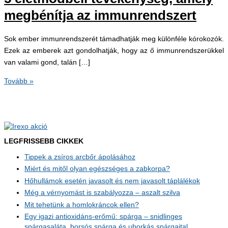
megbénítja az immunrendszert
Sok ember immunrendszerét támadhatják meg különféle kórokozók.
Ezek az emberek azt gondolhatják, hogy az ő immunrendszerükkel
van valami gond, talán […]
5
Tovább »
életmódbeli
tevékenység,
amely
megbénítja
az
LEGFRISSEBB CIKKEK
immunrendszert
Tippek a zsíros arcbőr ápolásához
Miért és mitől olyan egészséges a zabkorpa?
Hőhullámok esetén javasolt és nem javasolt táplálékok
Még a vérnyomást is szabályozza – aszalt szilva
Mit tehetünk a homlokráncok ellen?
Egy igazi antioxidáns-erőmű: spárga – snidlinges
spárgasaláta, borsós spárga és uborkás spárgaital