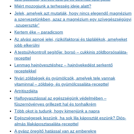
Miért mozogjunk a terhesség ideje alatt?
Jelek, amelyek azt mutatják, hogy nincs elegendő magnézium
a szervezetünkben, azaz a magnézium egy szívegészségügyi
„szupersztár”
Kertem éke – paradicsom
Az alvási apnoé jelei, rizikófaktorai és táplálékok, amelyeket
jobb elkerülni
A testsúlykontroll segítője: borsó – cukkinis zöldborsósaláta-
recepttel
Lenmag hajnövesztéshez – hajnövekedést serkentő
receptekkel
Nyári zöldségek és gyümölcsök, amelyek tele vannak
vitaminnal – zöldség- és gyümölcssaláta-recepttel
Artritiszdiéta
Halfogyasztással az egészségünk védelmében –
fűszernövényes grillezett hal és tonhalkrém
Több okot is tudunk, hogy kimenjünk a napra
Egészségesek leszünk, ha sok lila káposztát eszünk? Diós-
almás lilakáposztasaláta-recepttel
A gyász öregítő hatással van az emberekre