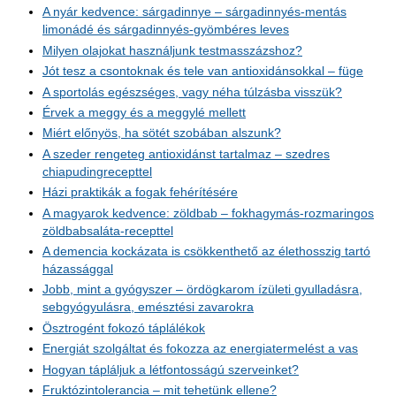
A nyár kedvence: sárgadinnye – sárgadinnyés-mentás
limonádé és sárgadinnyés-gyömbéres leves
Milyen olajokat használjunk testmasszázshoz?
Jót tesz a csontoknak és tele van antioxidánsokkal – füge
A sportolás egészséges, vagy néha túlzásba visszük?
Érvek a meggy és a meggylé mellett
Miért előnyös, ha sötét szobában alszunk?
A szeder rengeteg antioxidánst tartalmaz – szedres
chiapudingrecepttel
Házi praktikák a fogak fehérítésére
A magyarok kedvence: zöldbab – fokhagymás-rozmaringos
zöldbabsaláta-recepttel
A demencia kockázata is csökkenthető az élethosszig tartó
házassággal
Jobb, mint a gyógyszer – ördögkarom ízületi gyulladásra,
sebgyógyulásra, emésztési zavarokra
Ösztrogént fokozó táplálékok
Energiát szolgáltat és fokozza az energiatermelést a vas
Hogyan tápláljuk a létfontosságú szerveinket?
Fruktózintolerancia – mit tehetünk ellene?