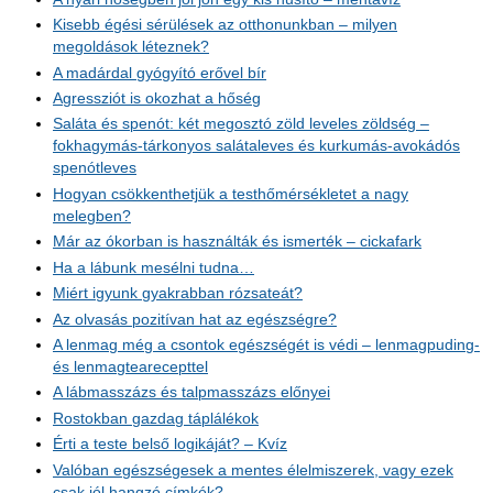
Kisebb égési sérülések az otthonunkban – milyen
megoldások léteznek?
A madárdal gyógyító erővel bír
Agressziót is okozhat a hőség
Saláta és spenót: két megosztó zöld leveles zöldség –
fokhagymás-tárkonyos salátaleves és kurkumás-avokádós
spenótleves
Hogyan csökkenthetjük a testhőmérsékletet a nagy
melegben?
Már az ókorban is használták és ismerték – cickafark
Ha a lábunk mesélni tudna…
Miért igyunk gyakrabban rózsateát?
Az olvasás pozitívan hat az egészségre?
A lenmag még a csontok egészségét is védi – lenmagpuding-
és lenmagtearecepttel
A lábmasszázs és talpmasszázs előnyei
Rostokban gazdag táplálékok
Érti a teste belső logikáját? – Kvíz
Valóban egészségesek a mentes élelmiszerek, vagy ezek
csak jól hangzó címkék?