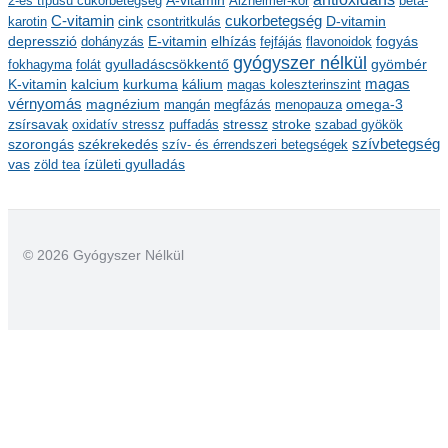
2-es típusú cukorbetegség
Alzheimer-kór
béta-
h
C-vitamin
cukorbetegség
í
karotin
cink
csontritkulás
D-vitamin
depresszió
E-vitamin
v
dohányzás
elhízás
fejfájás
flavonoidok
fogyás
gyógyszer nélkül
u
gyulladáscsökkentő
fokhagyma
folát
gyömbér
m
kalcium
kálium
magas
K-vitamin
kurkuma
magas koleszterinszint
vérnyomás
magnézium
mangán
megfázás
menopauza
omega-3
stressz
stroke
zsírsavak
oxidatív stressz
puffadás
szabad gyökök
szorongás
székrekedés
szívbetegség
szív- és érrendszeri betegségek
ízületi gyulladás
vas
zöld tea
© 2026 Gyógyszer Nélkül