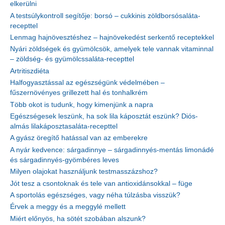
elkerülni
A testsúlykontroll segítője: borsó – cukkinis zöldborsósaláta-
recepttel
Lenmag hajnövesztéshez – hajnövekedést serkentő receptekkel
Nyári zöldségek és gyümölcsök, amelyek tele vannak vitaminnal
– zöldség- és gyümölcssaláta-recepttel
Artritiszdiéta
Halfogyasztással az egészségünk védelmében –
fűszernövényes grillezett hal és tonhalkrém
Több okot is tudunk, hogy kimenjünk a napra
Egészségesek leszünk, ha sok lila káposztát eszünk? Diós-
almás lilakáposztasaláta-recepttel
A gyász öregítő hatással van az emberekre
A nyár kedvence: sárgadinnye – sárgadinnyés-mentás limonádé
és sárgadinnyés-gyömbéres leves
Milyen olajokat használjunk testmasszázshoz?
Jót tesz a csontoknak és tele van antioxidánsokkal – füge
A sportolás egészséges, vagy néha túlzásba visszük?
Érvek a meggy és a meggylé mellett
Miért előnyös, ha sötét szobában alszunk?