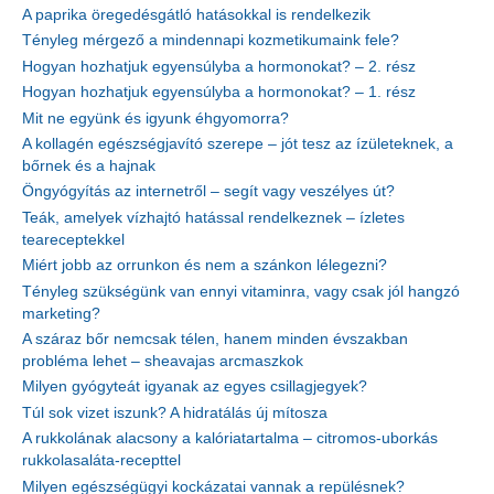
A paprika öregedésgátló hatásokkal is rendelkezik
Tényleg mérgező a mindennapi kozmetikumaink fele?
Hogyan hozhatjuk egyensúlyba a hormonokat? – 2. rész
Hogyan hozhatjuk egyensúlyba a hormonokat? – 1. rész
Mit ne együnk és igyunk éhgyomorra?
A kollagén egészségjavító szerepe – jót tesz az ízületeknek, a
bőrnek és a hajnak
Öngyógyítás az internetről – segít vagy veszélyes út?
Teák, amelyek vízhajtó hatással rendelkeznek – ízletes
teareceptekkel
Miért jobb az orrunkon és nem a szánkon lélegezni?
Tényleg szükségünk van ennyi vitaminra, vagy csak jól hangzó
marketing?
A száraz bőr nemcsak télen, hanem minden évszakban
probléma lehet – sheavajas arcmaszkok
Milyen gyógyteát igyanak az egyes csillagjegyek?
Túl sok vizet iszunk? A hidratálás új mítosza
A rukkolának alacsony a kalóriatartalma – citromos-uborkás
rukkolasaláta-recepttel
Milyen egészségügyi kockázatai vannak a repülésnek?