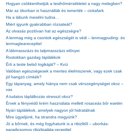
Hogyan csökkenthetjük a testhőmérsékletet a nagy melegben?
Már az ókorban is használták és ismerték – cickafark
Ha a lábunk mesélni tudna…
Miért igyunk gyakrabban rózsateát?
Az olvasás pozitívan hat az egészségre?
A lenmag még a csontok egészségét is védi – lenmagpuding- és
lenmagtearecepttel
A lábmasszázs és talpmasszázs előnyei
Rostokban gazdag táplálékok
Érti a teste belső logikáját? – Kvíz
Valóban egészségesek a mentes élelmiszerek, vagy ezek csak
jól hangzó címkék?
Egy tápanyag, amely hiánya nem csak vérszegénységet okoz –
vas
A tudatos táplálkozás stresszt okoz?
Érvek a fényvédő krém használata mellett rosaceás bőr esetén
Nyári táplálékok, amelyek nagyon jól hidratálnak
Mire ügyeljünk, ha strandra megyünk?
Jó a bőrnek, és még fogyhatunk is a ribizlitől – uborkás-
paradicsomos ribizlisaláta-recepttel