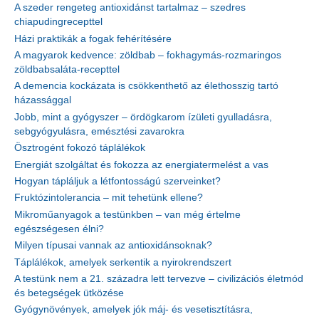
A szeder rengeteg antioxidánst tartalmaz – szedres
chiapudingrecepttel
Házi praktikák a fogak fehérítésére
A magyarok kedvence: zöldbab – fokhagymás-rozmaringos
zöldbabsaláta-recepttel
A demencia kockázata is csökkenthető az élethosszig tartó
házassággal
Jobb, mint a gyógyszer – ördögkarom ízületi gyulladásra,
sebgyógyulásra, emésztési zavarokra
Ösztrogént fokozó táplálékok
Energiát szolgáltat és fokozza az energiatermelést a vas
Hogyan tápláljuk a létfontosságú szerveinket?
Fruktózintolerancia – mit tehetünk ellene?
Mikroműanyagok a testünkben – van még értelme
egészségesen élni?
Milyen típusai vannak az antioxidánsoknak?
Táplálékok, amelyek serkentik a nyirokrendszert
A testünk nem a 21. századra lett tervezve – civilizációs életmód
és betegségek ütközése
Gyógynövények, amelyek jók máj- és vesetisztításra,