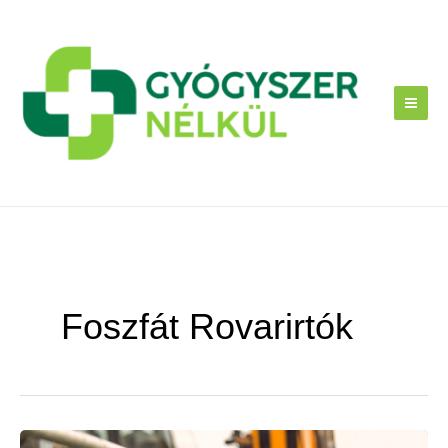
Skip
to
content
Foszfát Rovarirtók