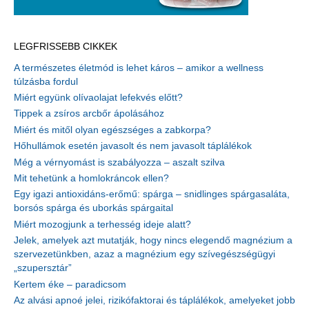
LEGFRISSEBB CIKKEK
A természetes életmód is lehet káros – amikor a wellness
túlzásba fordul
Miért együnk olívaolajat lefekvés előtt?
Tippek a zsíros arcbőr ápolásához
Miért és mitől olyan egészséges a zabkorpa?
Hőhullámok esetén javasolt és nem javasolt táplálékok
Még a vérnyomást is szabályozza – aszalt szilva
Mit tehetünk a homlokráncok ellen?
Egy igazi antioxidáns-erőmű: spárga – snidlinges spárgasaláta,
borsós spárga és uborkás spárgaital
Miért mozogjunk a terhesség ideje alatt?
Jelek, amelyek azt mutatják, hogy nincs elegendő magnézium a
szervezetünkben, azaz a magnézium egy szívegészségügyi
„szupersztár”
Kertem éke – paradicsom
Az alvási apnoé jelei, rizikófaktorai és táplálékok, amelyeket jobb