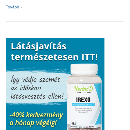
A
Tovább »
peszticidek
károsítják
az
agyat