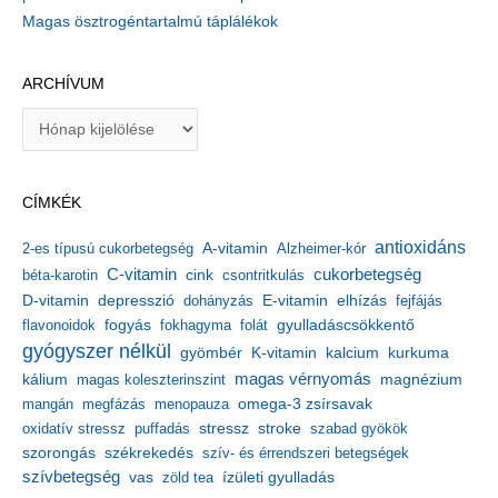
Magas ösztrogéntartalmú táplálékok
ARCHÍVUM
A
r
c
h
CÍMKÉK
í
v
antioxidáns
A-vitamin
2-es típusú cukorbetegség
Alzheimer-kór
u
m
C-vitamin
cukorbetegség
béta-karotin
cink
csontritkulás
depresszió
E-vitamin
D-vitamin
dohányzás
elhízás
fejfájás
gyulladáscsökkentő
flavonoidok
fogyás
fokhagyma
folát
gyógyszer nélkül
kalcium
gyömbér
K-vitamin
kurkuma
kálium
magas vérnyomás
magnézium
magas koleszterinszint
mangán
megfázás
menopauza
omega-3 zsírsavak
stressz
stroke
oxidatív stressz
puffadás
szabad gyökök
szorongás
székrekedés
szív- és érrendszeri betegségek
szívbetegség
ízületi gyulladás
vas
zöld tea