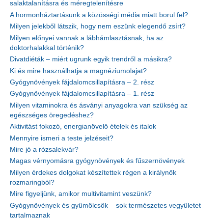
salaktalanításra és méregtelenítésre
A hormonháztartásunk a közösségi média miatt borul fel?
Milyen jelekből látszik, hogy nem eszünk elegendő zsírt?
Milyen előnyei vannak a lábhámlasztásnak, ha az
doktorhalakkal történik?
Divatdiéták – miért ugrunk egyik trendről a másikra?
Ki és mire használhatja a magnéziumolajat?
Gyógynövények fájdalomcsillapításra – 2. rész
Gyógynövények fájdalomcsillapításra – 1. rész
Milyen vitaminokra és ásványi anyagokra van szükség az
egészséges öregedéshez?
Aktivitást fokozó, energianövelő ételek és italok
Mennyire ismeri a teste jelzéseit?
Mire jó a rózsalekvár?
Magas vérnyomásra gyógynövények és fűszernövények
Milyen érdekes dolgokat készítettek régen a királynők
rozmaringból?
Mire figyeljünk, amikor multivitamint veszünk?
Gyógynövények és gyümölcsök – sok természetes vegyületet
tartalmaznak