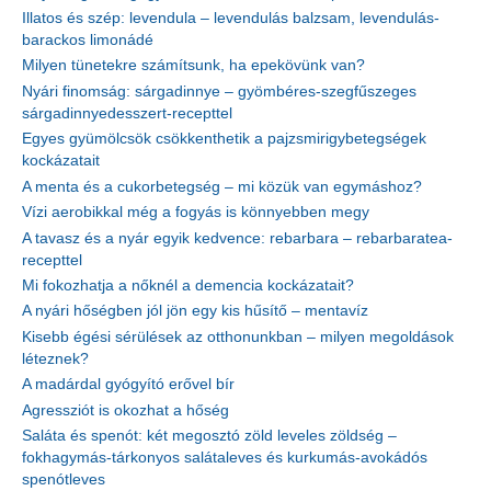
Illatos és szép: levendula – levendulás balzsam, levendulás-
barackos limonádé
Milyen tünetekre számítsunk, ha epekövünk van?
Nyári finomság: sárgadinnye – gyömbéres-szegfűszeges
sárgadinnyedesszert-recepttel
Egyes gyümölcsök csökkenthetik a pajzsmirigybetegségek
kockázatait
A menta és a cukorbetegség – mi közük van egymáshoz?
Vízi aerobikkal még a fogyás is könnyebben megy
A tavasz és a nyár egyik kedvence: rebarbara – rebarbaratea-
recepttel
Mi fokozhatja a nőknél a demencia kockázatait?
A nyári hőségben jól jön egy kis hűsítő – mentavíz
Kisebb égési sérülések az otthonunkban – milyen megoldások
léteznek?
A madárdal gyógyító erővel bír
Agressziót is okozhat a hőség
Saláta és spenót: két megosztó zöld leveles zöldség –
fokhagymás-tárkonyos salátaleves és kurkumás-avokádós
spenótleves