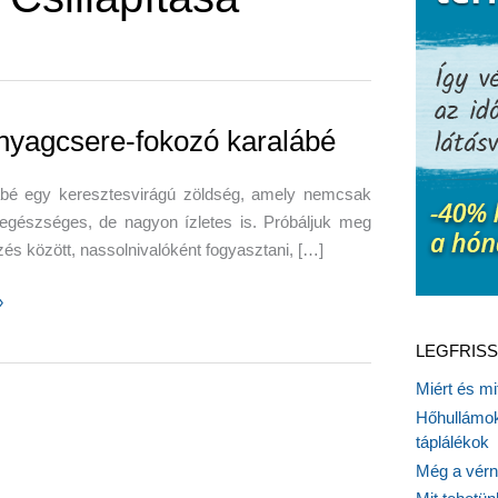
nyagcsere-fokozó karalábé
ábé egy keresztesvirágú zöldség, amely nemcsak
egészséges, de nagyon ízletes is. Próbáljuk meg
zés között, nassolnivalóként fogyasztani, […]
»
ere-
LEGFRISS
Miért és m
Hőhullámok
táplálékok
Még a vérn