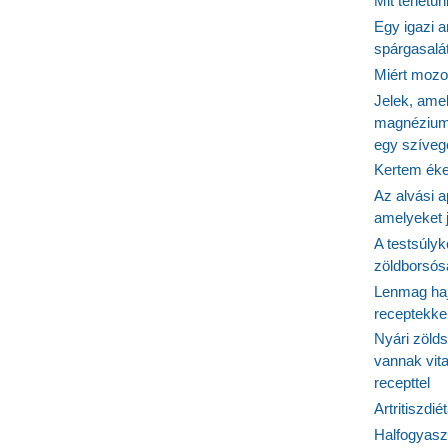
Mit tehetü
Egy igazi a
spárgasalá
Miért mozog
Jelek, ame
magnézium
egy szíveg
Kertem éke
Az alvási ap
amelyeket j
A testsúlyk
zöldborsósa
Lenmag haj
receptekke
Nyári zöld
vannak vit
recepttel
Artritiszdié
Halfogyasz