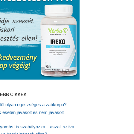
EBB CIKKEK
itől olyan egészséges a zabkorpa?
 esetén javasolt és nem javasolt
yomást is szabályozza – aszalt szilva