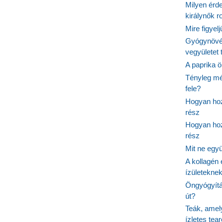
Milyen érde
királynők 
Mire figyel
Gyógynövé
vegyületet
A paprika ö
Tényleg mé
fele?
Hogyan hoz
rész
Hogyan hoz
rész
Mit ne egy
A kollagén 
ízületeknek
Öngyógyítás
út?
Teák, amel
ízletes tea