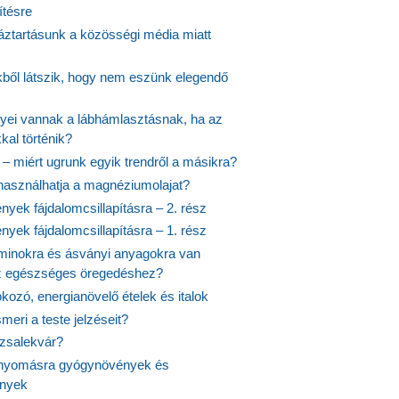
ítésre
ztartásunk a közösségi média miatt
ekből látszik, hogy nem eszünk elegendő
nyei vannak a lábhámlasztásnak, ha az
kal történik?
 – miért ugrunk egyik trendről a másikra?
 használhatja a magnéziumolajat?
yek fájdalomcsillapításra – 2. rész
yek fájdalomcsillapításra – 1. rész
aminokra és ásványi anyagokra van
z egészséges öregedéshez?
fokozó, energianövelő ételek és italok
meri a teste jelzéseit?
ózsalekvár?
nyomásra gyógynövények és
ények