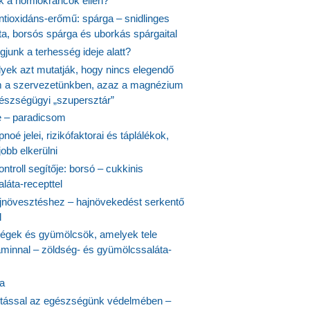
nk a homlokráncok ellen?
ntioxidáns-erőmű: spárga – snidlinges
ta, borsós spárga és uborkás spárgaital
junk a terhesség ideje alatt?
lyek azt mutatják, hogy nincs elegendő
 a szervezetünkben, azaz a magnézium
észségügyi „szupersztár”
 – paradicsom
noé jelei, rizikófaktorai és táplálékok,
obb elkerülni
ontroll segítője: borsó – cukkinis
láta-recepttel
növesztéshez – hajnövekedést serkentő
l
ségek és gyümölcsök, amelyek tele
aminnal – zöldség- és gyümölcssaláta-
ta
tással az egészségünk védelmében –