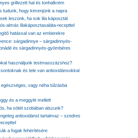
yes grillezett hal és tonhalkrém
is tudunk, hogy kimenjünk a napra
ek leszünk, ha sok lila káposztát
s-almás lilakáposztasaláta-recepttel
egítő hatással van az emberekre
vence: sárgadinnye – sárgadinnyés-
onádé és sárgadinnyés-gyömbéres
jokat használjunk testmasszázshoz?
csontoknak és tele van antioxidánsokkal
s egészséges, vagy néha túlzásba
ggy és a meggylé mellett
yös, ha sötét szobában alszunk?
ngeteg antioxidánst tartalmaz – szedres
ecepttel
kák a fogak fehérítésére