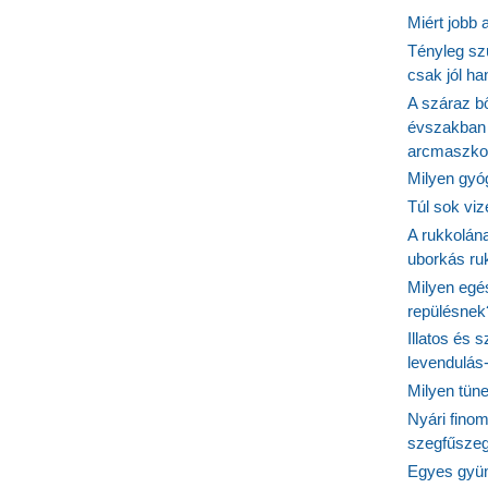
Miért jobb
Tényleg sz
csak jól h
A száraz b
évszakban 
arcmaszko
Milyen gyó
Túl sok viz
A rukkolána
uborkás ruk
Milyen egé
repülésnek
Illatos és 
levendulás
Milyen tün
Nyári fino
szegfűszeg
Egyes gyüm