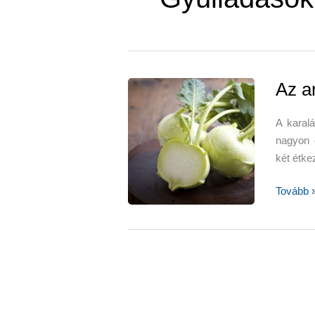
Az a
A karal
nagyon 
két étke
Az
Tovább 
anyagcs
fokozó
karalábé