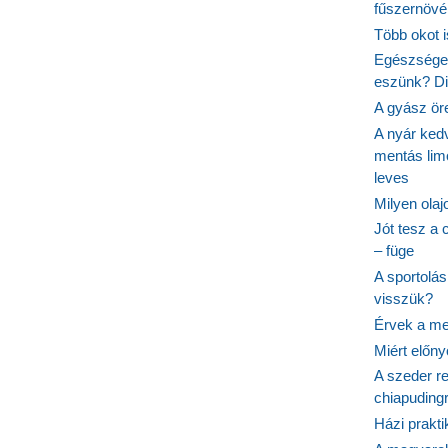
fűszernövén
Több okot 
Egészséges
eszünk? Dió
A gyász ör
A nyár ked
mentás lim
leves
Milyen ola
Jót tesz a 
– füge
A sportolá
visszük?
Érvek a me
Miért előn
A szeder re
chiapudingr
Házi prakti