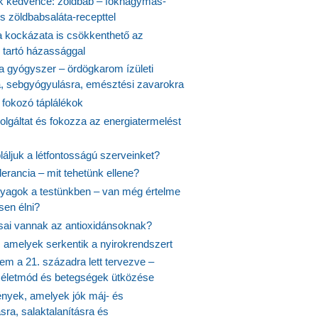
 kedvence: zöldbab – fokhagymás-
s zöldbabsaláta-recepttel
 kockázata is csökkenthető az
 tartó házassággal
 a gyógyszer – ördögkarom ízületi
a, sebgyógyulásra, emésztési zavarokra
 fokozó táplálékok
olgáltat és fokozza az energiatermelést
áljuk a létfontosságú szerveinket?
lerancia – mit tehetünk ellene?
agok a testünkben – van még értelme
en élni?
usai vannak az antioxidánsoknak?
, amelyek serkentik a nyirokrendszert
em a 21. századra lett tervezve –
ós életmód és betegségek ütközése
yek, amelyek jók máj- és
ásra, salaktalanításra és