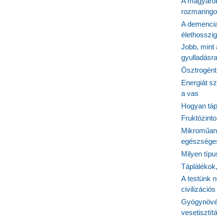
A magyarok
rozmaringo
A demencia
élethosszig
Jobb, mint
gyulladásr
Ösztrogént
Energiát sz
a vas
Hogyan tápl
Fruktózinto
Mikroműany
egészséges
Milyen típ
Táplálékok
A testünk n
civilizáci
Gyógynövén
vesetisztít