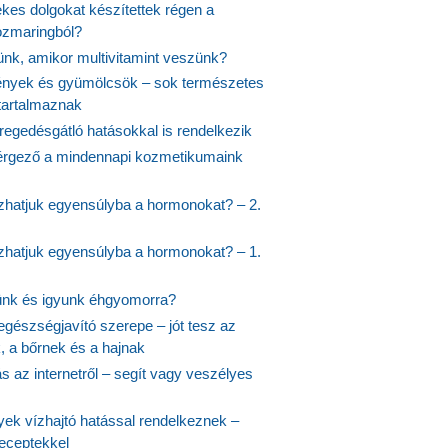
kes dolgokat készítettek régen a
rozmaringból?
jünk, amikor multivitamint veszünk?
nyek és gyümölcsök – sok természetes
 tartalmaznak
regedésgátló hatásokkal is rendelkezik
rgező a mindennapi kozmetikumaink
hatjuk egyensúlyba a hormonokat? – 2.
hatjuk egyensúlyba a hormonokat? – 1.
ünk és igyunk éhgyomorra?
egészségjavító szerepe – jót tesz az
, a bőrnek és a hajnak
 az internetről – segít vagy veszélyes
yek vízhajtó hatással rendelkeznek –
receptekkel