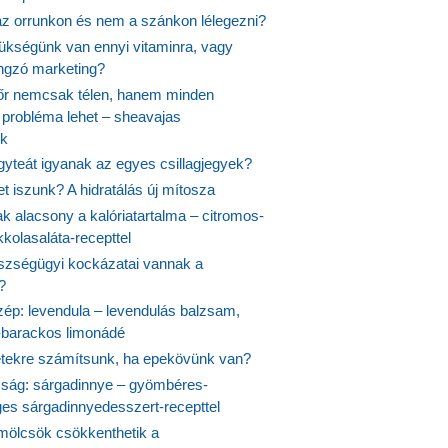
 az orrunkon és nem a szánkon lélegezni?
ükségünk van ennyi vitaminra, vagy
angzó marketing?
őr nemcsak télen, hanem minden
probléma lehet – sheavajas
k
gyteát igyanak az egyes csillagjegyek?
et iszunk? A hidratálás új mítosza
k alacsony a kalóriatartalma – citromos-
kolasaláta-recepttel
szségügyi kockázatai vannak a
?
szép: levendula – levendulás balzsam,
-barackos limonádé
etekre számítsunk, ha epekövünk van?
mság: sárgadinnye – gyömbéres-
es sárgadinnyedesszert-recepttel
ölcsök csökkenthetik a