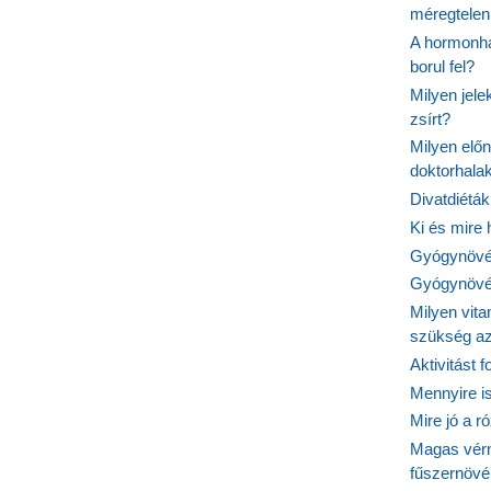
méregtelen
A hormonhá
borul fel?
Milyen jel
zsírt?
Milyen elő
doktorhalak
Divatdiéták
Ki és mire
Gyógynövén
Gyógynövén
Milyen vit
szükség a
Aktivitást 
Mennyire is
Mire jó a r
Magas vér
fűszernöv