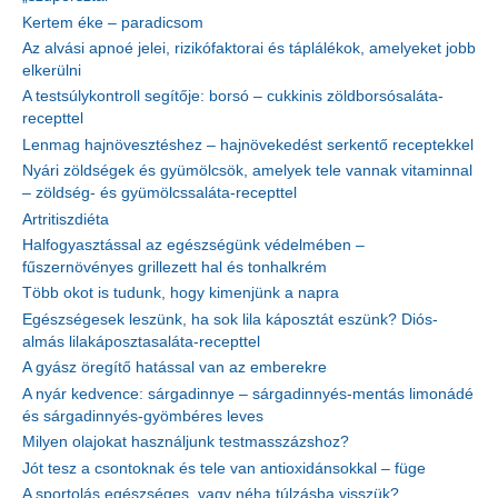
Kertem éke – paradicsom
Az alvási apnoé jelei, rizikófaktorai és táplálékok, amelyeket jobb
elkerülni
A testsúlykontroll segítője: borsó – cukkinis zöldborsósaláta-
recepttel
Lenmag hajnövesztéshez – hajnövekedést serkentő receptekkel
Nyári zöldségek és gyümölcsök, amelyek tele vannak vitaminnal
– zöldség- és gyümölcssaláta-recepttel
Artritiszdiéta
Halfogyasztással az egészségünk védelmében –
fűszernövényes grillezett hal és tonhalkrém
Több okot is tudunk, hogy kimenjünk a napra
Egészségesek leszünk, ha sok lila káposztát eszünk? Diós-
almás lilakáposztasaláta-recepttel
A gyász öregítő hatással van az emberekre
A nyár kedvence: sárgadinnye – sárgadinnyés-mentás limonádé
és sárgadinnyés-gyömbéres leves
Milyen olajokat használjunk testmasszázshoz?
Jót tesz a csontoknak és tele van antioxidánsokkal – füge
A sportolás egészséges, vagy néha túlzásba visszük?