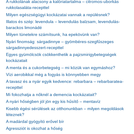
A rukkolának alacsony a kalóriatartalma – citromos-uborkás
rukkolasaláta-recepttel
Milyen egészségügyi kockázatai vannak a repülésnek?
Illatos és szép: levendula – levendulás balzsam, levendulás-
barackos limonádé
Milyen tünetekre számítsunk, ha epekövünk van?
Nyári finomság: sárgadinnye – gyömbéres-szegfűszeges
sárgadinnyedesszert-recepttel
Egyes gyümölcsök csökkenthetik a pajzsmirigybetegségek
kockázatait
A menta és a cukorbetegség – mi közük van egymáshoz?
Vízi aerobikkal még a fogyás is könnyebben megy
A tavasz és a nyár egyik kedvence: rebarbara – rebarbaratea-
recepttel
Mi fokozhatja a nőknél a demencia kockázatait?
A nyári hőségben jól jön egy kis hűsítő – mentavíz
Kisebb égési sérülések az otthonunkban – milyen megoldások
léteznek?
A madárdal gyógyító erővel bír
Agressziót is okozhat a hőség