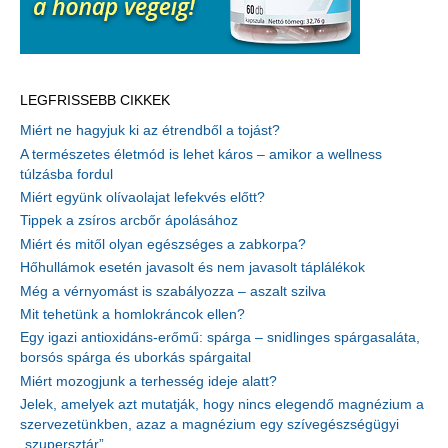
LEGFRISSEBB CIKKEK
Miért ne hagyjuk ki az étrendből a tojást?
A természetes életmód is lehet káros – amikor a wellness
túlzásba fordul
Miért együnk olívaolajat lefekvés előtt?
Tippek a zsíros arcbőr ápolásához
Miért és mitől olyan egészséges a zabkorpa?
Hőhullámok esetén javasolt és nem javasolt táplálékok
Még a vérnyomást is szabályozza – aszalt szilva
Mit tehetünk a homlokráncok ellen?
Egy igazi antioxidáns-erőmű: spárga – snidlinges spárgasaláta,
borsós spárga és uborkás spárgaital
Miért mozogjunk a terhesség ideje alatt?
Jelek, amelyek azt mutatják, hogy nincs elegendő magnézium a
szervezetünkben, azaz a magnézium egy szívegészségügyi
„szupersztár”