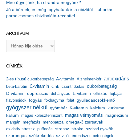
Mire ügyeljünk, ha strandra megyünk?
Jó a bőrnek, és még fogyhatunk is a ribizlitől – uborkás-
paradicsomos ribizlisaláta-recepttel
ARCHÍVUM
A
r
c
h
CÍMKÉK
í
v
antioxidáns
A-vitamin
2-es típusú cukorbetegség
Alzheimer-kór
u
m
C-vitamin
cukorbetegség
béta-karotin
cink
csontritkulás
depresszió
E-vitamin
D-vitamin
dohányzás
elhízás
fejfájás
gyulladáscsökkentő
flavonoidok
fogyás
fokhagyma
folát
gyógyszer nélkül
kalcium
gyömbér
K-vitamin
kurkuma
kálium
magas vérnyomás
magnézium
magas koleszterinszint
mangán
megfázás
menopauza
omega-3 zsírsavak
stressz
stroke
oxidatív stressz
puffadás
szabad gyökök
szorongás
székrekedés
szív- és érrendszeri betegségek