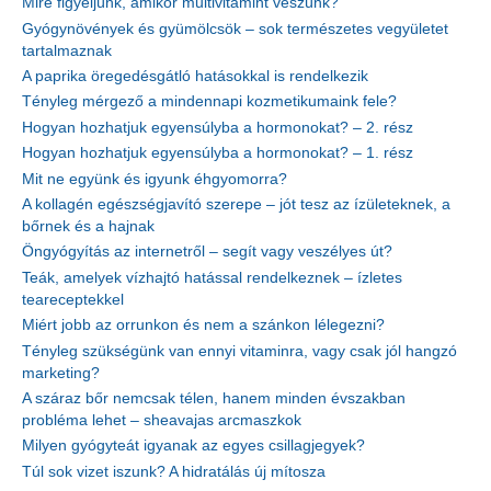
Mire figyeljünk, amikor multivitamint veszünk?
Gyógynövények és gyümölcsök – sok természetes vegyületet
tartalmaznak
A paprika öregedésgátló hatásokkal is rendelkezik
Tényleg mérgező a mindennapi kozmetikumaink fele?
Hogyan hozhatjuk egyensúlyba a hormonokat? – 2. rész
Hogyan hozhatjuk egyensúlyba a hormonokat? – 1. rész
Mit ne együnk és igyunk éhgyomorra?
A kollagén egészségjavító szerepe – jót tesz az ízületeknek, a
bőrnek és a hajnak
Öngyógyítás az internetről – segít vagy veszélyes út?
Teák, amelyek vízhajtó hatással rendelkeznek – ízletes
teareceptekkel
Miért jobb az orrunkon és nem a szánkon lélegezni?
Tényleg szükségünk van ennyi vitaminra, vagy csak jól hangzó
marketing?
A száraz bőr nemcsak télen, hanem minden évszakban
probléma lehet – sheavajas arcmaszkok
Milyen gyógyteát igyanak az egyes csillagjegyek?
Túl sok vizet iszunk? A hidratálás új mítosza