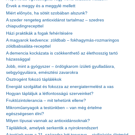
Érvek a meggy és a meggylé mellett
Miért előnyös, ha sötét szobában alszunk?
A szeder rengeteg antioxidánst tartalmaz – szedres
chiapudingrecepttel
Házi praktikák a fogak fehérítésére
A magyarok kedvence: zöldbab – fokhagymás-rozmaringos
zöldbabsaláta-recepttel
A demencia kockázata is csökkenthető az élethosszig tartó
házassággal
Jobb, mint a gyógyszer – ördögkarom ízületi gyulladásra,
sebgyógyulásra, emésztési zavarokra
Ösztrogént fokozó táplálékok
Energiát szolgáltat és fokozza az energiatermelést a vas
Hogyan tápláljuk a létfontosságú szerveinket?
Fruktózintolerancia – mit tehetünk ellene?
Mikroműanyagok a testünkben – van még értelme
egészségesen élni?
Milyen típusai vannak az antioxidánsoknak?
Táplálékok, amelyek serkentik a nyirokrendszert
A testünk nem a 21. századra lett tervezve – civilizációs életmód