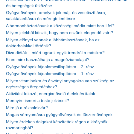
és betegségek ütközése
Gyógynövények, amelyek jók máj- és vesetisztításra,
salaktalanításra és méregtelenítésre
A hormonháztartásunk a közösségi média miatt borul fel?
Milyen jelekből látszik, hogy nem eszünk elegendő zsírt?
Milyen előnyei vannak a lábhámlasztásnak, ha az
doktorhalakkal történik?
Divatdiéták – miért ugrunk egyik trendről a másikra?
Ki és mire használhatja a magnéziumolajat?
Gyógynövények fájdalomcsillapításra – 2. rész
Gyógynövények fájdalomcsillapításra – 1. rész
Milyen vitaminokra és ásványi anyagokra van szükség az
egészséges öregedéshez?
Aktivitást fokozó, energianövelő ételek és italok
Mennyire ismeri a teste jelzéseit?
Mire jó a rózsalekvár?
Magas vérnyomásra gyógynövények és fűszernövények
Milyen érdekes dolgokat készítettek régen a királynők
rozmaringból?