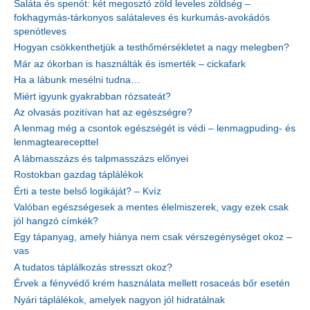
Saláta és spenót: két megosztó zöld leveles zöldség –
fokhagymás-tárkonyos salátaleves és kurkumás-avokádós
spenótleves
Hogyan csökkenthetjük a testhőmérsékletet a nagy melegben?
Már az ókorban is használták és ismerték – cickafark
Ha a lábunk mesélni tudna…
Miért igyunk gyakrabban rózsateát?
Az olvasás pozitívan hat az egészségre?
A lenmag még a csontok egészségét is védi – lenmagpuding- és
lenmagtearecepttel
A lábmasszázs és talpmasszázs előnyei
Rostokban gazdag táplálékok
Érti a teste belső logikáját? – Kvíz
Valóban egészségesek a mentes élelmiszerek, vagy ezek csak
jól hangzó címkék?
Egy tápanyag, amely hiánya nem csak vérszegénységet okoz –
vas
A tudatos táplálkozás stresszt okoz?
Érvek a fényvédő krém használata mellett rosaceás bőr esetén
Nyári táplálékok, amelyek nagyon jól hidratálnak