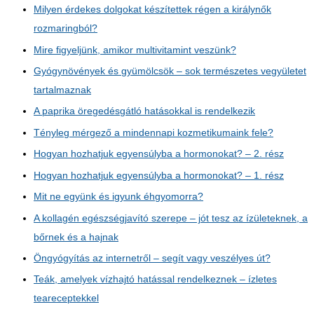
Milyen érdekes dolgokat készítettek régen a királynők
rozmaringból?
Mire figyeljünk, amikor multivitamint veszünk?
Gyógynövények és gyümölcsök – sok természetes vegyületet
tartalmaznak
A paprika öregedésgátló hatásokkal is rendelkezik
Tényleg mérgező a mindennapi kozmetikumaink fele?
Hogyan hozhatjuk egyensúlyba a hormonokat? – 2. rész
Hogyan hozhatjuk egyensúlyba a hormonokat? – 1. rész
Mit ne együnk és igyunk éhgyomorra?
A kollagén egészségjavító szerepe – jót tesz az ízületeknek, a
bőrnek és a hajnak
Öngyógyítás az internetről – segít vagy veszélyes út?
Teák, amelyek vízhajtó hatással rendelkeznek – ízletes
teareceptekkel