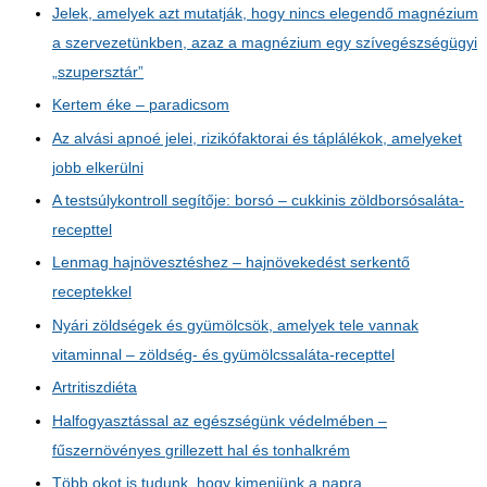
Jelek, amelyek azt mutatják, hogy nincs elegendő magnézium
a szervezetünkben, azaz a magnézium egy szívegészségügyi
„szupersztár”
Kertem éke – paradicsom
Az alvási apnoé jelei, rizikófaktorai és táplálékok, amelyeket
jobb elkerülni
A testsúlykontroll segítője: borsó – cukkinis zöldborsósaláta-
recepttel
Lenmag hajnövesztéshez – hajnövekedést serkentő
receptekkel
Nyári zöldségek és gyümölcsök, amelyek tele vannak
vitaminnal – zöldség- és gyümölcssaláta-recepttel
Artritiszdiéta
Halfogyasztással az egészségünk védelmében –
fűszernövényes grillezett hal és tonhalkrém
Több okot is tudunk, hogy kimenjünk a napra