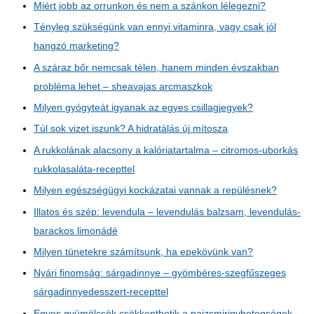
Miért jobb az orrunkon és nem a szánkon lélegezni?
Tényleg szükségünk van ennyi vitaminra, vagy csak jól
hangzó marketing?
A száraz bőr nemcsak télen, hanem minden évszakban
probléma lehet – sheavajas arcmaszkok
Milyen gyógyteát igyanak az egyes csillagjegyek?
Túl sok vizet iszunk? A hidratálás új mítosza
A rukkolának alacsony a kalóriatartalma – citromos-uborkás
rukkolasaláta-recepttel
Milyen egészségügyi kockázatai vannak a repülésnek?
Illatos és szép: levendula – levendulás balzsam, levendulás-
barackos limonádé
Milyen tünetekre számítsunk, ha epekövünk van?
Nyári finomság: sárgadinnye – gyömbéres-szegfűszeges
sárgadinnyedesszert-recepttel
Egyes gyümölcsök csökkenthetik a pajzsmirigybetegségek