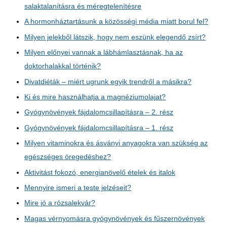
salaktalanításra és méregtelenítésre
A hormonháztartásunk a közösségi média miatt borul fel?
Milyen jelekből látszik, hogy nem eszünk elegendő zsírt?
Milyen előnyei vannak a lábhámlasztásnak, ha az
doktorhalakkal történik?
Divatdiéták – miért ugrunk egyik trendről a másikra?
Ki és mire használhatja a magnéziumolajat?
Gyógynövények fájdalomcsillapításra – 2. rész
Gyógynövények fájdalomcsillapításra – 1. rész
Milyen vitaminokra és ásványi anyagokra van szükség az
egészséges öregedéshez?
Aktivitást fokozó, energianövelő ételek és italok
Mennyire ismeri a teste jelzéseit?
Mire jó a rózsalekvár?
Magas vérnyomásra gyógynövények és fűszernövények