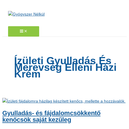
Skip
to
content
Ízületi Gyulladás És
Merevség Elleni Házi
Krém
Gyulladás- és fájdalomcsökkentő
kenőcsök saját kezűleg