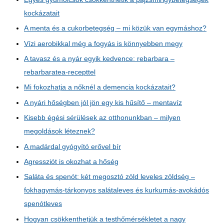
kockázatait
A menta és a cukorbetegség – mi közük van egymáshoz?
Vízi aerobikkal még a fogyás is könnyebben megy
A tavasz és a nyár egyik kedvence: rebarbara –
rebarbaratea-recepttel
Mi fokozhatja a nőknél a demencia kockázatait?
A nyári hőségben jól jön egy kis hűsítő – mentavíz
Kisebb égési sérülések az otthonunkban – milyen
megoldások léteznek?
A madárdal gyógyító erővel bír
Agressziót is okozhat a hőség
Saláta és spenót: két megosztó zöld leveles zöldség –
fokhagymás-tárkonyos salátaleves és kurkumás-avokádós
spenótleves
Hogyan csökkenthetjük a testhőmérsékletet a nagy