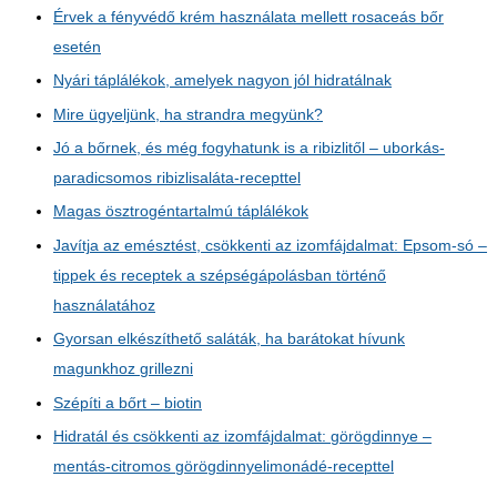
Érvek a fényvédő krém használata mellett rosaceás bőr
esetén
Nyári táplálékok, amelyek nagyon jól hidratálnak
Mire ügyeljünk, ha strandra megyünk?
Jó a bőrnek, és még fogyhatunk is a ribizlitől – uborkás-
paradicsomos ribizlisaláta-recepttel
Magas ösztrogéntartalmú táplálékok
Javítja az emésztést, csökkenti az izomfájdalmat: Epsom-só –
tippek és receptek a szépségápolásban történő
használatához
Gyorsan elkészíthető saláták, ha barátokat hívunk
magunkhoz grillezni
Szépíti a bőrt – biotin
Hidratál és csökkenti az izomfájdalmat: görögdinnye –
mentás-citromos görögdinnyelimonádé-recepttel