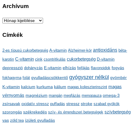
Archívum
A
r
Címkék
c
h
antioxidáns
A-vitamin
2-es típusú cukorbetegség
Alzheimer-kór
béta-
í
C-vitamin
cukorbetegség
karotin
cink
csontritkulás
D-vitamin
v
depresszió
E-vitamin
dohányzás
elhízás
fejfájás
flavonoidok
fogyás
u
gyógyszer nélkül
m
gyulladáscsökkentő
fokhagyma
folát
gyömbér
kalcium
kálium
magas
K-vitamin
kurkuma
magas koleszterinszint
vérnyomás
magnézium
mangán
megfázás
menopauza
omega-3
stressz
stroke
zsírsavak
oxidatív stressz
puffadás
szabad gyökök
szorongás
székrekedés
szívbetegség
szív- és érrendszeri betegségek
ízületi gyulladás
vas
zöld tea