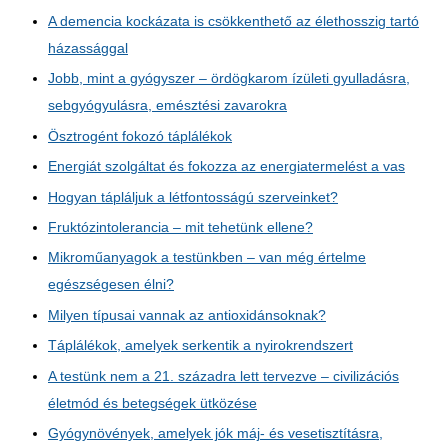
A demencia kockázata is csökkenthető az élethosszig tartó
házassággal
Jobb, mint a gyógyszer – ördögkarom ízületi gyulladásra,
sebgyógyulásra, emésztési zavarokra
Ösztrogént fokozó táplálékok
Energiát szolgáltat és fokozza az energiatermelést a vas
Hogyan tápláljuk a létfontosságú szerveinket?
Fruktózintolerancia – mit tehetünk ellene?
Mikroműanyagok a testünkben – van még értelme
egészségesen élni?
Milyen típusai vannak az antioxidánsoknak?
Táplálékok, amelyek serkentik a nyirokrendszert
A testünk nem a 21. századra lett tervezve – civilizációs
életmód és betegségek ütközése
Gyógynövények, amelyek jók máj- és vesetisztításra,