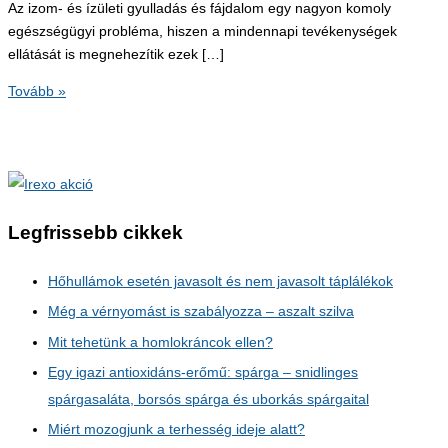
Az izom- és ízületi gyulladás és fájdalom egy nagyon komoly
egészségügyi probléma, hiszen a mindennapi tevékenységek
ellátását is megnehezítik ezek […]
Gyulladás-
Tovább »
és
fájdalomcsökkentő
kenőcsök
saját
kezűleg
Legfrissebb cikkek
Hőhullámok esetén javasolt és nem javasolt táplálékok
Még a vérnyomást is szabályozza – aszalt szilva
Mit tehetünk a homlokráncok ellen?
Egy igazi antioxidáns-erőmű: spárga – snidlinges
spárgasaláta, borsós spárga és uborkás spárgaital
Miért mozogjunk a terhesség ideje alatt?