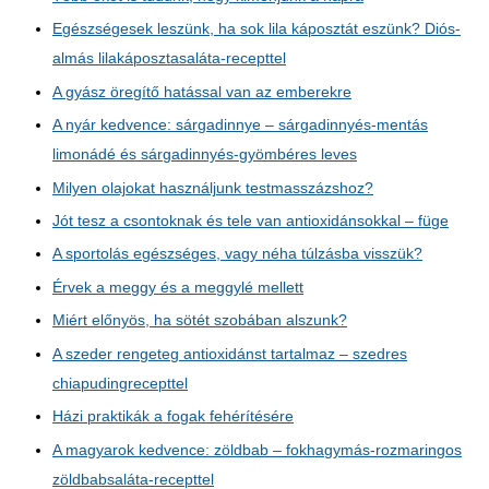
Egészségesek leszünk, ha sok lila káposztát eszünk? Diós-
almás lilakáposztasaláta-recepttel
A gyász öregítő hatással van az emberekre
A nyár kedvence: sárgadinnye – sárgadinnyés-mentás
limonádé és sárgadinnyés-gyömbéres leves
Milyen olajokat használjunk testmasszázshoz?
Jót tesz a csontoknak és tele van antioxidánsokkal – füge
A sportolás egészséges, vagy néha túlzásba visszük?
Érvek a meggy és a meggylé mellett
Miért előnyös, ha sötét szobában alszunk?
A szeder rengeteg antioxidánst tartalmaz – szedres
chiapudingrecepttel
Házi praktikák a fogak fehérítésére
A magyarok kedvence: zöldbab – fokhagymás-rozmaringos
zöldbabsaláta-recepttel