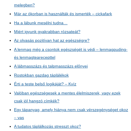
melegben?
Már az ókorban is használták és ismerték – cickafark
Ha a lábunk mesélni tudna…
Miért igyunk gyakrabban rózsateát?
Az olvasás pozitívan hat az egészségre?
A lenmag még a csontok egészségét is védi – lenmagpuding-
és lenmagtearecepttel
A lábmasszázs és talpmasszázs előnyei
Rostokban gazdag táplálékok
Érti a teste belső logikáját? – Kvíz
Valóban egészségesek a mentes élelmiszerek, vagy ezek
csak jól hangzó címkék?
Egy tápanyag, amely hiánya nem csak vérszegénységet okoz
– vas
A tudatos táplálkozás stresszt okoz?