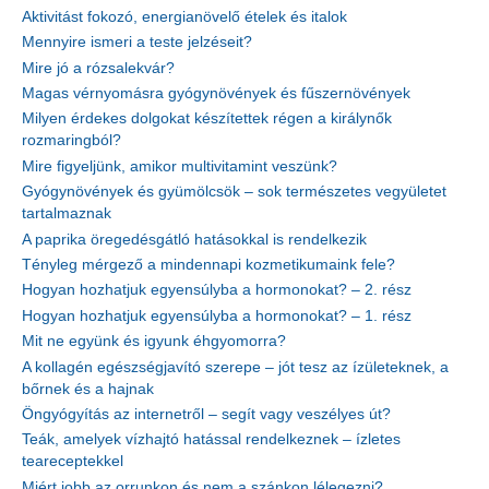
Aktivitást fokozó, energianövelő ételek és italok
Mennyire ismeri a teste jelzéseit?
Mire jó a rózsalekvár?
Magas vérnyomásra gyógynövények és fűszernövények
Milyen érdekes dolgokat készítettek régen a királynők
rozmaringból?
Mire figyeljünk, amikor multivitamint veszünk?
Gyógynövények és gyümölcsök – sok természetes vegyületet
tartalmaznak
A paprika öregedésgátló hatásokkal is rendelkezik
Tényleg mérgező a mindennapi kozmetikumaink fele?
Hogyan hozhatjuk egyensúlyba a hormonokat? – 2. rész
Hogyan hozhatjuk egyensúlyba a hormonokat? – 1. rész
Mit ne együnk és igyunk éhgyomorra?
A kollagén egészségjavító szerepe – jót tesz az ízületeknek, a
bőrnek és a hajnak
Öngyógyítás az internetről – segít vagy veszélyes út?
Teák, amelyek vízhajtó hatással rendelkeznek – ízletes
teareceptekkel
Miért jobb az orrunkon és nem a szánkon lélegezni?