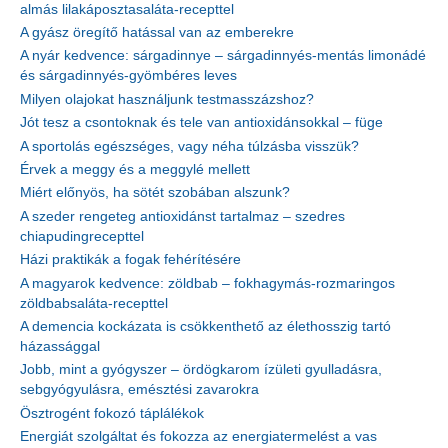
almás lilakáposztasaláta-recepttel
A gyász öregítő hatással van az emberekre
A nyár kedvence: sárgadinnye – sárgadinnyés-mentás limonádé
és sárgadinnyés-gyömbéres leves
Milyen olajokat használjunk testmasszázshoz?
Jót tesz a csontoknak és tele van antioxidánsokkal – füge
A sportolás egészséges, vagy néha túlzásba visszük?
Érvek a meggy és a meggylé mellett
Miért előnyös, ha sötét szobában alszunk?
A szeder rengeteg antioxidánst tartalmaz – szedres
chiapudingrecepttel
Házi praktikák a fogak fehérítésére
A magyarok kedvence: zöldbab – fokhagymás-rozmaringos
zöldbabsaláta-recepttel
A demencia kockázata is csökkenthető az élethosszig tartó
házassággal
Jobb, mint a gyógyszer – ördögkarom ízületi gyulladásra,
sebgyógyulásra, emésztési zavarokra
Ösztrogént fokozó táplálékok
Energiát szolgáltat és fokozza az energiatermelést a vas