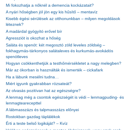
Mi fokozhatja a nőknél a demencia kockázatait?
A nyári hőségben jól jön egy kis hűsítő – mentavíz
Kisebb égési sérülések az otthonunkban – milyen megoldások
léteznek?
A madárdal gyógyító erővel bír
Agressziót is okozhat a hőség
Saláta és spenót: két megosztó zöld leveles zöldség –
fokhagymás-tárkonyos salátaleves és kurkumás-avokádós
spenótleves
Hogyan csökkenthetjük a testhőmérsékletet a nagy melegben?
Már az ókorban is használták és ismerték – cickafark
Ha a lábunk mesélni tudna…
Miért igyunk gyakrabban rózsateát?
Az olvasás pozitívan hat az egészségre?
A lenmag még a csontok egészségét is védi – lenmagpuding- és
lenmagtearecepttel
A lábmasszázs és talpmasszázs előnyei
Rostokban gazdag táplálékok
Érti a teste belső logikáját? – Kvíz