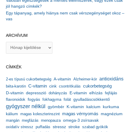
Valóban egészségesek a mentes élelmiszerek, vagy ezek csak
jól hangzó címkék?
Egy tápanyag, amely hiánya nem csak vérszegénységet okoz –
vas
ARCHÍVUM
A
r
c
h
CÍMKÉK
í
v
antioxidáns
A-vitamin
2-es típusú cukorbetegség
Alzheimer-kór
u
m
C-vitamin
cukorbetegség
béta-karotin
cink
csontritkulás
depresszió
E-vitamin
D-vitamin
dohányzás
elhízás
fejfájás
gyulladáscsökkentő
flavonoidok
fogyás
fokhagyma
folát
gyógyszer nélkül
kalcium
gyömbér
K-vitamin
kurkuma
kálium
magas vérnyomás
magnézium
magas koleszterinszint
mangán
megfázás
menopauza
omega-3 zsírsavak
stressz
stroke
oxidatív stressz
puffadás
szabad gyökök