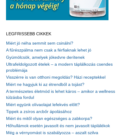
LEGFRISSEBB CIKKEK
Miért jó néha semmit sem csinálni?
A fűrészpálma nem csak a férfiaknak lehet jó
Gyümölcsök, amelyek jókedvre derítenek
Ultrafeldolgozott ételek – a modern táplálkozás csendes
problémája
Visszérre is van otthoni megoldás? Házi receptekkel
Miért ne hagyjuk ki az étrendből a tojást?
A természetes életmód is lehet káros – amikor a wellness
túlzásba fordul
Miért együnk olívaolajat lefekvés előtt?
Tippek a zsíros arcbőr ápolásához
Miért és mitől olyan egészséges a zabkorpa?
Hőhullámok esetén javasolt és nem javasolt táplálékok
Még a vérnyomást is szabályozza – aszalt szilva