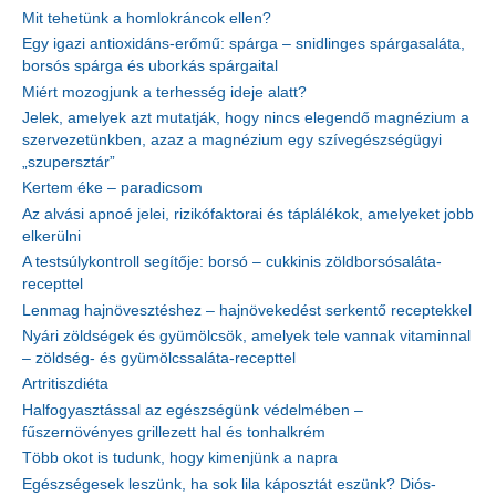
Mit tehetünk a homlokráncok ellen?
Egy igazi antioxidáns-erőmű: spárga – snidlinges spárgasaláta,
borsós spárga és uborkás spárgaital
Miért mozogjunk a terhesség ideje alatt?
Jelek, amelyek azt mutatják, hogy nincs elegendő magnézium a
szervezetünkben, azaz a magnézium egy szívegészségügyi
„szupersztár”
Kertem éke – paradicsom
Az alvási apnoé jelei, rizikófaktorai és táplálékok, amelyeket jobb
elkerülni
A testsúlykontroll segítője: borsó – cukkinis zöldborsósaláta-
recepttel
Lenmag hajnövesztéshez – hajnövekedést serkentő receptekkel
Nyári zöldségek és gyümölcsök, amelyek tele vannak vitaminnal
– zöldség- és gyümölcssaláta-recepttel
Artritiszdiéta
Halfogyasztással az egészségünk védelmében –
fűszernövényes grillezett hal és tonhalkrém
Több okot is tudunk, hogy kimenjünk a napra
Egészségesek leszünk, ha sok lila káposztát eszünk? Diós-