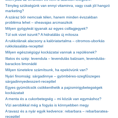
Tényleg szükségünk van ennyi vitaminra, vagy csak jól hangzó
marketing?
A száraz bőr nemcsak télen, hanem minden évszakban
probléma lehet – sheavajas arcmaszkok
Milyen gyógyteát igyanak az egyes csillagjegyek?
Túl sok vizet iszunk? A hidratálás új mítosza
A rukkolának alacsony a kalóriatartalma – citromos-uborkás
rukkolasaláta-recepttel
Milyen egészségügyi kockázatai vannak a repülésnek?
Illatos és szép: levendula – levendulás balzsam, levendulás-
barackos limonádé
Milyen tünetekre számítsunk, ha epekövünk van?
Nyári finomság: sárgadinnye – gyömbéres-szegfűszeges
sárgadinnyedesszert-recepttel
Egyes gyümölcsök csökkenthetik a pajzsmirigybetegségek
kockázatait
A menta és a cukorbetegség – mi közük van egymáshoz?
Vízi aerobikkal még a fogyás is könnyebben megy
A tavasz és a nyár egyik kedvence: rebarbara – rebarbaratea-
recepttel