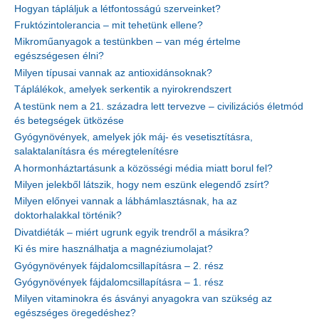
Hogyan tápláljuk a létfontosságú szerveinket?
Fruktózintolerancia – mit tehetünk ellene?
Mikroműanyagok a testünkben – van még értelme
egészségesen élni?
Milyen típusai vannak az antioxidánsoknak?
Táplálékok, amelyek serkentik a nyirokrendszert
A testünk nem a 21. századra lett tervezve – civilizációs életmód
és betegségek ütközése
Gyógynövények, amelyek jók máj- és vesetisztításra,
salaktalanításra és méregtelenítésre
A hormonháztartásunk a közösségi média miatt borul fel?
Milyen jelekből látszik, hogy nem eszünk elegendő zsírt?
Milyen előnyei vannak a lábhámlasztásnak, ha az
doktorhalakkal történik?
Divatdiéták – miért ugrunk egyik trendről a másikra?
Ki és mire használhatja a magnéziumolajat?
Gyógynövények fájdalomcsillapításra – 2. rész
Gyógynövények fájdalomcsillapításra – 1. rész
Milyen vitaminokra és ásványi anyagokra van szükség az
egészséges öregedéshez?