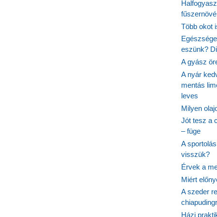
Halfogyasz
fűszernövén
Több okot 
Egészséges
eszünk? Dió
A gyász ör
A nyár ked
mentás lim
leves
Milyen ola
Jót tesz a 
– füge
A sportolá
visszük?
Érvek a me
Miért előn
A szeder re
chiapudingr
Házi prakti