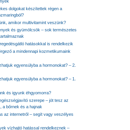
ények
kes dolgokat készítettek régen a
rozmaringból?
jünk, amikor multivitamint veszünk?
nyek és gyümölcsök – sok természetes
 tartalmaznak
regedésgátló hatásokkal is rendelkezik
rgező a mindennapi kozmetikumaink
hatjuk egyensúlyba a hormonokat? – 2.
hatjuk egyensúlyba a hormonokat? – 1.
ünk és igyunk éhgyomorra?
egészségjavító szerepe – jót tesz az
, a bőrnek és a hajnak
 az internetről – segít vagy veszélyes
yek vízhajtó hatással rendelkeznek –