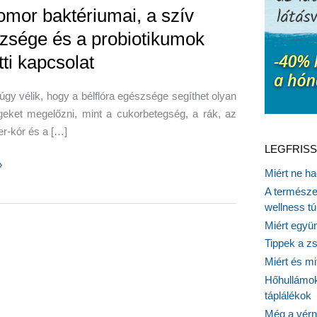
omor baktériumai, a szív
zsége és a probiotikumok
ti kapcsolat
úgy vélik, hogy a bélflóra egészsége segíthet olyan
geket megelőzni, mint a cukorbetegség, a rák, az
r-kór és a […]
LEGFRISS
»
Miért ne ha
A természet
mai,
wellness tú
Miért együn
Tippek a z
ge
Miért és m
Hőhullámok
táplálékok
kumok
Még a vérn