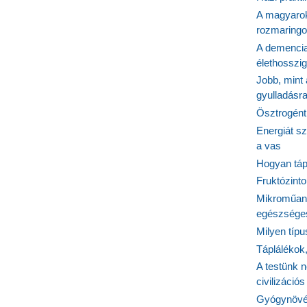
A magyarok
rozmaringo
A demencia
élethosszig
Jobb, mint
gyulladásr
Ösztrogént
Energiát sz
a vas
Hogyan tápl
Fruktózinto
Mikroműany
egészséges
Milyen típ
Táplálékok
A testünk n
civilizáci
Gyógynövén