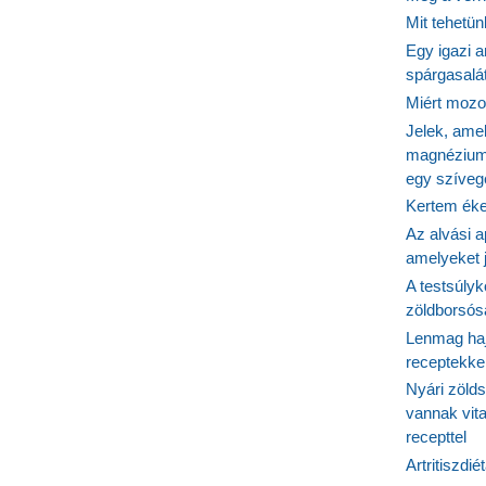
Mit tehetü
t
Egy igazi a
spárgasalá
Miért mozog
Jelek, ame
magnézium
egy szíveg
Kertem éke
Az alvási ap
amelyeket j
A testsúlyk
zöldborsósa
Lenmag haj
receptekke
Nyári zöld
vannak vit
recepttel
Artritiszdié