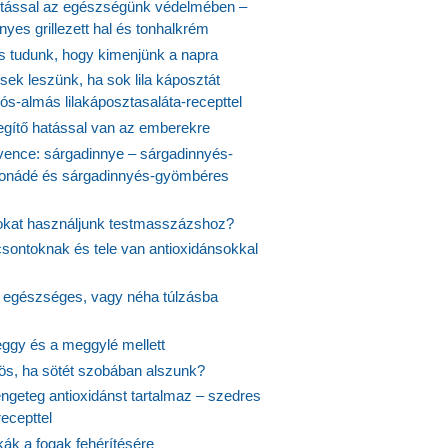
tással az egészségünk védelmében –
yes grillezett hal és tonhalkrém
is tudunk, hogy kimenjünk a napra
ek leszünk, ha sok lila káposztát
s-almás lilakáposztasaláta-recepttel
egítő hatással van az emberekre
vence: sárgadinnye – sárgadinnyés-
onádé és sárgadinnyés-gyömbéres
jokat használjunk testmasszázshoz?
csontoknak és tele van antioxidánsokkal
s egészséges, vagy néha túlzásba
ggy és a meggylé mellett
yös, ha sötét szobában alszunk?
ngeteg antioxidánst tartalmaz – szedres
ecepttel
kák a fogak fehérítésére