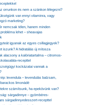
receptekkel
 az orrunkon és nem a szánkon lélegezni?
ükségünk van ennyi vitaminra, vagy
angzó marketing?
őr nemcsak télen, hanem minden
probléma lehet – sheavajas
k
gyteát igyanak az egyes csillagjegyek?
et iszunk? A hidratálás új mítosza
k alacsony a kalóriatartalma – citromos-
kolasaláta-recepttel
szségügyi kockázatai vannak a
?
szép: levendula – levendulás balzsam,
-barackos limonádé
etekre számítsunk, ha epekövünk van?
mság: sárgadinnye – gyömbéres-
es sárgadinnyedesszert-recepttel