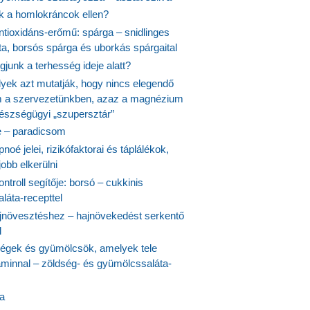
nk a homlokráncok ellen?
ntioxidáns-erőmű: spárga – snidlinges
ta, borsós spárga és uborkás spárgaital
junk a terhesség ideje alatt?
lyek azt mutatják, hogy nincs elegendő
 a szervezetünkben, azaz a magnézium
észségügyi „szupersztár”
 – paradicsom
noé jelei, rizikófaktorai és táplálékok,
obb elkerülni
ontroll segítője: borsó – cukkinis
láta-recepttel
növesztéshez – hajnövekedést serkentő
l
ségek és gyümölcsök, amelyek tele
aminnal – zöldség- és gyümölcssaláta-
ta