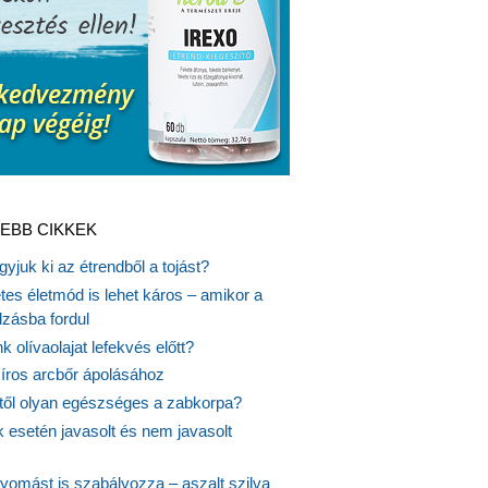
EBB CIKKEK
gyjuk ki az étrendből a tojást?
es életmód is lehet káros – amikor a
lzásba fordul
k olívaolajat lefekvés előtt?
síros arcbőr ápolásához
itől olyan egészséges a zabkorpa?
 esetén javasolt és nem javasolt
yomást is szabályozza – aszalt szilva