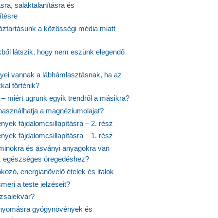
ásra, salaktalanításra és
ítésre
ztartásunk a közösségi média miatt
ekből látszik, hogy nem eszünk elegendő
nyei vannak a lábhámlasztásnak, ha az
kal történik?
 – miért ugrunk egyik trendről a másikra?
 használhatja a magnéziumolajat?
yek fájdalomcsillapításra – 2. rész
yek fájdalomcsillapításra – 1. rész
aminokra és ásványi anyagokra van
z egészséges öregedéshez?
fokozó, energianövelő ételek és italok
meri a teste jelzéseit?
ózsalekvár?
nyomásra gyógynövények és