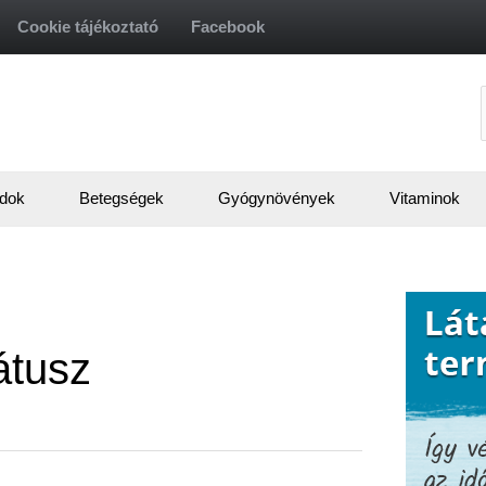
Cookie tájékoztató
Facebook
f
dok
Betegségek
Gyógynövények
Vitaminok
átusz