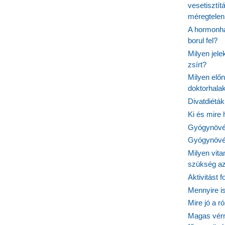
vesetisztít
méregtelen
A hormonhá
borul fel?
Milyen jel
zsírt?
Milyen elő
doktorhalak
Divatdiéták
Ki és mire
Gyógynövén
Gyógynövén
Milyen vit
szükség a
Aktivitást 
Mennyire is
Mire jó a r
Magas vér