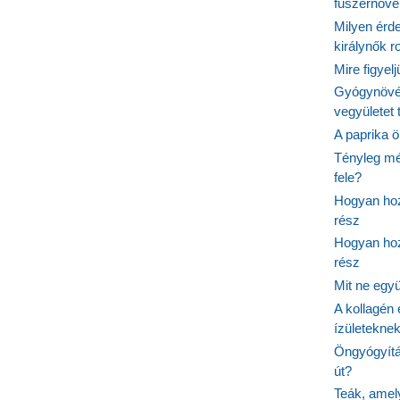
fűszernöv
Milyen érde
királynők 
Mire figyel
Gyógynövé
vegyületet
A paprika ö
Tényleg mé
fele?
Hogyan hoz
rész
Hogyan hoz
rész
Mit ne egy
A kollagén 
ízületeknek
Öngyógyítás
út?
Teák, amel