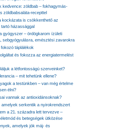
 kedvence: zöldbab – fokhagymás-
s zöldbabsaláta-recepttel
 kockázata is csökkenthető az
 tartó házassággal
 a gyógyszer – ördögkarom ízületi
a, sebgyógyulásra, emésztési zavarokra
 fokozó táplálékok
olgáltat és fokozza az energiatermelést
áljuk a létfontosságú szerveinket?
lerancia – mit tehetünk ellene?
agok a testünkben – van még értelme
en élni?
usai vannak az antioxidánsoknak?
, amelyek serkentik a nyirokrendszert
em a 21. századra lett tervezve –
ós életmód és betegségek ütközése
yek, amelyek jók máj- és