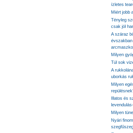
ízletes tea
Miért jobb
Tényleg sz
csak jól h
A száraz b
évszakban 
arcmaszko
Milyen gyó
Túl sok viz
A rukkolána
uborkás ruk
Milyen egé
repülésnek
Illatos és 
levendulás
Milyen tün
Nyári fino
szegfűszeg