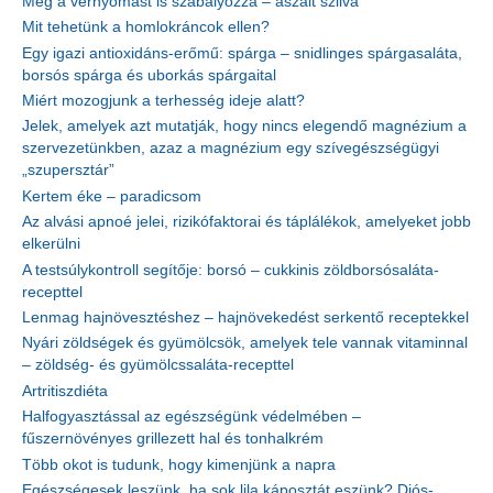
Még a vérnyomást is szabályozza – aszalt szilva
Mit tehetünk a homlokráncok ellen?
Egy igazi antioxidáns-erőmű: spárga – snidlinges spárgasaláta,
borsós spárga és uborkás spárgaital
Miért mozogjunk a terhesség ideje alatt?
Jelek, amelyek azt mutatják, hogy nincs elegendő magnézium a
szervezetünkben, azaz a magnézium egy szívegészségügyi
„szupersztár”
Kertem éke – paradicsom
Az alvási apnoé jelei, rizikófaktorai és táplálékok, amelyeket jobb
elkerülni
A testsúlykontroll segítője: borsó – cukkinis zöldborsósaláta-
recepttel
Lenmag hajnövesztéshez – hajnövekedést serkentő receptekkel
Nyári zöldségek és gyümölcsök, amelyek tele vannak vitaminnal
– zöldség- és gyümölcssaláta-recepttel
Artritiszdiéta
Halfogyasztással az egészségünk védelmében –
fűszernövényes grillezett hal és tonhalkrém
Több okot is tudunk, hogy kimenjünk a napra
Egészségesek leszünk, ha sok lila káposztát eszünk? Diós-