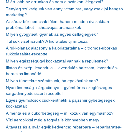
Miért jobb az orrunkon és nem a szánkon lélegezni?
Tényleg szükségünk van ennyi vitaminra, vagy csak jól hangzó
marketing?
A száraz bőr nemcsak télen, hanem minden évszakban
probléma lehet – sheavajas arcmaszkok
Milyen gyógyteát igyanak az egyes csillagjegyek?
Túl sok vizet iszunk? A hidratálás új mítosza
A rukkolának alacsony a kalóriatartalma – citromos-uborkás
rukkolasaláta-recepttel
Milyen egészségügyi kockázatai vannak a repülésnek?
Illatos és szép: levendula – levendulás balzsam, levendulás-
barackos limonádé
Milyen tünetekre számítsunk, ha epekövünk van?
Nyári finomság: sárgadinnye – gyömbéres-szegfűszeges
sárgadinnyedesszert-recepttel
Egyes gyümölcsök csökkenthetik a pajzsmirigybetegségek
kockázatait
A menta és a cukorbetegség – mi közük van egymáshoz?
Vízi aerobikkal még a fogyás is könnyebben megy
A tavasz és a nyár egyik kedvence: rebarbara – rebarbaratea-