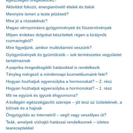
egészséges öregedéshez?
Aktivitást fokozó, energianövelő ételek és italok
Mennyire ismeri a teste jelzéseit?
Mire jó a rózsalekvár?
Magas vérnyomásra gyógynövények és fűszernövények
Milyen érdekes dolgokat készítettek régen a királynők
rozmaringból?
Mire figyeljünk, amikor multivitamint veszünk?
Gyógynövények és gyümölcsök – sok természetes vegyületet
tartalmaznak
A paprika öregedésgátló hatásokkal is rendelkezik
Tényleg mérgező a mindennapi kozmetikumaink fele?
Hogyan hozhatjuk egyensúlyba a hormonokat? – 2. rész
Hogyan hozhatjuk egyensúlyba a hormonokat? – 1. rész
Mit ne együnk és igyunk éhgyomorra?
A kollagén egészségjavító szerepe – jót tesz az ízületeknek, a
bőrnek és a hajnak
Öngyógyítás az internetről – segít vagy veszélyes út?
Teák, amelyek vízhajtó hatással rendelkeznek – ízletes
teareceptekkel