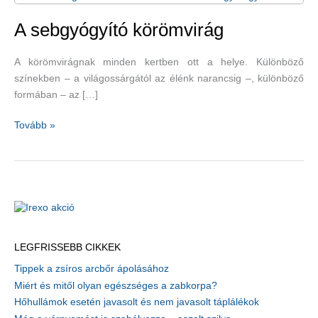
A sebgyógyító körömvirág
A körömvirágnak minden kertben ott a helye. Különböző
színekben – a világossárgától az élénk narancsig –, különböző
formában – az […]
A
Tovább »
sebgyógyító
körömvirág
LEGFRISSEBB CIKKEK
Tippek a zsíros arcbőr ápolásához
Miért és mitől olyan egészséges a zabkorpa?
Hőhullámok esetén javasolt és nem javasolt táplálékok