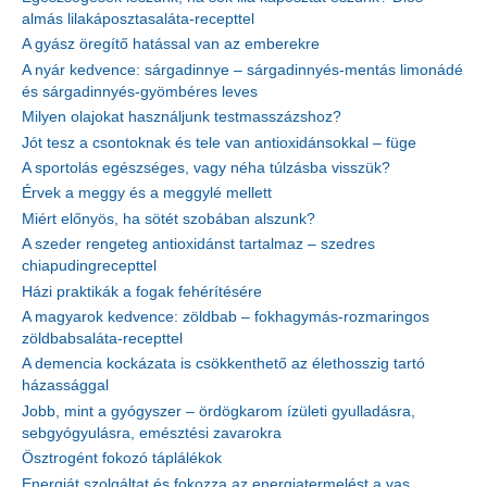
almás lilakáposztasaláta-recepttel
A gyász öregítő hatással van az emberekre
A nyár kedvence: sárgadinnye – sárgadinnyés-mentás limonádé
és sárgadinnyés-gyömbéres leves
Milyen olajokat használjunk testmasszázshoz?
Jót tesz a csontoknak és tele van antioxidánsokkal – füge
A sportolás egészséges, vagy néha túlzásba visszük?
Érvek a meggy és a meggylé mellett
Miért előnyös, ha sötét szobában alszunk?
A szeder rengeteg antioxidánst tartalmaz – szedres
chiapudingrecepttel
Házi praktikák a fogak fehérítésére
A magyarok kedvence: zöldbab – fokhagymás-rozmaringos
zöldbabsaláta-recepttel
A demencia kockázata is csökkenthető az élethosszig tartó
házassággal
Jobb, mint a gyógyszer – ördögkarom ízületi gyulladásra,
sebgyógyulásra, emésztési zavarokra
Ösztrogént fokozó táplálékok
Energiát szolgáltat és fokozza az energiatermelést a vas