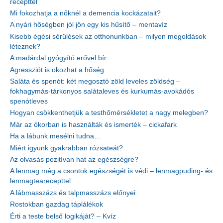
recepttel
Mi fokozhatja a nőknél a demencia kockázatait?
A nyári hőségben jól jön egy kis hűsítő – mentavíz
Kisebb égési sérülések az otthonunkban – milyen megoldások
léteznek?
A madárdal gyógyító erővel bír
Agressziót is okozhat a hőség
Saláta és spenót: két megosztó zöld leveles zöldség –
fokhagymás-tárkonyos salátaleves és kurkumás-avokádós
spenótleves
Hogyan csökkenthetjük a testhőmérsékletet a nagy melegben?
Már az ókorban is használták és ismerték – cickafark
Ha a lábunk mesélni tudna…
Miért igyunk gyakrabban rózsateát?
Az olvasás pozitívan hat az egészségre?
A lenmag még a csontok egészségét is védi – lenmagpuding- és
lenmagtearecepttel
A lábmasszázs és talpmasszázs előnyei
Rostokban gazdag táplálékok
Érti a teste belső logikáját? – Kvíz