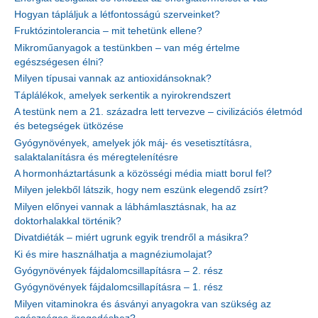
Hogyan tápláljuk a létfontosságú szerveinket?
Fruktózintolerancia – mit tehetünk ellene?
Mikroműanyagok a testünkben – van még értelme
egészségesen élni?
Milyen típusai vannak az antioxidánsoknak?
Táplálékok, amelyek serkentik a nyirokrendszert
A testünk nem a 21. századra lett tervezve – civilizációs életmód
és betegségek ütközése
Gyógynövények, amelyek jók máj- és vesetisztításra,
salaktalanításra és méregtelenítésre
A hormonháztartásunk a közösségi média miatt borul fel?
Milyen jelekből látszik, hogy nem eszünk elegendő zsírt?
Milyen előnyei vannak a lábhámlasztásnak, ha az
doktorhalakkal történik?
Divatdiéták – miért ugrunk egyik trendről a másikra?
Ki és mire használhatja a magnéziumolajat?
Gyógynövények fájdalomcsillapításra – 2. rész
Gyógynövények fájdalomcsillapításra – 1. rész
Milyen vitaminokra és ásványi anyagokra van szükség az