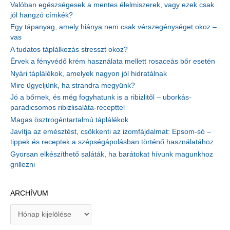
Valóban egészségesek a mentes élelmiszerek, vagy ezek csak
jól hangzó címkék?
Egy tápanyag, amely hiánya nem csak vérszegénységet okoz –
vas
A tudatos táplálkozás stresszt okoz?
Érvek a fényvédő krém használata mellett rosaceás bőr esetén
Nyári táplálékok, amelyek nagyon jól hidratálnak
Mire ügyeljünk, ha strandra megyünk?
Jó a bőrnek, és még fogyhatunk is a ribizlitől – uborkás-
paradicsomos ribizlisaláta-recepttel
Magas ösztrogéntartalmú táplálékok
Javítja az emésztést, csökkenti az izomfájdalmat: Epsom-só –
tippek és receptek a szépségápolásban történő használatához
Gyorsan elkészíthető saláták, ha barátokat hívunk magunkhoz
grillezni
ARCHÍVUM
A
r
c