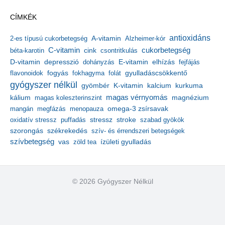
h
CÍMKÉK
í
v
antioxidáns
A-vitamin
2-es típusú cukorbetegség
Alzheimer-kór
u
m
C-vitamin
cukorbetegség
béta-karotin
cink
csontritkulás
depresszió
E-vitamin
D-vitamin
dohányzás
elhízás
fejfájás
gyulladáscsökkentő
flavonoidok
fogyás
fokhagyma
folát
gyógyszer nélkül
kalcium
gyömbér
K-vitamin
kurkuma
kálium
magas vérnyomás
magnézium
magas koleszterinszint
mangán
megfázás
menopauza
omega-3 zsírsavak
stressz
stroke
oxidatív stressz
puffadás
szabad gyökök
szorongás
székrekedés
szív- és érrendszeri betegségek
szívbetegség
ízületi gyulladás
vas
zöld tea
© 2026 Gyógyszer Nélkül