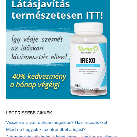
LEGFRISSEBB CIKKEK
Visszérre is van otthoni megoldás? Házi receptekkel
Miért ne hagyjuk ki az étrendből a tojást?
A természetes életmód is lehet káros – amikor a wellness