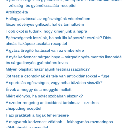
– zöldség- és gyümölcssaláta-recepttel
Artritiszdiéta
Halfogyasztással az egészségünk védelmében –
fűszernövényes grillezett hal és tonhalkrém
Több okot is tudunk, hogy kimenjünk a napra
Egészségesek leszünk, ha sok lila káposztát eszünk? Diós-
almás lilakáposztasaláta-recepttel
A gyász öregítő hatással van az emberekre
A nyár kedvence: sárgadinnye – sárgadinnyés-mentás limonádé
és sárgadinnyés-gyömbéres leves
Milyen olajokat használjunk testmasszázshoz?
Jót tesz a csontoknak és tele van antioxidánsokkal – füge
A sportolás egészséges, vagy néha túlzásba visszük?
Érvek a meggy és a meggylé mellett
Miért előnyös, ha sötét szobában alszunk?
A szeder rengeteg antioxidánst tartalmaz – szedres
chiapudingrecepttel
Házi praktikák a fogak fehérítésére
A magyarok kedvence: zöldbab – fokhagymás-rozmaringos
zöldbabsaláta-recepttel