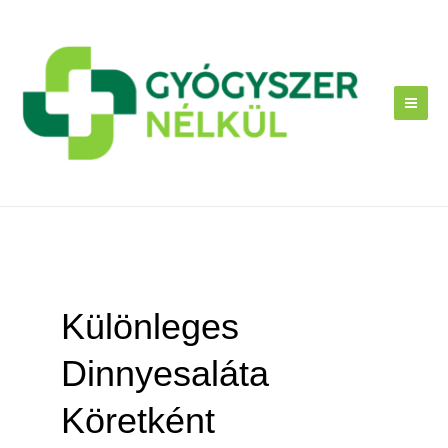
Skip
to
content
Különleges
Dinnyesaláta
Köretként