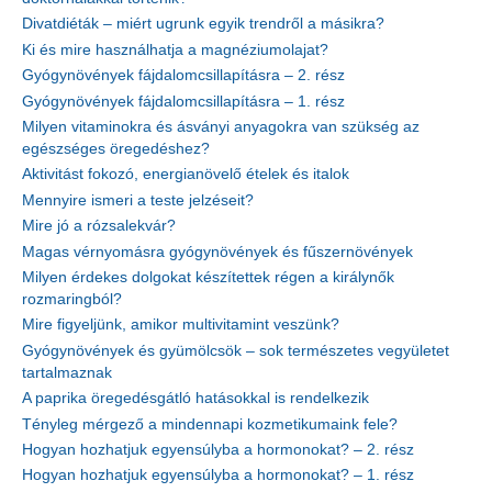
Divatdiéták – miért ugrunk egyik trendről a másikra?
Ki és mire használhatja a magnéziumolajat?
Gyógynövények fájdalomcsillapításra – 2. rész
Gyógynövények fájdalomcsillapításra – 1. rész
Milyen vitaminokra és ásványi anyagokra van szükség az
egészséges öregedéshez?
Aktivitást fokozó, energianövelő ételek és italok
Mennyire ismeri a teste jelzéseit?
Mire jó a rózsalekvár?
Magas vérnyomásra gyógynövények és fűszernövények
Milyen érdekes dolgokat készítettek régen a királynők
rozmaringból?
Mire figyeljünk, amikor multivitamint veszünk?
Gyógynövények és gyümölcsök – sok természetes vegyületet
tartalmaznak
A paprika öregedésgátló hatásokkal is rendelkezik
Tényleg mérgező a mindennapi kozmetikumaink fele?
Hogyan hozhatjuk egyensúlyba a hormonokat? – 2. rész
Hogyan hozhatjuk egyensúlyba a hormonokat? – 1. rész