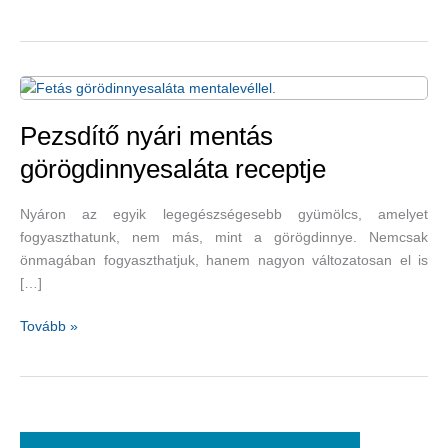
Pezsdítő nyári mentás
görögdinnyesaláta receptje
Nyáron az egyik legegészségesebb gyümölcs, amelyet
fogyaszthatunk, nem más, mint a görögdinnye. Nemcsak
önmagában fogyaszthatjuk, hanem nagyon változatosan el is
[…]
Pezsdítő
Tovább »
nyári
mentás
görögdinnyesaláta
receptje