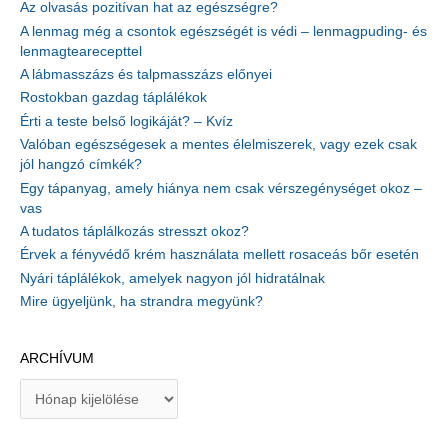
Az olvasás pozitívan hat az egészségre?
A lenmag még a csontok egészségét is védi – lenmagpuding- és
lenmagtearecepttel
A lábmasszázs és talpmasszázs előnyei
Rostokban gazdag táplálékok
Érti a teste belső logikáját? – Kvíz
Valóban egészségesek a mentes élelmiszerek, vagy ezek csak
jól hangzó címkék?
Egy tápanyag, amely hiánya nem csak vérszegénységet okoz –
vas
A tudatos táplálkozás stresszt okoz?
Érvek a fényvédő krém használata mellett rosaceás bőr esetén
Nyári táplálékok, amelyek nagyon jól hidratálnak
Mire ügyeljünk, ha strandra megyünk?
ARCHÍVUM
A
r
c
h