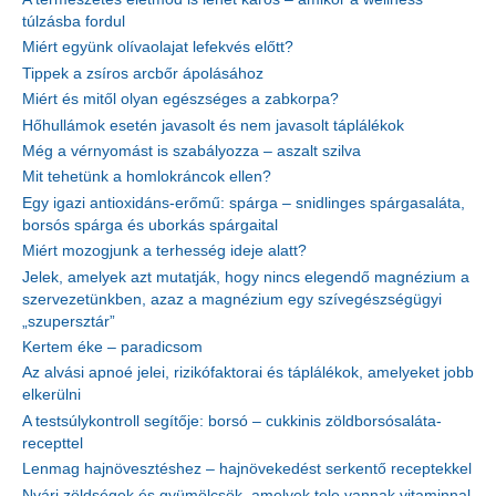
túlzásba fordul
Miért együnk olívaolajat lefekvés előtt?
Tippek a zsíros arcbőr ápolásához
Miért és mitől olyan egészséges a zabkorpa?
Hőhullámok esetén javasolt és nem javasolt táplálékok
Még a vérnyomást is szabályozza – aszalt szilva
Mit tehetünk a homlokráncok ellen?
Egy igazi antioxidáns-erőmű: spárga – snidlinges spárgasaláta,
borsós spárga és uborkás spárgaital
Miért mozogjunk a terhesség ideje alatt?
Jelek, amelyek azt mutatják, hogy nincs elegendő magnézium a
szervezetünkben, azaz a magnézium egy szívegészségügyi
„szupersztár”
Kertem éke – paradicsom
Az alvási apnoé jelei, rizikófaktorai és táplálékok, amelyeket jobb
elkerülni
A testsúlykontroll segítője: borsó – cukkinis zöldborsósaláta-
recepttel
Lenmag hajnövesztéshez – hajnövekedést serkentő receptekkel
Nyári zöldségek és gyümölcsök, amelyek tele vannak vitaminnal