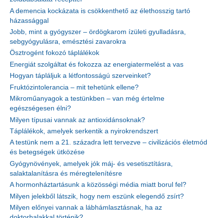
A demencia kockázata is csökkenthető az élethosszig tartó
házassággal
Jobb, mint a gyógyszer – ördögkarom ízületi gyulladásra,
sebgyógyulásra, emésztési zavarokra
Ösztrogént fokozó táplálékok
Energiát szolgáltat és fokozza az energiatermelést a vas
Hogyan tápláljuk a létfontosságú szerveinket?
Fruktózintolerancia – mit tehetünk ellene?
Mikroműanyagok a testünkben – van még értelme
egészségesen élni?
Milyen típusai vannak az antioxidánsoknak?
Táplálékok, amelyek serkentik a nyirokrendszert
A testünk nem a 21. századra lett tervezve – civilizációs életmód
és betegségek ütközése
Gyógynövények, amelyek jók máj- és vesetisztításra,
salaktalanításra és méregtelenítésre
A hormonháztartásunk a közösségi média miatt borul fel?
Milyen jelekből látszik, hogy nem eszünk elegendő zsírt?
Milyen előnyei vannak a lábhámlasztásnak, ha az
doktorhalakkal történik?