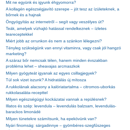
Mit ne együnk és igyunk éhgyomorra?
A kollagén egészségjavító szerepe – jót tesz az ízületeknek, a
bőrnek és a hajnak
Öngyógyítás az internetről – segít vagy veszélyes út?
Teák, amelyek vízhajtó hatással rendelkeznek – ízletes
teareceptekkel
Miért jobb az orrunkon és nem a szánkon lélegezni?
Tényleg szükségünk van ennyi vitaminra, vagy csak jól hangzó
marketing?
A száraz bőr nemcsak télen, hanem minden évszakban
probléma lehet – sheavajas arcmaszkok
Milyen gyógyteát igyanak az egyes csillagjegyek?
Túl sok vizet iszunk? A hidratálás új mítosza
A rukkolának alacsony a kalóriatartalma – citromos-uborkás
rukkolasaláta-recepttel
Milyen egészségügyi kockázatai vannak a repülésnek?
Illatos és szép: levendula – levendulás balzsam, levendulás-
barackos limonádé
Milyen tünetekre számítsunk, ha epekövünk van?
Nyári finomság: sárgadinnye – gyömbéres-szegfűszeges