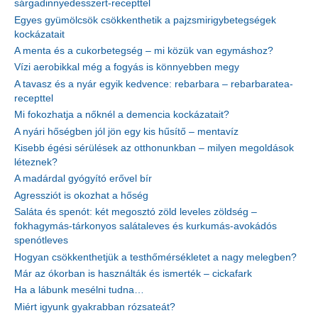
sárgadinnyedesszert-recepttel
Egyes gyümölcsök csökkenthetik a pajzsmirigybetegségek
kockázatait
A menta és a cukorbetegség – mi közük van egymáshoz?
Vízi aerobikkal még a fogyás is könnyebben megy
A tavasz és a nyár egyik kedvence: rebarbara – rebarbaratea-
recepttel
Mi fokozhatja a nőknél a demencia kockázatait?
A nyári hőségben jól jön egy kis hűsítő – mentavíz
Kisebb égési sérülések az otthonunkban – milyen megoldások
léteznek?
A madárdal gyógyító erővel bír
Agressziót is okozhat a hőség
Saláta és spenót: két megosztó zöld leveles zöldség –
fokhagymás-tárkonyos salátaleves és kurkumás-avokádós
spenótleves
Hogyan csökkenthetjük a testhőmérsékletet a nagy melegben?
Már az ókorban is használták és ismerték – cickafark
Ha a lábunk mesélni tudna…
Miért igyunk gyakrabban rózsateát?