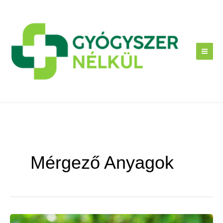
Skip
to
content
Mérgező Anyagok