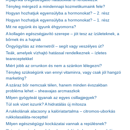
Tényleg mérgező a mindennapi kozmetikumaink fele?
Hogyan hozhatjuk egyensúlyba a hormonokat? – 2. rész
Hogyan hozhatjuk egyensúlyba a hormonokat? – 1. rész
Mit ne együnk és igyunk éhgyomorra?
A kollagén egészségjavító szerepe – jót tesz az ízületeknek, a
bőrnek és a hajnak
Öngyógyítás az internetről – segít vagy veszélyes út?
Teák, amelyek vízhajtó hatással rendelkeznek – ízletes
teareceptekkel
Miért jobb az orrunkon és nem a szánkon lélegezni?
Tényleg szükségünk van ennyi vitaminra, vagy csak jól hangzó
marketing?
A száraz bőr nemcsak télen, hanem minden évszakban
probléma lehet – sheavajas arcmaszkok
Milyen gyógyteát igyanak az egyes csillagjegyek?
Túl sok vizet iszunk? A hidratálás új mítosza
A rukkolának alacsony a kalóriatartalma – citromos-uborkás
rukkolasaláta-recepttel
Milyen egészségügyi kockázatai vannak a repülésnek?