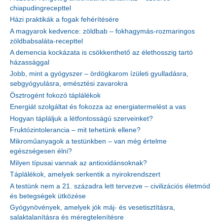
chiapudingrecepttel
Házi praktikák a fogak fehérítésére
A magyarok kedvence: zöldbab – fokhagymás-rozmaringos
zöldbabsaláta-recepttel
A demencia kockázata is csökkenthető az élethosszig tartó
házassággal
Jobb, mint a gyógyszer – ördögkarom ízületi gyulladásra,
sebgyógyulásra, emésztési zavarokra
Ösztrogént fokozó táplálékok
Energiát szolgáltat és fokozza az energiatermelést a vas
Hogyan tápláljuk a létfontosságú szerveinket?
Fruktózintolerancia – mit tehetünk ellene?
Mikroműanyagok a testünkben – van még értelme
egészségesen élni?
Milyen típusai vannak az antioxidánsoknak?
Táplálékok, amelyek serkentik a nyirokrendszert
A testünk nem a 21. századra lett tervezve – civilizációs életmód
és betegségek ütközése
Gyógynövények, amelyek jók máj- és vesetisztításra,
salaktalanításra és méregtelenítésre