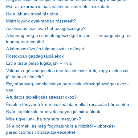
Már az ókorban is használták és ismerték – cickafark
Ha a lábunk mesélni tudna…
Miért igyunk gyakrabban rózsateát?
Az olvasás pozitívan hat az egészségre?
A lenmag még a csontok egészségét is védi – lenmagpuding- és
lenmagtearecepttel
A lábmasszázs és talpmasszázs előnyei
Rostokban gazdag táplálékok
Érti a teste belső logikáját? – Kvíz
Valóban egészségesek a mentes élelmiszerek, vagy ezek csak
jól hangzó címkék?
Egy tápanyag, amely hiánya nem csak vérszegénységet okoz –
vas
A tudatos táplálkozás stresszt okoz?
Érvek a fényvédő krém használata mellett rosaceás bőr esetén
Nyári táplálékok, amelyek nagyon jól hidratálnak
Mire ügyeljünk, ha strandra megyünk?
Jó a bőrnek, és még fogyhatunk is a ribizlitől – uborkás-
paradicsomos ribizlisaláta-recepttel