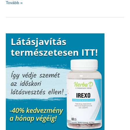
Az
Tovább »
egyik
legkedveltebb
gyógynövény:
koriander