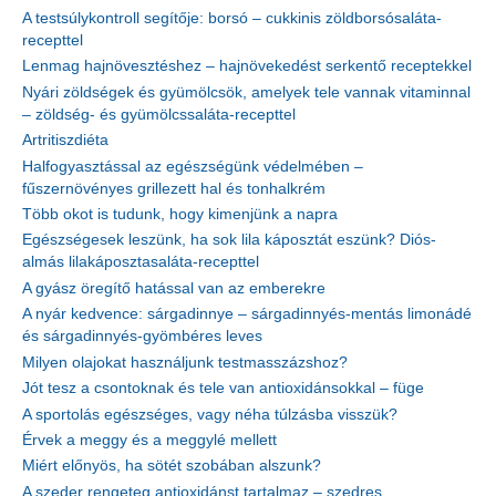
A testsúlykontroll segítője: borsó – cukkinis zöldborsósaláta-
recepttel
Lenmag hajnövesztéshez – hajnövekedést serkentő receptekkel
Nyári zöldségek és gyümölcsök, amelyek tele vannak vitaminnal
– zöldség- és gyümölcssaláta-recepttel
Artritiszdiéta
Halfogyasztással az egészségünk védelmében –
fűszernövényes grillezett hal és tonhalkrém
Több okot is tudunk, hogy kimenjünk a napra
Egészségesek leszünk, ha sok lila káposztát eszünk? Diós-
almás lilakáposztasaláta-recepttel
A gyász öregítő hatással van az emberekre
A nyár kedvence: sárgadinnye – sárgadinnyés-mentás limonádé
és sárgadinnyés-gyömbéres leves
Milyen olajokat használjunk testmasszázshoz?
Jót tesz a csontoknak és tele van antioxidánsokkal – füge
A sportolás egészséges, vagy néha túlzásba visszük?
Érvek a meggy és a meggylé mellett
Miért előnyös, ha sötét szobában alszunk?
A szeder rengeteg antioxidánst tartalmaz – szedres