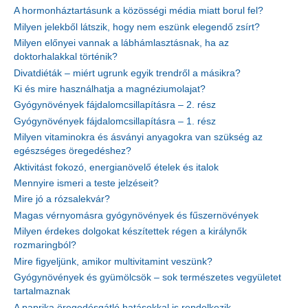
A hormonháztartásunk a közösségi média miatt borul fel?
Milyen jelekből látszik, hogy nem eszünk elegendő zsírt?
Milyen előnyei vannak a lábhámlasztásnak, ha az
doktorhalakkal történik?
Divatdiéták – miért ugrunk egyik trendről a másikra?
Ki és mire használhatja a magnéziumolajat?
Gyógynövények fájdalomcsillapításra – 2. rész
Gyógynövények fájdalomcsillapításra – 1. rész
Milyen vitaminokra és ásványi anyagokra van szükség az
egészséges öregedéshez?
Aktivitást fokozó, energianövelő ételek és italok
Mennyire ismeri a teste jelzéseit?
Mire jó a rózsalekvár?
Magas vérnyomásra gyógynövények és fűszernövények
Milyen érdekes dolgokat készítettek régen a királynők
rozmaringból?
Mire figyeljünk, amikor multivitamint veszünk?
Gyógynövények és gyümölcsök – sok természetes vegyületet
tartalmaznak
A paprika öregedésgátló hatásokkal is rendelkezik