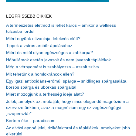
LEGFRISSEBB CIKKEK
A természetes életmód is lehet káros – amikor a wellness
túlzásba fordul
Miért együnk olívaolajat lefekvés előtt?
Tippek a zsíros arcbőr ápolásához
Miért és mitől olyan egészséges a zabkorpa?
Hőhullámok esetén javasolt és nem javasolt táplálékok
Még a vérnyomást is szabályozza – aszalt szilva
Mit tehetünk a homlokráncok ellen?
Egy igazi antioxidáns-erőmű: spárga – snidlinges spárgasaláta,
borsós spárga és uborkás spárgaital
Miért mozogjunk a terhesség ideje alatt?
Jelek, amelyek azt mutatják, hogy nincs elegendő magnézium a
szervezetünkben, azaz a magnézium egy szívegészségügyi
„szupersztár”
Kertem éke – paradicsom
Az alvási apnoé jelei, rizikófaktorai és táplálékok, amelyeket jobb
elkerülni