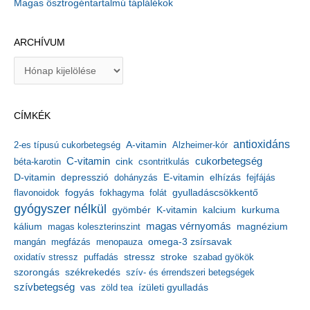
Magas ösztrogéntartalmú táplálékok
ARCHÍVUM
A
r
c
h
CÍMKÉK
í
v
antioxidáns
A-vitamin
2-es típusú cukorbetegség
Alzheimer-kór
u
m
C-vitamin
cukorbetegség
béta-karotin
cink
csontritkulás
depresszió
E-vitamin
D-vitamin
dohányzás
elhízás
fejfájás
gyulladáscsökkentő
flavonoidok
fogyás
fokhagyma
folát
gyógyszer nélkül
kalcium
gyömbér
K-vitamin
kurkuma
kálium
magas vérnyomás
magnézium
magas koleszterinszint
mangán
megfázás
menopauza
omega-3 zsírsavak
stressz
stroke
oxidatív stressz
puffadás
szabad gyökök
szorongás
székrekedés
szív- és érrendszeri betegségek
szívbetegség
ízületi gyulladás
vas
zöld tea