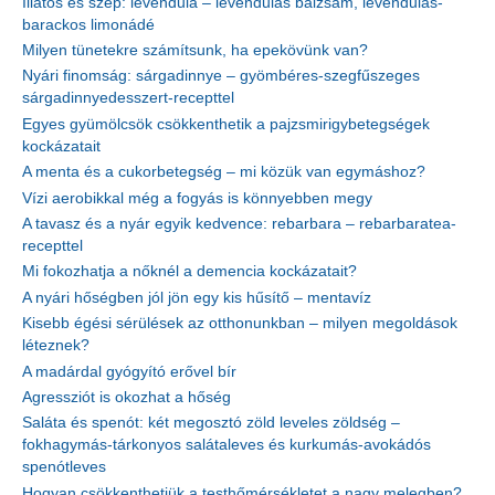
Illatos és szép: levendula – levendulás balzsam, levendulás-
barackos limonádé
Milyen tünetekre számítsunk, ha epekövünk van?
Nyári finomság: sárgadinnye – gyömbéres-szegfűszeges
sárgadinnyedesszert-recepttel
Egyes gyümölcsök csökkenthetik a pajzsmirigybetegségek
kockázatait
A menta és a cukorbetegség – mi közük van egymáshoz?
Vízi aerobikkal még a fogyás is könnyebben megy
A tavasz és a nyár egyik kedvence: rebarbara – rebarbaratea-
recepttel
Mi fokozhatja a nőknél a demencia kockázatait?
A nyári hőségben jól jön egy kis hűsítő – mentavíz
Kisebb égési sérülések az otthonunkban – milyen megoldások
léteznek?
A madárdal gyógyító erővel bír
Agressziót is okozhat a hőség
Saláta és spenót: két megosztó zöld leveles zöldség –
fokhagymás-tárkonyos salátaleves és kurkumás-avokádós
spenótleves
Hogyan csökkenthetjük a testhőmérsékletet a nagy melegben?