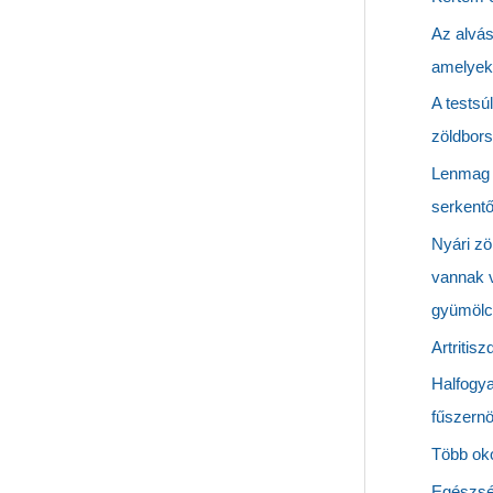
Az alvási
amelyeke
A testsúl
zöldbors
Lenmag 
serkentő
Nyári zö
vannak v
gyümölcs
Artritisz
Halfogy
fűszernö
Több oko
Egészség