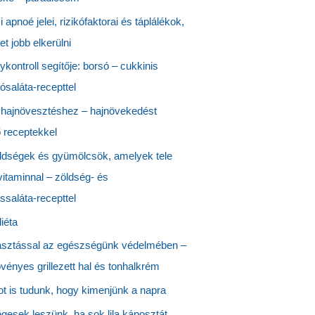
 apnoé jelei, rizikófaktorai és táplálékok,
t jobb elkerülni
ykontroll segítője: borsó – cukkinis
ósaláta-recepttel
hajnövesztéshez – hajnövekedést
 receptekkel
ldségek és gyümölcsök, amelyek tele
itaminnal – zöldség- és
saláta-recepttel
diéta
asztással az egészségünk védelmében –
vényes grillezett hal és tonhalkrém
t is tudunk, hogy kimenjünk a napra
esek leszünk, ha sok lila káposztát