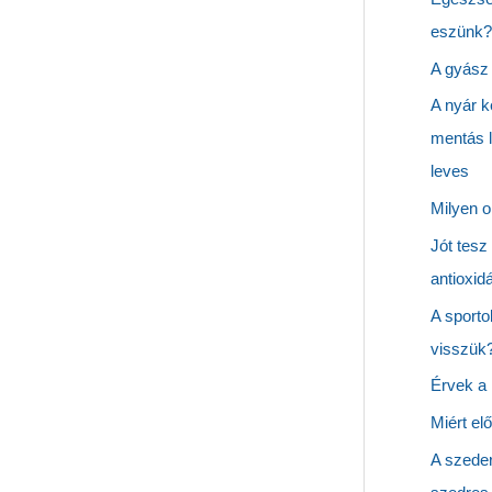
eszünk? 
A gyász 
A nyár k
mentás 
leves
Milyen o
Jót tesz
antioxid
A sporto
visszük
Érvek a
Miért el
A szeder