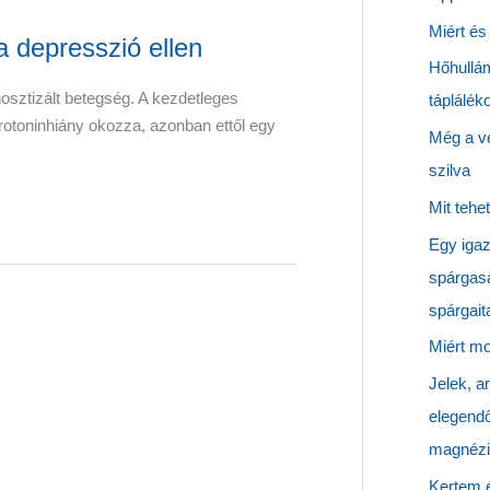
Miért és
 depresszió ellen
Hőhullám
osztizált betegség. A kezdetleges
táplálék
rotoninhiány okozza, azonban ettől egy
Még a vé
szilva
Mit tehe
Egy igaz
spárgasa
spárgait
Miért mo
Jelek, a
elegend
magnézi
Kertem 