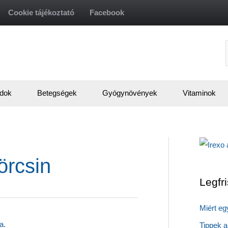
Cookie tájékoztató
Facebook
f
dok
Betegségek
Gyógynövények
Vitaminok
örcsin
Legfr
Miért eg
Tippek a