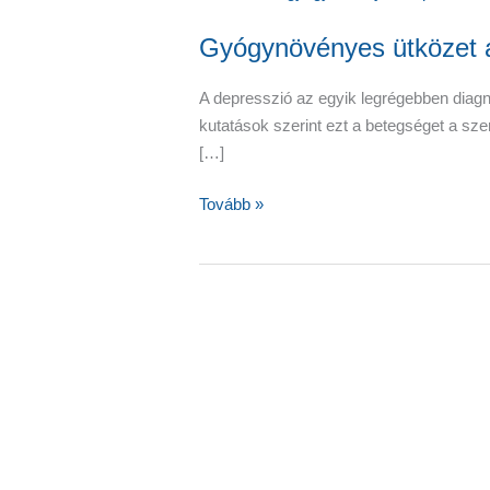
Gyógynövényes ütközet a
A depresszió az egyik legrégebben diagn
kutatások szerint ezt a betegséget a sze
[…]
Gyógynövényes
Tovább »
ütközet
a
depresszió
ellen