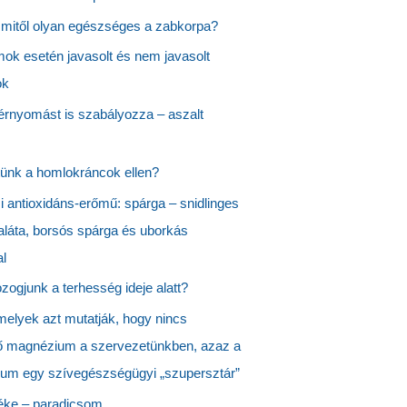
 mitől olyan egészséges a zabkorpa?
ok esetén javasolt és nem javasolt
ok
rnyomást is szabályozza – aszalt
tünk a homlokráncok ellen?
i antioxidáns-erőmű: spárga – snidlinges
láta, borsós spárga és uborkás
al
zogjunk a terhesség ideje alatt?
melyek azt mutatják, hogy nincs
ő magnézium a szervezetünkben, azaz a
um egy szívegészségügyi „szupersztár”
éke – paradicsom