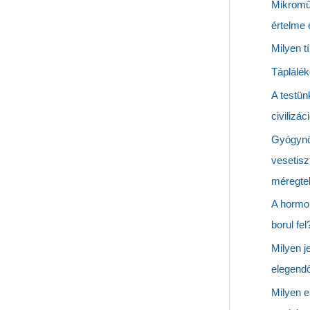
Mikromű
értelme
Milyen t
Táplálék
A testün
civilizá
Gyógynö
vesetisz
méregtel
A hormo
borul fel
Milyen j
elegendő
Milyen e