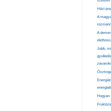
szedres 
Házi pra
A magya
rozmarin
A demen
élethoss
Jobb, mi
gyulladá
zavarok
Ösztrogé
Energiát
energiat
Hogyan t
Fruktózi