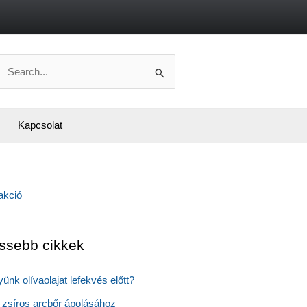
Search
or:
Kapcsolat
issebb cikkek
yünk olívaolajat lefekvés előtt?
 zsíros arcbőr ápolásához