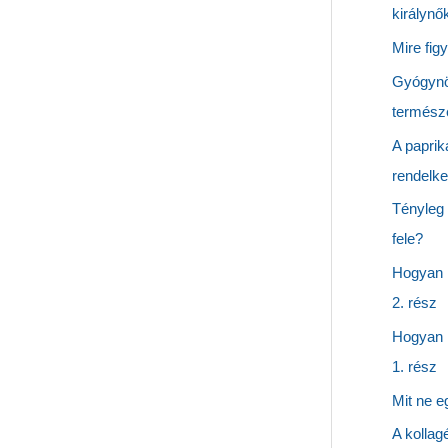
királynő
Mire fig
Gyógynö
természe
A paprik
rendelke
Tényleg
fele?
Hogyan 
2. rész
Hogyan 
1. rész
Mit ne 
A kollag