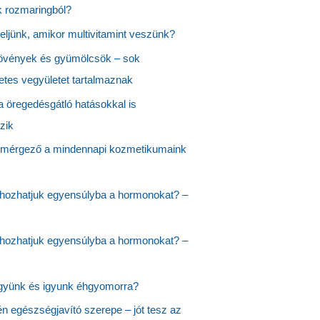
k rozmaringból?
yeljünk, amikor multivitamint veszünk?
vények és gyümölcsök – sok
tes vegyületet tartalmaznak
a öregedésgátló hatásokkal is
zik
 mérgező a mindennapi kozmetikumaink
hozhatjuk egyensúlyba a hormonokat? –
hozhatjuk egyensúlyba a hormonokat? –
együnk és igyunk éhgyomorra?
én egészségjavító szerepe – jót tesz az