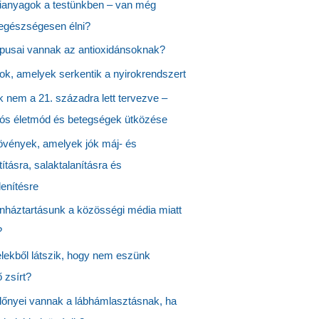
anyagok a testünkben – van még
 egészségesen élni?
ípusai vannak az antioxidánsoknak?
ok, amelyek serkentik a nyirokrendszert
k nem a 21. századra lett tervezve –
ciós életmód és betegségek ütközése
vények, amelyek jók máj- és
tításra, salaktalanításra és
enítésre
nháztartásunk a közösségi média miatt
?
elekből látszik, hogy nem eszünk
 zsírt?
lőnyei vannak a lábhámlasztásnak, ha