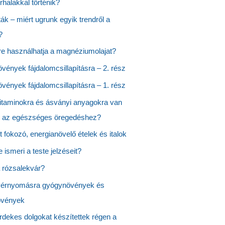
rhalakkal történik?
ták – miért ugrunk egyik trendről a
?
re használhatja a magnéziumolajat?
ények fájdalomcsillapításra – 2. rész
ények fájdalomcsillapításra – 1. rész
itaminokra és ásványi anyagokra van
 az egészséges öregedéshez?
st fokozó, energianövelő ételek és italok
 ismeri a teste jelzéseit?
a rózsalekvár?
érnyomásra gyógynövények és
övények
rdekes dolgokat készítettek régen a