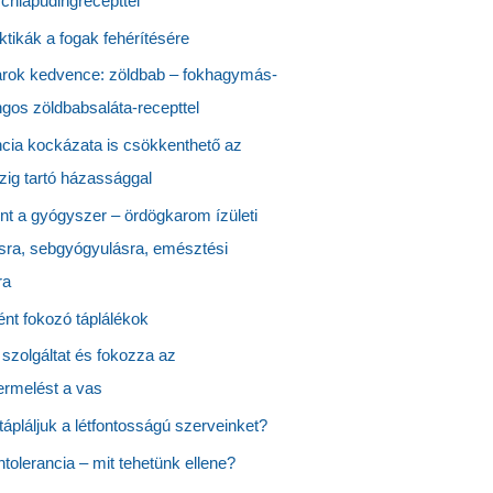
chiapudingrecepttel
ktikák a fogak fehérítésére
rok kedvence: zöldbab – fokhagymás-
gos zöldbabsaláta-recepttel
cia kockázata is csökkenthető az
zig tartó házassággal
nt a gyógyszer – ördögkarom ízületi
sra, sebgyógyulásra, emésztési
ra
nt fokozó táplálékok
 szolgáltat és fokozza az
ermelést a vas
ápláljuk a létfontosságú szerveinket?
ntolerancia – mit tehetünk ellene?