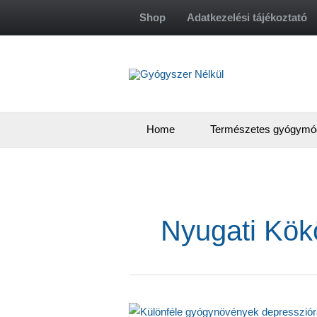
Skip
Shop
Adatkezelési tájékoztató
to
content
Home
Természetes gyógymó
Nyugati Kök