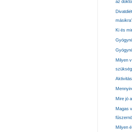
az dokto
Divatdié
másikra
Ki és mi
Gyógynöv
Gyógynöv
Milyen v
szükség
Aktivitá
Mennyire
Mire jó 
Magas v
fűszern
Milyen é