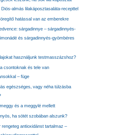
Diós-almás lilakáposztasaláta-recepttel
öregítő hatással van az emberekre
edvence: sárgadinnye – sárgadinnyés-
limonádé és sárgadinnyés-gyömbéres
lajokat használjunk testmasszázshoz?
 a csontoknak és tele van
ánsokkal – füge
lás egészséges, vagy néha túlzásba
?
 meggy és a meggylé mellett
őnyös, ha sötét szobában alszunk?
 rengeteg antioxidánst tartalmaz –