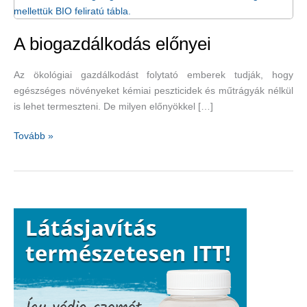
A biogazdálkodás előnyei
Az ökológiai gazdálkodást folytató emberek tudják, hogy
egészséges növényeket kémiai peszticidek és műtrágyák nélkül
is lehet termeszteni. De milyen előnyökkel […]
A
Tovább »
biogazdálkodás
előnyei