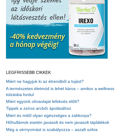
LEGFRISSEBB CIKKEK
Miért ne hagyjuk ki az étrendből a tojást?
A természetes életmód is lehet káros – amikor a wellness
túlzásba fordul
Miért együnk olívaolajat lefekvés előtt?
Tippek a zsíros arcbőr ápolásához
Miért és mitől olyan egészséges a zabkorpa?
Hőhullámok esetén javasolt és nem javasolt táplálékok
Még a vérnyomást is szabályozza – aszalt szilva