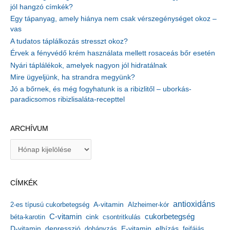
jól hangzó címkék?
Egy tápanyag, amely hiánya nem csak vérszegénységet okoz –
vas
A tudatos táplálkozás stresszt okoz?
Érvek a fényvédő krém használata mellett rosaceás bőr esetén
Nyári táplálékok, amelyek nagyon jól hidratálnak
Mire ügyeljünk, ha strandra megyünk?
Jó a bőrnek, és még fogyhatunk is a ribizlitől – uborkás-
paradicsomos ribizlisaláta-recepttel
ARCHÍVUM
A
r
c
h
CÍMKÉK
í
v
antioxidáns
A-vitamin
2-es típusú cukorbetegség
Alzheimer-kór
u
m
C-vitamin
cukorbetegség
béta-karotin
cink
csontritkulás
depresszió
E-vitamin
D-vitamin
dohányzás
elhízás
fejfájás