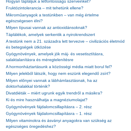
Hogyan tápláljuk a létfontosságú szerveinket?
Fruktózintolerancia – mit tehetünk ellene?
Mikroműanyagok a testünkben – van még értelme
egészségesen élni?
Milyen típusai vannak az antioxidánsoknak?
Táplálékok, amelyek serkentik a nyirokrendszert
A testünk nem a 21. századra lett tervezve – civilizációs életmód
és betegségek ütközése
Gyógynövények, amelyek jók máj- és vesetisztításra,
salaktalanításra és méregtelenítésre
A hormonháztartásunk a közösségi média miatt borul fel?
Milyen jelekből látszik, hogy nem eszünk elegendő zsírt?
Milyen előnyei vannak a lábhámlasztásnak, ha az
doktorhalakkal történik?
Divatdiéták – miért ugrunk egyik trendről a másikra?
Ki és mire használhatja a magnéziumolajat?
Gyógynövények fájdalomcsillapításra – 2. rész
Gyógynövények fájdalomcsillapításra – 1. rész
Milyen vitaminokra és ásványi anyagokra van szükség az
egészséges öregedéshez?