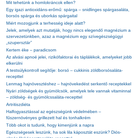
Mit tehetünk a homlokráncok ellen?
Egy igazi antioxidáns-erőmű: spárga – snidlinges spárgasaláta,
borsós spárga és uborkás spárgaital
Miért mozogjunk a terhesség ideje alatt?
Jelek, amelyek azt mutatják, hogy nincs elegendő magnézium a
szervezetünkben, azaz a magnézium egy szívegészségügyi
„szupersztár”
Kertem éke – paradicsom
Az alvási apnoé jelei, rizikófaktorai és táplálékok, amelyeket jobb
elkerülni
A testsúlykontroll segítője: borsó – cukkinis zöldborsósaláta-
recepttel
Lenmag hajnövesztéshez – hajnövekedést serkentő receptekkel
Nyári zöldségek és gyümölcsök, amelyek tele vannak vitaminnal
– zöldség- és gyümölcssaláta-recepttel
Artritiszdiéta
Halfogyasztással az egészségünk védelmében –
fűszernövényes grillezett hal és tonhalkrém
Több okot is tudunk, hogy kimenjünk a napra
Egészségesek leszünk, ha sok lila káposztát eszünk? Diós-