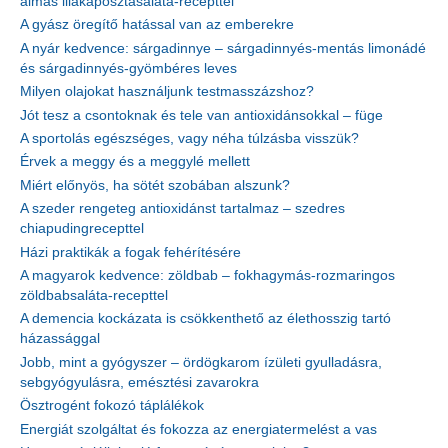
almás lilakáposztasaláta-recepttel
A gyász öregítő hatással van az emberekre
A nyár kedvence: sárgadinnye – sárgadinnyés-mentás limonádé
és sárgadinnyés-gyömbéres leves
Milyen olajokat használjunk testmasszázshoz?
Jót tesz a csontoknak és tele van antioxidánsokkal – füge
A sportolás egészséges, vagy néha túlzásba visszük?
Érvek a meggy és a meggylé mellett
Miért előnyös, ha sötét szobában alszunk?
A szeder rengeteg antioxidánst tartalmaz – szedres
chiapudingrecepttel
Házi praktikák a fogak fehérítésére
A magyarok kedvence: zöldbab – fokhagymás-rozmaringos
zöldbabsaláta-recepttel
A demencia kockázata is csökkenthető az élethosszig tartó
házassággal
Jobb, mint a gyógyszer – ördögkarom ízületi gyulladásra,
sebgyógyulásra, emésztési zavarokra
Ösztrogént fokozó táplálékok
Energiát szolgáltat és fokozza az energiatermelést a vas