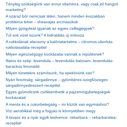
Tényleg szükségünk van ennyi vitaminra, vagy csak jól hangzó
marketing?
A száraz bőr nemcsak télen, hanem minden évszakban
probléma lehet – sheavajas arcmaszkok
Milyen gyógyteát igyanak az egyes csillagjegyek?
Túl sok vizet iszunk? A hidratálás új mítosza
A rukkolának alacsony a kalóriatartalma – citromos-uborkás
rukkolasaláta-recepttel
Milyen egészségügyi kockázatai vannak a repülésnek?
Illatos és szép: levendula – levendulás balzsam, levendulás-
barackos limonádé
Milyen tünetekre számítsunk, ha epekövünk van?
Nyári finomság: sárgadinnye – gyömbéres-szegfűszeges
sárgadinnyedesszert-recepttel
Egyes gyümölcsök csökkenthetik a pajzsmirigybetegségek
kockázatait
A menta és a cukorbetegség – mi közük van egymáshoz?
Vízi aerobikkal még a fogyás is könnyebben megy
A tavasz és a nyár egyik kedvence: rebarbara – rebarbaratea-
recepttel