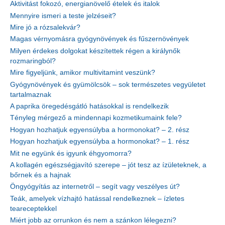
Aktivitást fokozó, energianövelő ételek és italok
Mennyire ismeri a teste jelzéseit?
Mire jó a rózsalekvár?
Magas vérnyomásra gyógynövények és fűszernövények
Milyen érdekes dolgokat készítettek régen a királynők
rozmaringból?
Mire figyeljünk, amikor multivitamint veszünk?
Gyógynövények és gyümölcsök – sok természetes vegyületet
tartalmaznak
A paprika öregedésgátló hatásokkal is rendelkezik
Tényleg mérgező a mindennapi kozmetikumaink fele?
Hogyan hozhatjuk egyensúlyba a hormonokat? – 2. rész
Hogyan hozhatjuk egyensúlyba a hormonokat? – 1. rész
Mit ne együnk és igyunk éhgyomorra?
A kollagén egészségjavító szerepe – jót tesz az ízületeknek, a
bőrnek és a hajnak
Öngyógyítás az internetről – segít vagy veszélyes út?
Teák, amelyek vízhajtó hatással rendelkeznek – ízletes
teareceptekkel
Miért jobb az orrunkon és nem a szánkon lélegezni?