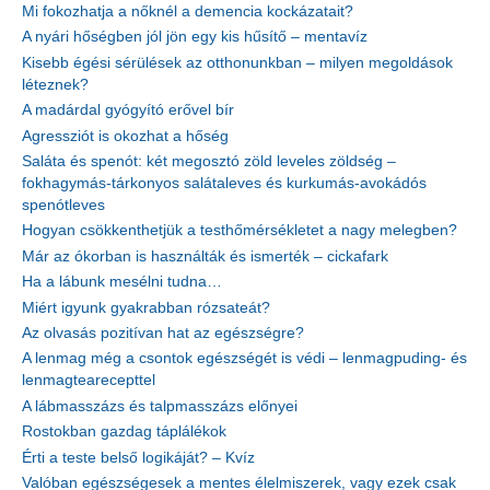
Mi fokozhatja a nőknél a demencia kockázatait?
A nyári hőségben jól jön egy kis hűsítő – mentavíz
Kisebb égési sérülések az otthonunkban – milyen megoldások
léteznek?
A madárdal gyógyító erővel bír
Agressziót is okozhat a hőség
Saláta és spenót: két megosztó zöld leveles zöldség –
fokhagymás-tárkonyos salátaleves és kurkumás-avokádós
spenótleves
Hogyan csökkenthetjük a testhőmérsékletet a nagy melegben?
Már az ókorban is használták és ismerték – cickafark
Ha a lábunk mesélni tudna…
Miért igyunk gyakrabban rózsateát?
Az olvasás pozitívan hat az egészségre?
A lenmag még a csontok egészségét is védi – lenmagpuding- és
lenmagtearecepttel
A lábmasszázs és talpmasszázs előnyei
Rostokban gazdag táplálékok
Érti a teste belső logikáját? – Kvíz
Valóban egészségesek a mentes élelmiszerek, vagy ezek csak